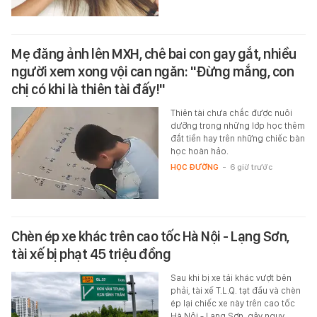
Mẹ đăng ảnh lên MXH, chê bai con gay gắt, nhiều
người xem xong vội can ngăn: "Đừng mắng, con
chị có khi là thiên tài đấy!"
Thiên tài chưa chắc được nuôi
dưỡng trong những lớp học thêm
đắt tiền hay trên những chiếc bàn
học hoàn hảo.
HỌC ĐƯỜNG
-
6 giờ trước
Chèn ép xe khác trên cao tốc Hà Nội - Lạng Sơn,
tài xế bị phạt 45 triệu đồng
Sau khi bị xe tải khác vượt bên
phải, tài xế T.L.Q. tạt đầu và chèn
ép lại chiếc xe này trên cao tốc
Hà Nội - Lạng Sơn, gây nguy…