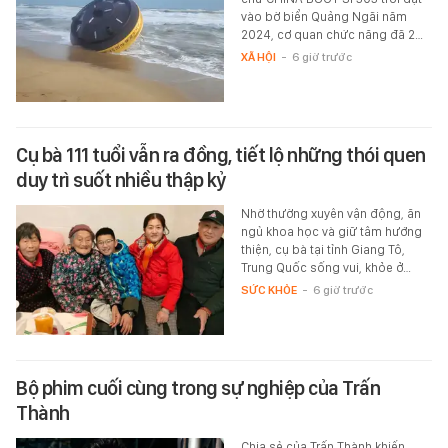
vào bờ biển Quảng Ngãi năm
2024, cơ quan chức năng đã 2…
XÃ HỘI
-
6 giờ trước
Cụ bà 111 tuổi vẫn ra đồng, tiết lộ những thói quen
duy trì suốt nhiều thập kỷ
Nhờ thường xuyên vận động, ăn
ngủ khoa học và giữ tâm hướng
thiện, cụ bà tại tỉnh Giang Tô,
Trung Quốc sống vui, khỏe ở…
SỨC KHỎE
-
6 giờ trước
Bộ phim cuối cùng trong sự nghiệp của Trấn
Thành
Chia sẻ của Trấn Thành khiến