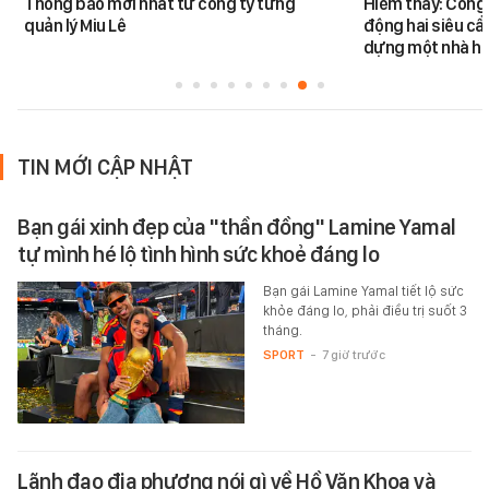
Thông báo mới nhất từ công ty từng
Hiếm thấy: Công 
quản lý Miu Lê
động hai siêu cẩ
dựng một nhà há
TIN MỚI CẬP NHẬT
Bạn gái xinh đẹp của "thần đồng" Lamine Yamal
tự mình hé lộ tình hình sức khoẻ đáng lo
Bạn gái Lamine Yamal tiết lộ sức
khỏe đáng lo, phải điều trị suốt 3
tháng.
SPORT
-
7 giờ trước
Lãnh đạo địa phương nói gì về Hồ Văn Khoa và