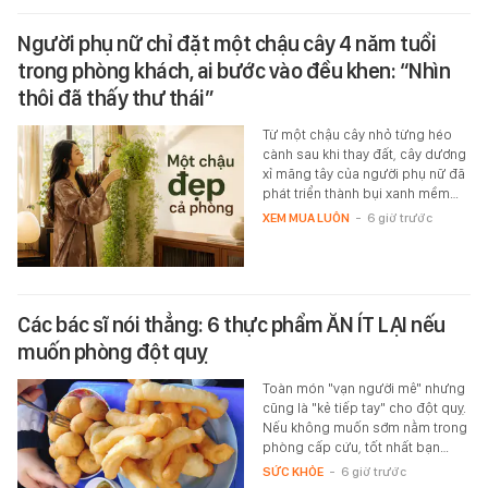
Người phụ nữ chỉ đặt một chậu cây 4 năm tuổi
trong phòng khách, ai bước vào đều khen: “Nhìn
thôi đã thấy thư thái”
Từ một chậu cây nhỏ từng héo
cành sau khi thay đất, cây dương
xỉ măng tây của người phụ nữ đã
phát triển thành bụi xanh mềm…
XEM MUA LUÔN
-
6 giờ trước
Các bác sĩ nói thẳng: 6 thực phẩm ĂN ÍT LẠI nếu
muốn phòng đột quỵ
Toàn món "vạn người mê" nhưng
cũng là "kẻ tiếp tay" cho đột quỵ.
Nếu không muốn sớm nằm trong
phòng cấp cứu, tốt nhất bạn…
SỨC KHỎE
-
6 giờ trước