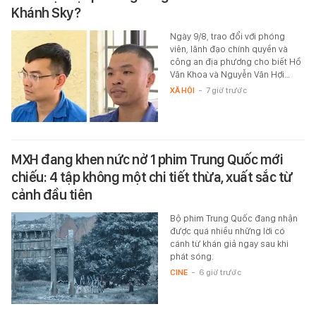
Khánh Sky?
Ngày 9/8, trao đổi với phóng
viên, lãnh đạo chính quyền và
công an địa phương cho biết Hồ
Văn Khoa và Nguyễn Văn Hợi…
XÃ HỘI
-
7 giờ trước
MXH đang khen nức nở 1 phim Trung Quốc mới
chiếu: 4 tập không một chi tiết thừa, xuất sắc từ
cảnh đầu tiên
Bộ phim Trung Quốc đang nhận
được quá nhiều những lời có
cánh từ khán giả ngay sau khi
phát sóng.
CINE
-
6 giờ trước