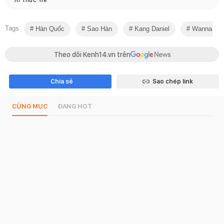
Tags
Hàn Quốc
Sao Hàn
Kang Daniel
Wanna On
Theo dõi Kenh14.vn trên
Chia sẻ
Sao chép link
CÙNG MỤC
ĐANG HOT