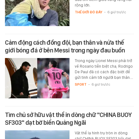
rộng lớn.
THẾ GIỚI ĐÓ ĐÂY
-
6 giờ trước
Cảm động cách đồng đội, bạn thân và nửa thế
giới bóng đá ở bên Messi trong ngày đau buồn
Trong ngày Lionel Messi phải trở
về Rosario tiễn biệt cha, Rodrigo
De Paul đã có cách đặc biệt để
gửi tình cảm tới người bạn thân.…
SPORT
-
6 giờ trước
Tìm chủ sở hữu vật thể in dòng chữ "CHINA BUOY
SF303" dạt bờ biển Quảng Ngãi
Vật thể lạ hình trụ tròn in dòng
chữ CHINA BUOY SF303 trôi dạt