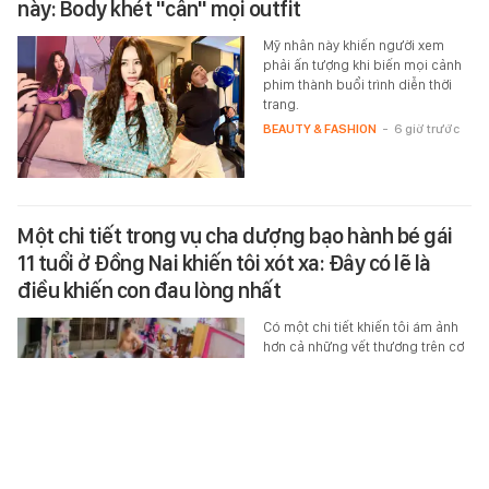
này: Body khét "cân" mọi outfit
Mỹ nhân này khiến người xem
phải ấn tượng khi biến mọi cảnh
phim thành buổi trình diễn thời
trang.
BEAUTY & FASHION
-
6 giờ trước
Một chi tiết trong vụ cha dượng bạo hành bé gái
11 tuổi ở Đồng Nai khiến tôi xót xa: Đây có lẽ là
điều khiến con đau lòng nhất
Có một chi tiết khiến tôi ám ảnh
hơn cả những vết thương trên cơ
thể đứa trẻ.
HỌC ĐƯỜNG
-
5 giờ trước