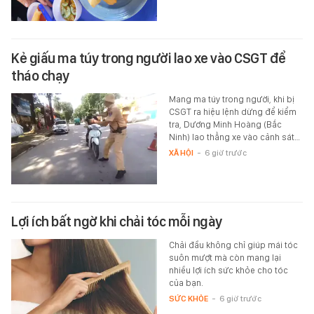
Kẻ giấu ma túy trong người lao xe vào CSGT để
tháo chạy
Mang ma túy trong người, khi bị
CSGT ra hiệu lệnh dừng để kiểm
tra, Dương Minh Hoàng (Bắc
Ninh) lao thẳng xe vào cảnh sát…
XÃ HỘI
-
6 giờ trước
Lợi ích bất ngờ khi chải tóc mỗi ngày
Chải đầu không chỉ giúp mái tóc
suôn mượt mà còn mang lại
nhiều lợi ích sức khỏe cho tóc
của bạn.
SỨC KHỎE
-
6 giờ trước