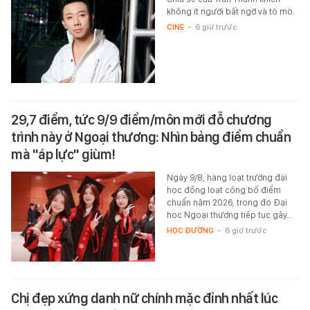
không ít người bất ngờ và tò mò.
CINE
-
6 giờ trước
29,7 điểm, tức 9/9 điểm/môn mới đỗ chương
trình này ở Ngoại thương: Nhìn bảng điểm chuẩn
mà "áp lực" giùm!
Ngày 9/8, hàng loạt trường đại
học đồng loạt công bố điểm
chuẩn năm 2026, trong đó Đại
học Ngoại thương tiếp tục gây…
HỌC ĐƯỜNG
-
6 giờ trước
Chị đẹp xứng danh nữ chính mặc đỉnh nhất lúc