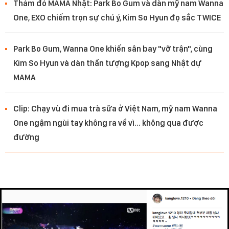
Thảm đỏ MAMA Nhật: Park Bo Gum và dàn mỹ nam Wanna
One, EXO chiếm trọn sự chú ý, Kim So Hyun đọ sắc TWICE
Park Bo Gum, Wanna One khiến sân bay "vỡ trận", cùng
Kim So Hyun và dàn thần tượng Kpop sang Nhật dự
MAMA
Clip: Chạy vù đi mua trà sữa ở Việt Nam, mỹ nam Wanna
One ngậm ngùi tay không ra về vì... không qua được
đường