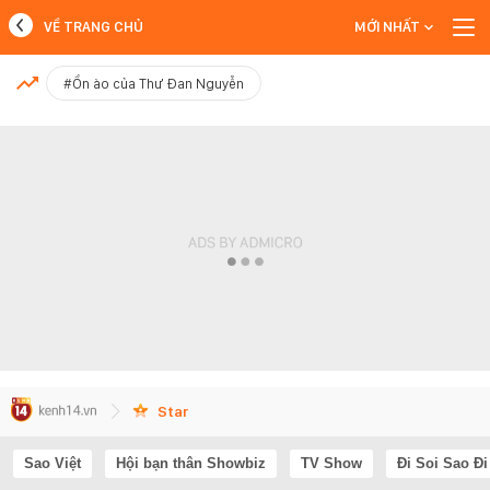
VỀ TRANG CHỦ
MỚI NHẤT
MỚI NHẤT
#Ồn ào của Thư Đan Nguyễn
Xem thêm
Star
Sao Việt
Hội bạn thân Showbiz
TV Show
Đi Soi Sao Đi