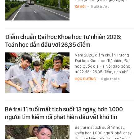
XÃ HỘI
-
6 giờ trước
Điểm chuẩn Đại học Khoa học Tự nhiên 2026:
Toán học dẫn đầu với 26,35 điểm
Năm 2026, điểm chuẩn Trường
Đại học Khoa học Tự nhiên, Đại
học Quốc gia Hà Nội dao động
từ 22 đến 26,35 điểm, cao nhất…
HỌC ĐƯỜNG
-
6 giờ trước
Bé trai 11 tuổi mất tích suốt 13 ngày, hơn 1.000
người tìm kiếm rồi phát hiện dấu vết khó tin
Bé trai mất tích suốt 13 ngày,
khiến hơn 1.000 người phải chạy
đua tìm kiếm giữa vùng rừng núi