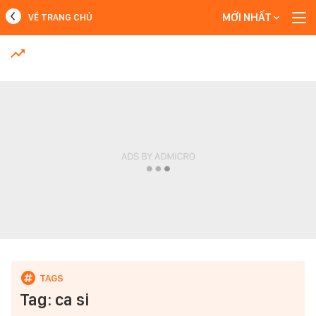
MỚI NHẤT
VỀ TRANG CHỦ
MỚI NHẤT
Xem thêm
Tag: ca si