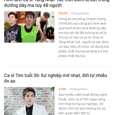
đường dây ma túy 48 người
XÃ HỘI
- 1 tháng trước
Công an phường Chánh Hưng
(TP.HCM) vừa công bố hình ảnh
quá trình khám phá đường dây
ma túy với 48 đối tượng bị xử lý.
Trong số này có ca sĩ, nhạc sĩ
Tăng Nhật Tuệ, người bị xác định
có dấu hiệu tổ chức sử dụng trái
phép chất ma túy và tàng trữ trái
phép chất ma túy.
Ca sĩ Tim tuổi 39: Sự nghiệp mờ nhạt, đời tư nhiều
ồn ào
STAR
- 1 tháng trước
Sau nhiều năm hoạt động nghệ
thuật, nam ca sĩ Tim ngày càng
mờ nhạt trong sự nghiệp, chỉ
được nhớ tới bởi những ồn ào
liên quan đến đời tư.