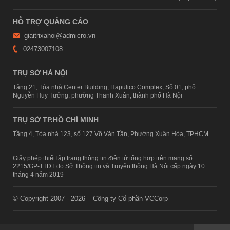
HỖ TRỢ QUẢNG CÁO
giaitrixahoi@admicro.vn
02473007108
TRỤ SỞ HÀ NỘI
Tầng 21, Tòa nhà Center Building, Hapulico Complex, Số 01, phố
Nguyễn Huy Tưởng, phường Thanh Xuân, thành phố Hà Nội
TRỤ SỞ TP.HỒ CHÍ MINH
Tầng 4, Tòa nhà 123, số 127 Võ Văn Tần, Phường Xuân Hòa, TPHCM
Giấy phép thiết lập trang thông tin điện tử tổng hợp trên mạng số
2215/GP-TTĐT do Sở Thông tin và Truyền thông Hà Nội cấp ngày 10
tháng 4 năm 2019
© Copyright 2007 - 2026 – Công ty Cổ phần VCCorp