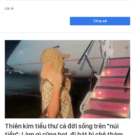
ca si
Chia sẻ
Thiên kim tiểu thư cả đời sống trên "núi
tiền": Làm gì cũng hot, đi hát bị chê thảm