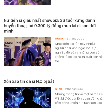
Nữ tiến sĩ giàu nhất showbiz: 36 tuổi xưng danh
huyền thoại, bỏ 9.300 tỷ đồng mua lại di sản đời
mình
MUSIK
- 2 tháng trước
Nhắc đến cái tên này, nhiều
người phải kinh ngạc bởi sự
nghiệp đồ sộ và những con số
khổng lồ cô tạo ra khi tuổi còn rất
trẻ.
Xôn xao tin ca sĩ N.C bị bắt
STAR
- 2 tháng trước
Những thông tin về một nam ca sĩ
Việt bị điều tra liên quan đến chất
cấm đang khiến dư luận xôn xao.