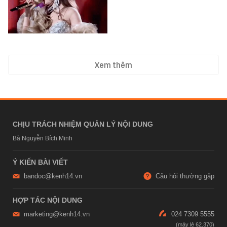
Xem thêm
CHỊU TRÁCH NHIỆM QUẢN LÝ NỘI DUNG
Bà Nguyễn Bích Minh
Ý KIẾN BÀI VIẾT
bandoc@kenh14.vn
Câu hỏi thường gặp
HỢP TÁC NỘI DUNG
marketing@kenh14.vn
024 7309 5555