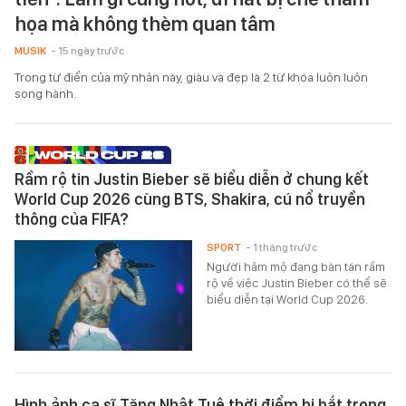
họa mà không thèm quan tâm
MUSIK
- 15 ngày trước
Trong từ điển của mỹ nhân này, giàu và đẹp là 2 từ khóa luôn luôn
song hành.
Rầm rộ tin Justin Bieber sẽ biểu diễn ở chung kết
World Cup 2026 cùng BTS, Shakira, cú nổ truyền
thông của FIFA?
SPORT
- 1 tháng trước
Người hâm mộ đang bàn tán rầm
rộ về việc Justin Bieber có thể sẽ
biểu diễn tại World Cup 2026.
Hình ảnh ca sĩ Tăng Nhật Tuệ thời điểm bị bắt trong