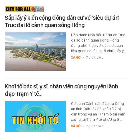
Sắp lấy ý kiến cộng đồng dân cư về 'siêu dự án'
Trục đại lộ cảnh quan sông Hồng
Liên danh Nhà đầu tư dự án Trục
đại lộ cảnh quan sông Hồng
đang phối hợp với các cơ quan
liên quan chuẩn bị tổ chức lấy ý…
XÃ HỘI
-
7 giờ trước
Khởi tố bác sĩ, y sĩ, nhân viên cùng nguyên lãnh
đạo Trạm Y tế...
Cơ quan Cảnh sát điều tra Công
an tỉnh Đắk Lắk đã khởi tố 7 bị
can trong vụ án “Tham ô tài sản”
xảy ra tại Trạm Y tế phường 8,…
XÃ HỘI
-
7 giờ trước