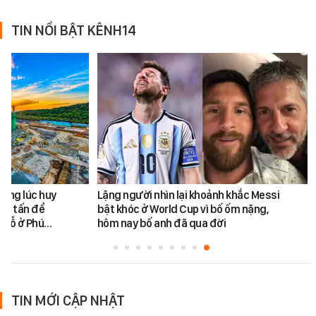
TIN NỔI BẬT KÊNH14
cùng lúc huy
Lặng người nhìn lại khoảnh khắc Messi
450 tấn để
bật khóc ở World Cup vì bố ốm nặng,
chỗ ở Phú…
hôm nay bố anh đã qua đời
TIN MỚI CẬP NHẬT