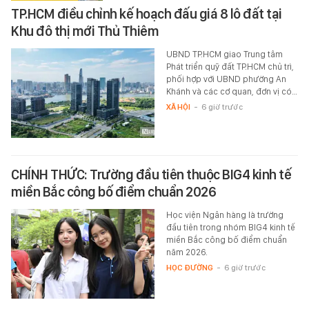
TP.HCM điều chỉnh kế hoạch đấu giá 8 lô đất tại
Khu đô thị mới Thủ Thiêm
UBND TP.HCM giao Trung tâm
Phát triển quỹ đất TP.HCM chủ trì,
phối hợp với UBND phường An
Khánh và các cơ quan, đơn vị có…
XÃ HỘI
-
6 giờ trước
CHÍNH THỨC: Trường đầu tiên thuộc BIG4 kinh tế
miền Bắc công bố điểm chuẩn 2026
Học viện Ngân hàng là trường
đầu tiên trong nhóm BIG4 kinh tế
miền Bắc công bố điểm chuẩn
năm 2026.
HỌC ĐƯỜNG
-
6 giờ trước