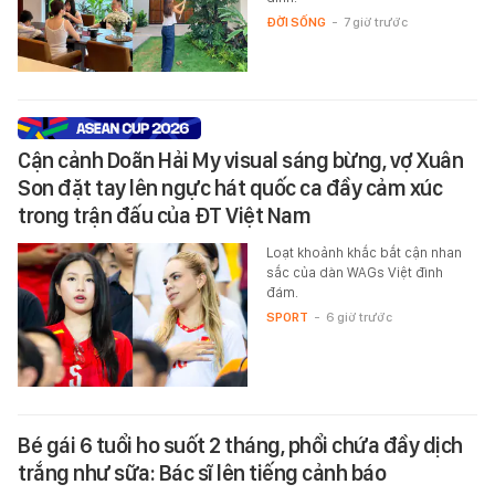
ĐỜI SỐNG
-
7 giờ trước
Cận cảnh Doãn Hải My visual sáng bừng, vợ Xuân
Son đặt tay lên ngực hát quốc ca đầy cảm xúc
trong trận đấu của ĐT Việt Nam
Loạt khoảnh khắc bắt cận nhan
sắc của dàn WAGs Việt đình
đám.
SPORT
-
6 giờ trước
Bé gái 6 tuổi ho suốt 2 tháng, phổi chứa đầy dịch
trắng như sữa: Bác sĩ lên tiếng cảnh báo