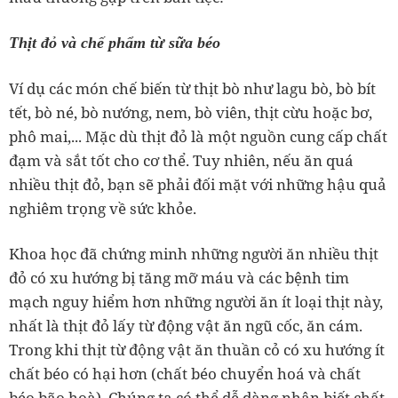
Thịt đỏ và chế phẩm từ sữa béo
Ví dụ các món chế biến từ thịt bò như lagu bò, bò bít
tết, bò né, bò nướng, nem, bò viên, thịt cừu hoặc bơ,
phô mai,... Mặc dù thịt đỏ là một nguồn cung cấp chất
đạm và sắt tốt cho cơ thể. Tuy nhiên, nếu ăn quá
nhiều thịt đỏ, bạn sẽ phải đối mặt với những hậu quả
nghiêm trọng về sức khỏe.
Khoa học đã chứng minh những người ăn nhiều thịt
đỏ có xu hướng bị tăng mỡ máu và các bệnh tim
mạch nguy hiểm hơn những người ăn ít loại thịt này,
nhất là thịt đỏ lấy từ động vật ăn ngũ cốc, ăn cám.
Trong khi thịt từ động vật ăn thuần cỏ có xu hướng ít
chất béo có hại hơn (chất béo chuyển hoá và chất
béo bão hoà). Chúng ta có thể dễ dàng nhận biết chất