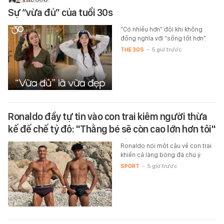
Sự “vừa đủ” của tuổi 30s
“Có nhiều hơn” đôi khi không
đồng nghĩa với “sống tốt hơn”.
THE 30S
-
5 giờ trước
Ronaldo đầy tự tin vào con trai kiêm người thừa
kế đế chế tỷ đô: "Thằng bé sẽ còn cao lớn hơn tôi"
Ronaldo nói một câu về con trai
khiến cả làng bóng đá chú ý.
SPORT
-
5 giờ trước