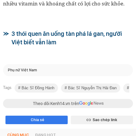
nhiều vitamin và khoáng chất có lợi cho sức khỏe.
3 thói quen ăn uống tàn phá lá gan, người
Việt biết vẫn làm
Phụ nữ Việt Nam
Tags
Bác Sĩ Đồng Hành
Bác Sĩ Nguyễn Thị Hải Đan
Mỡ
Theo dõi Kenh14.vn trên
Chia sẻ
Sao chép link
CÙNG MỤC
ĐANG HOT