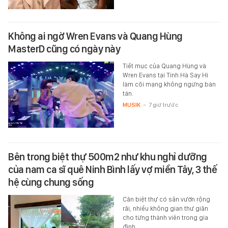
Không ai ngờ Wren Evans và Quang Hùng
MasterD cũng có ngày này
Tiết mục của Quang Hùng và
Wren Evans tại Tinh Hà Say Hi
làm cõi mạng không ngừng bàn
tán.
MUSIK
-
7 giờ trước
Bên trong biệt thự 500m2 như khu nghỉ dưỡng
của nam ca sĩ quê Ninh Bình lấy vợ miền Tây, 3 thế
hệ cùng chung sống
Căn biệt thự có sân vườn rộng
rãi, nhiều không gian thư giãn
cho từng thành viên trong gia
đình.