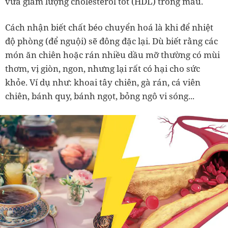
vừa giảm lượng cholesterol tốt (HDL) trong máu.
Cách nhận biết chất béo chuyển hoá là khi để nhiệt
độ phòng (để nguội) sẽ đông đặc lại. Dù biết rằng các
món ăn chiên hoặc rán nhiều dầu mỡ thường có mùi
thơm, vị giòn, ngon, nhưng lại rất có hại cho sức
khỏe. Ví dụ như: khoai tây chiên, gà rán, cá viên
chiên, bánh quy, bánh ngọt, bỏng ngô vi sóng...