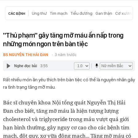
Ung thư
Tim mạch
Tiểu đường
Gan thận
Cơ xương k
CÁC BỆNH
''Thủ phạm'' gây tăng mỡ máu ẩn nấp trong
những món ngon trên bàn tiệc
BS NGUYỄN THỊ HẢI ĐAN
3 năm trước
Nghe đọc bài
3:55
Rất nhiều món ăn yêu thích trên bàn tiệc có thể là nguyên nhân gây
ra tình trạng tăng mỡ máu.
Bác sĩ chuyên khoa Nội tổng quát Nguyễn Thị Hải
Đan cho biết, tăng mỡ máu là hiện tượng lượng
cholesterol và triglyceride trong máu vượt quá giới
hạn bình thường, gây nguy cơ cao cho các bệnh tim
mạch, đột quỵ, xơ vữa động mạch... Tăng mỡ máu có