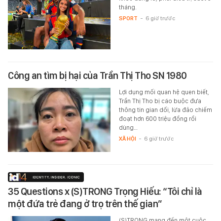
tháng.
SPORT
-
6 giờ trước
Công an tìm bị hại của Trần Thị Tho SN 1980
Lợi dụng mối quan hệ quen biết,
Trần Thị Tho bị cáo buộc đưa
thông tin gian dối, lừa đảo chiếm
đoạt hơn 600 triệu đồng rồi
dùng…
XÃ HỘI
-
6 giờ trước
35 Questions x (S)TRONG Trọng Hiếu: “Tôi chỉ là
một đứa trẻ đang ở trọ trên thế gian”
(S)TRONG mang đến một cuộc