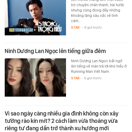
trò chuyện chân thành, hài hước
nhưng cũng đong đầy những
khoảng lặng sâu sắc về tình
cảm…
STAR
-
6 giờ trước
Ninh Dương Lan Ngọc lên tiếng giữa đêm
Ninh Dương Lan Ngọc bất ngờ
lên tiếng về màn trả lời khó hiểu ở
Running Man Việt Nam.
STAR
-
5 giờ trước
Vì sao ngày càng nhiều gia đình không còn xây
tường rào kín mít? 2 cách làm vừa thoáng vừa
riêng tư đang dần trở thành xu hướng mới