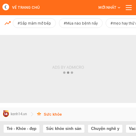
VỀ TRANG CHỦ
MỚI NHẤT
MỚI NHẤT
#Sắp mâm mở bếp
#Mùa nào bệnh nấy
#mẹo hay thử
Xem thêm
Sức khỏe
Trẻ - Khỏe - đẹp
Sức khỏe sinh sản
Chuyện nghề y
Vac