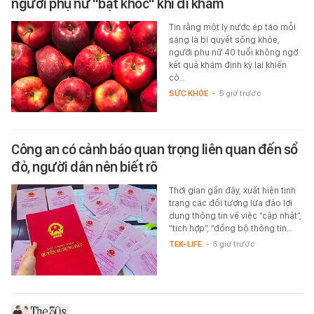
người phụ nữ "bật khóc" khi đi khám
Tin rằng một ly nước ép táo mỗi
sáng là bí quyết sống khỏe,
người phụ nữ 40 tuổi không ngờ
kết quả khám định kỳ lại khiến
cô…
SỨC KHỎE
-
5 giờ trước
Công an có cảnh báo quan trọng liên quan đến sổ
đỏ, người dân nên biết rõ
Thời gian gần đây, xuất hiện tình
trạng các đối tượng lừa đảo lợi
dụng thông tin về việc “cập nhật”,
“tích hợp”, “đồng bộ thông tin…
TEK-LIFE
-
5 giờ trước