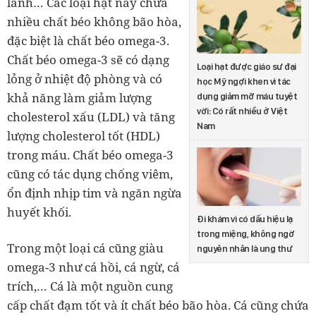
lanh… Các loại hạt này chứa
nhiều chất béo không bão hòa,
đặc biệt là chất béo omega-3.
Chất béo omega-3 sẽ có dạng
Loại hạt được giáo sư đại
lỏng ở nhiệt độ phòng và có
học Mỹ ngợi khen vì tác
khả năng làm giảm lượng
dụng giảm mỡ máu tuyệt
vời: Có rất nhiều ở Việt
cholesterol xấu (LDL) và tăng
Nam
lượng cholesterol tốt (HDL)
trong máu. Chất béo omega-3
cũng có tác dụng chống viêm,
ổn định nhịp tim và ngăn ngừa
huyết khối.
Đi khám vì có dấu hiệu lạ
trong miệng, không ngờ
Trong một loại cá cũng giàu
nguyên nhân là ung thư
omega-3 như cá hồi, cá ngừ, cá
trích,… Cá là một nguồn cung
cấp chất đạm tốt và ít chất béo bão hòa. Cá cũng chứa