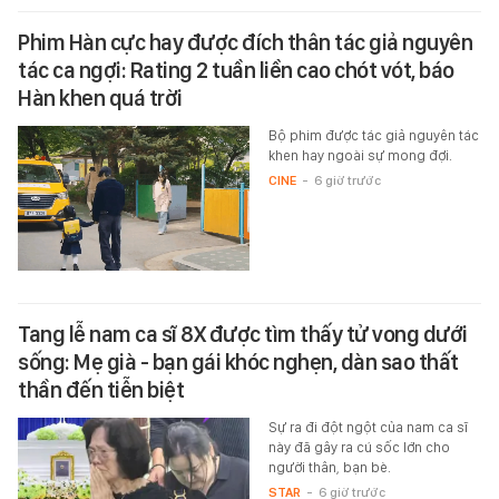
Phim Hàn cực hay được đích thân tác giả nguyên
tác ca ngợi: Rating 2 tuần liền cao chót vót, báo
Hàn khen quá trời
Bộ phim được tác giả nguyên tác
khen hay ngoài sự mong đợi.
CINE
-
6 giờ trước
Tang lễ nam ca sĩ 8X được tìm thấy tử vong dưới
sống: Mẹ già - bạn gái khóc nghẹn, dàn sao thất
thần đến tiễn biệt
Sự ra đi đột ngột của nam ca sĩ
này đã gây ra cú sốc lớn cho
người thân, bạn bè.
STAR
-
6 giờ trước