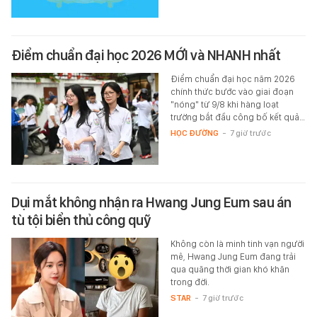
Điểm chuẩn đại học 2026 MỚI và NHANH nhất
Điểm chuẩn đại học năm 2026
chính thức bước vào giai đoạn
"nóng" từ 9/8 khi hàng loạt
trường bắt đầu công bố kết quả…
HỌC ĐƯỜNG
-
7 giờ trước
Dụi mắt không nhận ra Hwang Jung Eum sau án
tù tội biển thủ công quỹ
Không còn là minh tinh vạn người
mê, Hwang Jung Eum đang trải
qua quãng thời gian khó khăn
trong đời.
STAR
-
7 giờ trước