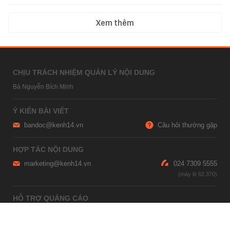
Xem thêm
CHỊU TRÁCH NHIỆM QUẢN LÝ NỘI DUNG
Bà Nguyễn Bích Minh
Ý KIẾN BÀI VIẾT
bandoc@kenh14.vn
Câu hỏi thường gặp
HỢP TÁC NỘI DUNG
marketing@kenh14.vn
024 7309 5555
HỖ TRỢ QUẢNG CÁO
giaitrixahoi@admicro.vn
02473007108