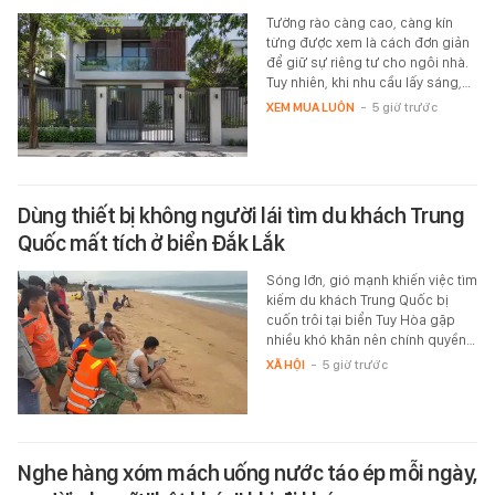
Tường rào càng cao, càng kín
từng được xem là cách đơn giản
để giữ sự riêng tư cho ngôi nhà.
Tuy nhiên, khi nhu cầu lấy sáng,…
XEM MUA LUÔN
-
5 giờ trước
Dùng thiết bị không người lái tìm du khách Trung
Quốc mất tích ở biển Đắk Lắk
Sóng lớn, gió mạnh khiến việc tìm
kiếm du khách Trung Quốc bị
cuốn trôi tại biển Tuy Hòa gặp
nhiều khó khăn nên chính quyền…
XÃ HỘI
-
5 giờ trước
Nghe hàng xóm mách uống nước táo ép mỗi ngày,