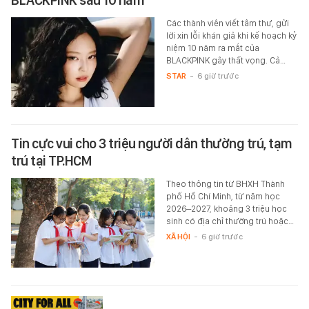
BLACKPINK sau 10 năm
Các thành viên viết tâm thư, gửi
lời xin lỗi khán giả khi kế hoạch kỷ
niệm 10 năm ra mắt của
BLACKPINK gây thất vọng. Cả…
STAR
-
6 giờ trước
Tin cực vui cho 3 triệu người dân thường trú, tạm
trú tại TP.HCM
Theo thông tin từ BHXH Thành
phố Hồ Chí Minh, từ năm học
2026–2027, khoảng 3 triệu học
sinh có địa chỉ thường trú hoặc…
XÃ HỘI
-
6 giờ trước