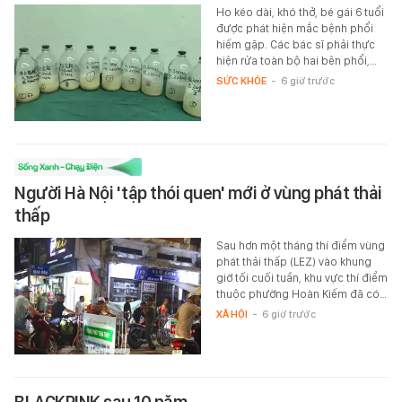
Ho kéo dài, khó thở, bé gái 6 tuổi
được phát hiện mắc bệnh phổi
hiếm gặp. Các bác sĩ phải thực
hiện rửa toàn bộ hai bên phổi,…
SỨC KHỎE
-
6 giờ trước
Người Hà Nội 'tập thói quen' mới ở vùng phát thải
thấp
Sau hơn một tháng thí điểm vùng
phát thải thấp (LEZ) vào khung
giờ tối cuối tuần, khu vực thí điểm
thuộc phường Hoàn Kiếm đã có…
XÃ HỘI
-
6 giờ trước