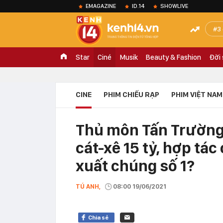
EMAGAZINE
ID.14
SHOWLIVE
3
Star
Ciné
Musik
Beauty & Fashion
Đời
CINE
PHIM CHIẾU RẠP
PHIM VIỆT NAM
Thủ môn Tấn Trường
cát-xê 15 tỷ, hợp tá
xuất chúng số 1?
TÚ ANH,
08:00 19/06/2021
Chia sẻ