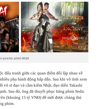
ên poster phim Nhật
c đấu tranh giữa các quan điểm đối lập nhau về
i nhiều pha hành động hấp dẫn. Sau khi vô tình xem
ồ võ sĩ đạo và cầm kiếm Nhật, đạo diễn Takashi
mạnh. Sau đó, ông đã thuyết phục hãng phim
Sedic
u yên (khoảng 15 tỷ VNĐ) để mời được chàng thủ
ng phim.