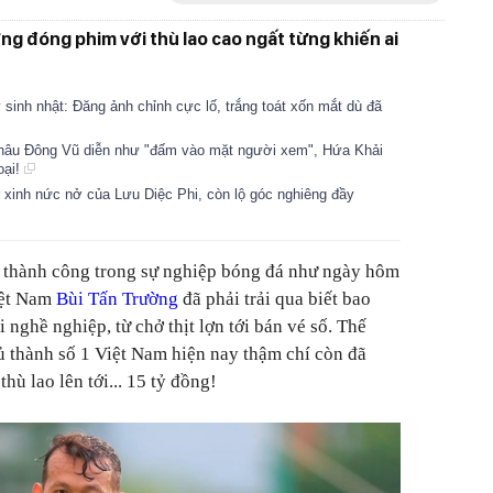
g đóng phim với thù lao cao ngất từng khiến ai
 sinh nhật: Đăng ảnh chỉnh cực lố, trắng toát xốn mắt dù đã
 Châu Đông Vũ diễn như "đấm vào mặt người xem", Hứa Khải
oại!
r xinh nức nở của Lưu Diệc Phi, còn lộ góc nghiêng đầy
c thành công trong sự nghiệp bóng đá như ngày hôm
iệt Nam
Bùi Tấn Trường
đã phải trải qua biết bao
 nghề nghiệp, từ chở thịt lợn tới bán vé số. Thế
hủ thành số 1 Việt Nam hiện nay thậm chí còn đã
hù lao lên tới... 15 tỷ đồng!