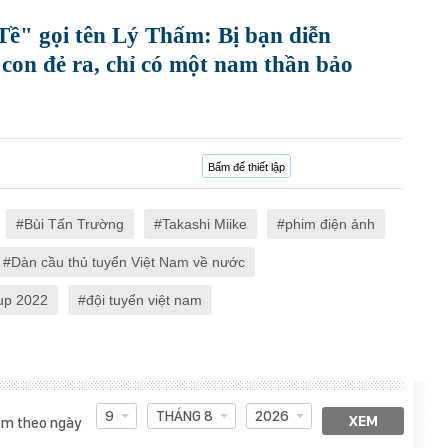
ề" gọi tên Lý Thấm: Bị bạn diễn
on đẻ ra, chỉ có một nam thần bảo
Bấm để thiết lập
Bùi Tấn Trường
Takashi Miike
phim điện ảnh
Dàn cầu thủ tuyển Việt Nam về nước
Cup 2022
đội tuyển việt nam
9
THÁNG 8
2026
XEM
m theo ngày