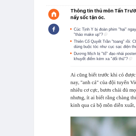
Thông tin thủ môn Tấn Trườn
nấy sốc tận óc.
Cúc Tịnh Y bị đoàn phim "hại" ngay
"tháo make up"?
Thiên Cổ Quyết Trần "toang" rồi:
dùng buộc tóc như cục sạc điện th
Dương Mịch bị "tố" đạo nhái poste
khuyết điểm kém xa "đối thủ"?
Ai cũng biết trước khi có đượ
nay, "anh cả" của đội tuyển V
nhiêu cơ cực, bươn chải đủ mọi
nhưng, ít ai biết rằng chàng t
kinh qua cả bộ môn diễn xuất, t