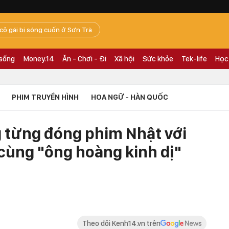
 cô gái bị sóng cuốn ở Sơn Trà
 sống
Money.14
Ăn - Chơi - Đi
Xã hội
Sức khỏe
Tek-life
Học
PHIM TRUYỀN HÌNH
HOA NGỮ - HÀN QUỐC
 từng đóng phim Nhật với
c cùng "ông hoàng kinh dị"
Theo dõi Kenh14.vn trên