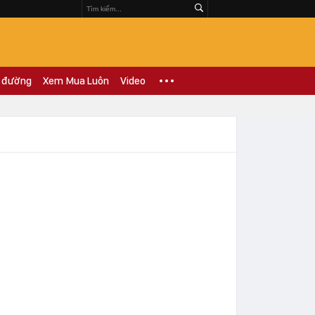
 đường
Xem Mua Luôn
Video