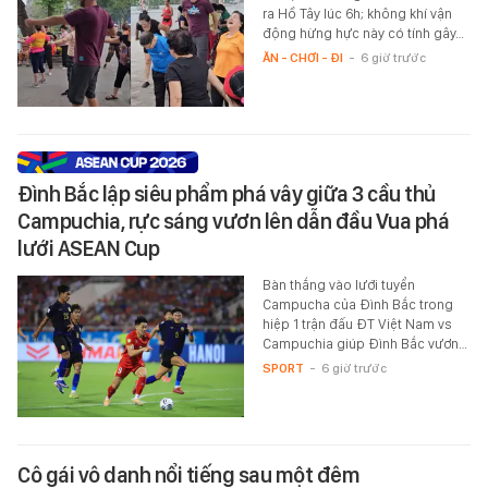
ra Hồ Tây lúc 6h; không khí vận
động hừng hực này có tính gây…
ĂN - CHƠI - ĐI
-
6 giờ trước
Đình Bắc lập siêu phẩm phá vây giữa 3 cầu thủ
Campuchia, rực sáng vươn lên dẫn đầu Vua phá
lưới ASEAN Cup
Bàn thắng vào lưới tuyển
Campucha của Đình Bắc trong
hiệp 1 trận đấu ĐT Việt Nam vs
Campuchia giúp Đình Bắc vươn…
SPORT
-
6 giờ trước
Cô gái vô danh nổi tiếng sau một đêm