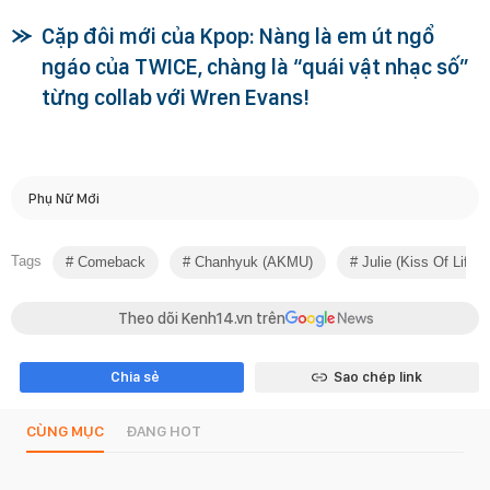
Cặp đôi mới của Kpop: Nàng là em út ngổ
ngáo của TWICE, chàng là “quái vật nhạc số”
từng collab với Wren Evans!
Phụ Nữ Mới
Tags
Comeback
Chanhyuk (AKMU)
Julie (kiss Of Life)
Theo dõi Kenh14.vn trên
Chia sẻ
Sao chép link
CÙNG MỤC
ĐANG HOT