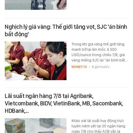
Nghịch lý giá vàng: Thế giới tăng vọt, SJC 'án binh
bất động'
Trong khi giá vàng thế giới tăng
mạnh trở lại lên mốc 4.300
USD/ounce trong chiều 7/8, giá
vàng miếng SJC lại "án binh bất…
MONEY.14
-
6 giờ trước
Lãi suất ngân hàng 7/8 tại Agribank,
Vietcombank, BIDV, VietinBank, MB, Sacombank,
HDBank,...
Khảo sát lãi suất huy động trực
tuyến niêm yết tại 35 ngân hàng
ngày 7/8 cho thấy ACB vẫn là