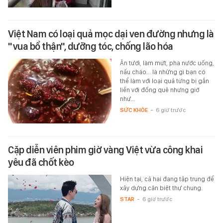
Việt Nam có loại quả mọc dại ven đường nhưng là
"vua bổ thận", dưỡng tóc, chống lão hóa
Ăn tươi, làm mứt, pha nước uống,
nấu cháo... là những gì bạn có
thể làm với loại quả từng bị gắn
liền với đồng quê nhưng giờ
như…
SỨC KHỎE
-
6 giờ trước
Cặp diễn viên phim giờ vàng Việt vừa công khai
yêu đã chốt kèo
Hiện tại, cả hai đang tập trung để
xây dựng căn biệt thự chung.
STAR
-
6 giờ trước