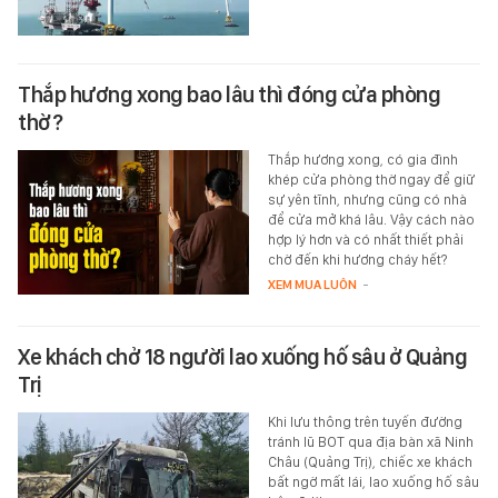
Thắp hương xong bao lâu thì đóng cửa phòng
thờ?
Thắp hương xong, có gia đình
khép cửa phòng thờ ngay để giữ
sự yên tĩnh, nhưng cũng có nhà
để cửa mở khá lâu. Vậy cách nào
hợp lý hơn và có nhất thiết phải
chờ đến khi hương cháy hết?
XEM MUA LUÔN
-
Xe khách chở 18 người lao xuống hố sâu ở Quảng
Trị
Khi lưu thông trên tuyến đường
tránh lũ BOT qua địa bàn xã Ninh
Châu (Quảng Trị), chiếc xe khách
bất ngờ mất lái, lao xuống hố sâu