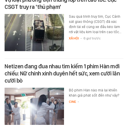
CSGT truy ra 'thủ phạm'
Sau quá trình truy tìm, Cục Cảnh
sát giao thông (CSGT) đã xác
định tài xế cùng xe đầu kéo làm
rơi vật liệu kim loại trên cao tốc…
XÃ HỘI
-
6 giờ trước
Netizen đang đua nhau tìm kiếm 1 phim Hàn mới
chiếu: Nữ chính xinh duyên hết sức, xem cười lăn
cười bò
Bộ phim Hàn nào mà lại khiến
khán giả phát sốt đến như vậy?
CINE
-