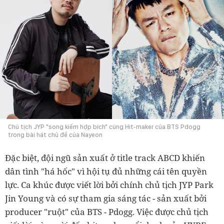
Chủ tịch JYP "song kiếm hợp bích" cùng Hit-maker của BTS Pdogg
trong bài hát chủ đề của Nayeon
Đặc biệt, đội ngũ sản xuất ở title track ABCD khiến
dân tình "há hốc" vì hội tụ đủ những cái tên quyền
lực. Ca khúc được viết lời bởi chính chủ tịch JYP Park
Jin Young và có sự tham gia sáng tác - sản xuất bởi
producer "ruột" của BTS - Pdogg. Việc được chủ tịch