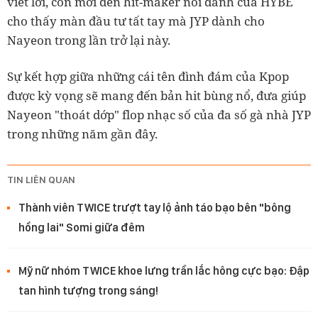
viết lời, còn mời đến hit-maker nổi danh của HYBE
cho thấy màn đầu tư tất tay mà JYP dành cho
Nayeon trong lần trở lại này.
Sự kết hợp giữa những cái tên đình đám của Kpop
được kỳ vọng sẽ mang đến bản hit bùng nổ, đưa giúp
Nayeon "thoát dớp" flop nhạc số của đa số gà nhà JYP
trong những năm gần đây.
TIN LIÊN QUAN
Thành viên TWICE trượt tay lộ ảnh táo bạo bên "bông
hồng lai" Somi giữa đêm
Mỹ nữ nhóm TWICE khoe lưng trần lắc hông cực bạo: Đập
tan hình tượng trong sáng!