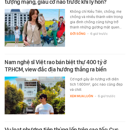
tượng mạng, giàu cỡ nào trước khi ly hôn?
Không chỉ Kiều Tiên, chồng, mẹ
chồng và nhiều thành viên trong
gia đình chồng cũng từng trở
thành những gương mặt quen…
ĐỜI SỐNG
-
6 giờ trước
Nam nghệ sĩ Việt rao bán biệt thự 400 tỷ ở
TP.HCM, view đắc địa hướng thẳng ra biển
Cơ ngơi gây ấn tượng với diện
tích 1.600m², góc nào cũng đẹp
và chill.
XEM MUA LUÔN
-
6 giờ trước
Vụ loạt phương tiện thủng lốp trên cao tốc: Cục