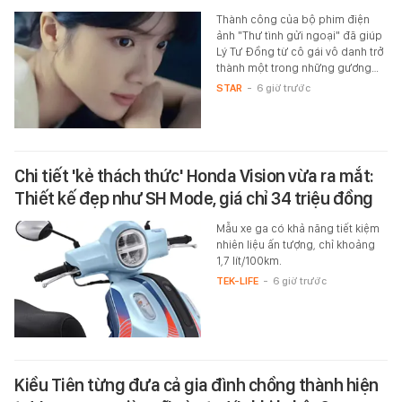
Thành công của bộ phim điện
ảnh "Thư tình gửi ngoại" đã giúp
Lý Tư Đồng từ cô gái vô danh trở
thành một trong những gương…
STAR
-
6 giờ trước
Chi tiết 'kẻ thách thức' Honda Vision vừa ra mắt:
Thiết kế đẹp như SH Mode, giá chỉ 34 triệu đồng
Mẫu xe ga có khả năng tiết kiệm
nhiên liệu ấn tượng, chỉ khoảng
1,7 lít/100km.
TEK-LIFE
-
6 giờ trước
Kiều Tiên từng đưa cả gia đình chồng thành hiện