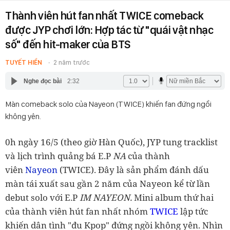
Thành viên hút fan nhất TWICE comeback
được JYP chơi lớn: Hợp tác từ "quái vật nhạc
số" đến hit-maker của BTS
TUYẾT HIỀN
2 năm trước
Nghe đọc bài
2:32
Màn comeback solo của Nayeon (TWICE) khiến fan đứng ngồi
không yên.
0h ngày 16/5 (theo giờ Hàn Quốc), JYP tung tracklist
và lịch trình quảng bá E.P
NA
của thành
viên
Nayeon
(TWICE). Đây là sản phẩm đánh dấu
màn tái xuất sau gần 2 năm của Nayeon kể từ lần
debut solo với E.P
IM NAYEON.
Mini album thứ hai
của thành viên hút fan nhất nhóm
TWICE
lập tức
khiến dân tình "đu Kpop" đứng ngồi không yên. Nhìn