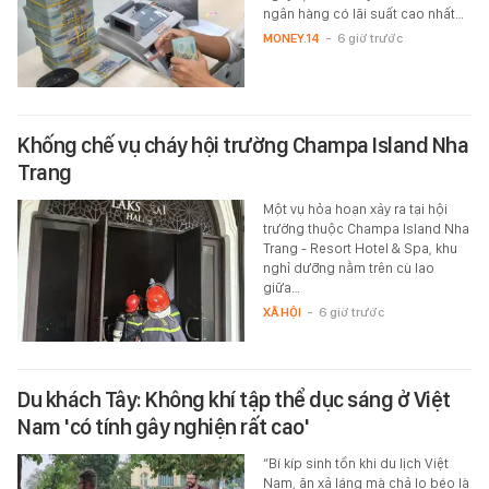
ngân hàng có lãi suất cao nhất…
MONEY.14
-
6 giờ trước
Khống chế vụ cháy hội trường Champa Island Nha
Trang
Một vụ hỏa hoạn xảy ra tại hội
trường thuộc Champa Island Nha
Trang - Resort Hotel & Spa, khu
nghỉ dưỡng nằm trên cù lao
giữa…
XÃ HỘI
-
6 giờ trước
Du khách Tây: Không khí tập thể dục sáng ở Việt
Nam 'có tính gây nghiện rất cao'
“Bí kíp sinh tồn khi du lịch Việt
Nam, ăn xả láng mà chả lo béo là