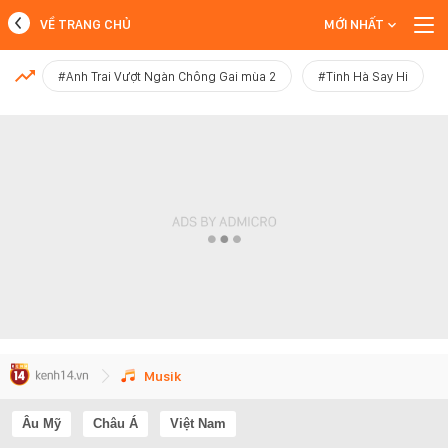
VỀ TRANG CHỦ
MỚI NHẤT
MỚI NHẤT
#Anh Trai Vượt Ngàn Chông Gai mùa 2
#Tinh Hà Say Hi
Xem thêm
Musik
Âu Mỹ
Châu Á
Việt Nam