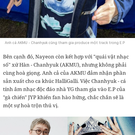
Anh cả AKMU - Chanhyuk cũng tham gia produce một track trong E.P
Bên cạnh đó, Nayeon còn kết hợp với "quái vật nhạc
số" xứ Hàn - Chanhyuk (AKMU), nhưng không phải
cùng hoà giọng. Anh cả của AKMU đảm nhận phần
sản xuất cho ca khúc HalliGalli. Việc Chanhyuk - cá
tính âm nhạc độc đáo nhà YG tham gia vào E.P của
"gà chiến" JYP khiến fan hào hứng, chắc chắn sẽ là
một sự hoà trộn thú vị.