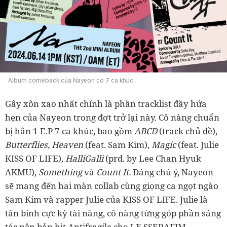
Album comeback của Nayeon có 7 ca khúc
Gây xôn xao nhất chính là phần tracklist đầy hứa
hẹn của Nayeon trong đợt trở lại này. Cô nàng chuẩn
bị hẳn 1 E.P 7 ca khúc, bao gồm
ABCD
(track chủ đề),
Butterflies, Heaven
(feat. Sam Kim),
Magic
(feat. Julie
KISS OF LIFE)
, HalliGalli
(prd. by Lee Chan Hyuk
AKMU),
Something
và
Count It.
Đáng chú ý, Nayeon
sẽ mang đến hai màn collab cùng giọng ca ngọt ngào
Sam Kim và rapper Julie của KISS OF LIFE. Julie là
tân binh cực kỳ tài năng, cô nàng từng góp phần sáng
tác nên bản hit Antifragile cho LE SSERAFIM.