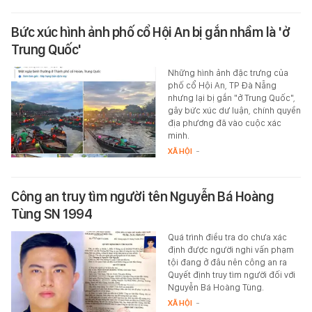
Bức xúc hình ảnh phố cổ Hội An bị gắn nhầm là 'ở
Trung Quốc'
Những hình ảnh đặc trưng của
phố cổ Hội An, TP Đà Nẵng
nhưng lại bị gắn "ở Trung Quốc",
gây bức xúc dư luận, chính quyền
địa phương đã vào cuộc xác
minh.
XÃ HỘI
-
Công an truy tìm người tên Nguyễn Bá Hoàng
Tùng SN 1994
Quá trình điều tra do chưa xác
định được người nghi vấn phạm
tội đang ở đâu nên công an ra
Quyết định truy tìm người đối với
Nguyễn Bá Hoàng Tùng.
XÃ HỘI
-