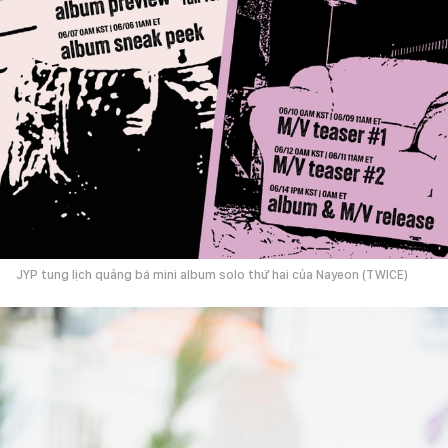
JYP tung lịch quảng bá mini album solo thứ hai của Nayeon (TWICE)