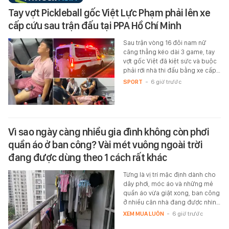
Tay vợt Pickleball gốc Việt Lực Phạm phải lên xe
cấp cứu sau trận đấu tại PPA Hồ Chí Minh
Sau trận vòng 16 đôi nam nữ
căng thẳng kéo dài 3 game, tay
vợt gốc Việt đã kiệt sức và buộc
phải rời nhà thi đấu bằng xe cấp…
SPORT
-
6 giờ trước
Vì sao ngày càng nhiều gia đình không còn phơi
quần áo ở ban công? Vài mét vuông ngoài trời
đang được dùng theo 1 cách rất khác
Từng là vị trí mặc định dành cho
dây phơi, móc áo và những mẻ
quần áo vừa giặt xong, ban công
ở nhiều căn nhà đang được nhìn…
XEM MUA LUÔN
-
6 giờ trước