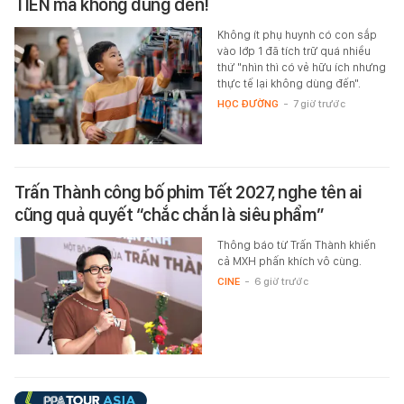
TIỀN mà không dùng đến!
Không ít phụ huynh có con sắp
vào lớp 1 đã tích trữ quá nhiều
thứ "nhìn thì có vẻ hữu ích nhưng
thực tế lại không dùng đến".
HỌC ĐƯỜNG
-
7 giờ trước
Trấn Thành công bố phim Tết 2027, nghe tên ai
cũng quả quyết “chắc chắn là siêu phẩm”
Thông báo từ Trấn Thành khiến
cả MXH phấn khích vô cùng.
CINE
-
6 giờ trước