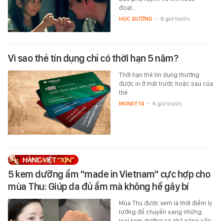
đoạt…
HỌC ĐƯỜNG
-
6 giờ trước
Vì sao thẻ tín dụng chỉ có thời hạn 5 năm?
Thời hạn thẻ tín dụng thường
được in ở mặt trước hoặc sau của
thẻ.
MONEY.14
-
6 giờ trước
5 kem dưỡng ẩm "made in Vietnam" cực hợp cho
mùa Thu: Giúp da đủ ẩm mà không hề gây bí
Mùa Thu được xem là thời điểm lý
tưởng để chuyển sang những
loại kem dưỡng có khả năng cấp