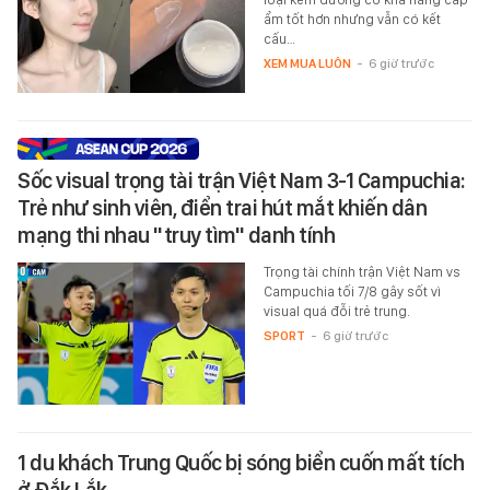
ẩm tốt hơn nhưng vẫn có kết
cấu…
XEM MUA LUÔN
-
6 giờ trước
Sốc visual trọng tài trận Việt Nam 3-1 Campuchia:
Trẻ như sinh viên, điển trai hút mắt khiến dân
mạng thi nhau "truy tìm" danh tính
Trọng tài chính trận Việt Nam vs
Campuchia tối 7/8 gây sốt vì
visual quá đỗi trẻ trung.
SPORT
-
6 giờ trước
1 du khách Trung Quốc bị sóng biển cuốn mất tích
ở Đắk Lắk