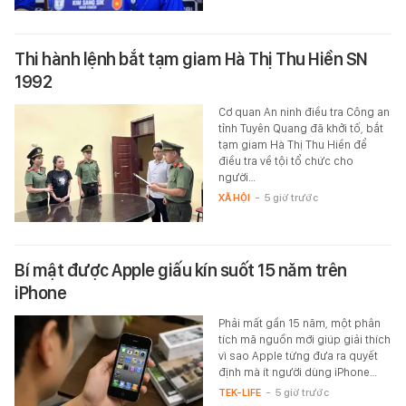
Thi hành lệnh bắt tạm giam Hà Thị Thu Hiền SN
1992
Cơ quan An ninh điều tra Công an
tỉnh Tuyên Quang đã khởi tố, bắt
tạm giam Hà Thị Thu Hiền để
điều tra về tội tổ chức cho
người…
XÃ HỘI
-
5 giờ trước
Bí mật được Apple giấu kín suốt 15 năm trên
iPhone
Phải mất gần 15 năm, một phân
tích mã nguồn mới giúp giải thích
vì sao Apple từng đưa ra quyết
định mà ít người dùng iPhone…
TEK-LIFE
-
5 giờ trước