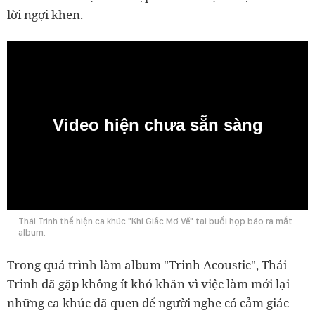
lời ngợi khen.
Video hiện chưa sẵn sàng
0:00
Thái Trinh thể hiện ca khúc "Khi Giấc Mơ Về" tại buổi họp báo ra mắt
album.
Trong quá trình làm album "Trinh Acoustic", Thái
Trinh đã gặp không ít khó khăn vì việc làm mới lại
những ca khúc đã quen để người nghe có cảm giác