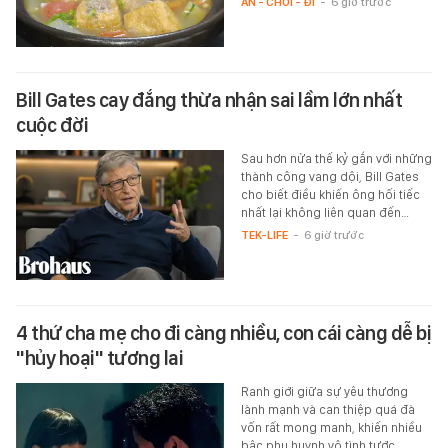
ĂN - CHƠI - ĐI
-
6 giờ trước
Bill Gates cay đắng thừa nhận sai lầm lớn nhất
cuộc đời
Sau hơn nửa thế kỷ gắn với những
thành công vang dội, Bill Gates
cho biết điều khiến ông hối tiếc
nhất lại không liên quan đến…
TEK-LIFE
-
6 giờ trước
4 thứ cha mẹ cho đi càng nhiều, con cái càng dễ bị
"hủy hoại" tương lai
Ranh giới giữa sự yêu thương
lành mạnh và can thiệp quá đà
vốn rất mong manh, khiến nhiều
bậc phụ huynh vô tình tước