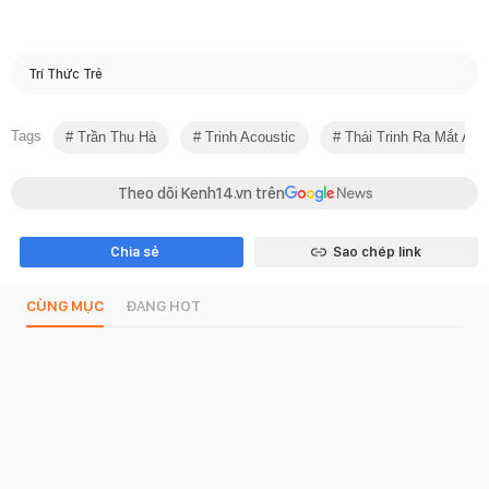
Trí Thức Trẻ
Tags
Trần Thu Hà
Trinh Acoustic
Thái Trinh Ra Mắt Alb
Theo dõi Kenh14.vn trên
Chia sẻ
Sao chép link
CÙNG MỤC
ĐANG HOT