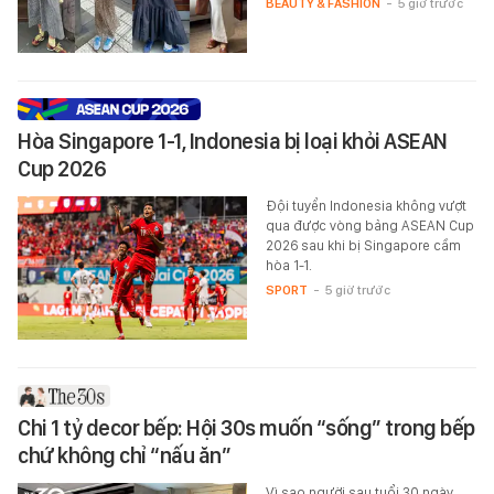
BEAUTY & FASHION
-
5 giờ trước
Hòa Singapore 1-1, Indonesia bị loại khỏi ASEAN
Cup 2026
Đội tuyển Indonesia không vượt
qua được vòng bảng ASEAN Cup
2026 sau khi bị Singapore cầm
hòa 1-1.
SPORT
-
5 giờ trước
Chi 1 tỷ decor bếp: Hội 30s muốn “sống” trong bếp
chứ không chỉ “nấu ăn”
Vì sao người sau tuổi 30 ngày