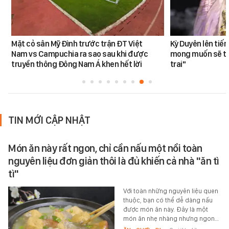
Mặt cỏ sân Mỹ Đình trước trận ĐT Việt
Kỳ Duyên lên tiế
Nam vs Campuchia ra sao sau khi được
mong muốn sẽ tro
truyền thông Đông Nam Á khen hết lời
trai"
TIN MỚI CẬP NHẬT
Món ăn này rất ngon, chỉ cần nấu một nồi toàn
nguyên liệu đơn giản thôi là đủ khiến cả nhà "ăn tì
tì"
Với toàn những nguyên liệu quen
thuộc, bạn có thể dễ dàng nấu
được món ăn này. Đây là một
món ăn nhẹ nhàng nhưng ngon…