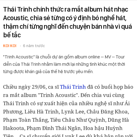
Thái Trinh chính thức ra mắt album hát nhạc
Acoustic, chia sẻ từng có ý định bỏ nghề hát,
thậm chí từng nghĩ đến chuyện bán nhà vì quá
bế tắc
KOI KOI
6 năm trước
"Trinh Acoustic" là chuỗi dự án gồm album online – MV – Tour
diễn của Thái Trinh nhằm làm mới lại những tình khúc một thời
từng được khán giả của thế hệ trước yêu mến.
Chiều ngày 29/06, ca sĩ
Thái Trinh
đã có buổi họp báo
ra mắt album "Trinh Acoustic". Đến chia vui cùng
Thái Trinh có sự xuất hiện của nhiều nghệ sĩ như Ái
Phương, Liêu Hà Trinh, Lynk Lee, Châu Đăng Khoa,
Phạm Toàn Thắng, Tiêu Châu Như Quỳnh, Dũng Hà
Hakoota, Phạm Đình Thái Ngân, Hoa hậu Huỳnh
Tiên…
Ca sĩ chuyển giới Lynk Lee dù khá bận rộn với