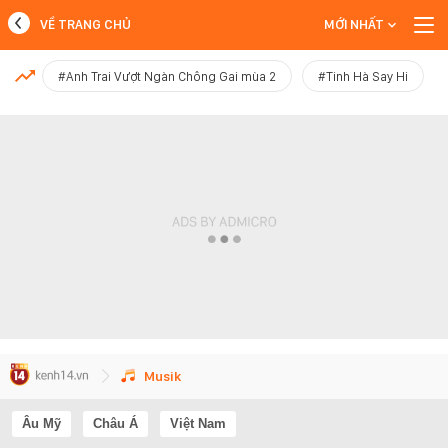
VỀ TRANG CHỦ
MỚI NHẤT
MỚI NHẤT
#Anh Trai Vượt Ngàn Chông Gai mùa 2
#Tinh Hà Say Hi
Xem thêm
Musik
Âu Mỹ
Châu Á
Việt Nam