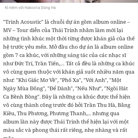
Kỉ niệm với Hakoota Dũng Hà.
"Trinh Acoustic" là chuỗi dự án gồm album online –
MV – Tour diễn của Thái Trinh nhằm làm mới lại
những tình khúc một thời từng được khán giả của thế
hệ trước yêu mến. Mở đầu cho dự án là album online
gồm 7 ca khúc, với những sáng tác của các nhạc sĩ
như Đức Trí, Trần Tiến,… Tất cả đều là những ca khúc
vô cùng quen thuộc với khán giả suốt nhiều năm qua
như: "Khi Giấc Mơ Về", "Phố Xa", "Với Anh", "Một
Ngày Mùa Đông", "Để Dành", "Nếu Như", "Ngồi Hát
Ca Bềnh Bồng". Đây là những ca khúc được thể hiện
vô cùng thành công trước đó bởi Trần Thu Hà, Bằng
Kiều, Thu Phương, Phương Thanh,... nhưng qua
album lần này được Thái Trinh thể hiện lại với một
màu sắc và phong thái rất riêng, nhẹ nhàng và rất