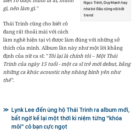
biết rõ được mình là ai, muốn
Ngọc Trinh, Duy Mạnh hay
gì, nên làm gì."
nhà bé Đậu cũng vội bắt
trend
Thái Trinh cũng cho biết cô
đang rất thoải mái với cách
làm nghề hiện tại vì được làm đúng với những sở
thích của mình. Album lần này như một lời khẳng
định của nữ ca sĩ: "
Tôi lại là chính tôi – Một Thái
Trinh của ngày 15 tuổi - một ca sĩ trẻ mới debut, bằng
những ca khúc acoustic nhẹ nhàng bình yên như
thế".
Lynk Lee đến ủng hộ Thái Trinh ra album mới,
bất ngờ kể lại một thời kỉ niệm từng "khóa
môi" cô bạn cực ngọt