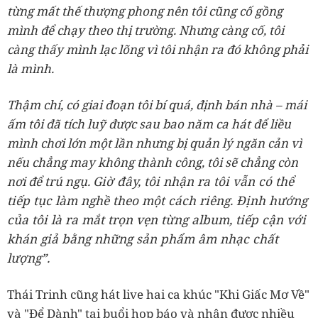
từng mất thế thượng phong nên tôi cũng cố gồng
mình để chạy theo thị trường. Nhưng càng cố, tôi
càng thấy mình lạc lõng vì tôi nhận ra đó không phải
là mình.
Thậm chí, có giai đoạn tôi bí quá, định bán nhà – mái
ấm tôi đã tích luỹ được sau bao năm ca hát để liều
mình chơi lớn một lần nhưng bị quản lý ngăn cản vì
nếu chẳng may không thành công, tôi sẽ chẳng còn
Giờ đây, tôi nhận ra tôi vẫn có thể
nơi để trú ngụ.
tiếp tục làm nghề theo một cách riêng. Định hướng
của tôi là ra mắt trọn vẹn từng album, tiếp cận với
khán giả bằng những sản phẩm âm nhạc chất
lượng”.
Thái Trinh cũng hát live hai ca khúc "Khi Giấc Mơ Về"
và "Để Dành" tại buổi họp báo và nhận được nhiều