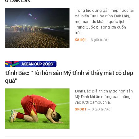
Trong lúc đứng gần mép nước tại
bãi biển Tuy Hòa (tỉnh Đắk Lắk),
một nam du khách quốc tịch
Trung Quốc bị sóng lớn cuốn
trôi…
XÃ HỘI
-
6 giờ trước
Đình Bắc: "Tôi hôn sân Mỹ Đình vì thấy mặt cỏ đẹp
quá"
Đình Bắc giải thích lý do hôn sân
Mỹ Đình khi ăn mừng bàn thắng
vào lưới Campuchia.
SPORT
-
6 giờ trước