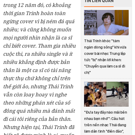
TIN LIÊN QUAN
trong 12 năm đó, có khoảng
thời gian Trinh hoàn toàn
ngừng cover vì bị ném đá quá
nhiều; và cũng không muốn
mọi người nhìn nhận là ca sĩ
Thái Trinh khóc "tám
chỉ biết cover. Tham gia nhiều
ngàn dòng sông" khi vừa
cuộc thi, ra nhiều single và ít
cover bài nhạc Trung lập
tức "bị" nhận lời khen:
nhiều khẳng định được bản
"Chuyển qua làm ca sĩ đi
thân là một ca sĩ có tài năng
chị"
thực thụ chứ không chỉ trên
thế giới ảo, nhưng Thái Trinh
vẫn còn loay hoay vì nghe
theo những phán xét của số
đông quá nhiều mà đánh mất
"Đưa tay đây nào mãi bên
đi cái tôi riêng của bản thân.
nhau bạn nhớ": Câu hát
trên nền nhạc Thái đang
Nhưng hiện tại, Thái Trinh đã
làm dân tình "điên đảo",