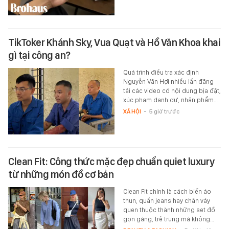
TikToker Khánh Sky, Vua Quạt và Hồ Văn Khoa khai
gì tại công an?
Quá trình điều tra xác định
Nguyễn Văn Hợi nhiều lần đăng
tải các video có nội dung bịa đặt,
xúc phạm danh dự, nhân phẩm…
XÃ HỘI
-
5 giờ trước
Clean Fit: Công thức mặc đẹp chuẩn quiet luxury
từ những món đồ cơ bản
Clean Fit chính là cách biến áo
thun, quần jeans hay chân váy
quen thuộc thành những set đồ
gọn gàng, trẻ trung mà không…