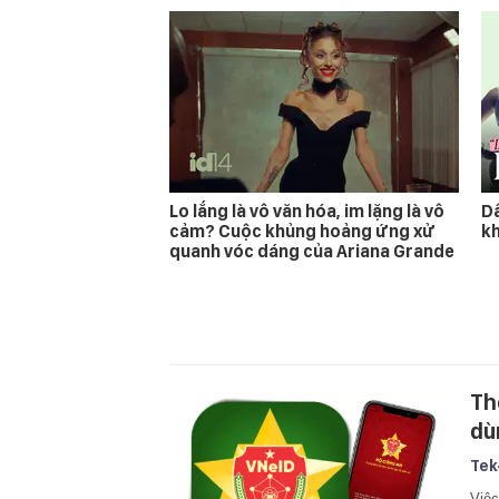
Lo lắng là vô văn hóa, im lặng là vô
D
cảm? Cuộc khủng hoảng ứng xử
kh
quanh vóc dáng của Ariana Grande
Th
dù
Tek
Việc