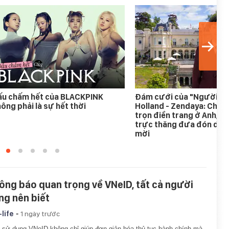
ấu chấm hết của BLACKPINK
Đám cưới của "Người n
ông phải là sự hết thời
Holland - Zendaya: Chi 18
trọn điền trang ở Anh, c
trực thăng đưa đón dàn
mời
ông báo quan trọng về VNeID, tất cả người
ng nên biết
-
-life
1 ngày trước
 sử dụng VNeID không chỉ giúp đơn giản hóa thủ tục hành chính mà