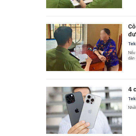
Cô
đư
Tek
Nếu 
dân 
4 
Tek
Nhiề