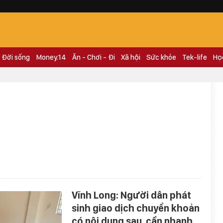
Đời sống
Money.14
Ăn - Chơi - Đi
Xã hội
Sức khỏe
Tek-life
Họ
Vĩnh Long: Người dân phát
sinh giao dịch chuyển khoản
có nội dung sau, cần nhanh