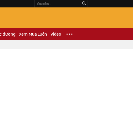
c đường
Xem Mua Luôn
Video