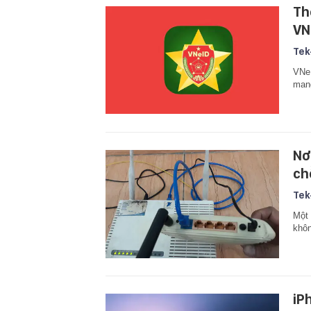
Th
VN
Tek
VNeI
mang
Nơ
ch
Tek
Một 
khôn
iP