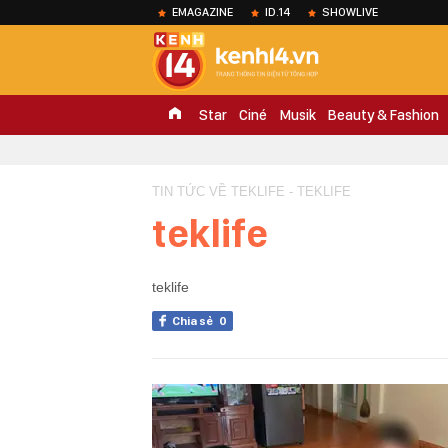
EMAGAZINE
ID.14
SHOWLIVE
Star
Ciné
Musik
Beauty & Fashion
TIN TỨC VỀ TEKLIFE - TEKLIFE
teklife
teklife
Chia sẻ
0