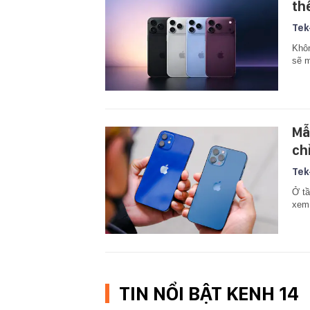
th
Tek
Khôn
sẽ m
Mẫ
ch
Tek
Ở tầ
xem 
TIN NỔI BẬT KENH 14