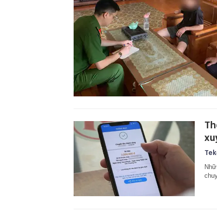
Th
xu
Tek
Nhữn
chuy