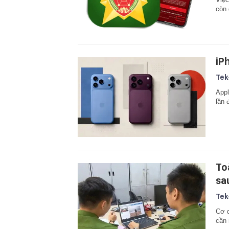
còn 
iP
Tek
Appl
lần 
To
sa
Tek
Cơ q
cần 