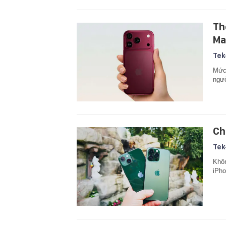
Th
Ma
Tek
Mức 
ngườ
Ch
Tek
Khôn
iPho