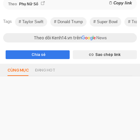
Copy link
Theo
Phụ Nữ Số
Tags
Taylor Swift
Donald Trump
Super Bowl
Trav
Theo dõi Kenh14.vn trên
Chia sẻ
Sao chép link
CÙNG MỤC
ĐANG HOT