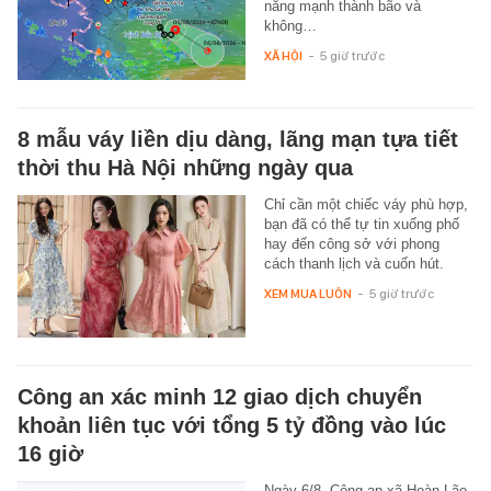
năng mạnh thành bão và
không…
XÃ HỘI
-
5 giờ trước
8 mẫu váy liền dịu dàng, lãng mạn tựa tiết
thời thu Hà Nội những ngày qua
Chỉ cần một chiếc váy phù hợp,
bạn đã có thể tự tin xuống phố
hay đến công sở với phong
cách thanh lịch và cuốn hút.
XEM MUA LUÔN
-
5 giờ trước
Công an xác minh 12 giao dịch chuyển
khoản liên tục với tổng 5 tỷ đồng vào lúc
16 giờ
Ngày 6/8, Công an xã Hoàn Lão,