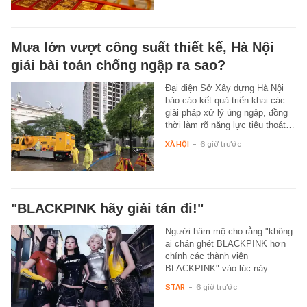
Mưa lớn vượt công suất thiết kế, Hà Nội
giải bài toán chống ngập ra sao?
Đại diện Sở Xây dựng Hà Nội
báo cáo kết quả triển khai các
giải pháp xử lý úng ngập, đồng
thời làm rõ năng lực tiêu thoát…
XÃ HỘI
-
6 giờ trước
"BLACKPINK hãy giải tán đi!"
Người hâm mộ cho rằng "không
ai chán ghét BLACKPINK hơn
chính các thành viên
BLACKPINK" vào lúc này.
STAR
-
6 giờ trước