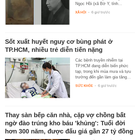
Ngọc Hồi (xã Bờ Y, tỉnh…
XÃ HỘI
-
6 giờ trước
Sốt xuất huyết nguy cơ bùng phát ở
TP.HCM, nhiều trẻ diễn tiến nặng
Các bệnh truyền nhiễm tại
TP.HCM đang diễn biến phức
tạp, trong khi mùa mưa và tựu
trường đến gần làm gia tăng…
SỨC KHỎE
-
6 giờ trước
Thay sàn bếp căn nhà, cặp vợ chồng bất
ngờ đào trúng kho báu 'khủng': Tuổi đời
hơn 300 năm, được đấu giá gần 27 tỷ đồng