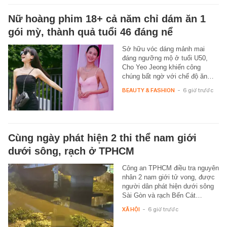
Nữ hoàng phim 18+ cả năm chỉ dám ăn 1
gói mỳ, thành quả tuổi 46 đáng nể
Sở hữu vóc dáng mảnh mai
đáng ngưỡng mộ ở tuổi U50,
Cho Yeo Jeong khiến công
chúng bất ngờ với chế độ ăn…
BEAUTY & FASHION
-
6 giờ trước
Cùng ngày phát hiện 2 thi thể nam giới
dưới sông, rạch ở TPHCM
Công an TPHCM điều tra nguyên
nhân 2 nam giới tử vong, được
người dân phát hiện dưới sông
Sài Gòn và rạch Bến Cát…
XÃ HỘI
-
6 giờ trước