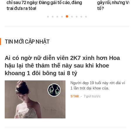
chỉ sau 72 ngày: Đàng gái tố cáo, đàng
gây rối, nhưng V
trai đưa ra tòa!
tố?
TIN MỚI CẬP NHẬT
Ai có ngờ nữ diễn viên 2K7 xinh hơn Hoa
hậu lại thê thảm thế này sau khi khoe
khoang 1 đôi bông tai 8 tỷ
Người đẹp 19 tuổi này rớt đài vì
1 lần trót dại khoe của.
STAR
-
7 giờ trước