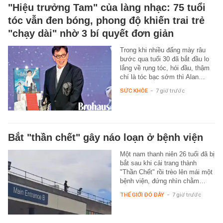
"Hiệu trưởng Tam" của làng nhạc: 75 tuổi
tóc vẫn đen bóng, phong độ khiến trai trẻ
"chạy dài" nhờ 3 bí quyết đơn giản
Trong khi nhiều đấng mày râu
bước qua tuổi 30 đã bắt đầu lo
lắng về rụng tóc, hói đầu, thậm
chí là tóc bạc sớm thì Alan…
SỨC KHỎE
-
7 giờ trước
Bắt "thần chết" gây náo loạn ở bệnh viện
Một nam thanh niên 26 tuổi đã bị
bắt sau khi cải trang thành
"Thần Chết" rồi trèo lên mái một
bệnh viện, đứng nhìn chằm…
THẾ GIỚI ĐÓ ĐÂY
-
7 giờ trước