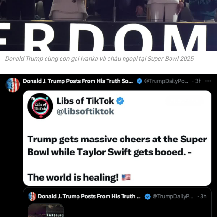
Donald Trump cùng con gái Ivanka và cháu ngoại tại Super Bowl 2025