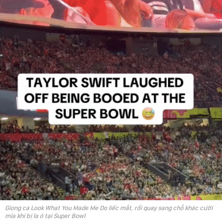
Giọng ca Look What You Made Me Do liếc mắt, rồi quay sang chỗ khác cười
mỉa khi bị la ó tại Super Bowl