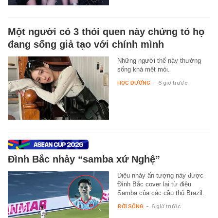
Một người có 3 thói quen này chứng tỏ họ
đang sống giả tạo với chính mình
Những người thế này thường
sống khá mệt mỏi.
HỌC ĐƯỜNG
-
6 giờ trước
Đình Bắc nhảy “samba xứ Nghệ”
Điệu nhảy ấn tượng này được
Đình Bắc cover lại từ điệu
Samba của các cầu thủ Brazil.
ĐỜI SỐNG
-
6 giờ trước