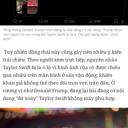
Tổng thống Donald Trump nhấn đăng lại bài đăng có nội dung "Trump được
mọi người hò reo trong khi Taylor Swift bị la ó. Thế giới đang được chữa
lành"
Tuy nhiên động thái này cũng gây nên nhiều ý kiến
trái chiều. Theo người xem trực tiếp, nguyên nhân
Taylor Swift bị la ó là vì hình ảnh của cô được chiếu
quá nhiều trên màn hình ở sân vận động, khiến
khán giả không thể theo dõi trọn vẹn trận đấu. Ở
cương vị như Donald Trump, đăng lại bài đăng có nội
dung "đá xoáy" Taylor Swift không mấy phù hợp.