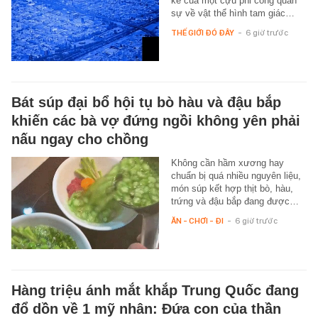
kể của một cựu phi công quân
sự về vật thể hình tam giác…
THẾ GIỚI ĐÓ ĐÂY
-
6 giờ trước
Bát súp đại bổ hội tụ bò hàu và đậu bắp
khiến các bà vợ đứng ngồi không yên phải
nấu ngay cho chồng
Không cần hầm xương hay
chuẩn bị quá nhiều nguyên liệu,
món súp kết hợp thịt bò, hàu,
trứng và đậu bắp đang được…
ĂN - CHƠI - ĐI
-
6 giờ trước
Hàng triệu ánh mắt khắp Trung Quốc đang
đổ dồn về 1 mỹ nhân: Đứa con của thần