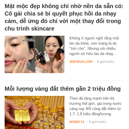
Mặt mộc đẹp không chỉ nhờ nền da sẵn có:
Cô gái chia sẻ bí quyết phục hồi da nhạy
cảm, dễ ửng đỏ chỉ với một thay đổi trong
chu trình skincare
Không ít người nghĩ rằng một
làn da khỏe, mịn màng là do
"trời cho". Nhưng với nhiều
người sở hữu làn da nhạy…
XEM MUA LUÔN
-
6 giờ trước
Mỗi lượng vàng đắt thêm gần 2 triệu đồng
Theo đà tăng mạnh trên thị
trường thế giới, giá trong nước
sáng nay 8/8 cũng đắt thêm từ
1,7- 1,8 triệu đồng/lượng.
MONEY.14
-
6 giờ trước