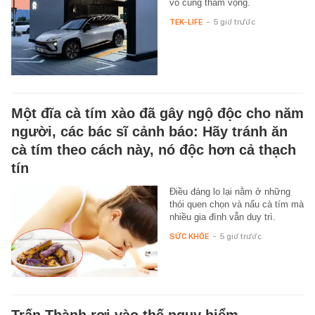
vô cùng tham vọng.
TEK-LIFE
-
5 giờ trước
Một đĩa cà tím xào đã gây ngộ độc cho năm
người, các bác sĩ cảnh báo: Hãy tránh ăn
cà tím theo cách này, nó độc hơn cả thạch
tín
Điều đáng lo lại nằm ở những
thói quen chọn và nấu cà tím mà
nhiều gia đình vẫn duy trì.
SỨC KHỎE
-
5 giờ trước
Trấn Thành rơi vào thế nguy hiểm