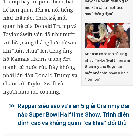
Trump bày tỏ quan điểm, bất
Beyoncé hoàn thành giấc
mơ kèn vàng, một siêu
kể liên quan đến ai, nổi tiếng
sao "thắng đậm"
như thế nào. Chưa kể, mối
quan hệ của Donald Trump và
Taylor Swift vốn đã như nước
với lửa, căng thẳng hơn từ sau
khi "Rắn chúa" lên tiếng ủng
Khoảnh khắc lịch sử làng
hộ Kamala Harris trong đợt
nhạc: Taylor Swift trao giải
tranh cử nước rút. Đây không
Grammy cho Beyoncé,
một nhân vật phản diện bị
phải lần đầu Donald Trump va
"réo tên"
chạm với Taylor Swift và
người hâm mộ cô nàng.
Rapper siêu sao vừa ăn 5 giải Grammy đại
náo Super Bowl Halftime Show: Trình diễn
đỉnh cao và không quên "cà khịa" đối thủ