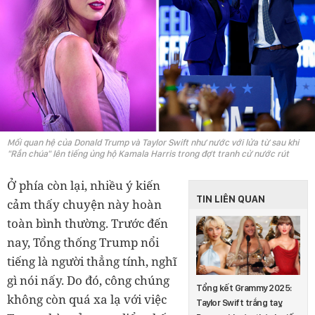
Mối quan hệ của Donald Trump và Taylor Swift như nước với lửa từ sau khi
"Rắn chúa" lên tiếng ủng hộ Kamala Harris trong đợt tranh cử nước rút
Ở phía còn lại, nhiều ý kiến
TIN LIÊN QUAN
cảm thấy chuyện này hoàn
toàn bình thường. Trước đến
nay, Tổng thống Trump nổi
tiếng là người thẳng tính, nghĩ
gì nói nấy. Do đó, công chúng
Tổng kết Grammy 2025:
không còn quá xa lạ với việc
Taylor Swift trắng tay,