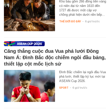
Kho báu gồm 266 đồng tiền vàng
có niên đại từ năm 1610 đến
1727 đã được một cặp vợ
chồng phát hiện dưới nền bếp…
THẾ GIỚI ĐÓ ĐÂY
-
6 giờ trước
Căng thẳng cuộc đua Vua phá lưới Đông
Nam Á: Đình Bắc độc chiếm ngôi đầu bảng,
thiết lập cột mốc lịch sử
Đình Bắc chiếm lại ngôi đầu Vua
phá lưới, thiết lập kỷ lục mới tại
ASEAN Cup 2026.
SPORT
-
6 giờ trước