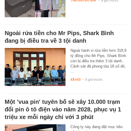
THẾ GIỚI ĐÓ ĐÂY
-
5 giờ trước
Ngoài rửa tiền cho Mr Pips, Shark Bình
đang bị điều tra về 3 tội danh
Ngoài hành vi rửa tiền hơn 318,9
tỷ đồng cho Mr Pips, Shark Bình
còn bị điều tra thêm 3 tội danh.
Cảnh sát đã phong tỏa 18 sổ đỏ,
…
XÃ HỘI
-
5 giờ trước
Một 'vua pin' tuyên bố sẽ xây 10.000 trạm
đổi pin ô tô điện vào năm 2028, phục vụ 1
triệu xe mỗi ngày chỉ với 3 phút
Công ty này đang đặt mục tiêu