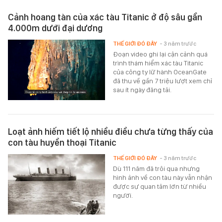
Cảnh hoang tàn của xác tàu Titanic ở độ sâu gần
4.000m dưới đại dương
THẾ GIỚI ĐÓ ĐÂY
- 3 năm trước
Đoạn video ghi lại cận cảnh quá
trình thám hiểm xác tàu Titanic
của công ty lữ hành OceanGate
đã thu về gần 7 triệu lượt xem chỉ
sau ít ngày đăng tải.
Loạt ảnh hiếm tiết lộ nhiều điều chưa từng thấy của
con tàu huyền thoại Titanic
THẾ GIỚI ĐÓ ĐÂY
- 3 năm trước
Dù 111 năm đã trôi qua nhưng
hình ảnh về con tàu này vẫn nhận
được sự quan tâm lớn từ nhiều
người.