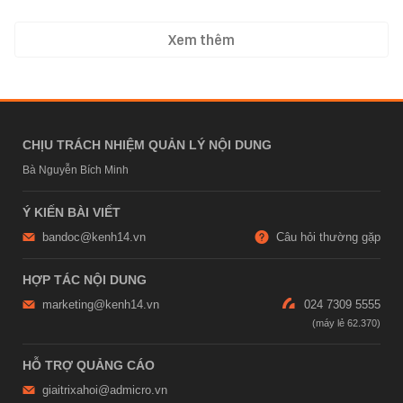
Xem thêm
CHỊU TRÁCH NHIỆM QUẢN LÝ NỘI DUNG
Bà Nguyễn Bích Minh
Ý KIẾN BÀI VIẾT
bandoc@kenh14.vn
Câu hỏi thường gặp
HỢP TÁC NỘI DUNG
marketing@kenh14.vn
024 7309 5555
HỖ TRỢ QUẢNG CÁO
giaitrixahoi@admicro.vn