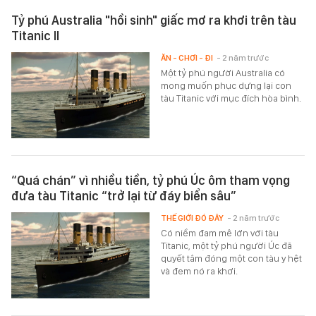
Tỷ phú Australia "hồi sinh" giấc mơ ra khơi trên tàu
Titanic II
ĂN - CHƠI - ĐI
- 2 năm trước
Một tỷ phú người Australia có
mong muốn phục dựng lại con
tàu Titanic với mục đích hòa bình.
“Quá chán” vì nhiều tiền, tỷ phú Úc ôm tham vọng
đưa tàu Titanic “trở lại từ đáy biển sâu”
THẾ GIỚI ĐÓ ĐÂY
- 2 năm trước
Có niềm đam mê lớn với tàu
Titanic, một tỷ phú người Úc đã
quyết tâm đóng một con tàu y hệt
và đem nó ra khơi.