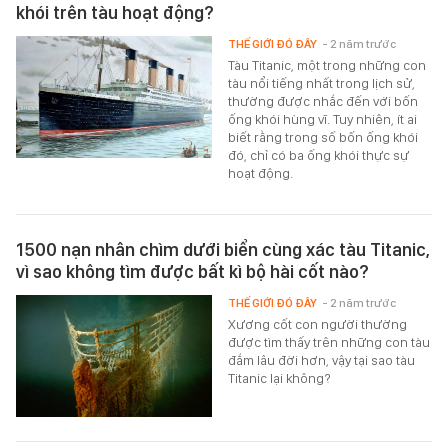
khói trên tàu hoạt động?
THẾ GIỚI ĐÓ ĐÂY
- 2 năm trước
Tàu Titanic, một trong những con
tàu nổi tiếng nhất trong lịch sử,
thường được nhắc đến với bốn
ống khói hùng vĩ. Tuy nhiên, ít ai
biết rằng trong số bốn ống khói
đó, chỉ có ba ống khói thực sự
hoạt động.
1500 nạn nhân chìm dưới biển cùng xác tàu Titanic,
vì sao không tìm được bất kì bộ hài cốt nào?
THẾ GIỚI ĐÓ ĐÂY
- 2 năm trước
Xương cốt con người thường
được tìm thấy trên những con tàu
đắm lâu đời hơn, vậy tại sao tàu
Titanic lại không?