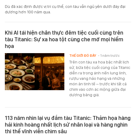
Dù đã xác định được vị trí cụ thể, con tàu vẫn ngủ yên dưới đáy đại
dương hơn 100 năm qua.
Khi AI tái hiện chân thực đêm tiệc cuối cùng trên
tàu Titanic: Sự xa hoa tột cùng che mờ mọi hiểm
họa
THẾ GIỚI ĐÓ ĐÂY
- 1 năm trước
Trên con tàu xa hoa bậc nhất lịch
sử, bữa tiệc cuối cùng của Titanic
diễn ra trong ánh nến lung linh,
rượu vang hảo hạng và những
món ăn tinh tế – trước khi tất cả
chìm vào cơn ác mộng giữa đại
dương băng giá.
113 năm nhìn lại vụ đắm tàu Titanic: Thảm họa hàng
hải kinh hoàng nhất lịch sử nhân loại và hàng nghìn
thi thể vĩnh viễn chìm sâu