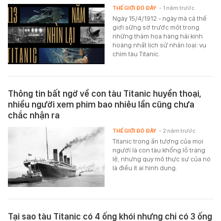
THẾ GIỚI ĐÓ ĐÂY
- 1 năm trước
Ngày 15/4/1912 - ngày mà cả thế
giới sững sờ trước một trong
những thảm họa hàng hải kinh
hoàng nhất lịch sử nhân loại: vụ
chìm tàu Titanic.
Thông tin bất ngờ về con tàu Titanic huyền thoại,
nhiều người xem phim bao nhiêu lần cũng chưa
chắc nhận ra
THẾ GIỚI ĐÓ ĐÂY
- 2 năm trước
Titanic trong ấn tượng của mọi
người là con tàu khổng lồ tráng
lệ, nhưng quy mô thực sự của nó
là điều ít ai hình dung.
Tại sao tàu Titanic có 4 ống khói nhưng chỉ có 3 ống