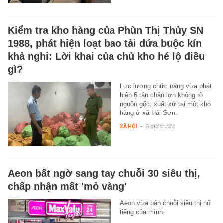
Kiểm tra kho hàng của Phùn Thị Thủy SN
1988, phát hiện loạt bao tải dứa buộc kín
khả nghi: Lời khai của chủ kho hé lộ điều
gì?
Lực lượng chức năng vừa phát
hiện 6 tấn chân lợn không rõ
nguồn gốc, xuất xứ tại một kho
hàng ở xã Hải Sơn.
XÃ HỘI
-
6 giờ trước
Aeon bất ngờ sang tay chuỗi 30 siêu thị,
chấp nhận mất 'mỏ vàng'
Aeon vừa bán chuỗi siêu thị nổi
tiếng của mình.