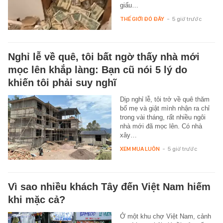
giấu…
THẾ GIỚI ĐÓ ĐÂY
-
5 giờ trước
Nghỉ lễ về quê, tôi bất ngờ thấy nhà mới
mọc lên khắp làng: Bạn cũ nói 5 lý do
khiến tôi phải suy nghĩ
Dịp nghỉ lễ, tôi trở về quê thăm
bố mẹ và giật mình nhận ra chỉ
trong vài tháng, rất nhiều ngôi
nhà mới đã mọc lên. Có nhà
xây…
XEM MUA LUÔN
-
5 giờ trước
Vì sao nhiều khách Tây đến Việt Nam hiếm
khi mặc cả?
Ở một khu chợ Việt Nam, cảnh