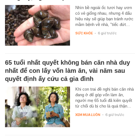
Nhìn bề ngoài ốc tươi hay ươn
có vẻ giống nhau, nhưng 4 dấu
hiệu này sẽ giúp bạn tránh rước
mầm bệnh về nhà, "tiếc đứt…
SỨC KHỎE
-
6 giờ trước
65 tuổi nhất quyết không bán căn nhà duy
nhất để con lấy vốn làm ăn, vài năm sau
quyết định ấy cứu cả gia đình
Khi con trai đề nghị bán căn nhà
đang ở để góp vốn làm ăn,
người mẹ 65 tuổi đã kiên quyết
từ chối dù bị cho là quá thận…
XEM MUA LUÔN
-
6 giờ trước