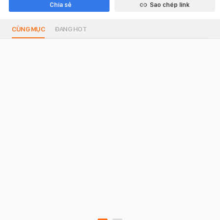
Chia sẻ
Sao chép link
CÙNG MỤC
ĐANG HOT