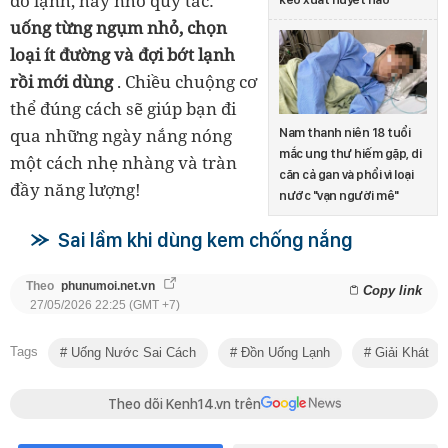
đồ lạnh, hãy nhớ quy tắc:
uống từng ngụm nhỏ, chọn
loại ít đường và đợi bớt lạnh
rồi mới dùng
. Chiều chuộng cơ
thể đúng cách sẽ giúp bạn đi
qua những ngày nắng nóng
Nam thanh niên 18 tuổi
mắc ung thư hiếm gặp, di
một cách nhẹ nhàng và tràn
căn cả gan và phổi vì loại
đầy năng lượng!
nước "vạn người mê"
Sai lầm khi dùng kem chống nắng
Theo
phunumoi.net.vn
Copy link
27/05/2026 22:25 (GMT +7)
Tags
Uống Nước Sai Cách
Đồn Uống Lạnh
Giải Khát
Theo dõi Kenh14.vn trên