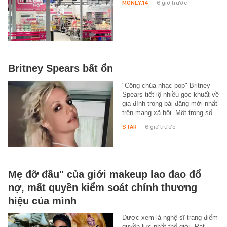
MONEY.14
-
6 giờ trước
Britney Spears bất ổn
"Công chúa nhạc pop" Britney
Spears tiết lộ nhiều góc khuất về
gia đình trong bài đăng mới nhất
trên mạng xã hội. Một trong số…
STAR
-
6 giờ trước
Mẹ đỡ đầu" của giới makeup lao đao đổ
nợ, mất quyền kiểm soát chính thương
hiệu của mình
Được xem là nghệ sĩ trang điểm
quyền lực nhất thế giới, Pat