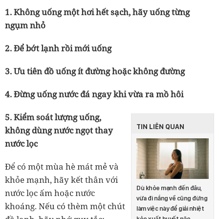
1. Không uống một hơi hết sạch, hãy uống từng
ngụm nhỏ
2. Để bớt lạnh rồi mới uống
3. Ưu tiên đồ uống ít đường hoặc không đường
4. Đừng uống nước đá ngay khi vừa ra mồ hôi
5. Kiểm soát lượng uống,
TIN LIÊN QUAN
không dùng nước ngọt thay
nước lọc
Để có một mùa hè mát mẻ và
khỏe mạnh, hãy kết thân với
Dù khỏe mạnh đến đâu,
nước lọc ấm hoặc nước
vừa đi nắng về cũng đừng
khoáng. Nếu có thèm một chút
làm việc này để giải nhiệt
kẻo xuất huyết não