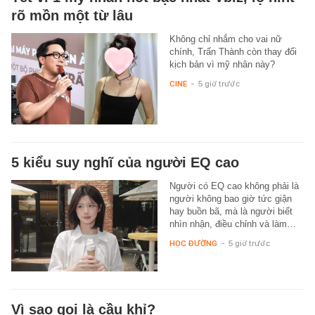
rõ mồn một từ lâu
Không chỉ nhắm cho vai nữ
chính, Trấn Thành còn thay đổi
kịch bản vì mỹ nhân này?
CINE
-
5 giờ trước
5 kiểu suy nghĩ của người EQ cao
Người có EQ cao không phải là
người không bao giờ tức giận
hay buồn bã, mà là người biết
nhìn nhận, điều chỉnh và làm…
HỌC ĐƯỜNG
-
5 giờ trước
Vì sao gọi là cầu khỉ?