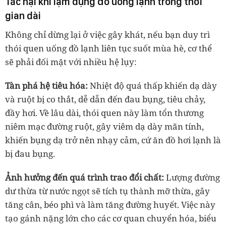
Tác hại khi lạm dụng đồ uống lạnh trong thời
gian dài
Không chỉ dừng lại ở việc gây khát, nếu bạn duy trì
thói quen uống đồ lạnh liên tục suốt mùa hè, cơ thể
sẽ phải đối mặt với nhiều hệ lụy:
Tàn phá hệ tiêu hóa:
Nhiệt độ quá thấp khiến dạ dày
và ruột bị co thắt, dễ dẫn đến đau bụng, tiêu chảy,
đầy hơi. Về lâu dài, thói quen này làm tổn thương
niêm mạc đường ruột, gây viêm dạ dày mãn tính,
khiến bụng dạ trở nên nhạy cảm, cứ ăn đồ hơi lạnh là
bị đau bụng.
Ảnh hưởng đến quá trình trao đổi chất:
Lượng đường
dư thừa từ nước ngọt sẽ tích tụ thành mỡ thừa, gây
tăng cân, béo phì và làm tăng đường huyết. Việc này
tạo gánh nặng lớn cho các cơ quan chuyển hóa, biểu