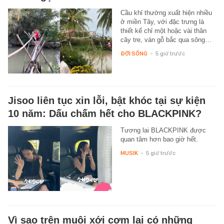
Cầu khỉ thường xuất hiện nhiều
ở miền Tây, với đặc trưng là
thiết kế chỉ một hoặc vài thân
cây tre, ván gỗ bắc qua sông…
ĐỜI SỐNG
-
5 giờ trước
Jisoo liên tục xin lỗi, bật khóc tại sự kiện
10 năm: Dấu chấm hết cho BLACKPINK?
Tương lai BLACKPINK được
quan tâm hơn bao giờ hết.
MUSIK
-
5 giờ trước
Vì sao trên muôi xới cơm lại có những