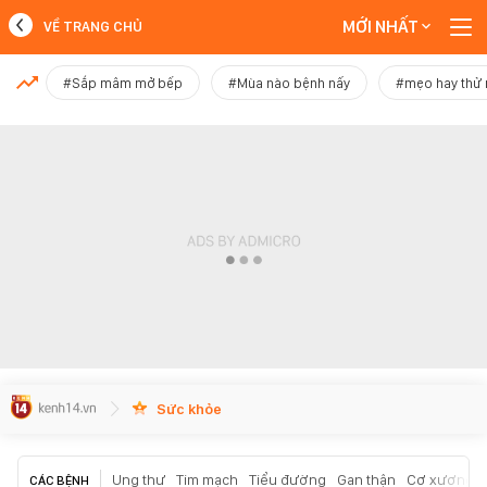
MỚI NHẤT
VỀ TRANG CHỦ
MỚI NHẤT
#Sắp mâm mở bếp
#Mùa nào bệnh nấy
#mẹo hay thử
Xem thêm
Sức khỏe
Ung thư
Tim mạch
Tiểu đường
Gan thận
Cơ xương k
CÁC BỆNH