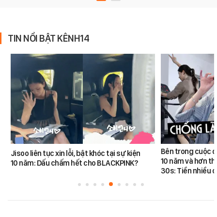
TIN NỔI BẬT KÊNH14
Bên trong cuộc đ
Jisoo liên tục xin lỗi, bật khóc tại sự kiện
10 năm và hơn th
10 năm: Dấu chấm hết cho BLACKPINK?
30s: Tiền nhiều c