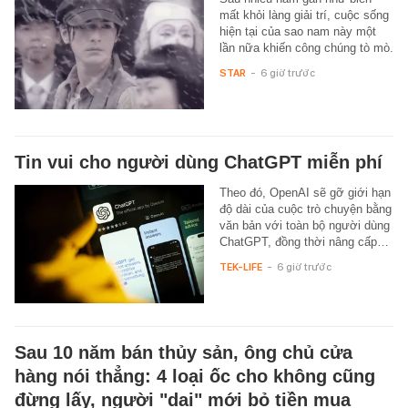
mất khỏi làng giải trí, cuộc sống
hiện tại của sao nam này một
lần nữa khiến công chúng tò mò.
STAR
-
6 giờ trước
Tin vui cho người dùng ChatGPT miễn phí
Theo đó, OpenAI sẽ gỡ giới hạn
độ dài của cuộc trò chuyện bằng
văn bản với toàn bộ người dùng
ChatGPT, đồng thời nâng cấp…
TEK-LIFE
-
6 giờ trước
Sau 10 năm bán thủy sản, ông chủ cửa
hàng nói thẳng: 4 loại ốc cho không cũng
đừng lấy, người "dại" mới bỏ tiền mua