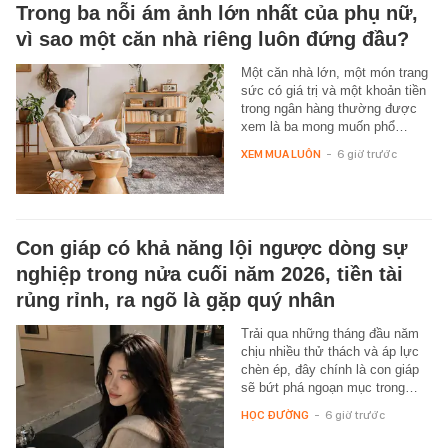
Trong ba nỗi ám ảnh lớn nhất của phụ nữ,
vì sao một căn nhà riêng luôn đứng đầu?
Một căn nhà lớn, một món trang
sức có giá trị và một khoản tiền
trong ngân hàng thường được
xem là ba mong muốn phổ…
XEM MUA LUÔN
-
6 giờ trước
Con giáp có khả năng lội ngược dòng sự
nghiệp trong nửa cuối năm 2026, tiền tài
rủng rỉnh, ra ngõ là gặp quý nhân
Trải qua những tháng đầu năm
chịu nhiều thử thách và áp lực
chèn ép, đây chính là con giáp
sẽ bứt phá ngoạn mục trong…
HỌC ĐƯỜNG
-
6 giờ trước