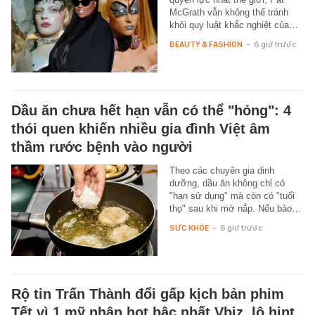
McGrath vẫn không thể tránh
khỏi quy luật khắc nghiệt của…
BEAUTY & FASHION
-
6 giờ trước
Dầu ăn chưa hết hạn vẫn có thể "hỏng": 4
thói quen khiến nhiều gia đình Việt âm
thầm rước bệnh vào người
Theo các chuyên gia dinh
dưỡng, dầu ăn không chỉ có
"hạn sử dụng" mà còn có "tuổi
thọ" sau khi mở nắp. Nếu bảo…
SỨC KHỎE
-
6 giờ trước
Rộ tin Trấn Thành đổi gấp kịch bản phim
Tết vì 1 mỹ nhân hot bậc nhất Vbiz, lộ hint