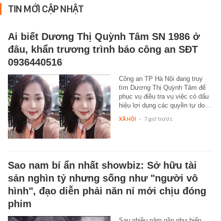
TIN MỚI CẬP NHẬT
Ai biết Dương Thị Quỳnh Tâm SN 1986 ở
đâu, khẩn trương trình báo công an SĐT
0936440516
Công an TP Hà Nội đang truy
tìm Dương Thị Quỳnh Tâm để
phục vụ điều tra vụ việc có dấu
hiệu lợi dụng các quyền tự do…
XÃ HỘI
-
7 giờ trước
Sao nam bí ẩn nhất showbiz: Sở hữu tài
sản nghìn tỷ nhưng sống như "người vô
hình", đạo diễn phải năn nỉ mới chịu đóng
phim
Sau nhiều năm gần như biến