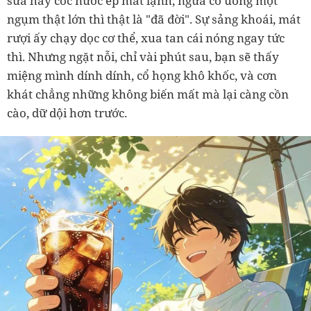
sữa hay cốc nước ép mát lạnh, ngửa cổ uống một
ngụm thật lớn thì thật là "đã đời". Sự sảng khoái, mát
rượi ấy chạy dọc cơ thể, xua tan cái nóng ngay tức
thì. Nhưng ngặt nỗi, chỉ vài phút sau, bạn sẽ thấy
miệng mình dính dính, cổ họng khô khốc, và cơn
khát chẳng những không biến mất mà lại càng cồn
cào, dữ dội hơn trước.