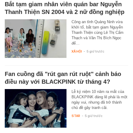
Bắt tạm giam nhân viên quán bar Nguyễn
Thanh Thiện SN 2004 và 2 nữ đồng nghiệp
Công an tỉnh Quảng Ninh vừa
khởi tố, bắt tạm giam Nguyễn
Thanh Thiện cùng Lê Thị Cẩm
Thạch và Văn Thị Bích Ngọc
để…
XÃ HỘI
-
5 giờ trước
Fan cuồng đã "rút gan rút ruột" cảnh báo
điều này với BLACKPINK từ tháng 4?
Lễ kỷ niệm 10 năm ra mắt của
BLACKPINK đáng lẽ phải là một
ngày vui, nhưng đã trở thành
chủ đề gây tranh cãi.
STAR
-
5 giờ trước