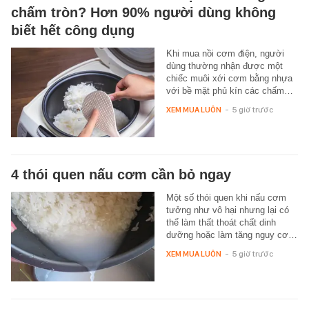
chấm tròn? Hơn 90% người dùng không
biết hết công dụng
Khi mua nồi cơm điện, người
dùng thường nhận được một
chiếc muôi xới cơm bằng nhựa
với bề mặt phủ kín các chấm…
XEM MUA LUÔN
-
5 giờ trước
4 thói quen nấu cơm cần bỏ ngay
Một số thói quen khi nấu cơm
tưởng như vô hại nhưng lại có
thể làm thất thoát chất dinh
dưỡng hoặc làm tăng nguy cơ…
XEM MUA LUÔN
-
5 giờ trước