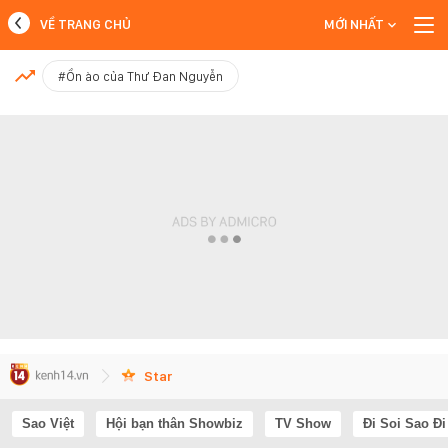
VỀ TRANG CHỦ
MỚI NHẤT
MỚI NHẤT
#Ồn ào của Thư Đan Nguyễn
Xem thêm
Star
Sao Việt
Hội bạn thân Showbiz
TV Show
Đi Soi Sao Đi