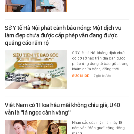
Sở Y tế Hà Nội phát cảnh báo nóng: Một dịch vụ
làm đẹp chưa được cấp phép vẫn đang được
quảng cáo rầm rộ
Sở Y tế Hà Nội khẳng định chưa
có cơ sở nào trên địa bàn được
phép ứng dụng tế bào gốc trong
khám chữa bệnh, đồng thời…
SỨC KHỎE
-
7 giờ trước
Việt Nam có 1 Hoa hậu mãi không chịu già, U40
vẫn là "lá ngọc cành vàng"
Nhan sắc của mỹ nhân này 18
năm vẫn "đốn gục" cộng đồng
mạng.