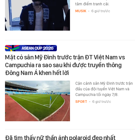
tâm điểm tranh cãi.
MUSIK
-
6 giờ trước
Mặt cỏ sân Mỹ Đình trước trận ĐT Việt Nam vs
Campuchia ra sao sau khi được truyền thông
Đông Nam Á khen hết lời
Cận cảnh sân Mỹ Đình trước trận
đấu của đội tuyển Việt Nam và
Campuchia tối ngày 7/8.
SPORT
-
6 giờ trước
Đã tìm thấy nữ thần ảnh polaroid đẹp nhất