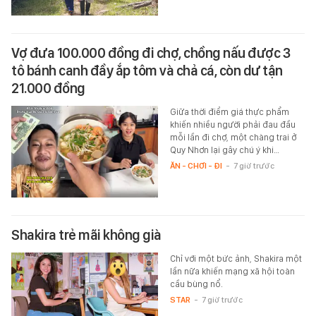
Vợ đưa 100.000 đồng đi chợ, chồng nấu được 3
tô bánh canh đầy ắp tôm và chả cá, còn dư tận
21.000 đồng
Giữa thời điểm giá thực phẩm
khiến nhiều người phải đau đầu
mỗi lần đi chợ, một chàng trai ở
Quy Nhơn lại gây chú ý khi…
ĂN - CHƠI - ĐI
-
7 giờ trước
Shakira trẻ mãi không già
Chỉ với một bức ảnh, Shakira một
lần nữa khiến mạng xã hội toàn
cầu bùng nổ.
STAR
-
7 giờ trước