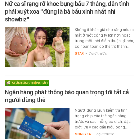
Nữ ca sĩ rạng rỡ khoe bụng bầu 7 tháng, dân tình
phải xuýt xoa "đúng là bà bầu xinh nhất nhì
showbiz"
Không ít khán giả cho rằng nếu ra
mắt ở một công ty lớn hơn hoặc
trong một thời điểm thuận lợi hơn,
cô hoàn toàn có thể trở thành…
STAR
-
7 giờ trước
Ngân hàng phát thông báo quan trọng tới tất cả
người dùng thẻ
Người dùng lưu ý kiểm tra tình
trạng chip của thẻ ngân hàng
trước và sau mỗi giao dịch, đặc
biệt lưu ý các dấu hiệu bong…
MONEY.14
-
7 giờ trước