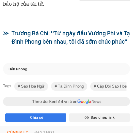
bảo hộ của tài tử.
Trương Bá Chi: ''Từ ngày đầu Vương Phi và Tạ
Đình Phong bên nhau, tôi đã sớm chúc phúc"
Tiền Phong
Tags
Sao Hoa Ngữ
Tạ Đình Phong
Cặp Đôi Sao Hoa N
Theo dõi Kenh14.vn trên
Chia sẻ
Sao chép link
CÙNG MỤC
ĐANG HOT