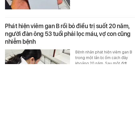
Phát hiện viêm gan B rồi bỏ điều trị suốt 20 năm,
người đàn ông 53 tuổi phải lọc máu, vợ con cũng
nhiễm bệnh
Bệnh nhân phát hiện viêm gan B
trong một lần bị ốm cách đây
khoảng 20 năm. Sau một đợt
uống thuốc kháng vi rút, thấy cơ…
SỨC KHỎE
-
6 giờ trước
Một trường đại học chính thức ra mắt ngành cử
nhân đào tạo KOL: Sáng tạo nội dung đã là nghề
chính thống
Sinh viên sẽ được học các kỹ
năng từ sản xuất video và phân