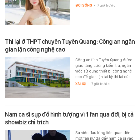
ĐỜI SỐNG
-
7 giờ trước
Thi lại ở THPT chuyên Tuyên Quang: Công an ngăn
gian lận công nghệ cao
Công an tỉnh Tuyên Quang được
giao tăng cường kiểm tra, ngăn
việc sử dụng thiết bị công nghệ
cao để gian lận tại kỳ thi lại của…
XÃ HỘI
-
7 giờ trước
Nam ca sĩ sụp đổ hình tượng vì 1 fan qua đời, bị cả
showbiz chỉ trích
Sự việc đau lòng liên quan đến
một fan nữ đã đẩy nam ca sĩ vào