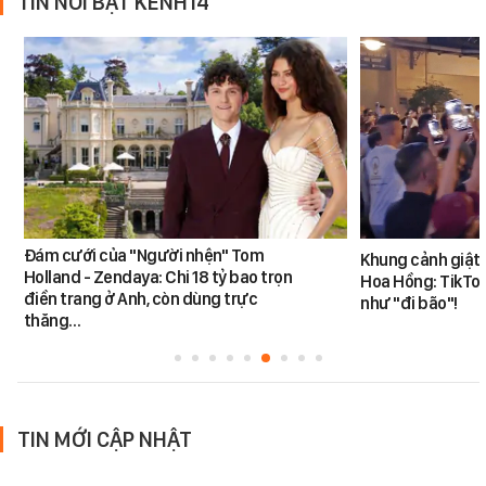
TIN NỔI BẬT KÊNH14
Đám cưới của "Người nhện" Tom
Khung cảnh giật
Holland - Zendaya: Chi 18 tỷ bao trọn
Hoa Hồng: TikTok
điền trang ở Anh, còn dùng trực
như "đi bão"!
thăng…
TIN MỚI CẬP NHẬT