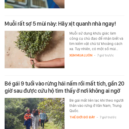
Muỗi rất sợ 5 mùi này: Hãy xịt quanh nhà ngay!
Muỗi sử dụng khứu giác làm
công cụ chủ đạo để nhận biết và
tìm kiếm vật chủ từ khoảng cách
xa. Tuy nhiên, có một số mùi…
XEM MUA LUÔN
-
7 giờ trước
Bé gái 9 tuổi vào rừng hái nấm rồi mất tích, gần 20
giờ sau được cứu hộ tìm thấy ở nơi không ai ngờ
Bé gái mất liên lạc khi theo người
thân vào rừng ở Vân Nam, Trung
Quốc.
THẾ GIỚI ĐÓ ĐÂY
-
7 giờ trước