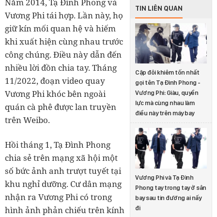
Năm 2014, Tạ Đình Phong và
TIN LIÊN QUAN
Vương Phi tái hợp. Lần này, họ
giữ kín mối quan hệ và hiếm
khi xuất hiện cùng nhau trước
công chúng. Điều này dẫn đến
nhiều lời đồn chia tay. Tháng
Cặp đôi khiêm tốn nhất
11/2022, đoạn video quay
gọi tên Tạ Đình Phong -
Vương Phi khóc bên ngoài
Vương Phi: Giàu, quyền
lực mà cùng nhau làm
quán cà phê được lan truyền
điều này trên máy bay
trên Weibo.
Hồi tháng 1, Tạ Đình Phong
chia sẻ trên mạng xã hội một
số bức ảnh anh trượt tuyết tại
Vương Phi và Tạ Đình
khu nghỉ dưỡng. Cư dân mạng
Phong tay trong tay ở sân
nhận ra Vương Phi có trong
bay sau tin đường ai nấy
đi
hình ảnh phản chiếu trên kính