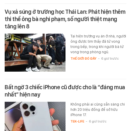
Vụ xả súng ở trường học Thái Lan: Phát hiện thêm
thi thể ông bà nghi phạm, số người thiệt mạng
tăng lên 8
Tại hiện trường vụ án ở nhà, người
ông được tìm thấy đã tử vong
trong bếp, trong khi người bà tử
vong trong phòng ngủ.
THẾ GIỚI ĐÓ ĐÂY
-
6 giờ trước
Bất ngờ 3 chiếc iPhone cũ được cho là “đáng mua
nhất” hiện nay
Không phải ai cũng sẵn sàng chi
hơn 20 triệu đồng để sở hữu
iPhone 17.
TEK-LIFE
-
6 giờ trước