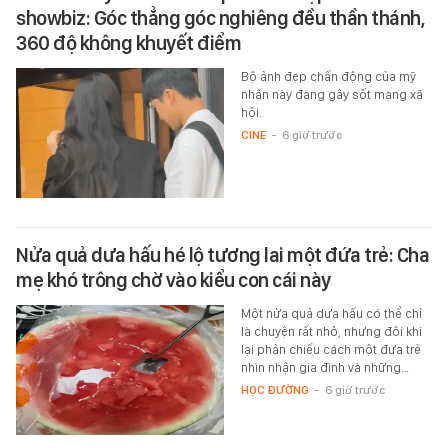
showbiz: Góc thẳng góc nghiêng đều thần thánh,
360 độ không khuyết điểm
Bộ ảnh đẹp chấn động của mỹ
nhân này đang gây sốt mạng xã
hội.
CINE
-
6 giờ trước
Nửa quả dưa hấu hé lộ tương lai một đứa trẻ: Cha
mẹ khó trông chờ vào kiểu con cái này
Một nửa quả dưa hấu có thể chỉ
là chuyện rất nhỏ, nhưng đôi khi
lại phản chiếu cách một đứa trẻ
nhìn nhận gia đình và những…
HỌC ĐƯỜNG
-
6 giờ trước