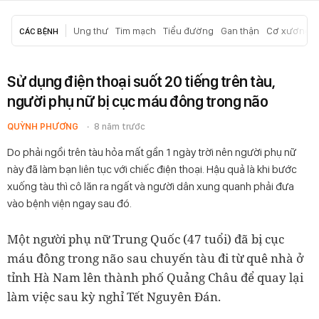
Ung thư
Tim mạch
Tiểu đường
Gan thận
Cơ xương k
CÁC BỆNH
Sử dụng điện thoại suốt 20 tiếng trên tàu,
người phụ nữ bị cục máu đông trong não
QUỲNH PHƯƠNG
8 năm trước
Do phải ngồi trên tàu hỏa mất gần 1 ngày trời nên người phụ nữ
này đã làm bạn liên tục với chiếc điện thoại. Hậu quả là khi bước
xuống tàu thì cô lăn ra ngất và người dân xung quanh phải đưa
vào bệnh viện ngay sau đó.
Một người phụ nữ Trung Quốc (47 tuổi) đã bị cục
máu đông trong não sau chuyến tàu đi từ quê nhà ở
tỉnh Hà Nam lên thành phố Quảng Châu để quay lại
làm việc sau kỳ nghỉ Tết Nguyên Đán.