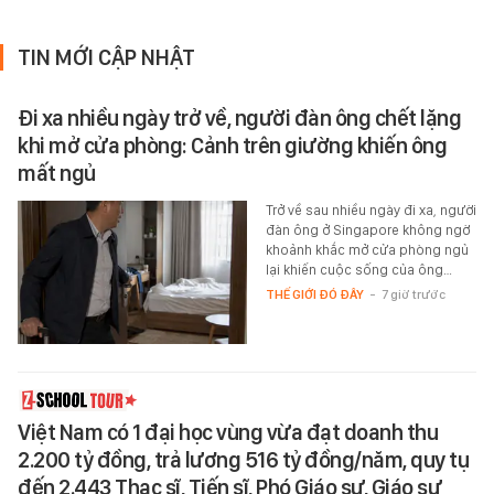
TIN MỚI CẬP NHẬT
Đi xa nhiều ngày trở về, người đàn ông chết lặng
khi mở cửa phòng: Cảnh trên giường khiến ông
mất ngủ
Trở về sau nhiều ngày đi xa, người
đàn ông ở Singapore không ngờ
khoảnh khắc mở cửa phòng ngủ
lại khiến cuộc sống của ông…
THẾ GIỚI ĐÓ ĐÂY
-
7 giờ trước
Việt Nam có 1 đại học vùng vừa đạt doanh thu
2.200 tỷ đồng, trả lương 516 tỷ đồng/năm, quy tụ
đến 2.443 Thạc sĩ, Tiến sĩ, Phó Giáo sư, Giáo sư