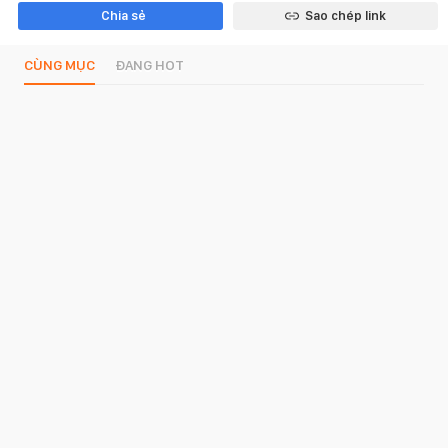
Chia sẻ
Sao chép link
CÙNG MỤC
ĐANG HOT