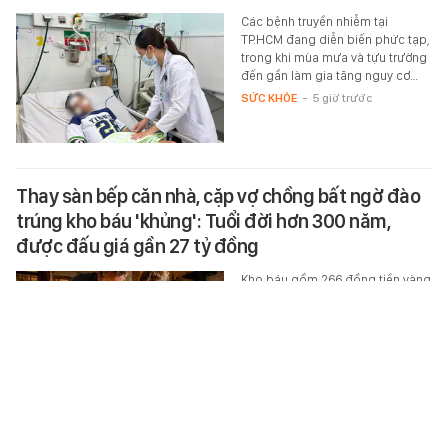
Các bệnh truyền nhiễm tại
TP.HCM đang diễn biến phức tạp,
trong khi mùa mưa và tựu trường
đến gần làm gia tăng nguy cơ…
SỨC KHỎE
-
5 giờ trước
Thay sàn bếp căn nhà, cặp vợ chồng bất ngờ đào
trúng kho báu 'khủng': Tuổi đời hơn 300 năm,
được đấu giá gần 27 tỷ đồng
Kho báu gồm 266 đồng tiền vàng
có niên đại từ năm 1610 đến 1727
đã được một cặp vợ chồng phát
hiện dưới nền bếp của ngôi nhà…
THẾ GIỚI ĐÓ ĐÂY
-
5 giờ trước