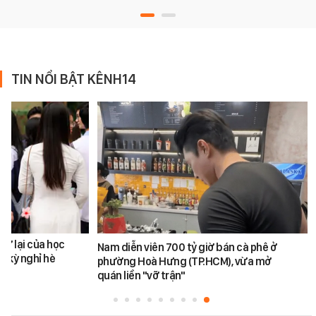
TIN NỔI BẬT KÊNH14
rở lại của học
Nam diễn viên 700 tỷ giờ bán cà phê ở
u kỳ nghỉ hè
phường Hoà Hưng (TP.HCM), vừa mở
quán liền "vỡ trận"