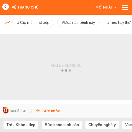
VỀ TRANG CHỦ
MỚI NHẤT
MỚI NHẤT
#Sắp mâm mở bếp
#Mùa nào bệnh nấy
#mẹo hay thử
Xem thêm
Sức khỏe
Trẻ - Khỏe - đẹp
Sức khỏe sinh sản
Chuyện nghề y
Vac