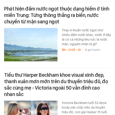
Phát hiện đầm nước ngọt thuộc dạng hiếm ở tỉnh
miền Trung: Từng thông thẳng ra biển, nước
chuyển từ mặn sang ngọt
Thay vì thuần nước ngọt như
nhiều đầm nước khác, nước ở đây
là có cả những khu vực là nước
mặn, nguyên nhân là gì?
ĂN - CHƠI - ĐI
-
6 giờ trước
Tiểu thư Harper Beckham khoe visual xinh đẹp,
thanh xuân mơn mởn trên du thuyền triệu đô, đọ
sắc cùng mẹ - Victoria ngoài 50 vẫn đỉnh cao
nhan sắc
Victoria Beckham tuổi 52 khoe
body săn chắc trên du thuyền
triệu đô, con gái Harper 15 tuổi