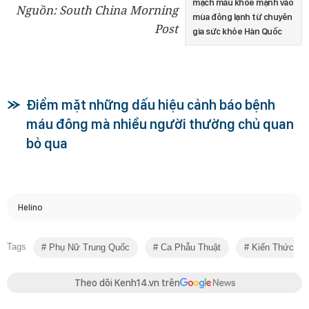
mạch máu khỏe mạnh vào
Nguồn: South China Morning
mùa đông lạnh từ chuyên
Post
gia sức khỏe Hàn Quốc
Điểm mặt những dấu hiệu cảnh báo bệnh
máu đông mà nhiều người thường chủ quan
bỏ qua
Helino
Tags
Phụ Nữ Trung Quốc
Ca Phẫu Thuật
Kiến Thức Sứ
Theo dõi Kenh14.vn trên