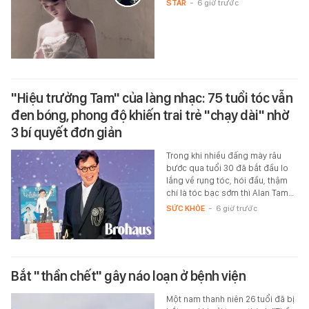
STAR
-
6 giờ trước
"Hiệu trưởng Tam" của làng nhạc: 75 tuổi tóc vẫn
đen bóng, phong độ khiến trai trẻ "chạy dài" nhờ
3 bí quyết đơn giản
Trong khi nhiều đấng mày râu
bước qua tuổi 30 đã bắt đầu lo
lắng về rụng tóc, hói đầu, thậm
chí là tóc bạc sớm thì Alan Tam…
SỨC KHỎE
-
6 giờ trước
Bắt "thần chết" gây náo loạn ở bệnh viện
Một nam thanh niên 26 tuổi đã bị