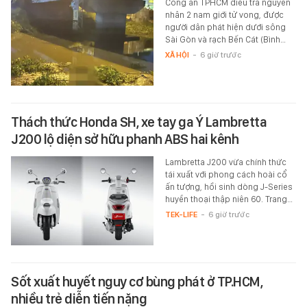
Công an TPHCM điều tra nguyên
nhân 2 nam giới tử vong, được
người dân phát hiện dưới sông
Sài Gòn và rạch Bến Cát (Bình…
XÃ HỘI
-
6 giờ trước
Thách thức Honda SH, xe tay ga Ý Lambretta
J200 lộ diện sở hữu phanh ABS hai kênh
Lambretta J200 vừa chính thức
tái xuất với phong cách hoài cổ
ấn tượng, hồi sinh dòng J-Series
huyền thoại thập niên 60. Trang…
TEK-LIFE
-
6 giờ trước
Sốt xuất huyết nguy cơ bùng phát ở TP.HCM,
nhiều trẻ diễn tiến nặng