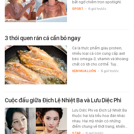
bất ngờ chiếm trọn spotlight.
SPORT
-
6 giờ trước
3 thói quen rán cá cần bỏ ngay
Cá là thực phẩm giàu protein,
nhiều loại cá còn cung cấp axit
béo omega-3, vitamin và khoáng
chất có lợi cho cơ thể. Tuy…
XEM MUA LUÔN
-
6 giờ trước
Cuộc đấu giữa Địch Lệ Nhiệt Ba và Lưu Diệc Phi
Lưu Diệc Phi và Địch Lệ Nhiệt Ba
thuộc hai lứa tiểu hoa đán khác
nhau. Hai mỹ nhân có những
điểm chung về thời trang, khiến…
STAR
-
6 giờ trước