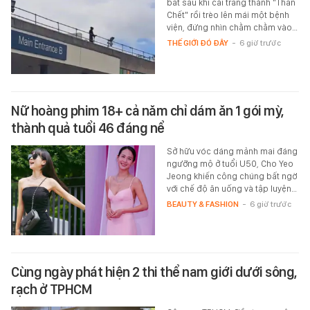
bắt sau khi cải trang thành "Thần
Chết" rồi trèo lên mái một bệnh
viện, đứng nhìn chằm chằm vào…
THẾ GIỚI ĐÓ ĐÂY
-
6 giờ trước
Nữ hoàng phim 18+ cả năm chỉ dám ăn 1 gói mỳ,
thành quả tuổi 46 đáng nể
Sở hữu vóc dáng mảnh mai đáng
ngưỡng mộ ở tuổi U50, Cho Yeo
Jeong khiến công chúng bất ngờ
với chế độ ăn uống và tập luyện…
BEAUTY & FASHION
-
6 giờ trước
Cùng ngày phát hiện 2 thi thể nam giới dưới sông,
rạch ở TPHCM