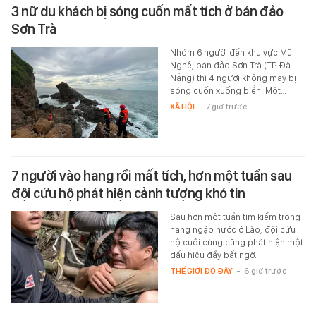
3 nữ du khách bị sóng cuốn mất tích ở bán đảo
Sơn Trà
Nhóm 6 người đến khu vực Mũi
Nghê, bán đảo Sơn Trà (TP Đà
Nẵng) thì 4 người không may bị
sóng cuốn xuống biển. Một…
XÃ HỘI
-
7 giờ trước
7 người vào hang rồi mất tích, hơn một tuần sau
đội cứu hộ phát hiện cảnh tượng khó tin
Sau hơn một tuần tìm kiếm trong
hang ngập nước ở Lào, đội cứu
hộ cuối cùng cũng phát hiện một
dấu hiệu đầy bất ngờ.
THẾ GIỚI ĐÓ ĐÂY
-
6 giờ trước