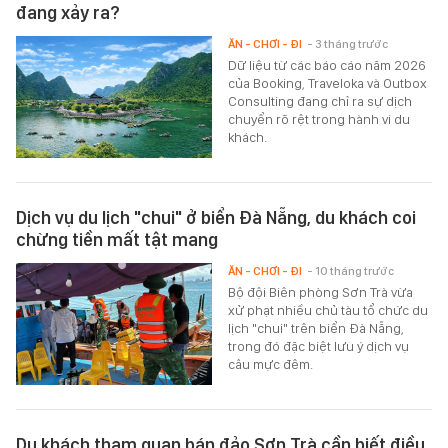
đang xảy ra?
ĂN - CHƠI - ĐI
- 3 tháng trước
Dữ liệu từ các báo cáo năm 2026
của Booking, Traveloka và Outbox
Consulting đang chỉ ra sự dịch
chuyển rõ rệt trong hành vi du
khách.
Dịch vụ du lịch "chui" ở biển Đà Nẵng, du khách coi
chừng tiền mất tật mang
ĂN - CHƠI - ĐI
- 10 tháng trước
Bộ đội Biên phòng Sơn Trà vừa
xử phạt nhiều chủ tàu tổ chức du
lịch "chui" trên biển Đà Nẵng,
trong đó đặc biệt lưu ý dịch vụ
câu mực đêm.
Du khách tham quan bán đảo Sơn Trà cần biết điều