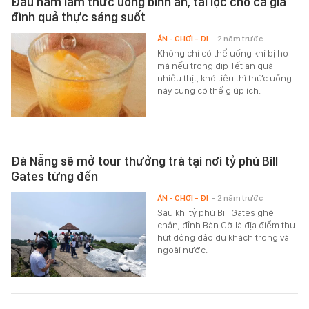
Đầu năm làm thức uống bình an, tài lộc cho cả gia
đình quả thực sáng suốt
ĂN - CHƠI - ĐI
- 2 năm trước
Không chỉ có thể uống khi bị ho
mà nếu trong dịp Tết ăn quá
nhiều thịt, khó tiêu thì thức uống
này cũng có thể giúp ích.
Đà Nẵng sẽ mở tour thưởng trà tại nơi tỷ phú Bill
Gates từng đến
ĂN - CHƠI - ĐI
- 2 năm trước
Sau khi tỷ phú Bill Gates ghé
chân, đỉnh Bàn Cờ là địa điểm thu
hút đông đảo du khách trong và
ngoài nước.