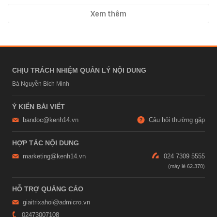
Xem thêm
CHỊU TRÁCH NHIỆM QUẢN LÝ NỘI DUNG
Bà Nguyễn Bích Minh
Ý KIẾN BÀI VIẾT
bandoc@kenh14.vn
Câu hỏi thường gặp
HỢP TÁC NỘI DUNG
marketing@kenh14.vn
024 7309 5555
HỖ TRỢ QUẢNG CÁO
giaitrixahoi@admicro.vn
02473007108