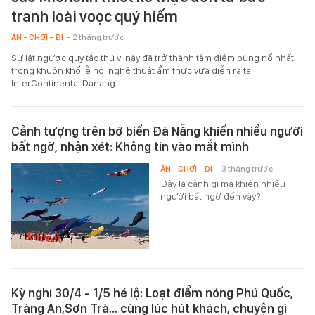
tranh loài voọc quý hiếm
ĂN - CHƠI - ĐI
- 2 tháng trước
Sự lật ngược quy tắc thú vị này đã trở thành tâm điểm bùng nổ nhất
trong khuôn khổ lễ hội nghệ thuật ẩm thực vừa diễn ra tại
InterContinental Danang.
Cảnh tượng trên bờ biển Đà Nẵng khiến nhiều người
bất ngờ, nhận xét: Không tin vào mắt mình
ĂN - CHƠI - ĐI
- 3 tháng trước
Đây là cảnh gì mà khiến nhiều
người bất ngờ đến vậy?
Kỳ nghỉ 30/4 - 1/5 hé lộ: Loạt điểm nóng Phú Quốc,
Tràng An,Sơn Trà… cùng lúc hút khách, chuyện gì