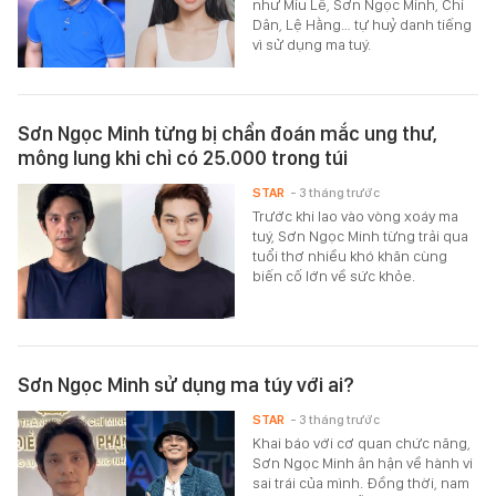
như Miu Lê, Sơn Ngọc Minh, Chi
Dân, Lệ Hằng… tự huỷ danh tiếng
vì sử dụng ma tuý.
Sơn Ngọc Minh từng bị chẩn đoán mắc ung thư,
mông lung khi chỉ có 25.000 trong túi
STAR
- 3 tháng trước
Trước khi lao vào vòng xoáy ma
tuý, Sơn Ngọc Minh từng trải qua
tuổi thơ nhiều khó khăn cùng
biến cố lớn về sức khỏe.
Sơn Ngọc Minh sử dụng ma túy với ai?
STAR
- 3 tháng trước
Khai báo với cơ quan chức năng,
Sơn Ngọc Minh ân hận về hành vi
sai trái của mình. Đồng thời, nam