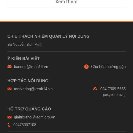
Xem thêm
CHỊU TRÁCH NHIỆM QUẢN LÝ NỘI DUNG
Bà Nguyễn Bích Minh
Ý KIẾN BÀI VIẾT
bandoc@kenh14.vn
Câu hỏi thường gặp
HỢP TÁC NỘI DUNG
marketing@kenh14.vn
024 7309 5555
HỖ TRỢ QUẢNG CÁO
giaitrixahoi@admicro.vn
02473007108