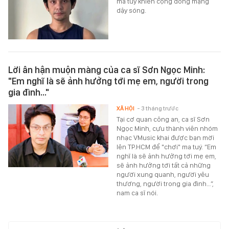
ma túy khiến cộng đồng mạng
dậy sóng.
Lời ân hận muộn màng của ca sĩ Sơn Ngọc Minh:
"Em nghĩ là sẽ ảnh hưởng tới mẹ em, người trong
gia đình..."
XÃ HỘI
- 3 tháng trước
Tại cơ quan công an, ca sĩ Sơn
Ngọc Minh, cựu thành viên nhóm
nhạc VMusic khai được bạn mời
lên TP.HCM để "chơi" ma tuý. “Em
nghĩ là sẽ ảnh hưởng tới mẹ em,
sẽ ảnh hưởng tới tất cả những
người xung quanh, người yêu
thương, người trong gia đình…”,
nam ca sĩ nói.