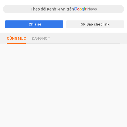
Theo dõi Kenh14.vn trên
Chia sẻ
Sao chép link
CÙNG MỤC
ĐANG HOT