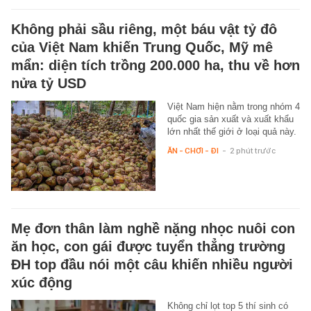
Không phải sầu riêng, một báu vật tỷ đô
của Việt Nam khiến Trung Quốc, Mỹ mê
mẩn: diện tích trồng 200.000 ha, thu về hơn
nửa tỷ USD
Việt Nam hiện nằm trong nhóm 4
quốc gia sản xuất và xuất khẩu
lớn nhất thế giới ở loại quả này.
ĂN - CHƠI - ĐI
-
2 phút trước
Mẹ đơn thân làm nghề nặng nhọc nuôi con
ăn học, con gái được tuyển thẳng trường
ĐH top đầu nói một câu khiến nhiều người
xúc động
Không chỉ lọt top 5 thí sinh có