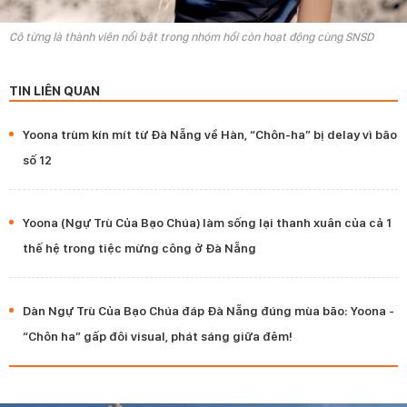
Cô từng là thành viên nổi bật trong nhóm hồi còn hoạt động cùng SNSD
TIN LIÊN QUAN
Yoona trùm kín mít từ Đà Nẵng về Hàn, “Chôn-ha” bị delay vì bão
số 12
Yoona (Ngự Trù Của Bạo Chúa) làm sống lại thanh xuân của cả 1
thế hệ trong tiệc mừng công ở Đà Nẵng
Dàn Ngự Trù Của Bạo Chúa đáp Đà Nẵng đúng mùa bão: Yoona -
“Chôn ha” gấp đôi visual, phát sáng giữa đêm!