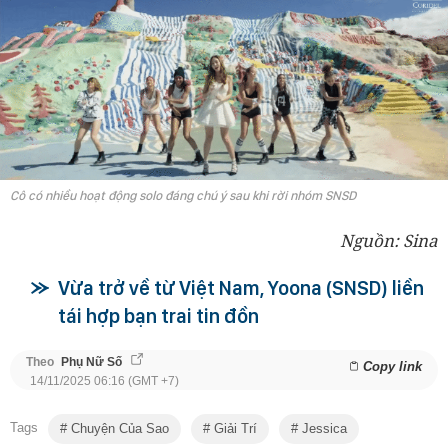
Cô có nhiều hoạt động solo đáng chú ý sau khi rời nhóm SNSD
Nguồn: Sina
Vừa trở về từ Việt Nam, Yoona (SNSD) liền
tái hợp bạn trai tin đồn
Theo
Phụ Nữ Số
Copy link
14/11/2025 06:16 (GMT +7)
Tags
Chuyện Của Sao
Giải Trí
Jessica