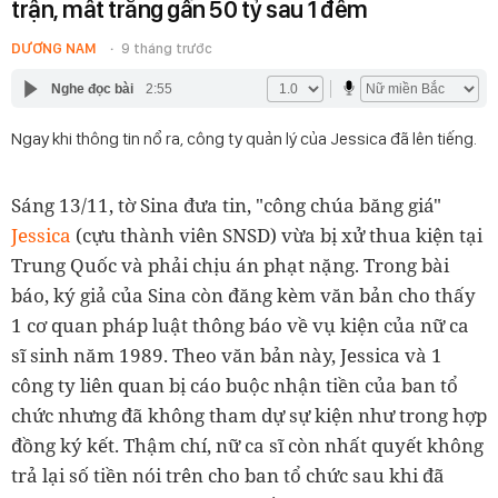
trận, mất trắng gần 50 tỷ sau 1 đêm
DƯƠNG NAM
9 tháng trước
Nghe đọc bài
2:55
Ngay khi thông tin nổ ra, công ty quản lý của Jessica đã lên tiếng.
Sáng 13/11, tờ Sina đưa tin, "công chúa băng giá"
Jessica
(cựu thành viên SNSD) vừa bị xử thua kiện tại
Trung Quốc và phải chịu án phạt nặng. Trong bài
báo, ký giả của Sina còn đăng kèm văn bản cho thấy
1 cơ quan pháp luật thông báo về vụ kiện của nữ ca
sĩ sinh năm 1989. Theo văn bản này, Jessica và 1
công ty liên quan bị cáo buộc nhận tiền của ban tổ
chức nhưng đã không tham dự sự kiện như trong hợp
đồng ký kết. Thậm chí, nữ ca sĩ còn nhất quyết không
trả lại số tiền nói trên cho ban tổ chức sau khi đã