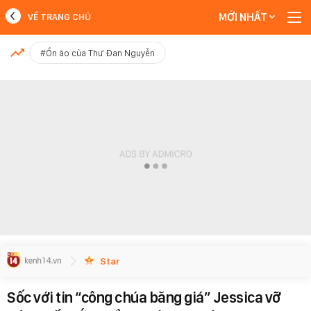
MỚI NHẤT
VỀ TRANG CHỦ
MỚI NHẤT
#Ồn ào của Thư Đan Nguyễn
Xem thêm
Star
Sốc với tin “công chúa băng giá” Jessica vỡ