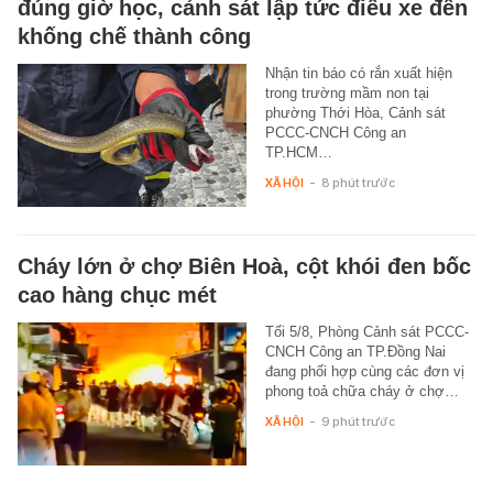
đúng giờ học, cảnh sát lập tức điều xe đến
khống chế thành công
Nhận tin báo có rắn xuất hiện
trong trường mầm non tại
phường Thới Hòa, Cảnh sát
PCCC-CNCH Công an
TP.HCM…
XÃ HỘI
-
8 phút trước
Cháy lớn ở chợ Biên Hoà, cột khói đen bốc
cao hàng chục mét
Tối 5/8, Phòng Cảnh sát PCCC-
CNCH Công an TP.Đồng Nai
đang phối hợp cùng các đơn vị
phong toả chữa cháy ở chợ…
XÃ HỘI
-
9 phút trước