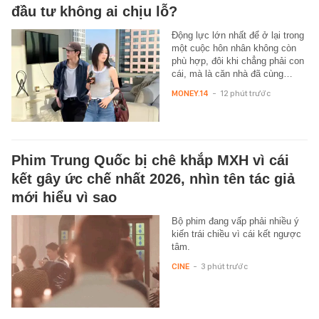
đầu tư không ai chịu lỗ?
Động lực lớn nhất để ở lại trong
một cuộc hôn nhân không còn
phù hợp, đôi khi chẳng phải con
cái, mà là căn nhà đã cùng…
MONEY.14
-
12 phút trước
Phim Trung Quốc bị chê khắp MXH vì cái
kết gây ức chế nhất 2026, nhìn tên tác giả
mới hiểu vì sao
Bộ phim đang vấp phải nhiều ý
kiến trái chiều vì cái kết ngược
tâm.
CINE
-
3 phút trước