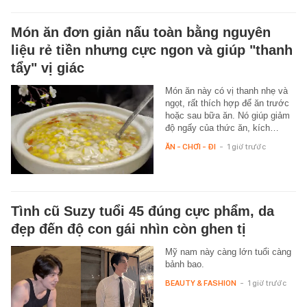
Món ăn đơn giản nấu toàn bằng nguyên
liệu rẻ tiền nhưng cực ngon và giúp "thanh
tẩy" vị giác
Món ăn này có vị thanh nhẹ và
ngọt, rất thích hợp để ăn trước
hoặc sau bữa ăn. Nó giúp giảm
độ ngấy của thức ăn, kích…
ĂN - CHƠI - ĐI
-
1 giờ trước
Tình cũ Suzy tuổi 45 đúng cực phẩm, da
đẹp đến độ con gái nhìn còn ghen tị
Mỹ nam này càng lớn tuổi càng
bảnh bao.
BEAUTY & FASHION
-
1 giờ trước