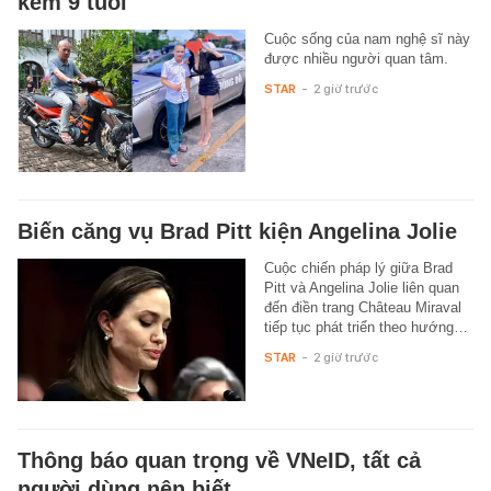
kém 9 tuổi
Cuộc sống của nam nghệ sĩ này
được nhiều người quan tâm.
STAR
-
2 giờ trước
Biến căng vụ Brad Pitt kiện Angelina Jolie
Cuộc chiến pháp lý giữa Brad
Pitt và Angelina Jolie liên quan
đến điền trang Château Miraval
tiếp tục phát triển theo hướng…
STAR
-
2 giờ trước
Thông báo quan trọng về VNeID, tất cả
người dùng nên biết