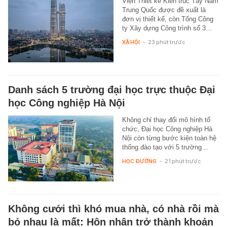
Viện Thiết kế Kiến trúc Tây Nam
Trung Quốc được đề xuất là
đơn vị thiết kế, còn Tổng Công
ty Xây dựng Công trình số 3…
XÃ HỘI
-
23 phút trước
Danh sách 5 trường đại học trực thuộc Đại
học Công nghiệp Hà Nội
Không chỉ thay đổi mô hình tổ
chức, Đại học Công nghiệp Hà
Nội còn từng bước kiện toàn hệ
thống đào tạo với 5 trường…
HỌC ĐƯỜNG
-
21 phút trước
Không cưới thì khó mua nhà, có nhà rồi mà
bỏ nhau là mất: Hôn nhân trở thành khoản