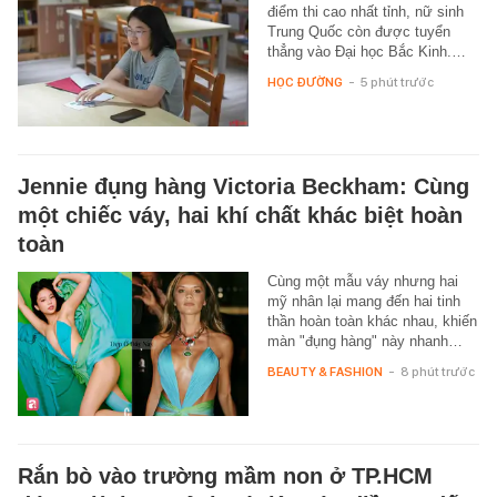
điểm thi cao nhất tỉnh, nữ sinh
Trung Quốc còn được tuyển
thẳng vào Đại học Bắc Kinh.…
HỌC ĐƯỜNG
-
5 phút trước
Jennie đụng hàng Victoria Beckham: Cùng
một chiếc váy, hai khí chất khác biệt hoàn
toàn
Cùng một mẫu váy nhưng hai
mỹ nhân lại mang đến hai tinh
thần hoàn toàn khác nhau, khiến
màn "đụng hàng" này nhanh…
BEAUTY & FASHION
-
8 phút trước
Rắn bò vào trường mầm non ở TP.HCM