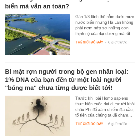
biển mà vẫn an toàn?
Gần 1/3 lãnh thổ nằm dưới mực
nước biển nhưng Hà Lan không
phải nơm nớp sợ những cơn
thịnh nộ của đại dương mà rất…
THẾ GIỚI ĐÓ ĐÂY
-
6 giờ trước
Bí mật rợn người trong bộ gen nhân loại:
1% DNA của bạn đến từ một loài người
"bóng ma" chưa từng được biết tới!
Trước khi loài Homo sapiens
thực hiện cuộc đại di cư rời khỏi
châu Phi để xâm chiếm địa cầu,
tổ tiên của chúng ta đã chạm…
THẾ GIỚI ĐÓ ĐÂY
-
6 giờ trước