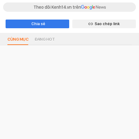
Theo dõi Kenh14.vn trên
Chia sẻ
Sao chép link
CÙNG MỤC
ĐANG HOT