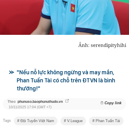
Ảnh: serendipityhihi
"Nếu nỗ lực không ngừng và may mắn,
Phan Tuấn Tài có chỗ trên ĐTVN là bình
thường!"
Theo
phunuso.baophunuthudo.vn
Copy link
10/11/2025 17:04 (GMT +7)
Tags
Đội Tuyển Việt Nam
V.League
Phan Tuấn Tài