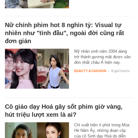
Nữ chính phim hot 8 nghìn tỷ: Visual tự
nhiên như "tình đầu", ngoài đời cũng rất
đơn giản
Mỹ nhân sinh năm 2004 đang
trở thành gương mặt được săn
đón nhất châu Á hiện nay.
BEAUTY & FASHION
-
6 giờ trước
Cô giáo dạy Hoá gây sốt phim giờ vàng,
hút triệu lượt xem là ai?
Chỉ xuất hiện ít phút trong Mùa
Hè Năm Ấy, những đoạn clip
của cô Sinh dạy Hoá do diễn