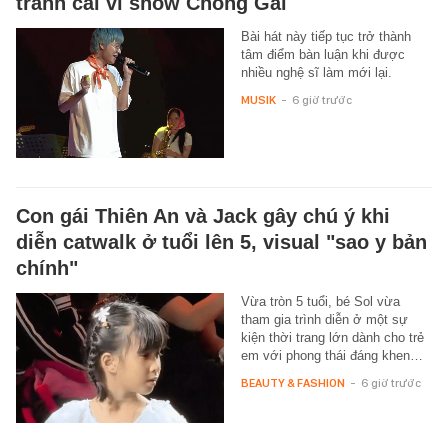
tranh cãi vì show Chông Gai
Bài hát này tiếp tục trở thành
tâm điểm bàn luận khi được
nhiều nghệ sĩ làm mới lại.
MUSIK
-
6 giờ trước
Con gái Thiên An và Jack gây chú ý khi
diễn catwalk ở tuổi lên 5, visual "sao y bản
chính"
Vừa tròn 5 tuổi, bé Sol vừa
tham gia trình diễn ở một sự
kiện thời trang lớn dành cho trẻ
em với phong thái đáng khen…
BEAUTY & FASHION
-
6 giờ trước