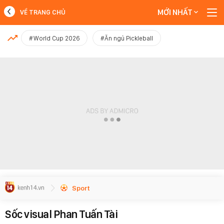
MỚI NHẤT
VỀ TRANG CHỦ
MỚI NHẤT
#World Cup 2026
#Ăn ngủ Pickleball
Xem thêm
Sport
Sốc visual Phan Tuấn Tài