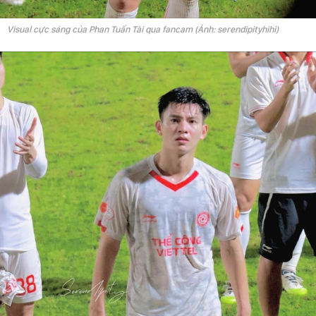
Visual cực sáng của Phan Tuấn Tài qua fancam (Ảnh: serendipityhihi)