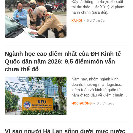
Đây là thông tin được đề xuất
tại dự thảo Luật Xử lý vi phạm
hành chính (sửa đổi).
XÃ HỘI
-
6 giờ trước
Ngành học cao điểm nhất của ĐH Kinh tế
Quốc dân năm 2026: 9,5 điểm/môn vẫn
chưa thể đỗ
Năm nay, nhóm ngành kinh
doanh, thương mại, logistics,
kiểm toán và kinh tế quốc tế
nằm ở top đầu về điểm chuẩn…
HỌC ĐƯỜNG
-
6 giờ trước
Vì sao người Hà Lan sống dưới mực nước