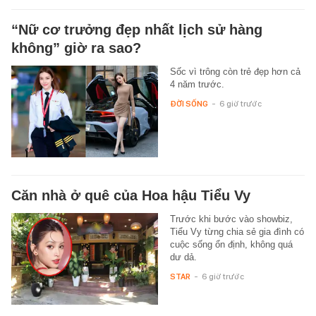
“Nữ cơ trưởng đẹp nhất lịch sử hàng
không” giờ ra sao?
Sốc vì trông còn trẻ đẹp hơn cả
4 năm trước.
ĐỜI SỐNG
-
6 giờ trước
Căn nhà ở quê của Hoa hậu Tiểu Vy
Trước khi bước vào showbiz,
Tiểu Vy từng chia sẻ gia đình có
cuộc sống ổn định, không quá
dư dả.
STAR
-
6 giờ trước