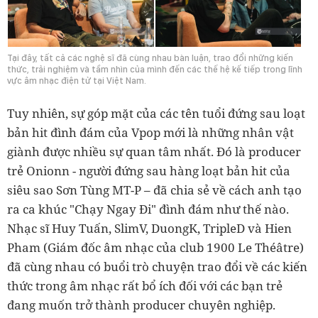
Tại đây, tất cả các nghệ sĩ đã cùng nhau bàn luận, trao đổi những kiến
thức, trải nghiệm và tầm nhìn của mình đến các thế hệ kế tiếp trong lĩnh
vực âm nhạc điện tử tại Việt Nam.
Tuy nhiên, sự góp mặt của các tên tuổi đứng sau loạt
bản hit đình đám của Vpop mới là những nhân vật
giành được nhiều sự quan tâm nhất. Đó là producer
trẻ Onionn -
người đứng sau hàng loạt bản hit của
siêu sao Sơn Tùng MT-P – đã chia sẻ về cách anh tạo
ra ca khúc "Chạy Ngay Đi" đình đám như thế nào.
Nhạc sĩ Huy Tuấn,
SlimV, DuongK, TripleD và Hien
Pham (Giám đốc âm nhạc của club 1900 Le Théâtre)
đã cùng nhau có buổi trò chuyện trao đổi về các kiến
thức trong âm nhạc rất bổ ích đối với các bạn trẻ
đang muốn trở thành producer chuyên nghiệp.