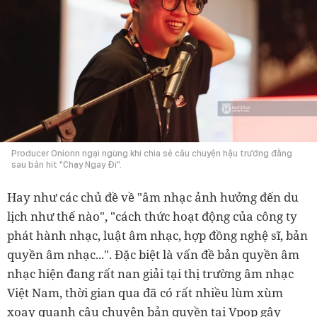
Producer Onionn ngại ngùng khi chia sẻ câu chuyện hậu trường đằng
sau bản hit "Chạy Ngay Đi".
Hay như các chủ đề về "âm nhạc ảnh hưởng đến du
lịch như thế nào", "
cách thức hoạt động của công ty
phát hành nhạc, luật âm nhạc, hợp đồng nghệ sĩ, bản
quyền âm nhạc...". Đặc biệt là
vấn đề bản quyền âm
nhạc hiện đang rất nan giải tại thị trường âm nhạc
Việt Nam, thời gian qua đã có rất nhiều lùm xùm
xoay quanh câu chuyện bản quyền tại Vpop gây