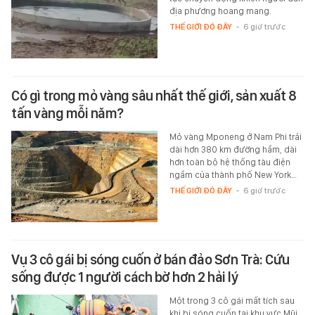
địa phương hoang mang.
THẾ GIỚI ĐÓ ĐÂY
-
6 giờ trước
Có gì trong mỏ vàng sâu nhất thế giới, sản xuất 8
tấn vàng mỗi năm?
Mỏ vàng Mponeng ở Nam Phi trải
dài hơn 380 km đường hầm, dài
hơn toàn bộ hệ thống tàu điện
ngầm của thành phố New York…
THẾ GIỚI ĐÓ ĐÂY
-
6 giờ trước
Vụ 3 cô gái bị sóng cuốn ở bán đảo Sơn Trà: Cứu
sống được 1 người cách bờ hơn 2 hải lý
Một trong 3 cô gái mất tích sau
khi bị sóng cuốn tại khu vực Mũi