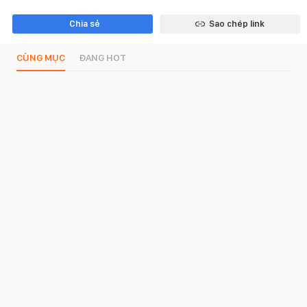
Chia sẻ
Sao chép link
CÙNG MỤC
ĐANG HOT