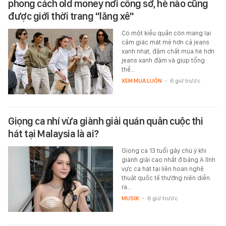
phong cách old money nơi công sở, hè nào cũng
được giới thời trang "lăng xê"
Có một kiểu quần còn mang lại
cảm giác mát mẻ hơn cả jeans
xanh nhạt, đậm chất mùa hè hơn
jeans xanh đậm và giúp tổng
thể…
XEM MUA LUÔN
-
6 giờ trước
Giọng ca nhí vừa giành giải quán quân cuộc thi
hát tại Malaysia là ai?
Giọng ca 13 tuổi gây chú ý khi
giành giải cao nhất ở bảng A lĩnh
vực ca hát tại liên hoan nghệ
thuật quốc tế thường niên diễn
ra…
MUSIK
-
6 giờ trước