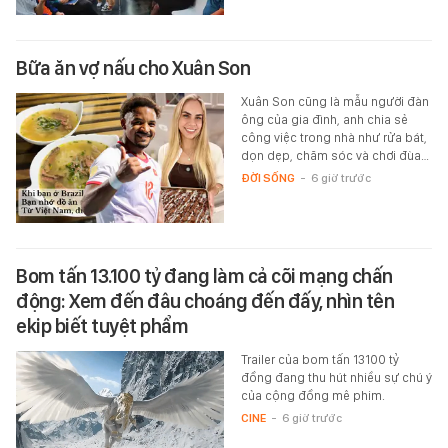
Bữa ăn vợ nấu cho Xuân Son
Xuân Son cũng là mẫu người đàn
ông của gia đình, anh chia sẻ
công việc trong nhà như rửa bát,
dọn dẹp, chăm sóc và chơi đùa…
ĐỜI SỐNG
-
6 giờ trước
Bom tấn 13.100 tỷ đang làm cả cõi mạng chấn
động: Xem đến đâu choáng đến đấy, nhìn tên
ekip biết tuyệt phẩm
Trailer của bom tấn 13100 tỷ
đồng đang thu hút nhiều sự chú ý
của cộng đồng mê phim.
CINE
-
6 giờ trước