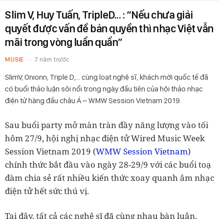
Slim V, Huy Tuấn, TripleD... : “Nếu chưa giải
quyết được vấn đề bản quyền thì nhạc Việt vẫn
mãi trong vòng luẩn quẩn”
MUSIE
7 năm trước
SlimV, Onionn, Triple D,… cùng loạt nghệ sĩ, khách mời quốc tế đã
có buổi thảo luận sôi nổi trong ngày đầu tiên của hội thảo nhạc
điện tử hàng đầu châu Á – WMW Session Vietnam 2019.
Sau buổi party mở màn tràn đầy năng lượng vào tối
hôm 27/9, hội nghị nhạc điện tử
Wired Music Week
Session Vietnam 2019 (
WMW Session Vietnam
)
chính thức bắt đầu vào ngày 28-29/9 với các buổi toạ
đàm chia sẻ rất nhiều kiến thức xoay quanh âm nhạc
điện tử hết sức thú vị.
Tại đây, tất cả các nghệ sĩ đã cùng nhau bàn luận,