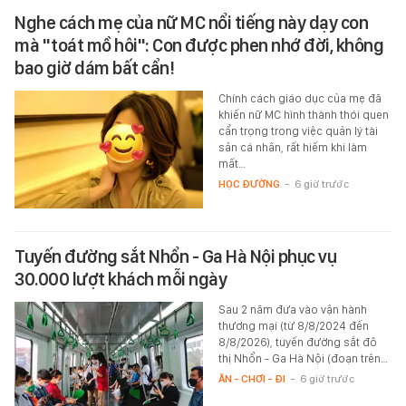
Nghe cách mẹ của nữ MC nổi tiếng này dạy con
mà "toát mồ hôi": Con được phen nhớ đời, không
bao giờ dám bất cẩn!
Chính cách giáo dục của mẹ đã
khiến nữ MC hình thành thói quen
cẩn trọng trong việc quản lý tài
sản cá nhân, rất hiếm khi làm
mất…
HỌC ĐƯỜNG
-
6 giờ trước
Tuyến đường sắt Nhổn - Ga Hà Nội phục vụ
30.000 lượt khách mỗi ngày
Sau 2 năm đưa vào vận hành
thương mại (từ 8/8/2024 đến
8/8/2026), tuyến đường sắt đô
thị Nhổn - Ga Hà Nội (đoạn trên…
ĂN - CHƠI - ĐI
-
6 giờ trước