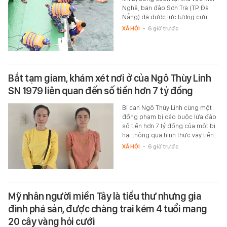
Nghê, bán đảo Sơn Trà (TP Đà
Nẵng) đã được lực lượng cứu…
XÃ HỘI
-
6 giờ trước
Bắt tạm giam, khám xét nơi ở của Ngô Thùy Linh
SN 1979 liên quan đến số tiền hơn 7 tỷ đồng
Bị can Ngô Thùy Linh cùng một
đồng phạm bị cáo buộc lừa đảo
số tiền hơn 7 tỷ đồng của một bị
hại thông qua hình thức vay tiền…
XÃ HỘI
-
6 giờ trước
Mỹ nhân người miền Tây là tiểu thư nhưng gia
đình phá sản, được chàng trai kém 4 tuổi mang
20 cây vàng hỏi cưới