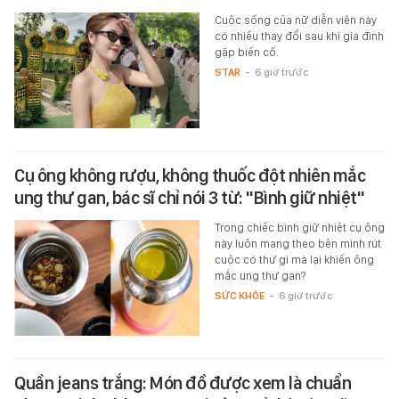
Cuộc sống của nữ diễn viên này
có nhiều thay đổi sau khi gia đình
gặp biến cố.
STAR
-
6 giờ trước
Cụ ông không rượu, không thuốc đột nhiên mắc
ung thư gan, bác sĩ chỉ nói 3 từ: "Bình giữ nhiệt"
Trong chiếc bình giữ nhiệt cụ ông
này luôn mang theo bên mình rút
cuộc có thứ gì mà lại khiến ông
mắc ung thư gan?
SỨC KHỎE
-
6 giờ trước
Quần jeans trắng: Món đồ được xem là chuẩn