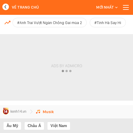
VỀ TRANG CHỦ
MỚI NHẤT
MỚI NHẤT
#Anh Trai Vượt Ngàn Chông Gai mùa 2
#Tinh Hà Say Hi
Xem thêm
Musik
Âu Mỹ
Châu Á
Việt Nam