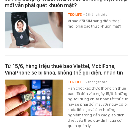
mới vẫn phải quét khuôn mặt?
TEK-LIFE
- 2 tháng trước
Vì sao đổi SIM sang điện thoại
mới phải xác thực khuôn mặt?
Từ 15/6, hàng triệu thuê bao Viettel, MobiFone,
VinaPhone sẽ bị khóa, không thể gọi điện, nhắn tin
TEK-LIFE
- 2 tháng trước
Hạn chót xác thực thông tin thuê
bao đã đến vào ngày 15/6. Những
người dùng chưa hoàn tất thủ tục
này sẽ phải đối mặt với nguy cơ bị
khóa liên lạc và ảnh hưởng
nghiêm trọng đến các giao dịch
thiết yếu theo quy định của cơ
quan quản lý.