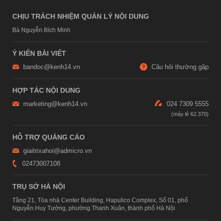
CHỊU TRÁCH NHIỆM QUẢN LÝ NỘI DUNG
Bà Nguyễn Bích Minh
Ý KIẾN BÀI VIẾT
bandoc@kenh14.vn
Câu hỏi thường gặp
HỢP TÁC NỘI DUNG
marketing@kenh14.vn
024 7309 5555
HỖ TRỢ QUẢNG CÁO
giaitrixahoi@admicro.vn
02473007108
TRỤ SỞ HÀ NỘI
Tầng 21, Tòa nhà Center Building, Hapulico Complex, Số 01, phố
Nguyễn Huy Tưởng, phường Thanh Xuân, thành phố Hà Nội