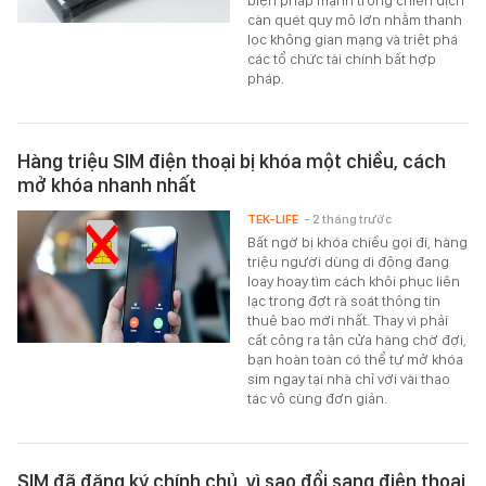
biện pháp mạnh trong chiến dịch
càn quét quy mô lớn nhằm thanh
lọc không gian mạng và triệt phá
các tổ chức tài chính bất hợp
pháp.
Hàng triệu SIM điện thoại bị khóa một chiều, cách
mở khóa nhanh nhất
TEK-LIFE
- 2 tháng trước
Bất ngờ bị khóa chiều gọi đi, hàng
triệu người dùng di động đang
loay hoay tìm cách khôi phục liên
lạc trong đợt rà soát thông tin
thuê bao mới nhất. Thay vì phải
cất công ra tận cửa hàng chờ đợi,
bạn hoàn toàn có thể tự mở khóa
sim ngay tại nhà chỉ với vài thao
tác vô cùng đơn giản.
SIM đã đăng ký chính chủ, vì sao đổi sang điện thoại