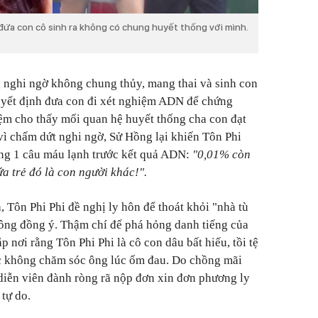
đứa con cô sinh ra không có chung huyết thống với mình.
 nghi ngờ không chung thủy, mang thai và sinh con
uyết định đưa con đi xét nghiệm ADN để chứng
iệm cho thấy mối quan hệ huyết thống cha con đạt
vì chấm dứt nghi ngờ, Sử Hồng lại khiến Tôn Phi
ông 1 câu máu lạnh trước kết quả ADN:
"0,01% còn
ứa trẻ đó là con người khác!".
 Tôn Phi Phi đề nghị ly hôn để thoát khỏi "nhà tù
ng đồng ý. Thậm chí để phá hỏng danh tiếng của
p nơi rằng Tôn Phi Phi là cô con dâu bất hiếu, tồi tệ
ặc không chăm sóc ông lúc ốm đau. Do chồng mãi
diễn viên đành ròng rã nộp đơn xin đơn phương ly
tự do.