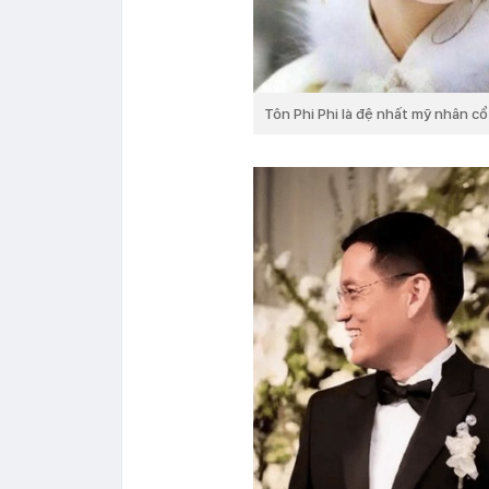
Tôn Phi Phi là đệ nhất mỹ nhân c