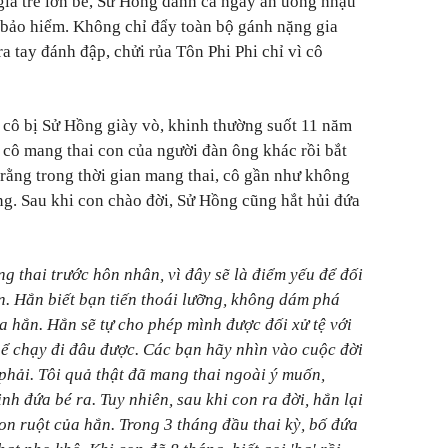
già trẻ lớn bé, Sử Hồng dành cả ngày ăn uống nhậu
 bảo hiểm. Không chỉ đẩy toàn bộ gánh nặng gia
a tay đánh đập, chửi rủa Tôn Phi Phi chỉ vì cô
t cô bị Sử Hồng giày vò, khinh thường suốt 11 năm
cô mang thai con của người đàn ông khác rồi bắt
 rằng trong thời gian mang thai, cô gần như không
g. Sau khi con chào đời, Sử Hồng cũng hắt hủi đứa
g thai trước hôn nhân, vì đây sẽ là điểm yếu để đối
. Hắn biết bạn tiến thoái lưỡng, không dám phá
ủa hắn. Hắn sẽ tự cho phép mình được đối xử tệ với
hể chạy đi đâu được. Các bạn hãy nhìn vào cuộc đời
 phải. Tôi quả thật đã mang thai ngoài ý muốn,
nh đứa bé ra. Tuy nhiên, sau khi con ra đời, hắn lại
on ruột của hắn. Trong 3 tháng đầu thai kỳ, bố đứa