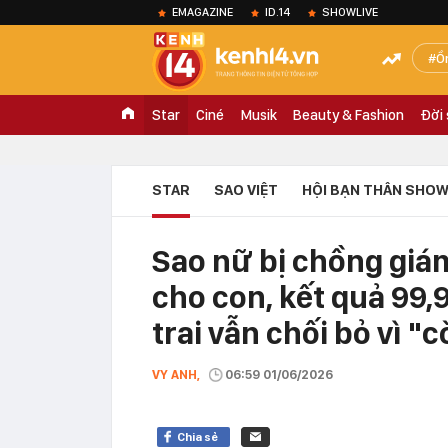
EMAGAZINE
ID.14
SHOWLIVE
Ồ
Star
Ciné
Musik
Beauty & Fashion
Đời
STAR
SAO VIỆT
HỘI BẠN THÂN SHOW
Sao nữ bị chồng giá
cho con, kết quả 99
trai vẫn chối bỏ vì "
VY ANH,
06:59 01/06/2026
Chia sẻ