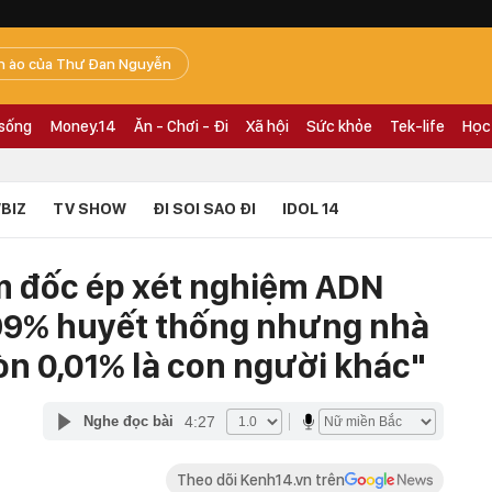
n ào của Thư Đan Nguyễn
 sống
Money.14
Ăn - Chơi - Đi
Xã hội
Sức khỏe
Tek-life
Học
BIZ
TV SHOW
ĐI SOI SAO ĐI
IDOL 14
m đốc ép xét nghiệm ADN
,99% huyết thống nhưng nhà
còn 0,01% là con người khác"
4:27
Nghe đọc bài
Theo dõi Kenh14.vn trên