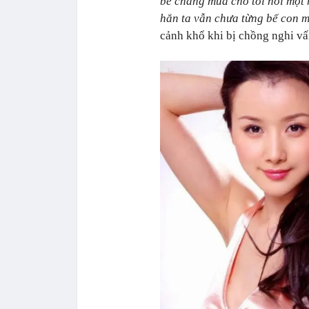
bé chẳng mua cho tôi nổi một h
hắn ta vẫn chưa từng bế con m
cảnh khổ khi bị chồng nghi vấ