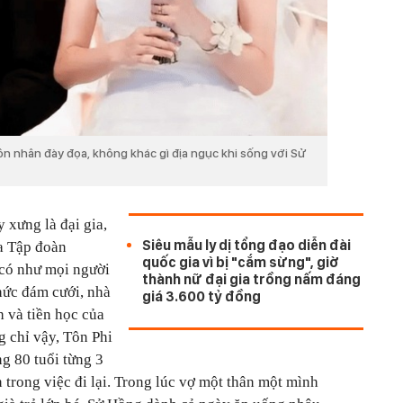
ôn nhân đày đọa, không khác gì địa ngục khi sống với Sử
 xưng là đại gia,
Siêu mẫu ly dị tổng đạo diễn đài
a Tập đoàn
quốc gia vì bị "cắm sừng", giờ
có như mọi người
thành nữ đại gia trồng nấm đáng
chức đám cưới, nhà
giá 3.600 tỷ đồng
h và tiền học của
 chỉ vậy, Tôn Phi
g 80 tuổi từng 3
 trong việc đi lại. Trong lúc vợ một thân một mình