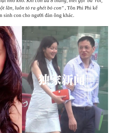
ạt nho khô. Khi con đã 8 tháng, biết gọi 'ba' rồi,
ột lần, luôn tỏ ra ghét bỏ con"
, Tôn Phi Phi kể
n sinh con cho người đàn ông khác.