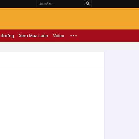
 đường
Xem Mua Luôn
Video