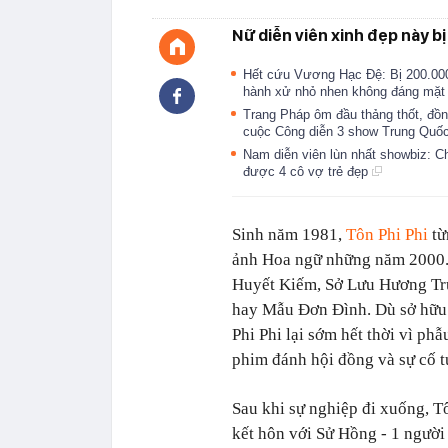
Nữ diễn viên xinh đẹp này bị
Hết cứu Vương Hạc Đệ: Bị 200.00
hành xử nhỏ nhen không đáng mặt
Trang Pháp ôm đầu thảng thốt, đồn
cuộc Công diễn 3 show Trung Quố
Nam diễn viên lùn nhất showbiz: C
được 4 cô vợ trẻ đẹp
Sinh năm 1981,
Tôn Phi Phi
từ
ảnh Hoa ngữ những năm 2000. 
Huyết Kiếm, Sở Lưu Hương T
hay Mẫu Đơn Đình. Dù sở hữu n
Phi Phi lại sớm hết thời vì p
phim đánh hội đồng và sự cố t
Sau khi sự nghiệp đi xuống, T
kết hôn với Sử Hồng - 1 ngườ