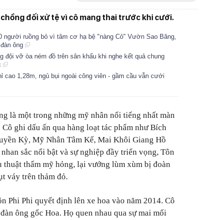
 chồng đối xử tệ vì cô mang thai trước khi cưới.
0 người ruồng bỏ vì tâm cơ hạ bệ "nàng Cỏ" Vườn Sao Băng,
 đàn ông
g đội vỡ òa ném đồ trên sân khấu khi nghe kết quả chung
c
hỉ cao 1,28m, ngủ bụi ngoài công viên - gầm cầu vẫn cưới
ng là một trong những mỹ nhân nổi tiếng nhất màn
Cô ghi dấu ấn qua hàng loạt tác phẩm như Bích
ruyền Kỳ, Mỹ Nhân Tâm Kế, Mai Khôi Giang Hồ
han sắc nổi bật và sự nghiệp đầy triển vọng, Tôn
hẫu thuật thẩm mỹ hỏng, lại vướng lùm xùm bị đoàn
ụt váy trên thảm đỏ.
ôn Phi Phi quyết định lên xe hoa vào năm 2014. Cô
i đàn ông gốc Hoa. Họ quen nhau qua sự mai mối