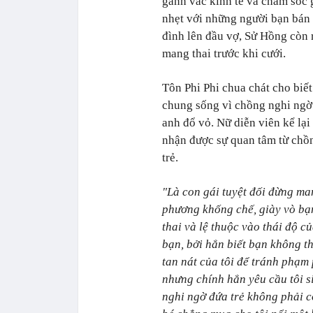
gánh vác kinh tế và chăm sóc 
nhẹt với những người bạn bán
đình lên đầu vợ, Sử Hồng còn r
mang thai trước khi cưới.
Tôn Phi Phi chua chát cho biế
chung sống vì chồng nghi ngờ 
anh đổ vỏ. Nữ diễn viên kể lại
nhận được sự quan tâm từ chồn
trẻ.
"Là con gái tuyệt đối đừng man
phương khống chế, giày vò bạn
thai và lệ thuộc vào thái độ c
bạn, bởi hắn biết bạn không t
tan nát của tôi để tránh phạm
nhưng chính hắn yêu cầu tôi si
nghi ngờ đứa trẻ không phải c