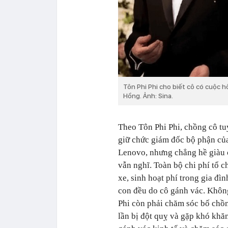
Tôn Phi Phi cho biết cô có cuộc h
Hồng. Ảnh: Sina.
Theo Tôn Phi Phi, chồng cô tuy
giữ chức giám đốc bộ phận củ
Lenovo, nhưng chẳng hề giàu 
vẫn nghĩ. Toàn bộ chi phí tổ 
xe, sinh hoạt phí trong gia đìn
con đều do cô gánh vác. Không
Phi còn phải chăm sóc bố chồn
lần bị đột quỵ và gặp khó khăn