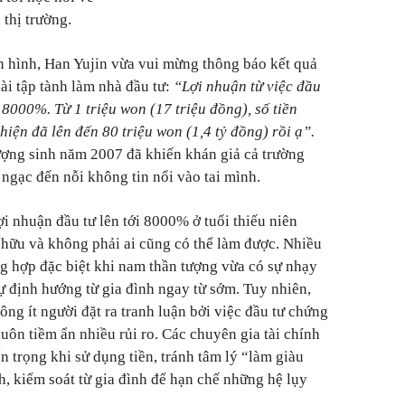
thị trường.
n hình, Han Yujin vừa vui mừng thông báo kết quả
ài tập tành làm nhà đầu tư:
“Lợi nhuận từ việc đầu
 8000%. Từ 1 triệu won (17 triệu đồng), số tiền
hiện đã lên đến 80 triệu won (1,4 tỷ đồng) rồi ạ”.
ượng sinh năm 2007 đã khiến khán giả cả trường
ngạc đến nỗi không tin nổi vào tai mình.
i nhuận đầu tư lên tới 8000% ở tuổi thiếu niên
 hữu và không phải ai cũng có thể làm được. Nhiều
ng hợp đặc biệt khi nam thần tượng vừa có sự nhạy
 định hướng từ gia đình ngay từ sớm. Tuy nhiên,
ng ít người đặt ra tranh luận bởi việc đầu tư chứng
luôn tiềm ẩn nhiều rủi ro. Các chuyên gia tài chính
n trọng khi sử dụng tiền, tránh tâm lý “làm giàu
, kiểm soát từ gia đình để hạn chế những hệ lụy