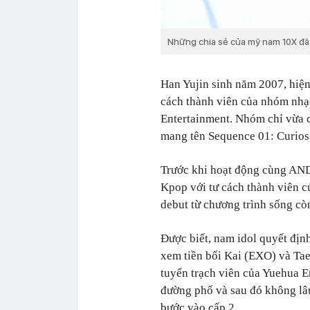
Những chia sẻ của mỹ nam 10X đã
Han Yujin sinh năm 2007, hiện
cách thành viên của nhóm nh
Entertainment. Nhóm chỉ vừa c
mang tên Sequence 01: Curiosi
Trước khi hoạt động cùng AND
Kpop với tư cách thành viê
debut từ chương trình sống cò
Được biết, nam idol quyết địn
xem tiền bối Kai (EXO) và Ta
tuyển trạch viên của Yuehua E
đường phố và sau đó không lâu
bước vào cấp 2.