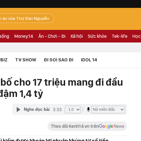
n ào của Thư Đan Nguyễn
 sống
Money.14
Ăn - Chơi - Đi
Xã hội
Sức khỏe
Tek-life
Học
BIZ
TV SHOW
ĐI SOI SAO ĐI
IDOL 14
 bố cho 17 triệu mang đi đầu
 đậm 1,4 tỷ
3:33
Nghe đọc bài
Theo dõi Kenh14.vn trên
i kiếm được khoản lợi nhuận khủng từ số tiền