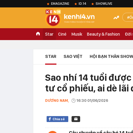
EMAGAZINE
ID.14
SHOWLIVE
Ồ
Star
Ciné
Musik
Beauty & Fashion
Đời
STAR
SAO VIỆT
HỘI BẠN THÂN SHOW
Sao nhí 14 tuổi được
tư cổ phiếu, ai dè lãi
DƯƠNG NAM,
16:30 01/06/2026
Chia sẻ
Câu chuyện về cậu bé 14 tuổ