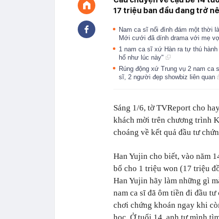
17 triệu ban đầu đang trở nê
Nam ca sĩ nổi đình đám một thời 
Mới cưới đã dính drama với mẹ v
1 nam ca sĩ xứ Hàn ra tự thú hành
hổ như lúc này"
Rúng động xứ Trung vụ 2 nam ca sĩ
sĩ, 2 người đẹp showbiz liên quan
Sáng 1/6, tờ TVReport cho hay
khách mời trên chương trình 
choáng về kết quả đầu tư chứn
Han Yujin cho biết, vào năm 1
bố cho 1 triệu won (17 triệu đ
Han Yujin hãy làm những gì m
nam ca sĩ đã ôm tiền đi đầu tư 
chơi chứng khoán ngay khi cò
học. Ở tuổi 14, anh tự mình tìm