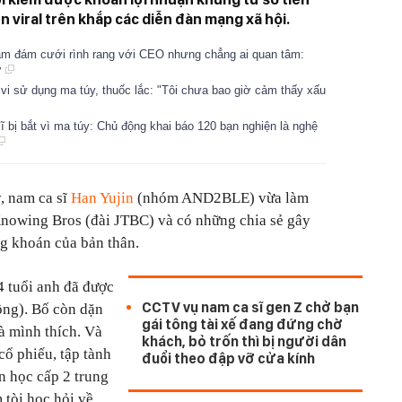
n viral trên khắp các diễn đàn mạng xã hội.
làm đám cưới rình rang với CEO nhưng chẳng ai quan tâm:
ợ
 vi sử dụng ma túy, thuốc lắc: "Tôi chưa bao giờ cảm thấy xấu
 bị bắt vì ma túy: Chủ động khai báo 120 bạn nghiện là nghệ
, nam ca sĩ
Han Yujin
(nhóm AND2BLE) vừa làm
Knowing Bros (đài JTBC) và có những chia sẻ gây
g khoán của bản thân.
4 tuổi anh đã được
CCTV vụ nam ca sĩ gen Z chở bạn
ồng). Bố còn dặn
gái tông tài xế đang đứng chờ
à mình thích. Và
khách, bỏ trốn thì bị người dân
cổ phiếu, tập tành
đuổi theo đập vỡ cửa kính
n học cấp 2 trung
 tòi học hỏi về