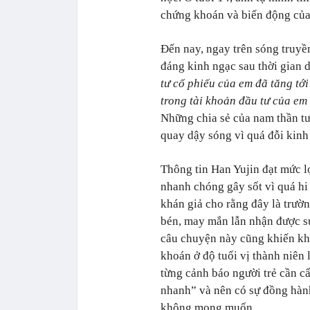
chứng khoán và biến động của 
Đến nay, ngay trên sóng truyề
đáng kinh ngạc sau thời gian d
tư cổ phiếu của em đã tăng tới
trong tài khoản đầu tư của em 
Những chia sẻ của nam thần t
quay dậy sóng vì quá đỗi kinh 
Thông tin Han Yujin đạt mức lợ
nhanh chóng gây sốt vì quá hi
khán giả cho rằng đây là trườ
bén, may mắn lẫn nhận được sự
câu chuyện này cũng khiến khô
khoán ở độ tuổi vị thành niên 
từng cảnh báo người trẻ cần cẩ
nhanh” và nên có sự đồng hành
không mong muốn.