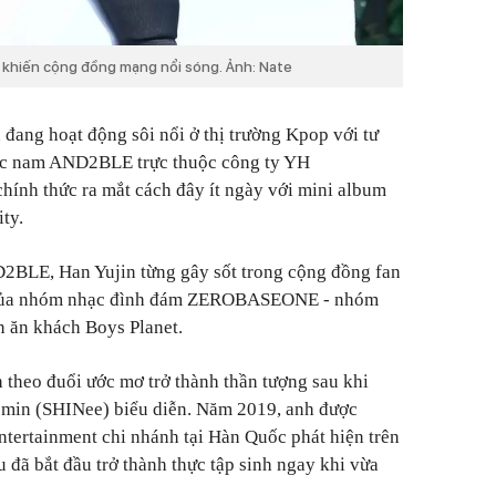
 khiến cộng đồng mạng nổi sóng. Ảnh: Nate
 đang hoạt động sôi nổi ở thị trường Kpop với tư
ạc nam AND2BLE trực thuộc công ty YH
hính thức ra mắt cách đây ít ngày với mini album
ty.
2BLE, Han Yujin từng gây sốt trong cộng đồng fan
n của nhóm nhạc đình đám ZEROBASEONE - nhóm
n ăn khách Boys Planet.
h theo đuổi ước mơ trở thành thần tượng sau khi
emin (SHINee) biểu diễn. Năm 2019, anh được
ntertainment chi nhánh tại Hàn Quốc phát hiện trên
 đã bắt đầu trở thành thực tập sinh ngay khi vừa