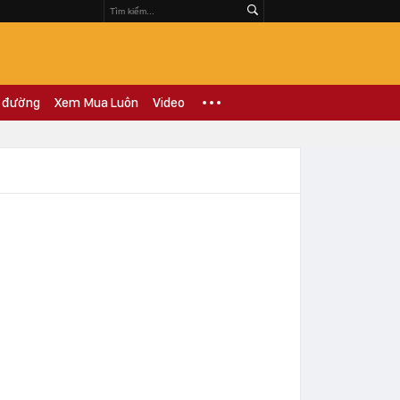
 đường
Xem Mua Luôn
Video