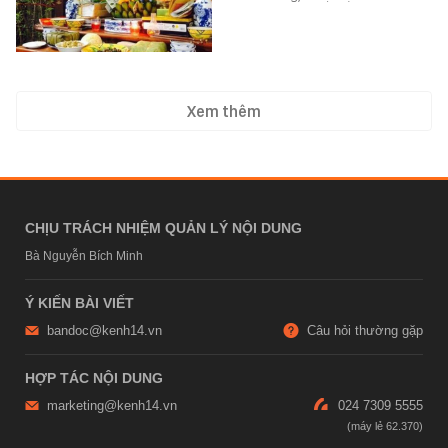
Xem thêm
CHỊU TRÁCH NHIỆM QUẢN LÝ NỘI DUNG
Bà Nguyễn Bích Minh
Ý KIẾN BÀI VIẾT
bandoc@kenh14.vn
Câu hỏi thường gặp
HỢP TÁC NỘI DUNG
marketing@kenh14.vn
024 7309 5555