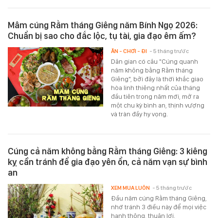
Mâm cúng Rằm tháng Giêng năm Bính Ngọ 2026:
Chuẩn bị sao cho đắc lộc, tụ tài, gia đạo êm ấm?
ĂN - CHƠI - ĐI
- 5 tháng trước
Dân gian có câu "Cúng quanh
năm không bằng Rằm tháng
Giêng", bởi đây là thời khắc giao
hòa linh thiêng nhất của tháng
đầu tiên trong năm mới, mở ra
một chu kỳ bình an, thịnh vượng
và tràn đầy hy vọng.
Cúng cả năm không bằng Rằm tháng Giêng: 3 kiêng
kỵ cần tránh để gia đạo yên ổn, cả năm vạn sự bình
an
XEM MUA LUÔN
- 5 tháng trước
Đầu năm cúng Rằm tháng Giêng,
nhớ tránh 3 điều này để mọi việc
hanh thông, thuận lợi.