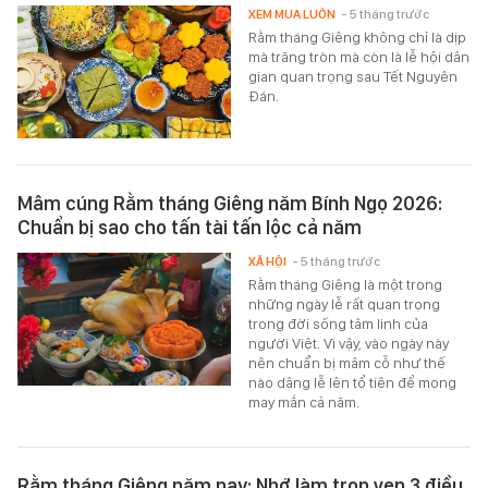
XEM MUA LUÔN
- 5 tháng trước
Rằm tháng Giêng không chỉ là dịp
mà trăng tròn mà còn là lễ hội dân
gian quan trọng sau Tết Nguyên
Đán.
Mâm cúng Rằm tháng Giêng năm Bính Ngọ 2026:
Chuẩn bị sao cho tấn tài tấn lộc cả năm
XÃ HỘI
- 5 tháng trước
Rằm tháng Giêng là một trong
những ngày lễ rất quan trọng
trong đời sống tâm linh của
người Việt. Vì vậy, vào ngày này
nên chuẩn bị mâm cỗ như thế
nào dâng lễ lên tổ tiên để mong
may mắn cả năm.
Rằm tháng Giêng năm nay: Nhớ làm trọn vẹn 3 điều