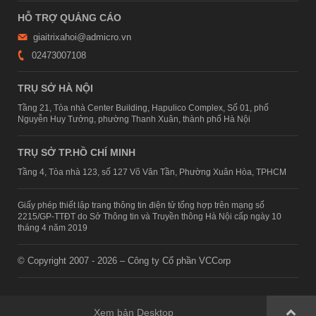
HỖ TRỢ QUẢNG CÁO
giaitrixahoi@admicro.vn
02473007108
TRỤ SỞ HÀ NỘI
Tầng 21, Tòa nhà Center Building, Hapulico Complex, Số 01, phố
Nguyễn Huy Tưởng, phường Thanh Xuân, thành phố Hà Nội
TRỤ SỞ TP.HỒ CHÍ MINH
Tầng 4, Tòa nhà 123, số 127 Võ Văn Tần, Phường Xuân Hòa, TPHCM
Giấy phép thiết lập trang thông tin điện tử tổng hợp trên mạng số
2215/GP-TTĐT do Sở Thông tin và Truyền thông Hà Nội cấp ngày 10
tháng 4 năm 2019
© Copyright 2007 - 2026 – Công ty Cổ phần VCCorp
Xem bản Desktop