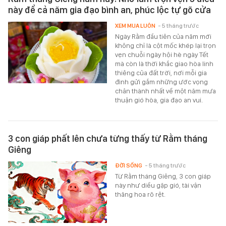
này để cả năm gia đạo bình an, phúc lộc tự gõ cửa
XEM MUA LUÔN
- 5 tháng trước
Ngày Rằm đầu tiên của năm mới
không chỉ là cột mốc khép lại trọn
vẹn chuỗi ngày hội hè ngày Tết
mà còn là thời khắc giao hòa linh
thiêng của đất trời, nơi mỗi gia
đình gửi gắm những ước vọng
chân thành nhất về một năm mưa
thuận gió hòa, gia đạo an vui.
3 con giáp phất lên chưa từng thấy từ Rằm tháng
Giêng
ĐỜI SỐNG
- 5 tháng trước
Từ Rằm tháng Giêng, 3 con giáp
này như diều gặp gió, tài vận
thăng hoa rõ rệt.