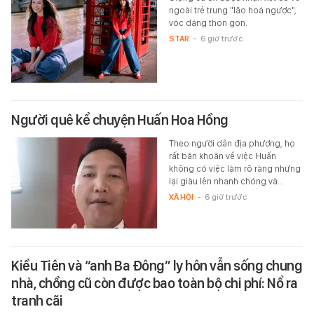
ngoài trẻ trung "lão hoá ngược",
vóc dáng thon gọn.
STAR
-
6 giờ trước
Người quê kể chuyện Huấn Hoa Hồng
Theo người dân địa phương, họ
rất băn khoăn về việc Huấn
không có việc làm rõ ràng nhưng
lại giàu lên nhanh chóng và…
XÃ HỘI
-
6 giờ trước
Kiều Tiên và “anh Ba Đông” ly hôn vẫn sống chung
nhà, chồng cũ còn được bao toàn bộ chi phí: Nổ ra
tranh cãi