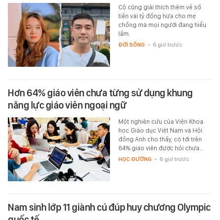
Cô cũng giải thích thêm về số
tiền vài tỷ đồng hứa cho mẹ
chồng mà mọi người đang hiểu
lầm.
ĐỜI SỐNG
-
6 giờ trước
Hơn 64% giáo viên chưa từng sử dụng khung
năng lực giáo viên ngoại ngữ
Một nghiên cứu của Viện Khoa
học Giáo dục Việt Nam và Hội
đồng Anh cho thấy, có tới trên
64% giáo viên được hỏi chưa…
HỌC ĐƯỜNG
-
6 giờ trước
Nam sinh lớp 11 giành cú đúp huy chương Olympic
quốc tế