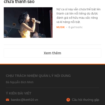
chưa thành sao
Nữ ca sĩ này vẫn chưa thể bật lên
thành cái tên nổi tiếng dù được
đánh giá sở hữu màu sắc riêng
và kĩ năng nổi bật.
MUSIK
-
6 giờ trước
Xem thêm
CHỊU TRÁCH NHIỆM QUẢN LÝ NỘI DUNG
Bà Nguyễn Bích Minh
Ý KIẾN BÀI VIẾT
bandoc@kenh14.vn
Câu hỏi thường gặp