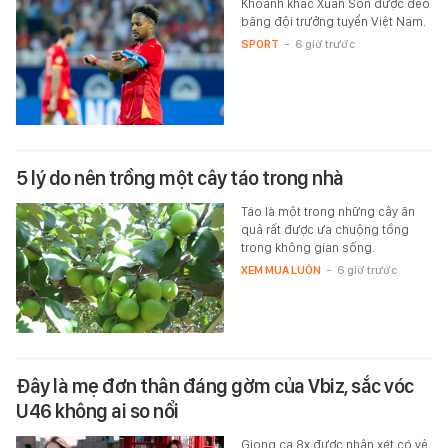
Khoảnh khắc Xuân Son được đeo
băng đội trưởng tuyển Việt Nam.
SPORT
-
6 giờ trước
5 lý do nên trồng một cây táo trong nhà
Táo là một trong những cây ăn
quả rất được ưa chuộng tồng
trong không gian sống.
XEM MUA LUÔN
-
6 giờ trước
Đây là mẹ đơn thân đáng gờm của Vbiz, sắc vóc
U46 không ai so nổi
Giọng ca 8x được nhận xét có vẻ