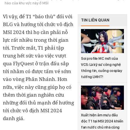
hào của khu vực này ở MSI
Vì vậy, để T1 “báo thù” đối với
TIN LIÊN QUAN
BLG và hướng tới chức vô địch
MSI 2024 thì họ cần phải nỗ
lực rất nhiều trong thời gian
tới. Trước mắt, T1 phải tập
trung hết sức vào việc vượt
Soi profile MC mới của
qua FlyQuest ở trận đấu sắp
VCS: Là kỹ sư công nghệ
tới nhằm có được tấm vé sớm
thông tin, cuồng cosplay
tướng LMHT!
vào vòng Phân Nhánh. Hơn
nữa, việc này cũng giúp họ có
thêm thời gian nghiên cứu
những đối thủ mạnh để hướng
tới chức vô địch MSI 2024
Xuất hiện âm mưu đầu
danh giá.
độc T1 tại MSI 2024 khiến
fan nước chủ nhà cũng