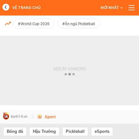
VỀ TRANG CHỦ
MỚI NHẤT
MỚI NHẤT
#World Cup 2026
#Ăn ngủ Pickleball
Xem thêm
Sport
Bóng đá
Hậu Trường
Pickleball
eSports