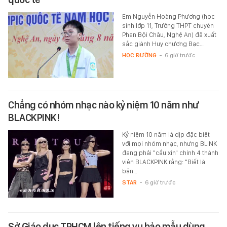
Em Nguyễn Hoàng Phương (học
sinh lớp 11, Trường THPT chuyên
Phan Bội Châu, Nghệ An) đã xuất
sắc giành Huy chương Bạc…
HỌC ĐƯỜNG
-
6 giờ trước
Chẳng có nhóm nhạc nào kỷ niệm 10 năm như
BLACKPINK!
Kỷ niệm 10 năm là dịp đặc biệt
với mọi nhóm nhạc, nhưng BLINK
đang phải "cầu xin" chính 4 thành
viên BLACKPINK rằng: "Biết là
bận…
STAR
-
6 giờ trước
Sở Giáo dục TPHCM lên tiếng vụ bảo mẫu dùng