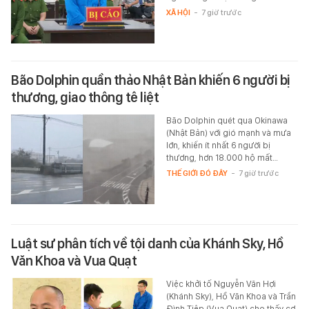
XÃ HỘI
-
7 giờ trước
Bão Dolphin quần thảo Nhật Bản khiến 6 người bị
thương, giao thông tê liệt
Bão Dolphin quét qua Okinawa
(Nhật Bản) với gió mạnh và mưa
lớn, khiến ít nhất 6 người bị
thương, hơn 18.000 hộ mất…
THẾ GIỚI ĐÓ ĐÂY
-
7 giờ trước
Luật sư phân tích về tội danh của Khánh Sky, Hồ
Văn Khoa và Vua Quạt
Việc khởi tố Nguyễn Văn Hợi
(Khánh Sky), Hồ Văn Khoa và Trần
Đình Tiệp (Vua Quạt) cho thấy cơ