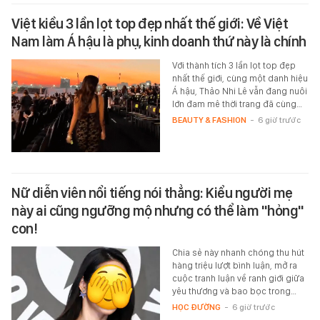
Việt kiều 3 lần lọt top đẹp nhất thế giới: Về Việt
Nam làm Á hậu là phụ, kinh doanh thứ này là chính
Với thành tích 3 lần lọt top đẹp
nhất thế giới, cùng một danh hiệu
Á hậu, Thảo Nhi Lê vẫn đang nuôi
lớn đam mê thời trang đã cùng…
BEAUTY & FASHION
-
6 giờ trước
Nữ diễn viên nổi tiếng nói thẳng: Kiểu người mẹ
này ai cũng ngưỡng mộ nhưng có thể làm "hỏng"
con!
Chia sẻ này nhanh chóng thu hút
hàng triệu lượt bình luận, mở ra
cuộc tranh luận về ranh giới giữa
yêu thương và bao bọc trong…
HỌC ĐƯỜNG
-
6 giờ trước