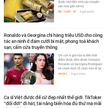
được nhớ đến nhờ câu chuyện
văn hóa gắn với nó.
ĂN - CHƠI - ĐI
-
6 giờ trước
Ronaldo và Georgina chi hàng triệu USD cho công
tác an ninh ở đám cưới bí mật, phong toả khách
sạn, cấm cửa truyền thông
Chỉ còn ít giờ nữa là đến thời
điểm được đồn đoán Cristiano
Ronaldo và Georgina Rodriguez
sẽ chính thức tổ chức hôn lễ tại…
SPORT
-
6 giờ trước
Ca sĩ Việt được đề cử đẹp nhất thế giới: TikToker
“đổi đời” đi hát, tài năng biến hóa đủ thứ mà mãi