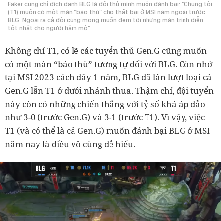
Faker cũng chỉ đích danh BLG là đối thủ mình muốn đánh bại: “Chúng tôi
(T1) muốn có một màn “báo thù” cho thất bại ở MSI năm ngoái trước
BLG. Ngoài ra cả đội cũng mong muốn đem tới những màn trình diễn
tốt nhất cho người hâm mộ”
Không chỉ T1, có lẽ các tuyển thủ Gen.G cũng muốn
có một màn “báo thù” tương tự đối với BLG. Còn nhớ
tại MSI 2023 cách đây 1 năm, BLG đã lần lượt loại cả
Gen.G lẫn T1 ở dưới nhánh thua. Thậm chí, đội tuyển
này còn có những chiến thắng với tỷ số khá áp đảo
như 3-0 (trước Gen.G) và 3-1 (trước T1). Vì vậy, việc
T1 (và có thể là cả Gen.G) muốn đánh bại BLG ở MSI
năm nay là điều vô cùng dễ hiểu.