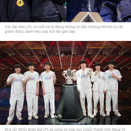
Các đại diện LPL có thể nói là đang thống trị đấu trường MSI khi họ đã
giành được danh hiệu này 4/5 lần gần đây
BLG rất được khán giả LPL kỳ vọng sẽ tiếp tục chuỗi thành tích đáng tự