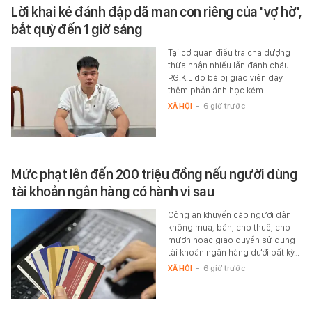
Lời khai kẻ đánh đập dã man con riêng của 'vợ hờ',
bắt quỳ đến 1 giờ sáng
Tại cơ quan điều tra cha dượng
thừa nhận nhiều lần đánh cháu
P.G.K.L do bé bị giáo viên dạy
thêm phản ánh học kém.
XÃ HỘI
-
6 giờ trước
Mức phạt lên đến 200 triệu đồng nếu người dùng
tài khoản ngân hàng có hành vi sau
Công an khuyến cáo người dân
không mua, bán, cho thuê, cho
mượn hoặc giao quyền sử dụng
tài khoản ngân hàng dưới bất kỳ…
XÃ HỘI
-
6 giờ trước