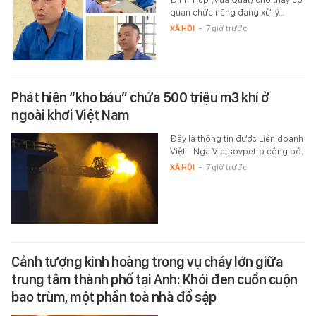
quan chức năng đang xử lý…
XÃ HỘI
-
7 giờ trước
Phát hiện “kho báu” chứa 500 triệu m3 khí ở
ngoài khơi Việt Nam
Đây là thông tin được Liên doanh
Việt - Nga Vietsovpetro công bố.
XÃ HỘI
-
7 giờ trước
Cảnh tượng kinh hoàng trong vụ cháy lớn giữa
trung tâm thành phố tại Anh: Khói đen cuồn cuộn
bao trùm, một phần toà nhà đổ sập