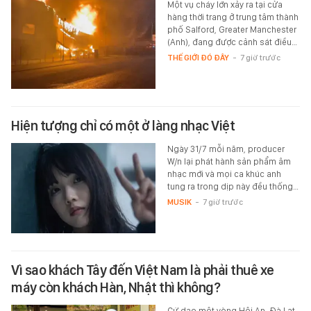
Một vụ cháy lớn xảy ra tại cửa
hàng thời trang ở trung tâm thành
phố Salford, Greater Manchester
(Anh), đang được cảnh sát điều…
THẾ GIỚI ĐÓ ĐÂY
-
7 giờ trước
Hiện tượng chỉ có một ở làng nhạc Việt
Ngày 31/7 mỗi năm, producer
W/n lại phát hành sản phẩm âm
nhạc mới và mọi ca khúc anh
tung ra trong dịp này đều thống…
MUSIK
-
7 giờ trước
Vì sao khách Tây đến Việt Nam là phải thuê xe
máy còn khách Hàn, Nhật thì không?
Cứ dạo một vòng Hội An, Đà Lạt