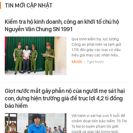
TIN MỚI CẬP NHẬT
Kiểm tra hộ kinh doanh, công an khởi tố chủ hộ
Nguyễn Văn Chung SN 1991
Quá trình kiểm tra, lực lượng
Công an phát hiện và tạm giữ
1.115 đôi giày các loại có dấu
hiệu giả mạo các nhãn hiệu…
XÃ HỘI
-
7 giờ trước
Giọt nước mắt gây phẫn nộ của người mẹ sát hại
con, dựng hiện trường giả để trục lợi 4,2 tỉ đồng
bảo hiểm
Với hành vi sát hại con 5 tuổi để
chiếm đoạt tiền bảo hiểm, Tô Thị
Ty Na bị tuyên phạm tội giết
người và gian lận trong kinh…