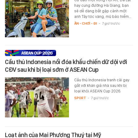
hay cung đường Hà Giang, bạn
sẽ dễ dàng bắt gặp cảnh một
anh Tây tóc vàng, mũ bảo hiểm…
ĂN - CHƠI - ĐI
-
7 giờ trước
Cầu thủ Indonesia nổi đóa khẩu chiến dữ dội với
CĐV sau khi bị loại sớm ở ASEAN Cup
Cầu thủ Indonesia tranh cãi gay
gắt với khán giả nhà sau khi bị
loại khỏi ASEAN Cup 2026.
SPORT
-
7 giờ trước
Loạt ảnh của Mai Phương Thuý tại Mỹ