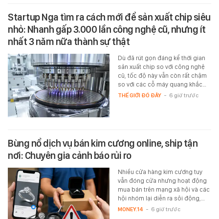
Startup Nga tìm ra cách mới để sản xuất chip siêu
nhỏ: Nhanh gấp 3.000 lần công nghệ cũ, nhưng ít
nhất 3 năm nữa thành sự thật
Dù đã rút gọn đáng kể thời gian
sản xuất chip so với công nghệ
cũ, tốc độ này vẫn còn rất chậm
so với các cỗ máy quang khắc…
THẾ GIỚI ĐÓ ĐÂY
-
6 giờ trước
Bùng nổ dịch vụ bán kim cương online, ship tận
nơi: Chuyên gia cảnh báo rủi ro
Nhiều cửa hàng kim cương tuy
vẫn đóng cửa nhưng hoạt động
mua bán trên mạng xã hội và các
hội nhóm lại diễn ra sôi động,…
MONEY.14
-
6 giờ trước