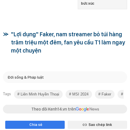
bức xúc
"Lợi dụng" Faker, nam streamer bỏ túi hàng
trăm triệu một đêm, fan yêu cầu T1 làm ngay
một chuyện
Đời sống & Pháp luật
Tags
Liên Minh Huyền Thoại
MSI 2024
Faker
T1
Theo dõi Kenh14.vn trên
Chia sẻ
Sao chép link