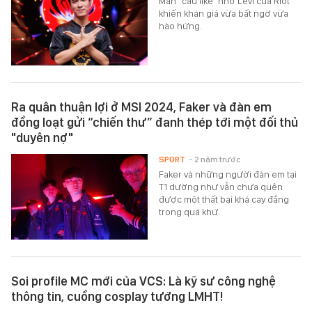
Màn "câu like" nhờ Levi của Riot
khiến khán giả vừa bất ngờ vừa
hào hứng.
Ra quân thuận lợi ở MSI 2024, Faker và đàn em
đồng loạt gửi “chiến thư” đanh thép tới một đối thủ
"duyên nợ"
SPORT
- 2 năm trước
Faker và những người đàn em tại
T1 dường như vẫn chưa quên
được một thất bại khá cay đắng
trong quá khứ.
Soi profile MC mới của VCS: Là kỹ sư công nghệ
thông tin, cuồng cosplay tướng LMHT!