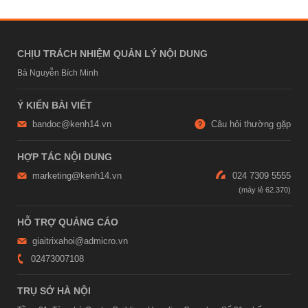
CHỊU TRÁCH NHIỆM QUẢN LÝ NỘI DUNG
Bà Nguyễn Bích Minh
Ý KIẾN BÀI VIẾT
bandoc@kenh14.vn
Câu hỏi thường gặp
HỢP TÁC NỘI DUNG
marketing@kenh14.vn
024 7309 5555
HỖ TRỢ QUẢNG CÁO
giaitrixahoi@admicro.vn
02473007108
TRỤ SỞ HÀ NỘI