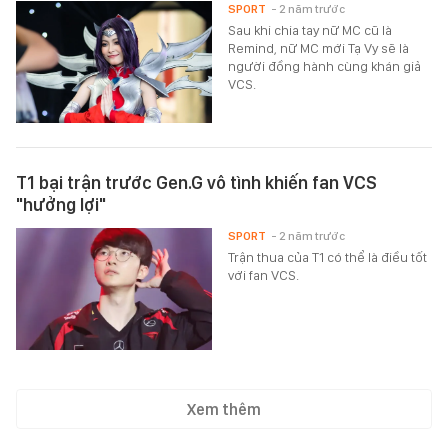
SPORT
- 2 năm trước
Sau khi chia tay nữ MC cũ là
Remind, nữ MC mới Tạ Vy sẽ là
người đồng hành cùng khán giả
VCS.
T1 bại trận trước Gen.G vô tình khiến fan VCS
"hưởng lợi"
SPORT
- 2 năm trước
Trận thua của T1 có thể là điều tốt
với fan VCS.
Xem thêm