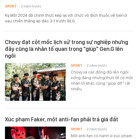
SPORT
- 2 năm trước
Kỳ MSI 2024 đã chính thức kép lại với chức vô địch thuộc về Gen.G
sau chiến thắng áp đảo 3-1 trước BLG.
Chovy đạt cột mốc lịch sử trong sự nghiệp nhưng
đây cũng là nhân tố quan trọng "giúp" Gen.G lên
ngôi
SPORT
- 2 năm trước
Chovy và các đồng đội lên ngôi
xứng đáng nhưng thực tế có một
nhân tố khác cũng "giúp đỡ" rất
nhiều.
Xúc phạm Faker, một anti-fan phải trả giá đắt
SPORT
- 2 năm trước
Một anti-fan có hành vi xúc phạm