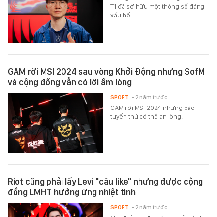
T1 đã sở hữu một thông số đáng
xấu hổ.
GAM rời MSI 2024 sau vòng Khởi Động nhưng SofM
và cộng đồng vẫn có lời ấm lòng
SPORT
- 2 năm trước
GAM rời MSI 2024 nhưng các
tuyển thủ có thể an lòng.
Riot cũng phải lấy Levi "câu like" nhưng được cộng
đồng LMHT hưởng ứng nhiệt tình
SPORT
- 2 năm trước