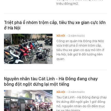
triệu đồng/m2.
Triệt phá ổ nhóm trộm cắp, tiêu thụ xe gian cực lớn
ở Hà Nội
XÃ HỘI
- 2 năm trước
Công an quận Hà Đông (Hà Nội)
vừa triệt phá ổ nhóm trộm cắp,
tiêu thụ xe gian có quy mô lớn ở
Hà Nội, bắt giữ 8 đối tượng liên
quan.
Nguyên nhân tàu Cát Linh - Hà Đông đang chạy
bỗng đột ngột dừng lại một tiếng
XÃ HỘI
- 2 năm trước
Tàu Cát Linh - Hà Đông đang chạy
thì dừng đột ngột gần 1 giờ đồng
hồ, nguyên nhân do lỗi đếm trục
tại ga Yên Nghĩa.