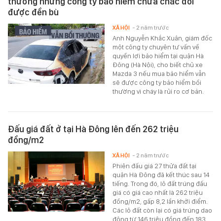
thường nhưng công ty bảo hiểm chưa chắc đòi
được đền bù
XÃ HỘI
- 2 năm trước
Anh Nguyễn Khắc Xuân, giám đốc
một công ty chuyên tư vấn về
quyền lợi bảo hiểm tại quận Hà
Đông (Hà Nội), cho biết chủ xe
Mazda 3 nếu mua bảo hiểm vẫn
sẽ được công ty bảo hiểm bồi
thường vì cháy là rủi ro cơ bản.
Đấu giá đất ở tại Hà Đông lên đến 262 triệu
đồng/m2
XÃ HỘI
- 2 năm trước
Phiên đấu giá 27 thửa đất tại
quận Hà Đông đã kết thúc sau 14
tiếng. Trong đó, lô đất trúng đấu
giá có giá cao nhất là 262 triệu
đồng/m2, gấp 8,2 lần khởi điểm.
Các lô đất còn lại có giá trúng dao
động từ 146 triệu đồng đến 183