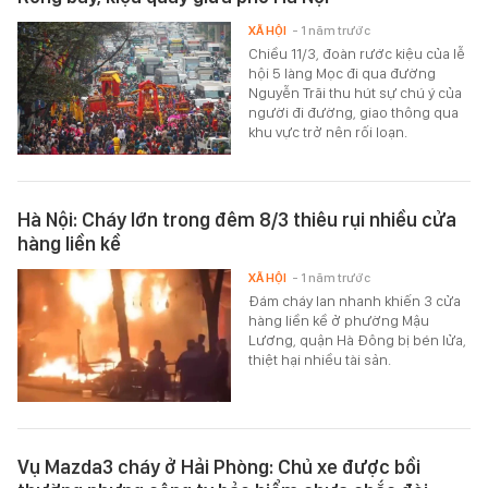
XÃ HỘI
- 1 năm trước
Chiều 11/3, đoàn rước kiệu của lễ
hội 5 làng Mọc đi qua đường
Nguyễn Trãi thu hút sự chú ý của
người đi đường, giao thông qua
khu vực trở nên rối loạn.
Hà Nội: Cháy lớn trong đêm 8/3 thiêu rụi nhiều cửa
hàng liền kề
XÃ HỘI
- 1 năm trước
Đám cháy lan nhanh khiến 3 cửa
hàng liền kề ở phường Mậu
Lương, quận Hà Đông bị bén lửa,
thiệt hại nhiều tài sản.
Vụ Mazda3 cháy ở Hải Phòng: Chủ xe được bồi