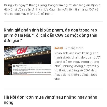
Đúng 21h ngày 11 tháng Giêng, hàng trăm người dân làng An Định ở
Hà Nội lại đổ ra sân đình xin lửa đầu năm với niềm tin mang “đỏ” về
nhà sẽ gặp may mắn suốt cả năm.
Khán giả phản ánh bị xúc phạm, đe doạ trong rạp
phim ở Hà Nội: "Tôi chỉ cần CGV có một động thái
đơn giản"
XÃ HỘI
- 7 tháng trước
Phản ánh việc nam khán giả có
hành vi xúc phạm, đe doạ người
già và trẻ em ngay trong phòng
chiếu nhưng không được xử lý
kịp thời, bài đăng về CGV Mac
Plaza đang khiến dư luận bức
xúc.
Hà Nội đón ‘cơn mưa vàng’ sau những ngày nắng
nóng