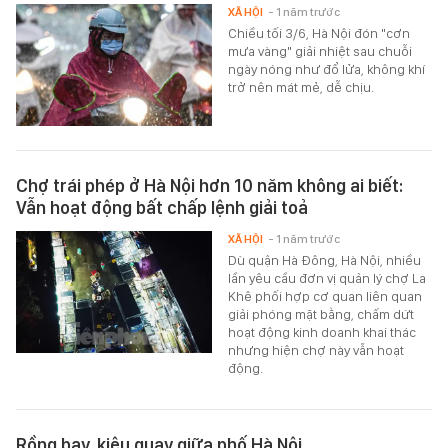
XÃ HỘI
- 1 năm trước
Chiều tối 3/6, Hà Nội đón "cơn
mưa vàng" giải nhiệt sau chuỗi
ngày nóng như đổ lửa, không khí
trở nên mát mẻ, dễ chịu.
Chợ trái phép ở Hà Nội hơn 10 năm không ai biết:
Vẫn hoạt động bất chấp lệnh giải toả
XÃ HỘI
- 1 năm trước
Dù quận Hà Đông, Hà Nội, nhiều
lần yêu cầu đơn vị quản lý chợ La
Khê phối hợp cơ quan liên quan
giải phóng mặt bằng, chấm dứt
hoạt động kinh doanh khai thác
nhưng hiện chợ này vẫn hoạt
động.
Rồng bay, kiệu quay giữa phố Hà Nội