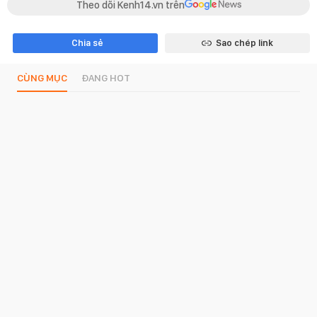
Theo dõi Kenh14.vn trên
Chia sẻ
Sao chép link
CÙNG MỤC
ĐANG HOT