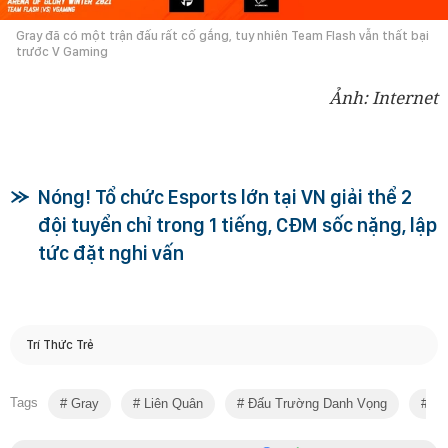
Gray đã có một trận đấu rất cố gắng, tuy nhiên Team Flash vẫn thất bại
trước V Gaming
Ảnh: Internet
Nóng! Tổ chức Esports lớn tại VN giải thể 2
đội tuyển chỉ trong 1 tiếng, CĐM sốc nặng, lập
tức đặt nghi vấn
Trí Thức Trẻ
Tags
Gray
Liên Quân
Đấu Trường Danh Vọng
Te