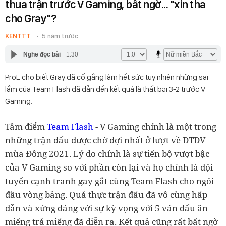
thua trận trước V Gaming, bất ngờ... "xin tha
cho Gray"?
KENTTT
5 năm trước
Nghe đọc bài
1:30
ProE cho biết Gray đã cố gắng làm hết sức tuy nhiên những sai
lầm của Team Flash đã dẫn đến kết quả là thất bại 3-2 trước V
Gaming.
Tâm điểm
Team Flash
- V Gaming chính là một trong
những trận đấu được chờ đợi nhất ở lượt về ĐTDV
mùa Đông 2021. Lý do chính là sự tiến bộ vượt bậc
của V Gaming so với phần còn lại và họ chính là đội
tuyển cạnh tranh gay gắt cùng Team Flash cho ngôi
đầu vòng bảng. Quả thực trận đấu đã vô cùng hấp
dẫn và xứng đáng với sự kỳ vọng với 5 ván đấu ăn
miếng trả miếng đã diễn ra. Kết quả cũng rất bất ngờ