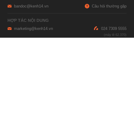
bandoc@kenh14.vn
Câu hỏi thường gặp
HỢP TÁC NỘI DUNG
marketing@kenh14.vn
024 7309 5555
HỖ TRỢ QUẢNG CÁO
giaitrixahoi@admicro.vn
02473007108
TRỤ SỞ HÀ NỘI
Tầng 21, Tòa nhà Center Building, Hapulico Complex, Số 01, phố
Nguyễn Huy Tưởng, phường Thanh Xuân, thành phố Hà Nội
TRỤ SỞ TP.HỒ CHÍ MINH
Tầng 4, Tòa nhà 123, số 127 Võ Văn Tần, Phường Xuân Hòa, TPHCM
Giấy phép thiết lập trang thông tin điện tử tổng hợp trên mạng số
2215/GP-TTĐT do Sở Thông tin và Truyền thông Hà Nội cấp ngày 10