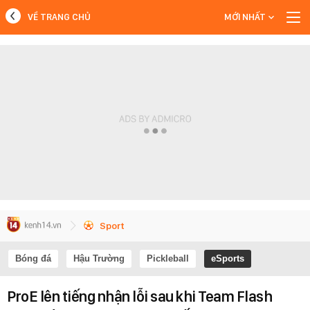
VỀ TRANG CHỦ
MỚI NHẤT
MỚI NHẤT
Xem thêm
Sport
Bóng đá
Hậu Trường
Pickleball
eSports
ProE lên tiếng nhận lỗi sau khi Team Flash