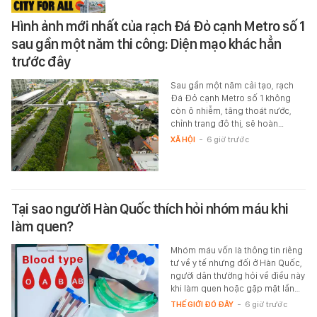
Hình ảnh mới nhất của rạch Đá Đỏ cạnh Metro số 1
sau gần một năm thi công: Diện mạo khác hẳn
trước đây
Sau gần một năm cải tạo, rạch
Đá Đỏ cạnh Metro số 1 không
còn ô nhiễm, tăng thoát nước,
chỉnh trang đô thị, sẽ hoàn…
XÃ HỘI
-
6 giờ trước
Tại sao người Hàn Quốc thích hỏi nhóm máu khi
làm quen?
Mhóm máu vốn là thông tin riêng
tư về y tế nhưng đối ở Hàn Quốc,
người dân thường hỏi về điều này
khi làm quen hoặc gặp mặt lần…
THẾ GIỚI ĐÓ ĐÂY
-
6 giờ trước