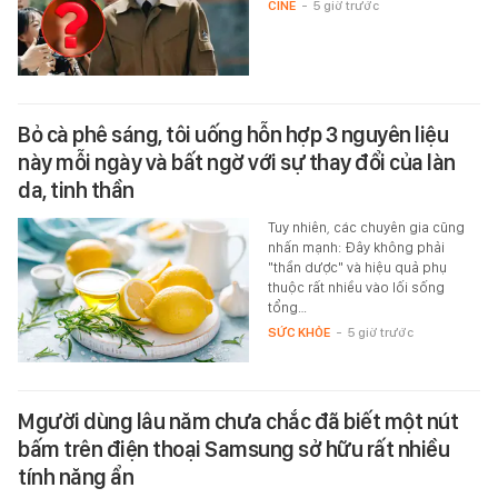
CINE
-
5 giờ trước
Bỏ cà phê sáng, tôi uống hỗn hợp 3 nguyên liệu
này mỗi ngày và bất ngờ với sự thay đổi của làn
da, tinh thần
Tuy nhiên, các chuyên gia cũng
nhấn mạnh: Đây không phải
"thần dược" và hiệu quả phụ
thuộc rất nhiều vào lối sống
tổng…
SỨC KHỎE
-
5 giờ trước
Mgười dùng lâu năm chưa chắc đã biết một nút
bấm trên điện thoại Samsung sở hữu rất nhiều
tính năng ẩn