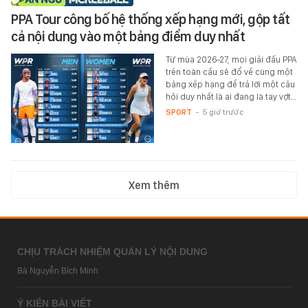
PPA Tour công bố hệ thống xếp hạng mới, gộp tất
cả nội dung vào một bảng điểm duy nhất
Từ mùa 2026-27, mọi giải đấu PPA
trên toàn cầu sẽ đổ về cùng một
bảng xếp hạng để trả lời một câu
hỏi duy nhất là ai đang là tay vợt…
SPORT
-
5 giờ trước
Xem thêm
CHỊU TRÁCH NHIỆM QUẢN LÝ NỘI DUNG
Bà Nguyễn Bích Minh
Ý KIẾN BÀI VIẾT