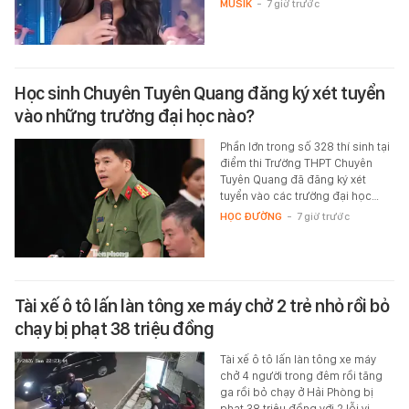
MUSIK
-
7 giờ trước
Học sinh Chuyên Tuyên Quang đăng ký xét tuyển
vào những trường đại học nào?
Phần lớn trong số 328 thí sinh tại
điểm thi Trường THPT Chuyên
Tuyên Quang đã đăng ký xét
tuyển vào các trường đại học…
HỌC ĐƯỜNG
-
7 giờ trước
Tài xế ô tô lấn làn tông xe máy chở 2 trẻ nhỏ rồi bỏ
chạy bị phạt 38 triệu đồng
Tài xế ô tô lấn làn tông xe máy
chở 4 người trong đêm rồi tăng
ga rồi bỏ chạy ở Hải Phòng bị
phạt 38 triệu đồng với 2 lỗi vi…