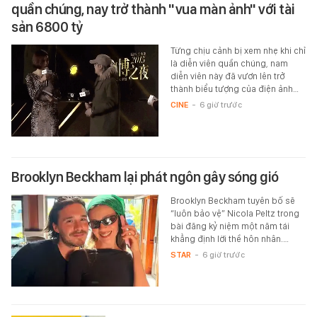
quần chúng, nay trở thành "vua màn ảnh" với tài
sản 6800 tỷ
Từng chịu cảnh bị xem nhẹ khi chỉ
là diễn viên quần chúng, nam
diễn viên này đã vươn lên trở
thành biểu tượng của điện ảnh…
CINE
-
6 giờ trước
Brooklyn Beckham lại phát ngôn gây sóng gió
Brooklyn Beckham tuyên bố sẽ
“luôn bảo vệ” Nicola Peltz trong
bài đăng kỷ niệm một năm tái
khẳng định lời thề hôn nhân.…
STAR
-
6 giờ trước