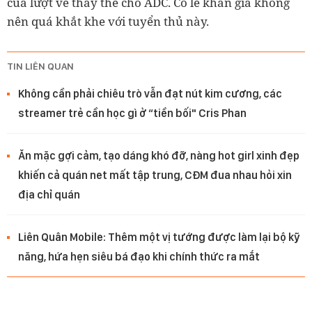
của lượt về thay thế cho ADC. Có lẽ khán giả không
nên quá khắt khe với tuyển thủ này.
TIN LIÊN QUAN
Không cần phải chiêu trò vẫn đạt nút kim cương, các
streamer trẻ cần học gì ở “tiền bối" Cris Phan
Ăn mặc gợi cảm, tạo dáng khó đỡ, nàng hot girl xinh đẹp
khiến cả quán net mất tập trung, CĐM đua nhau hỏi xin
địa chỉ quán
Liên Quân Mobile: Thêm một vị tướng được làm lại bộ kỹ
năng, hứa hẹn siêu bá đạo khi chính thức ra mắt