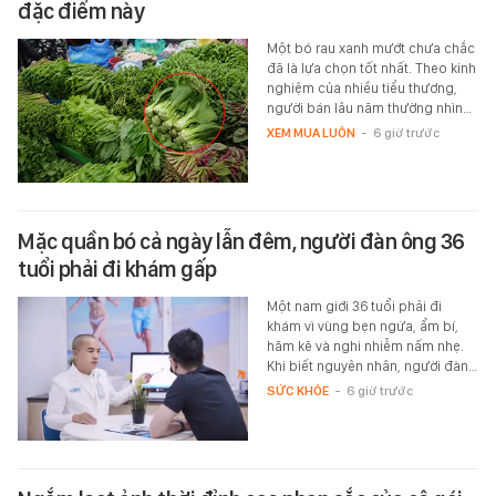
đặc điểm này
Một bó rau xanh mướt chưa chắc
đã là lựa chọn tốt nhất. Theo kinh
nghiệm của nhiều tiểu thương,
người bán lâu năm thường nhìn…
XEM MUA LUÔN
-
6 giờ trước
Mặc quần bó cả ngày lẫn đêm, người đàn ông 36
tuổi phải đi khám gấp
Một nam giới 36 tuổi phải đi
khám vì vùng bẹn ngứa, ẩm bí,
hăm kẽ và nghi nhiễm nấm nhẹ.
Khi biết nguyên nhân, người đàn…
SỨC KHỎE
-
6 giờ trước