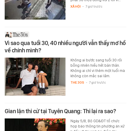
XÃ HỘI
-
7 giờ trước
Vì sao qua tuổi 30, 40 nhiều người vẫn thấy mơ hồ
về chính mình?
Không ai bước sang tuổi 30 rồi
bỗng nhiên hiểu hết bản thân.
Không ai chỉ vì thêm một tuổi mà
không còn mắc sai lầm.
THE 30S
-
7 giờ trước
Gian lận thi cử tại Tuyên Quang: Thi lại ra sao?
Ngày 5/8, Bộ GD&ĐT tổ chức
họp báo thông tin phương án xử