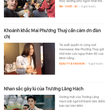
thực đường phố ngon nhất thế…
ĂN - CHƠI - ĐI
-
5 giờ trước
Khoảnh khắc Mai Phương Thuý cần cảm ơn đàn
chị
Tái xuất quyến rũ cùng suit
menswear, Mai Phương Thúy gợi
nhớ màn cứu nguy thảm đỏ của
Minh Hằng.
BEAUTY & FASHION
-
5 giờ trước
Nhan sắc gây lú của Trương Lăng Hách
Gương mặt của Trương Lăng
Hách bất ngờ trở thành tâm điểm
bàn tán trên MXH.