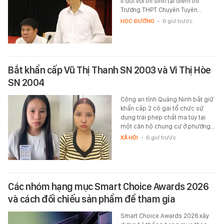
lí đối với thí sinh tại điểm thi
Trường THPT Chuyên Tuyên…
HỌC ĐƯỜNG
-
6 giờ trước
Bắt khẩn cấp Vũ Thị Thanh SN 2003 và Vi Thị Hòe
SN 2004
Công an tỉnh Quảng Ninh bắt giữ
khẩn cấp 2 cô gái tổ chức sử
dụng trái phép chất ma túy tại
một căn hộ chung cư ở phường…
XÃ HỘI
-
6 giờ trước
Các nhóm hạng mục Smart Choice Awards 2026
và cách đối chiếu sản phẩm để tham gia
Smart Choice Awards 2026 xây