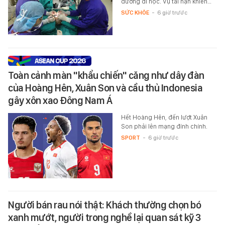
đường đi học. Vụ tai nạn khiến…
SỨC KHỎE
-
6 giờ trước
Toàn cảnh màn "khẩu chiến" căng như dây đàn
của Hoàng Hên, Xuân Son và cầu thủ Indonesia
gây xôn xao Đông Nam Á
Hết Hoàng Hên, đến lượt Xuân
Son phải lên mạng đính chính.
SPORT
-
6 giờ trước
Người bán rau nói thật: Khách thường chọn bó
xanh mướt, người trong nghề lại quan sát kỹ 3