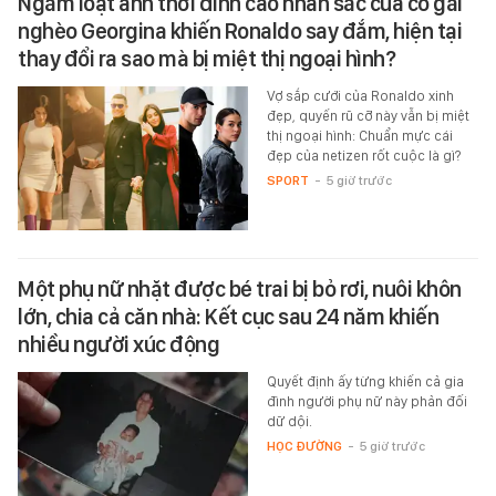
Ngắm loạt ảnh thời đỉnh cao nhan sắc của cô gái
nghèo Georgina khiến Ronaldo say đắm, hiện tại
thay đổi ra sao mà bị miệt thị ngoại hình?
Vợ sắp cưới của Ronaldo xinh
đẹp, quyến rũ cỡ này vẫn bị miệt
thị ngoại hình: Chuẩn mực cái
đẹp của netizen rốt cuộc là gì?
SPORT
-
5 giờ trước
Một phụ nữ nhặt được bé trai bị bỏ rơi, nuôi khôn
lớn, chia cả căn nhà: Kết cục sau 24 năm khiến
nhiều người xúc động
Quyết định ấy từng khiến cả gia
đình người phụ nữ này phản đối
dữ dội.
HỌC ĐƯỜNG
-
5 giờ trước