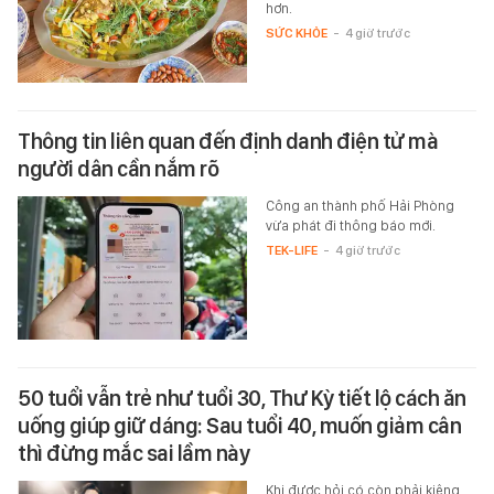
hơn.
SỨC KHỎE
-
4 giờ trước
Thông tin liên quan đến định danh điện tử mà
người dân cần nắm rõ
Công an thành phố Hải Phòng
vừa phát đi thông báo mới.
TEK-LIFE
-
4 giờ trước
50 tuổi vẫn trẻ như tuổi 30, Thư Kỳ tiết lộ cách ăn
uống giúp giữ dáng: Sau tuổi 40, muốn giảm cân
thì đừng mắc sai lầm này
Khi được hỏi có còn phải kiêng