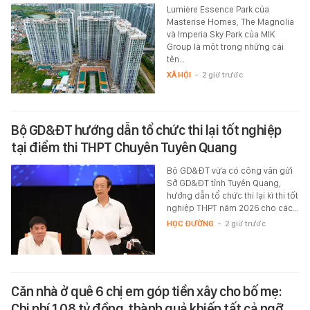
Lumière Essence Park của
Masterise Homes, The Magnolia
và Imperia Sky Park của MIK
Group là một trong những cái
tên…
XÃ HỘI
-
2 giờ trước
Bộ GD&ĐT hướng dẫn tổ chức thi lại tốt nghiệp
tại điểm thi THPT Chuyên Tuyên Quang
Bộ GD&ĐT vừa có công văn gửi
Sở GD&ĐT tỉnh Tuyên Quang,
hướng dẫn tổ chức thi lại kì thi tốt
nghiệp THPT năm 2026 cho các…
HỌC ĐƯỜNG
-
2 giờ trước
Căn nhà ở quê 6 chị em góp tiền xây cho bố mẹ:
Chi phí 1,08 tỷ đồng, thành quả khiến tất cả ngỡ