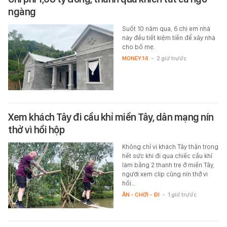
ngàng
Suốt 10 năm qua, 6 chị em nhà
này đều tiết kiệm tiền để xây nhà
cho bố mẹ.
MONEY.14
-
2 giờ trước
Xem khách Tây đi cầu khỉ miền Tây, dân mạng nín
thở vì hồi hộp
Không chỉ vị khách Tây thận trọng
hết sức khi đi qua chiếc cầu khỉ
làm bằng 2 thanh tre ở miền Tây,
người xem clip cũng nín thở vì
hồi…
ĂN - CHƠI - ĐI
-
1 giờ trước