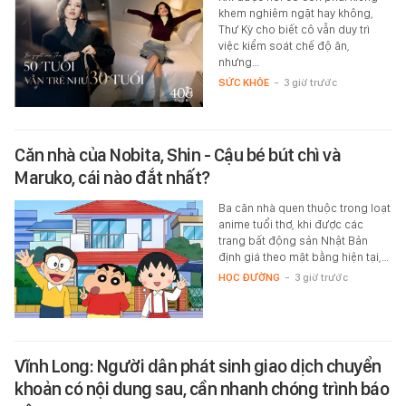
khem nghiêm ngặt hay không,
Thư Kỳ cho biết cô vẫn duy trì
việc kiểm soát chế độ ăn,
nhưng…
SỨC KHỎE
-
3 giờ trước
Căn nhà của Nobita, Shin - Cậu bé bút chì và
Maruko, cái nào đắt nhất?
Ba căn nhà quen thuộc trong loạt
anime tuổi thơ, khi được các
trang bất động sản Nhật Bản
định giá theo mặt bằng hiện tại,…
HỌC ĐƯỜNG
-
3 giờ trước
Vĩnh Long: Người dân phát sinh giao dịch chuyển
khoản có nội dung sau, cần nhanh chóng trình báo