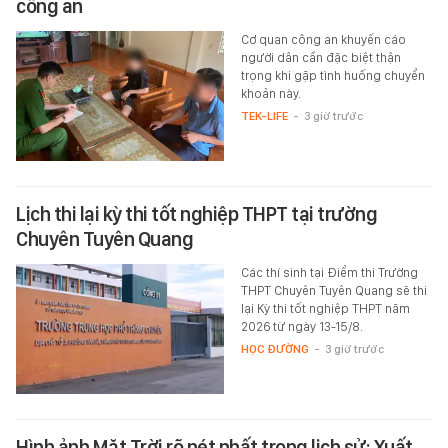
công an
Cơ quan công an khuyến cáo
người dân cần đặc biệt thận
trọng khi gặp tình huống chuyển
khoản này.
TEK-LIFE
-
3 giờ trước
Lịch thi lại kỳ thi tốt nghiệp THPT tại trường
Chuyên Tuyên Quang
Các thí sinh tại Điểm thi Trường
THPT Chuyên Tuyên Quang sẽ thi
lại Kỳ thi tốt nghiệp THPT năm
2026 từ ngày 13-15/8.
HỌC ĐƯỜNG
-
3 giờ trước
Hình ảnh Mặt Trời rõ nét nhất trong lịch sử: Xuất