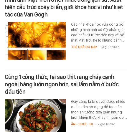
hiện cấu trúc xoáy bí ẩn, giới khoa học ví như kiệt
tác của Van Gogh
Các nhà khoa học vừa công bố
những hình ảnh có độ phân giải
cao nhất từ trước đến nay về bề
mặt Mặt Trời, hé lộ khung cảnh…
THẾ GIỚI ĐÓ ĐÂY
-
3 giờ trước
Cùng 1 công thức, tại sao thịt rang cháy cạnh
ngoài hàng luôn ngon hơn, sai lầm nằm ở bước
đầu tiên
Đây cũng là bí quyết được nhiều
quán cơm áp dụng để tạo nên
món ăn tưởng đơn giản nhưng
luôn khiến thực khách muốn gọi…
ĂN - CHƠI - ĐI
-
2 giờ trước