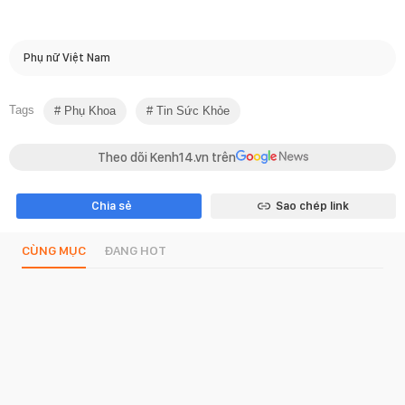
Phụ nữ Việt Nam
Tags
Phụ Khoa
Tin Sức Khỏe
Theo dõi Kenh14.vn trên
Chia sẻ
Sao chép link
CÙNG MỤC
ĐANG HOT