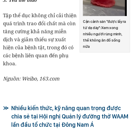
Tập thể dục không chỉ cải thiện
Cận cảnh sán "được lấy ra
quá trình trao đổi chất mà còn
từ dạ dày": Xem xong
tăng cường khả năng miễn
nhiều người rùng mình,
dịch và giảm thiểu sự xuất
thề không ăn đồ sống
hiện của bệnh tật, trong đó có
nữa
các bệnh liên quan đến phụ
khoa.
Nguồn: Weibo, 163.com
Nhiều kiến thức, kỹ năng quan trọng được
chia sẻ tại Hội nghị Quản lý đường thở WAAM
lần đầu tổ chức tại Đông Nam Á