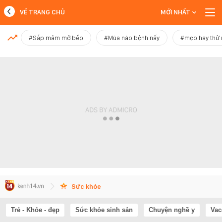
VỀ TRANG CHỦ
MỚI NHẤT
MỚI NHẤT
#Sắp mâm mở bếp
#Mùa nào bệnh nấy
#mẹo hay thử
Xem thêm
Sức khỏe
Trẻ - Khỏe - đẹp
Sức khỏe sinh sản
Chuyện nghề y
Vac