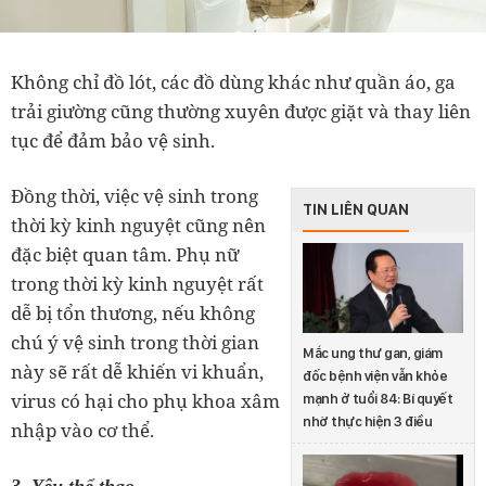
Không chỉ đồ lót, các đồ dùng khác như quần áo, ga
trải giường cũng thường xuyên được giặt và thay liên
tục để đảm bảo vệ sinh.
Đồng thời, việc vệ sinh trong
TIN LIÊN QUAN
thời kỳ kinh nguyệt cũng nên
đặc biệt quan tâm. Phụ nữ
trong thời kỳ kinh nguyệt rất
dễ bị tổn thương, nếu không
chú ý vệ sinh trong thời gian
Mắc ung thư gan, giám
này sẽ rất dễ khiến vi khuẩn,
đốc bệnh viện vẫn khỏe
virus có hại cho phụ khoa xâm
mạnh ở tuổi 84: Bí quyết
nhờ thực hiện 3 điều
nhập vào cơ thể.
3. Yêu thể thao