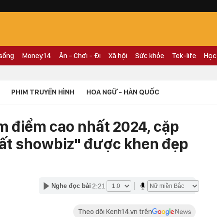
 sống
Money.14
Ăn - Chơi - Đi
Xã hội
Sức khỏe
Tek-life
Học
PHIM TRUYỀN HÌNH
HOA NGỮ - HÀN QUỐC
m điểm cao nhất 2024, cặp
ất showbiz" được khen đẹp
2:21
Nghe đọc bài
Theo dõi Kenh14.vn trên