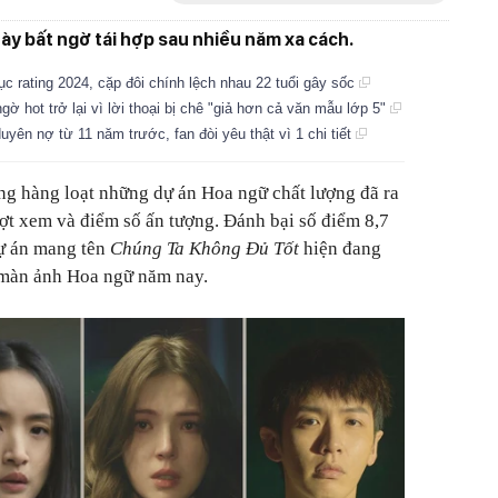
này bất ngờ tái hợp sau nhiều năm xa cách.
c rating 2024, cặp đôi chính lệch nhau 22 tuổi gây sốc
 hot trở lại vì lời thoại bị chê "giả hơn cả văn mẫu lớp 5"
uyên nợ từ 11 năm trước, fan đòi yêu thật vì 1 chi tiết
g hàng loạt những dự án Hoa ngữ chất lượng đã ra
ượt xem và điểm số ấn tượng. Đánh bại số điểm 8,7
ự án mang tên
Chúng Ta Không Đủ Tốt
hiện đang
 màn ảnh Hoa ngữ năm nay.