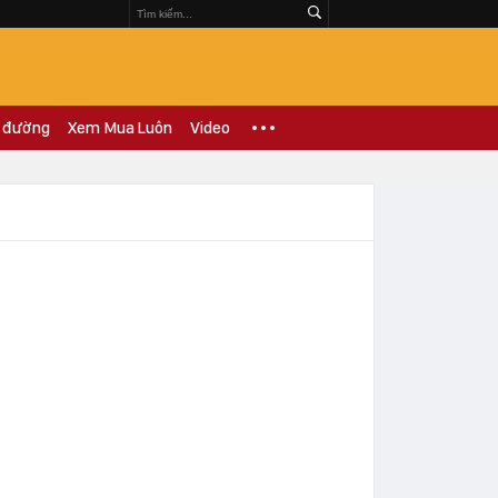
 đường
Xem Mua Luôn
Video