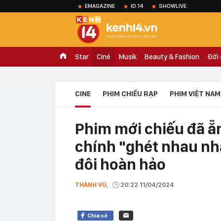
EMAGAZINE
ID.14
SHOWLIVE
Star
Ciné
Musik
Beauty & Fashion
Đời
CINE
PHIM CHIẾU RẠP
PHIM VIỆT NAM
Phim mới chiếu đã ẵ
chính "ghét nhau nh
đôi hoàn hảo
THÀNH VŨ,
20:22 11/04/2024
Chia sẻ