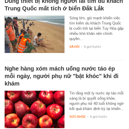
Dùng thiết bị không người lái tìm du khách
Trung Quốc mất tích ở biển Đắk Lắk
Sóng lớn, gió mạnh khiến việc
tìm kiếm du khách Trung Quốc
bị cuốn trôi tại biển Tuy Hòa gặp
nhiều khó khăn nên chính
quyền…
XÃ HỘI
-
5 giờ trước
Nghe hàng xóm mách uống nước táo ép
mỗi ngày, người phụ nữ "bật khóc" khi đi
khám
Tin rằng một ly nước ép táo mỗi
sáng là bí quyết sống khỏe,
người phụ nữ 40 tuổi không ngờ
kết quả khám định kỳ lại khiến…
SỨC KHỎE
-
5 giờ trước