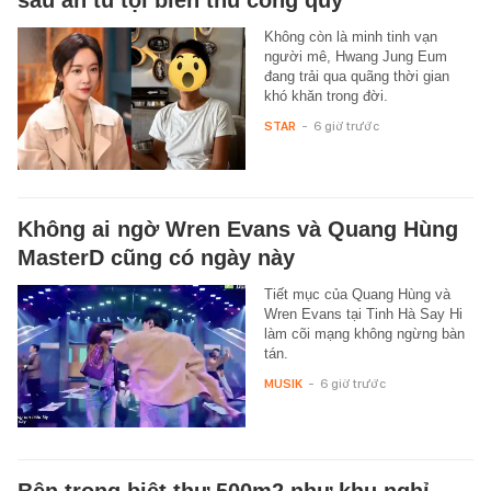
Không còn là minh tinh vạn
người mê, Hwang Jung Eum
đang trải qua quãng thời gian
khó khăn trong đời.
STAR
-
6 giờ trước
Không ai ngờ Wren Evans và Quang Hùng
MasterD cũng có ngày này
Tiết mục của Quang Hùng và
Wren Evans tại Tinh Hà Say Hi
làm cõi mạng không ngừng bàn
tán.
MUSIK
-
6 giờ trước
Bên trong biệt thự 500m2 như khu nghỉ