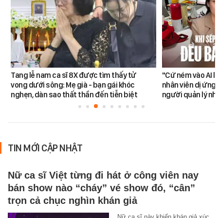
Tang lễ nam ca sĩ 8X được tìm thấy tử
"Cứ ném vào AI l
vong dưới sông: Mẹ già - bạn gái khóc
nhân viên dị ứng 
nghẹn, dàn sao thất thần đến tiễn biệt
người quản lý nh
TIN MỚI CẬP NHẬT
Nữ ca sĩ Việt từng đi hát ở công viên nay
bán show nào “cháy” vé show đó, “cân”
trọn cả chục nghìn khán giả
Nữ ca sĩ này khiến khán giả xúc