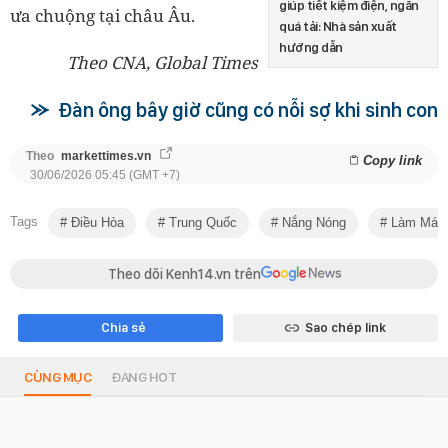
giúp tiết kiệm điện, ngăn
ưa chuộng tại châu Âu.
quá tải: Nhà sản xuất
hướng dẫn
Theo CNA, Global Times
Đàn ông bây giờ cũng có nỗi sợ khi sinh con
Theo
markettimes.vn
Copy link
30/06/2026 05:45 (GMT +7)
Tags
Điều Hòa
Trung Quốc
Nắng Nóng
Làm Mát
Theo dõi Kenh14.vn trên
Chia sẻ
Sao chép link
CÙNG MỤC
ĐANG HOT