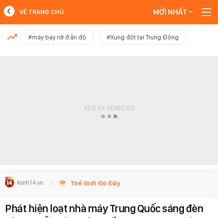
MỚI NHẤT
VỀ TRANG CHỦ
MỚI NHẤT
#máy bay rơi ở ấn độ
#Xung đột tại Trung Đông
Xem thêm
Thế Giới Đó Đây
Phát hiện loạt nhà máy Trung Quốc sáng đèn