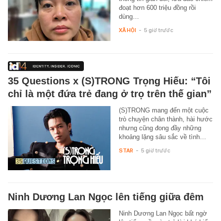
đoạt hơn 600 triệu đồng rồi
dùng…
XÃ HỘI
-
5 giờ trước
35 Questions x (S)TRONG Trọng Hiếu: “Tôi
chỉ là một đứa trẻ đang ở trọ trên thế gian”
(S)TRONG mang đến một cuộc
trò chuyện chân thành, hài hước
nhưng cũng đong đầy những
khoảng lặng sâu sắc về tình…
STAR
-
5 giờ trước
Ninh Dương Lan Ngọc lên tiếng giữa đêm
Ninh Dương Lan Ngọc bất ngờ