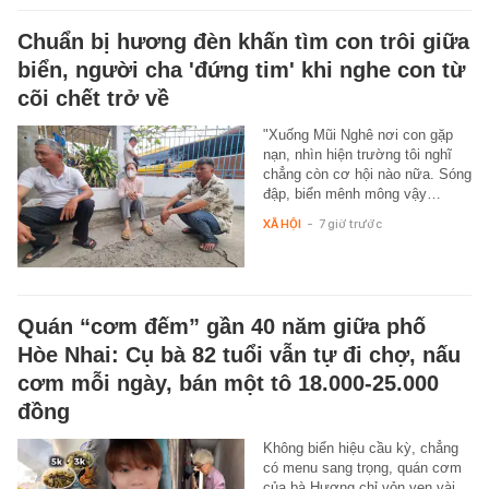
Chuẩn bị hương đèn khấn tìm con trôi giữa
biển, người cha 'đứng tim' khi nghe con từ
cõi chết trở về
"Xuống Mũi Nghê nơi con gặp
nạn, nhìn hiện trường tôi nghĩ
chẳng còn cơ hội nào nữa. Sóng
đập, biển mênh mông vậy…
XÃ HỘI
-
7 giờ trước
Quán “cơm đếm” gần 40 năm giữa phố
Hòe Nhai: Cụ bà 82 tuổi vẫn tự đi chợ, nấu
cơm mỗi ngày, bán một tô 18.000-25.000
đồng
Không biển hiệu cầu kỳ, chẳng
có menu sang trọng, quán cơm
của bà Hương chỉ vỏn vẹn vài