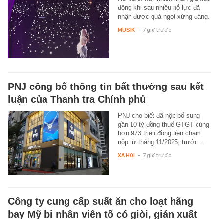
động khi sau nhiều nỗ lực đã
nhận được quả ngọt xứng đáng.
MUSIK
-
7 giờ trước
PNJ công bố thông tin bất thường sau kết
luận của Thanh tra Chính phủ
PNJ cho biết đã nộp bổ sung
gần 10 tỷ đồng thuế GTGT cùng
hơn 973 triệu đồng tiền chậm
nộp từ tháng 11/2025, trước…
XÃ HỘI
-
7 giờ trước
Công ty cung cấp suất ăn cho loạt hãng
bay Mỹ bị nhân viên tố có giòi, gián xuất