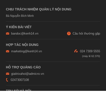
CHỊU TRÁCH NHIỆM QUẢN LÝ NỘI DUNG
Bà Nguyễn Bích Minh
Ý KIẾN BÀI VIẾT
bandoc@kenh14.vn
Câu hỏi thường gặp
HỢP TÁC NỘI DUNG
marketing@kenh14.vn
024 7309 5555
HỖ TRỢ QUẢNG CÁO
giaitrixahoi@admicro.vn
02473007108
TRỤ SỞ HÀ NỘI
Tầng 21, Tòa nhà Center Building, Hapulico Complex, Số 01, phố
Nguyễn Huy Tưởng, phường Thanh Xuân, thành phố Hà Nội