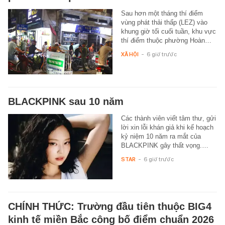
Sau hơn một tháng thí điểm
vùng phát thải thấp (LEZ) vào
khung giờ tối cuối tuần, khu vực
thí điểm thuộc phường Hoàn…
XÃ HỘI
-
6 giờ trước
BLACKPINK sau 10 năm
Các thành viên viết tâm thư, gửi
lời xin lỗi khán giả khi kế hoạch
kỷ niệm 10 năm ra mắt của
BLACKPINK gây thất vọng.…
STAR
-
6 giờ trước
CHÍNH THỨC: Trường đầu tiên thuộc BIG4
kinh tế miền Bắc công bố điểm chuẩn 2026