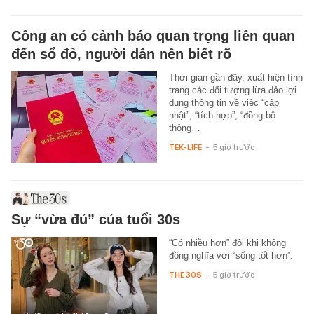
Công an có cảnh báo quan trọng liên quan
đến sổ đỏ, người dân nên biết rõ
Thời gian gần đây, xuất hiện tình
trạng các đối tượng lừa đảo lợi
dụng thông tin về việc “cập
nhật”, “tích hợp”, “đồng bộ
thông…
TEK-LIFE
-
5 giờ trước
Sự “vừa đủ” của tuổi 30s
“Có nhiều hơn” đôi khi không
đồng nghĩa với “sống tốt hơn”.
THE 30S
-
5 giờ trước