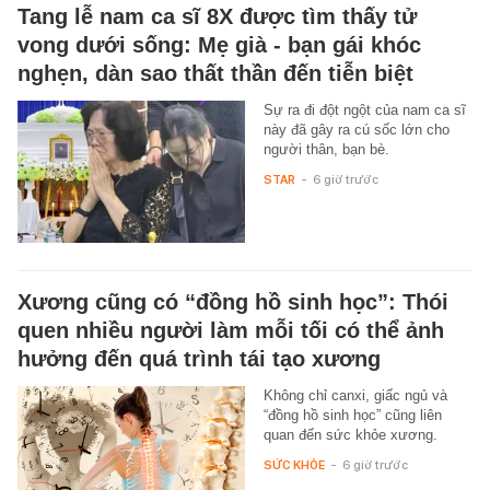
Tang lễ nam ca sĩ 8X được tìm thấy tử
vong dưới sống: Mẹ già - bạn gái khóc
nghẹn, dàn sao thất thần đến tiễn biệt
Sự ra đi đột ngột của nam ca sĩ
này đã gây ra cú sốc lớn cho
người thân, bạn bè.
STAR
-
6 giờ trước
Xương cũng có “đồng hồ sinh học”: Thói
quen nhiều người làm mỗi tối có thể ảnh
hưởng đến quá trình tái tạo xương
Không chỉ canxi, giấc ngủ và
“đồng hồ sinh học” cũng liên
quan đến sức khỏe xương.
SỨC KHỎE
-
6 giờ trước