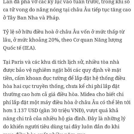
Lan đã phá vỡ các kỷ lục vào tuần trước, trong khi số
ca tử vong do nắng nóng tại châu Âu tiếp tục tăng cao
ở Tây Ban Nha và Pháp.
Tỷ lệ sở hữu điều hoà ở châu Âu vốn ở mức thấp từ
lâu, ở mức khoảng 20%, theo Cơ quan Năng lượng
Quốc tế (IEA).
Tại Paris và các khu di tích lịch sử, nhiều tòa nhà
được bảo vệ nghiêm ngặt bởi các quy định về mặt
tiền, cấm khoan đục tường để lắp đặt hệ thống điều
hòa hai cục truyền thống, chưa kể chi phí lắp đặt
thường cao hơn cả giá điều hòa. Midea cho biết chi
phí lắp đặt một máy điều hòa ở châu Âu có thể lên tới
hơn 1.137 USD (gần 30 triệu VNĐ), vượt quá khả
năng chi trả của nhiều hộ gia đình. Đây là những lý
do khiến người tiêu dùng tại đây luôn đắn đo khi