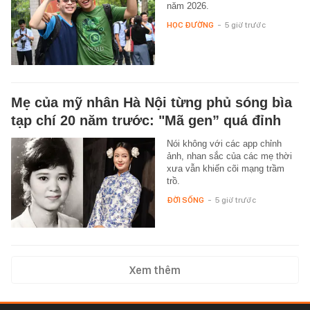
năm 2026.
HỌC ĐƯỜNG
-
5 giờ trước
Mẹ của mỹ nhân Hà Nội từng phủ sóng bìa
tạp chí 20 năm trước: "Mã gen” quá đỉnh
Nói không với các app chỉnh
ảnh, nhan sắc của các mẹ thời
xưa vẫn khiến cõi mạng trầm
trồ.
ĐỜI SỐNG
-
5 giờ trước
Xem thêm