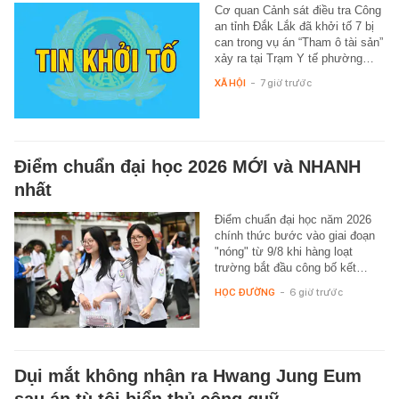
Cơ quan Cảnh sát điều tra Công
an tỉnh Đắk Lắk đã khởi tố 7 bị
can trong vụ án “Tham ô tài sản”
xảy ra tại Trạm Y tế phường…
XÃ HỘI
-
7 giờ trước
Điểm chuẩn đại học 2026 MỚI và NHANH
nhất
Điểm chuẩn đại học năm 2026
chính thức bước vào giai đoạn
"nóng" từ 9/8 khi hàng loạt
trường bắt đầu công bố kết…
HỌC ĐƯỜNG
-
6 giờ trước
Dụi mắt không nhận ra Hwang Jung Eum
sau án tù tội biển thủ công quỹ