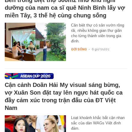
dưỡng của nam ca sĩ quê Ninh Bình lấy vợ
miền Tây, 3 thế hệ cùng chung sống
Căn biệt thự có sân vườn rộng
rãi, nhiều không gian thư giãn
cho từng thành viên trong gia
đình.
ĐỜI SỐNG
-
6 giờ trước
Cận cảnh Doãn Hải My visual sáng bừng,
vợ Xuân Son đặt tay lên ngực hát quốc ca
đầy cảm xúc trong trận đấu của ĐT Việt
Nam
Loạt khoảnh khắc bắt cận nhan
sắc của dàn WAGs Việt đình
đám.