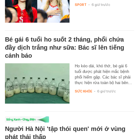
SPORT
-
6 giờ trước
Bé gái 6 tuổi ho suốt 2 tháng, phổi chứa
đầy dịch trắng như sữa: Bác sĩ lên tiếng
cảnh báo
Ho kéo dài, khó thở, bé gái 6
tuổi được phát hiện mắc bệnh
phổi hiếm gặp. Các bác sĩ phải
thực hiện rửa toàn bộ hai bên…
SỨC KHỎE
-
6 giờ trước
Người Hà Nội 'tập thói quen' mới ở vùng
phát thải thấp