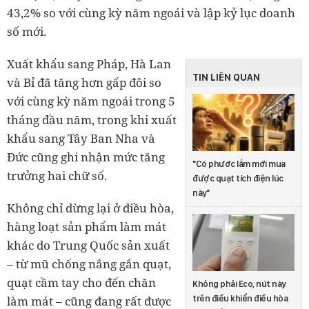
43,2% so với cùng kỳ năm ngoái và lập kỷ lục doanh
số mới.
Xuất khẩu sang Pháp, Hà Lan
TIN LIÊN QUAN
và Bỉ đã tăng hơn gấp đôi so
với cùng kỳ năm ngoái trong 5
tháng đầu năm, trong khi xuất
khẩu sang Tây Ban Nha và
Đức cũng ghi nhận mức tăng
"Có phước lắm mới mua
trưởng hai chữ số.
được quạt tích điện lúc
này"
Không chỉ dừng lại ở điều hòa,
hàng loạt sản phẩm làm mát
khác do Trung Quốc sản xuất
– từ mũ chống nắng gắn quạt,
quạt cầm tay cho đến chăn
Không phải Eco, nút này
làm mát – cũng đang rất được
trên điều khiển điều hòa