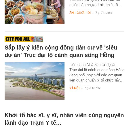
chiếc bàn nhựa dưới chiếc ô…
ĂN - CHƠI - ĐI
-
7 giờ trước
Sắp lấy ý kiến cộng đồng dân cư về 'siêu
dự án' Trục đại lộ cảnh quan sông Hồng
Liên danh Nhà đầu tư dự án
Trục đại lộ cảnh quan sông Hồng
đang phối hợp với các cơ quan
liên quan chuẩn bị tổ chức lấy…
XÃ HỘI
-
7 giờ trước
Khởi tố bác sĩ, y sĩ, nhân viên cùng nguyên
lãnh đạo Trạm Y tế...