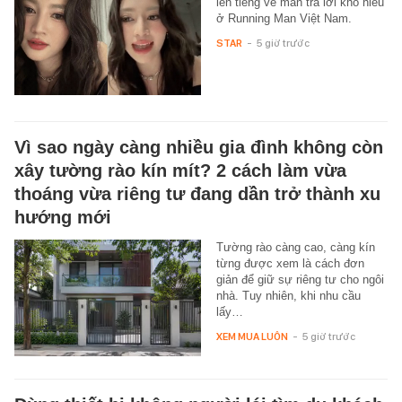
lên tiếng về màn trả lời khó hiểu
ở Running Man Việt Nam.
STAR
-
5 giờ trước
Vì sao ngày càng nhiều gia đình không còn
xây tường rào kín mít? 2 cách làm vừa
thoáng vừa riêng tư đang dần trở thành xu
hướng mới
Tường rào càng cao, càng kín
từng được xem là cách đơn
giản để giữ sự riêng tư cho ngôi
nhà. Tuy nhiên, khi nhu cầu
lấy…
XEM MUA LUÔN
-
5 giờ trước