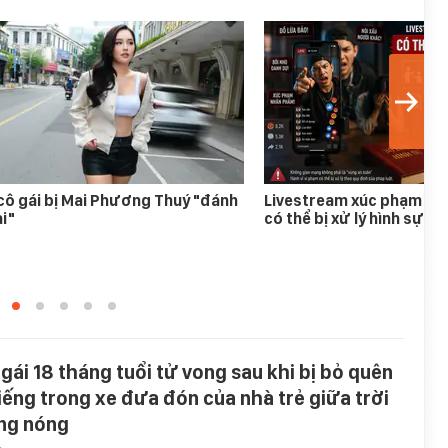
cô gái bị Mai Phương Thuý "đánh
Livestream xúc phạm ng
i"
có thể bị xử lý hình sự
 gái 18 tháng tuổi tử vong sau khi bị bỏ quên
tiếng trong xe đưa đón của nhà trẻ giữa trời
ng nóng