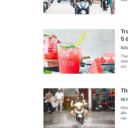
…
Tr
5 
Sức
Theo
nhữn
sức
Th
Xã 
Hôm 
đến 
vào 