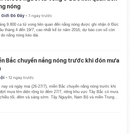
ng nóng
-
 Giới Đó Đây
7 ngày trước
ng 9.800 ca tử vong liên quan đến nắng nóng được ghi nhận ở Đức
ầu tháng 4 đến 19/7, cao nhất kể từ năm 2016; dự báo con số còn
 do nắng nóng kéo dài.
ền Bắc chuyển nắng nóng trước khi đón mưa
n
-
hội
12 ngày trước
nay và ngày mai (26-27/7), miền Bắc chuyển nắng nóng trước khi
đợt mưa lớn diện rộng từ đêm 27/7, riêng khu vực Tây Bắc có mưa
chiều tối, đêm và sáng sớm. Tây Nguyên, Nam Bộ và miền Trung…