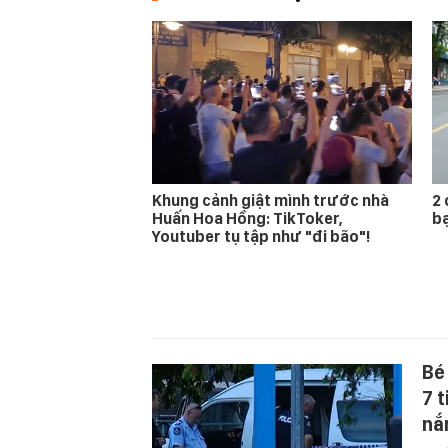
Khung cảnh giật mình trước nhà
2 
Huấn Hoa Hồng: TikToker,
bạ
Youtuber tụ tập như "đi bão"!
Bé
7 
nắ