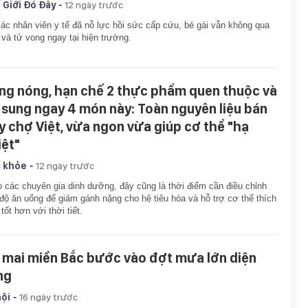
-
 Giới Đó Đây
12 ngày trước
ác nhân viên y tế đã nỗ lực hồi sức cấp cứu, bé gái vẫn không qua
 và tử vong ngay tại hiện trường.
ng nóng, hạn chế 2 thực phẩm quen thuộc và
 sung ngay 4 món này: Toàn nguyên liệu bán
y chợ Việt, vừa ngon vừa giúp cơ thể "hạ
iệt"
-
 khỏe
12 ngày trước
 các chuyên gia dinh dưỡng, đây cũng là thời điểm cần điều chỉnh
độ ăn uống để giảm gánh nặng cho hệ tiêu hóa và hỗ trợ cơ thể thích
 tốt hơn với thời tiết.
 mai miền Bắc bước vào đợt mưa lớn diện
ng
-
hội
16 ngày trước