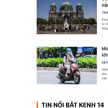
nắ
Thế
Khoả
từ đ
tăng
Mi
lớ
Xã 
Hôm 
đón 
vào 
TIN NỔI BẬT KENH 14