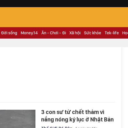
Đời sống
Money.14
Ăn - Chơi - Đi
Xã hội
Sức khỏe
Tek-life
Họ
3 con sư tử chết thảm vì
nắng nóng kỷ lục ở Nhật Bản