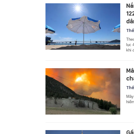
Nắ
12
dâ
Thế
Theo
lục 
khi 
Mâ
ch
Thế
Mây 
hiểm
Gầ