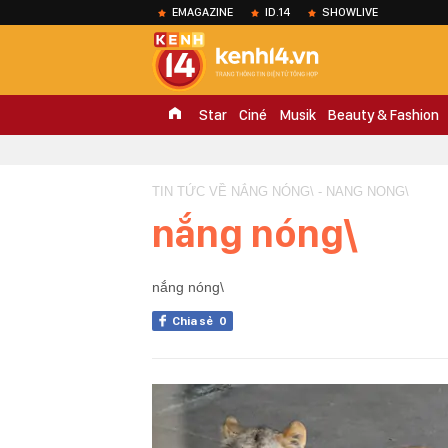
EMAGAZINE
ID.14
SHOWLIVE
Star
Ciné
Musik
Beauty & Fashion
TIN TỨC VỀ NẮNG NÓNG\ - NANG NONG\
nắng nóng\
nắng nóng\
Chia sẻ
0