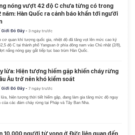
ng nóng vượt 42 độ C chưa từng có trong
2 năm: Hàn Quốc ra cảnh báo khẩn tới người
n
-
 Giới Đó Đây
3 ngày trước
 cơ quan khí tượng quốc gia, nhiệt độ đã tăng vọt lên mức cao kỷ
42,5 độ C tại thành phố Yangsan ở phía đông nam vào Chủ nhật (2/8),
đợt nắng nóng gay gắt tiếp tục bao trùm Hàn Quốc.
y lửa: Hiện tượng hiếm gặp khiến cháy rừng
âu Âu trở nên khó kiểm soát
-
 Giới Đó Đây
7 ngày trước
lửa, hiện tượng thời tiết hiếm gặp, đang làm gia tăng mức độ nguy
 của các đám cháy rừng tại Pháp và Tây Ban Nha.
n 10.000 người tử vong ở Đức liên quan đến