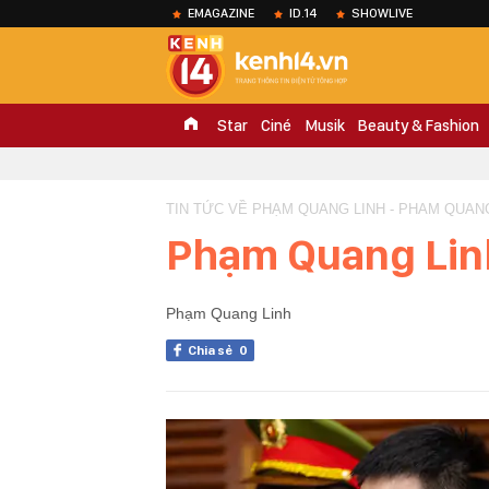
EMAGAZINE
ID.14
SHOWLIVE
Star
Ciné
Musik
Beauty & Fashion
TIN TỨC VỀ PHẠM QUANG LINH - PHAM QUAN
Phạm Quang Lin
Phạm Quang Linh
Chia sẻ
0