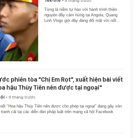
-
Tek-life
9 tháng trước
Từng là niềm tự hào với hành trình thiện
nguyện đầy cảm hứng tại Angola, Quang
Linh Vlogs giờ đây đang đối mặt với nốt…
ước phiên tòa "Chị Em Rọt", xuất hiện bài viết
oa hậu Thùy Tiên nên được tại ngoại"
-
hội
9 tháng trước
viết "Hoa hậu Thùy Tiên nên được cho phép tại ngoại" đang gây xôn
 tranh cãi tại các diễn đàn pháp luật trên mạng xã hội Facebook