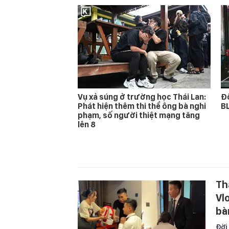
Vụ xả súng ở trường học Thái Lan:
Độ
Phát hiện thêm thi thể ông bà nghi
BL
phạm, số người thiệt mạng tăng
lên 8
Th
Vl
bà
Đời