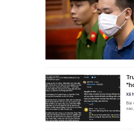
Tr
"h
Xã 
Bài 
xao,