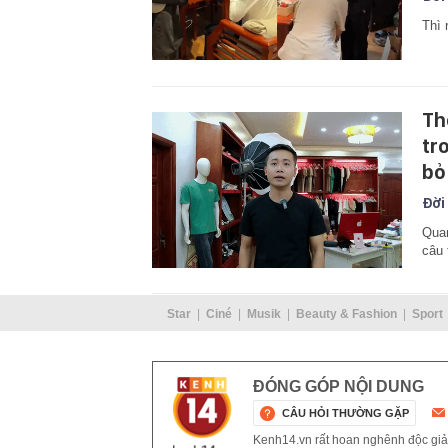
Thì 
Th
tr
bỏ
Đời
Quan
câu 
Star
Ciné
Musik
Beauty & Fashion
Sport
ĐÓNG GÓP NỘI DUNG
CÂU HỎI THƯỜNG GẶP
Kenh14.vn rất hoan nghênh độc giả g