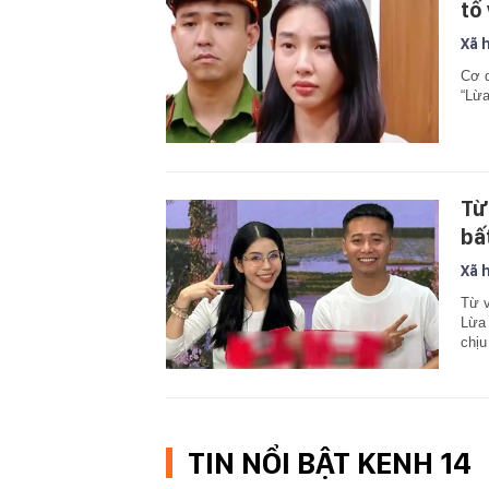
tố 
Xã 
Cơ q
“Lừa
Từ
bấ
Xã 
Từ v
Lừa 
chịu
TIN NỔI BẬT KENH 14