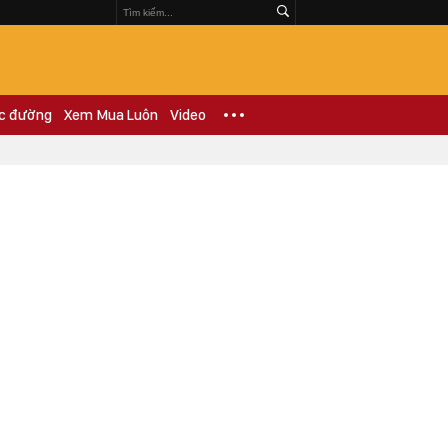
c đường
Xem Mua Luôn
Video