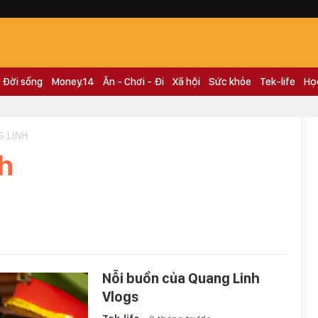
Đời sống
Money.14
Ăn - Chơi - Đi
Xã hội
Sức khỏe
Tek-life
Họ
G LINH
h
Nỗi buồn của Quang Linh
Vlogs