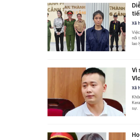
Di
ti
Xã 
Việc
nổi 
lao l
Vì
Vl
Xã 
Khôn
Kera
sự.
Ho