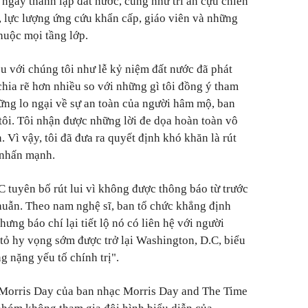
 ngày thành lập đất nước, cũng như tri ân cựu chiến
 lực lượng ứng cứu khẩn cấp, giáo viên và những
huộc mọi tầng lớp.
ệu với chúng tôi như lễ kỷ niệm đất nước đã phát
chia rẽ hơn nhiều so với những gì tôi đồng ý tham
hững lo ngại về sự an toàn của người hâm mộ, ban
 tôi. Tôi nhận được những lời đe dọa hoàn toàn vô
 Vì vậy, tôi đã đưa ra quyết định khó khăn là rút
 nhấn mạnh.
 tuyên bố rút lui vì không được thông báo từ trước
huẫn. Theo nam nghệ sĩ, ban tổ chức khẳng định
hưng báo chí lại tiết lộ nó có liên hệ với người
ỏ hy vọng sớm được trở lại Washington, D.C, biểu
g nặng yếu tố chính trị".
, Morris Day của ban nhạc Morris Day and The Time