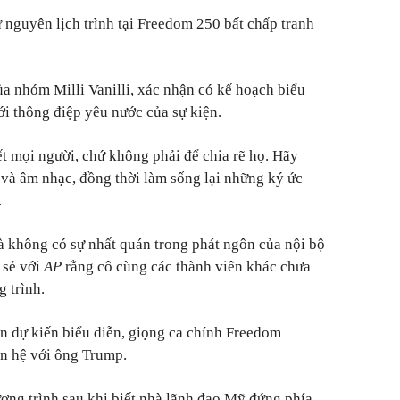
 nguyên lịch trình tại Freedom 250 bất chấp tranh
a nhóm Milli Vanilli, xác nhận có kế hoạch biểu
ới thông điệp yêu nước của sự kiện.
kết mọi người, chứ không phải để chia rẽ họ. Hãy
và âm nhạc, đồng thời làm sống lại những ký ức
.
à không có sự nhất quán trong phát ngôn của nội bộ
a sẻ với
AP
rằng cô cùng các thành viên khác chưa
 trình.
 dự kiến biểu diễn, giọng ca chính Freedom
an hệ với ông Trump.
ương trình sau khi biết nhà lãnh đạo Mỹ đứng phía