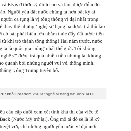
 cả Elvis ở thời kỳ đỉnh cao và làm được điều đó
ào. Người yêu đất nước chúng ta hơn bất kỳ ai
người ca tụng là vị tổng thống vĩ đại nhất trong
ể thay thế những ‘nghệ sĩ’ hạng ba được trả thù lao
i có bài phát biểu lớn nhằm thúc đẩy đất nước tiến
ể từ khi trở thành tổng thống! Hai năm trước, nước
 ta là quốc gia 'nóng' nhất thế giới. Tôi không
nghệ sĩ’ được trả quá nhiều tiền nhưng lại không
ao quanh bởi những người vui vẻ, thông minh,
 thắng”, ông Trump tuyên bố.
rút khỏi Freedom 250 là "nghệ sĩ hạng ba". Ảnh: AFLO.
u cầu cấp dưới xem xét tính khả thi của việc tổ
Back (Nước Mỹ trở lại). Ông mô tả đó sẽ là lễ kỷ
uyệt vời, chỉ những người yêu nước vĩ đại mới