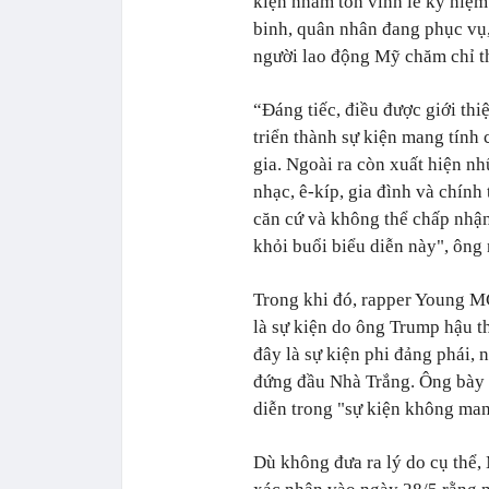
kiện nhằm tôn vinh lễ kỷ niệm
binh, quân nhân đang phục vụ,
người lao động Mỹ chăm chỉ t
“Đáng tiếc, điều được giới thi
triển thành sự kiện mang tính 
gia. Ngoài ra còn xuất hiện n
nhạc, ê-kíp, gia đình và chính
căn cứ và không thể chấp nhận.
khỏi buổi biểu diễn này", ông
Trong khi đó, rapper Young MC
là sự kiện do ông Trump hậu t
đây là sự kiện phi đảng phái, n
đứng đầu Nhà Trắng. Ông bày t
diễn trong "sự kiện không man
Dù không đưa ra lý do cụ thể