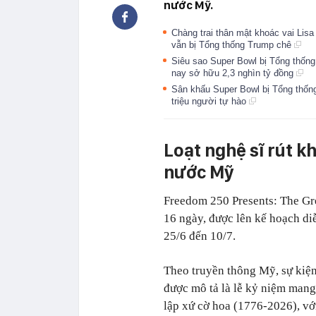
nước Mỹ.
Chàng trai thân mật khoác vai Lis
vẫn bị Tổng thống Trump chê
Siêu sao Super Bowl bị Tổng thống
nay sở hữu 2,3 nghìn tỷ đồng
Sân khấu Super Bowl bị Tổng thống 
triệu người tự hào
Loạt nghệ sĩ rút k
nước Mỹ
Freedom 250 Presents: The Grea
16 ngày, được lên kế hoạch diễ
25/6 đến 10/7.
Theo truyền thông Mỹ, sự kiện
được mô tả là lễ kỷ niệm man
lập xứ cờ hoa (1776-2026), với