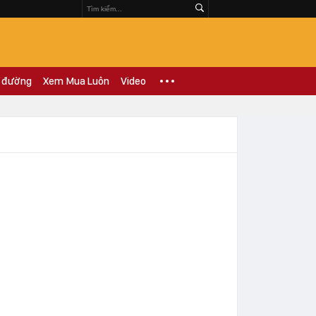
 đường
Xem Mua Luôn
Video