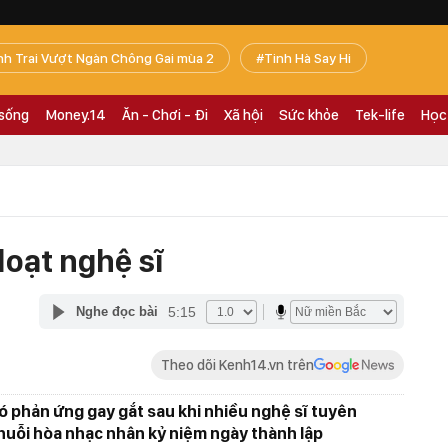
nh Trai Vượt Ngàn Chông Gai mùa 2
Tinh Hà Say Hi
 sống
Money.14
Ăn - Chơi - Đi
Xã hội
Sức khỏe
Tek-life
Học
loạt nghệ sĩ
5:15
Nghe đọc bài
Theo dõi Kenh14.vn trên
 phản ứng gay gắt sau khi nhiều nghệ sĩ tuyên
huỗi hòa nhạc nhân kỷ niệm ngày thành lập