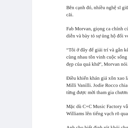
Bên cạnh đó, nhiều nghệ sĩ giữ
cãi.
Fab Morvan, giọng ca chính củ
diễn và bày tỏ sự ủng hộ đối v
“Tôi ở đây để giải trí và gắn 
cùng nhau tôn vinh cuộc sống 
đẹp của quá khứ", Morvan nói
Điều khiến khán giả xôn xao l
Milli Vanilli. Jodie Rocco chi
từng được mời tham gia chương
Mặc dù C+C Music Factory vẫn
Williams lên tiếng vạch rõ qu
Anh cho biết định rút khỏi ch