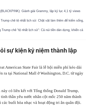
a (BLACKPINK): Giành giải Grammy, lập kỷ lục 4,1 tỷ views
 Trump chê tệ nhất lịch sử: Chật vật làm thêm để kiếm sống,
Trump chê “tệ nhất lịch sử”: Cả núi tiền dàn dựng, khiến cả
hỏi sự kiện kỷ niệm thành lập
t American State Fair là lễ hội miễn phí kéo dài
n ra tại National Mall ở Washington, D.C. từ ngày
 này có liên kết với Tổng thống Donald Trump,
g tinh thần yêu nước nhân cột mốc 250 năm thành
 các buổi hòa nhạc và hoạt động tri ân quân đội.