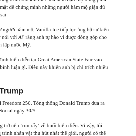
 mặt để chứng minh những người hâm mộ giận dữ
sai.
ừ người hâm mộ, Vanilla Ice tiếp tục ủng hộ sự kiện.
r nói với
AP
rằng anh tự hào vì được đóng góp cho
h lập nước Mỹ.
định biểu diễn tại Great American State Fair vào
ình luận gì. Điều này khiến anh bị chỉ trích nhiều
 Trump
hỏi Freedom 250, Tổng thống Donald Trump đưa ra
Social ngày 30/5.
 trở nên ‘run rẩy’ về buổi biểu diễn. Vì vậy, tôi
rình nhân vật thu hút nhất thế giới, người có thể