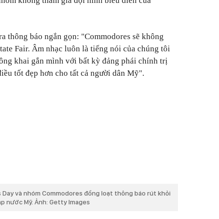
nhóm không tham gia đội hình biểu diễn của
a thông báo ngắn gọn: "Commodores sẽ không
tate Fair. Âm nhạc luôn là tiếng nói của chúng tôi
ông khai gắn mình với bất kỳ đảng phái chính trị
iều tốt đẹp hơn cho tất cả người dân Mỹ".
is Day và nhóm Commodores đồng loạt thông báo rút khỏi
ập nước Mỹ. Ảnh: Getty Images