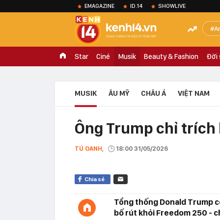
EMAGAZINE
ID.14
SHOWLIVE
A
Star
Ciné
Musik
Beauty & Fashion
Đời
MUSIK
ÂU MỸ
CHÂU Á
VIỆT NAM
Ông Trump chỉ trích 
TÚ OANH,
18:00 31/05/2026
Chia sẻ
Tổng thống Donald Trump có
bố rút khỏi Freedom 250 - c