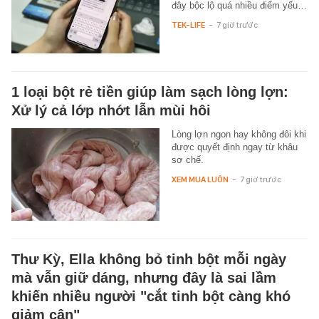
đây bộc lộ quá nhiều điểm yếu…
TEK-LIFE
-
7 giờ trước
1 loại bột rẻ tiền giúp làm sạch lòng lợn:
Xử lý cả lớp nhớt lẫn mùi hôi
Lòng lợn ngon hay không đôi khi
được quyết định ngay từ khâu
sơ chế.
XEM MUA LUÔN
-
7 giờ trước
Thư Kỳ, Ella không bỏ tinh bột mỗi ngày
mà vẫn giữ dáng, nhưng đây là sai lầm
khiến nhiều người "cắt tinh bột càng khó
giảm cân"