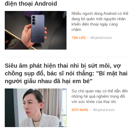
điện thoại Android
Nhiều người dùng Android có thể
đang bỏ quên một nguyên nhân
khiến điện thoại ngày càng
chậm.
TEK-LIFE
-
40 phút trước
Siêu âm phát hiện thai nhi bị sứt môi, vợ
chồng sụp đổ, bác sĩ nói thẳng: "Bí mật hai
người giấu nhau đã hại em bé"
Sự chủ quan này có thể dẫn đến
những hệ quả nghiêm trọng đối
với sức khỏe của thai nhi.
SỨC KHỎE
-
40 phút trước