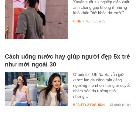
Xuyên suốt sự nghiệp diễn xuất,
anh chàng gặp không ít những
khó khăn "dở khóc dở cười".
CINE
-
4 phút trước
Cách uống nước hay giúp người đẹp 5x trẻ
như mới ngoài 30
Ở tuổi 52, Oh Na Ra vẫn giữ
được làn da căng mịn đáng
ngưỡng mộ nhờ những bí quyết
chăm sóc da tưởng nhỏ
nhưng…
BEAUTY & FASHION
-
13 phút trước
Xem thêm