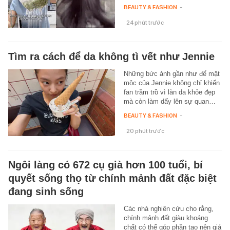
BEAUTY & FASHION
-
24 phút trước
Tìm ra cách để da không tì vết như Jennie
Những bức ảnh gần như để mặt
mộc của Jennie không chỉ khiến
fan trầm trồ vì làn da khỏe đẹp
mà còn làm dấy lên sự quan…
BEAUTY & FASHION
-
20 phút trước
Ngôi làng có 672 cụ già hơn 100 tuổi, bí
quyết sống thọ từ chính mảnh đất đặc biệt
đang sinh sống
Các nhà nghiên cứu cho rằng,
chính mảnh đất giàu khoáng
chất có thể góp phần tạo nên giá