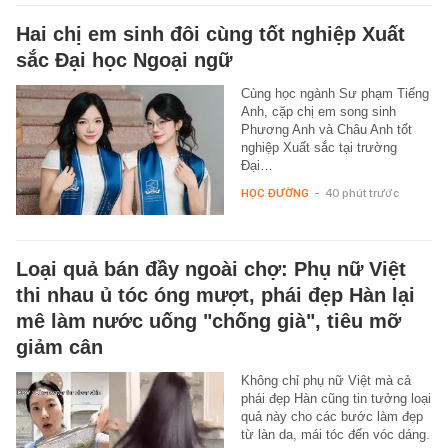
Hai chị em sinh đôi cùng tốt nghiệp Xuất
sắc Đại học Ngoại ngữ
Cùng học ngành Sư phạm Tiếng
Anh, cặp chị em song sinh
Phương Anh và Châu Anh tốt
nghiệp Xuất sắc tại trường
Đại…
HỌC ĐƯỜNG
-
40 phút trước
Loại quả bán đầy ngoài chợ: Phụ nữ Việt
thi nhau ủ tóc óng mượt, phái đẹp Hàn lại
mê làm nước uống "chống già", tiêu mỡ
giảm cân
Không chỉ phụ nữ Việt mà cả
phái đẹp Hàn cũng tin tưởng loại
quả này cho các bước làm đẹp
từ làn da, mái tóc đến vóc dáng.