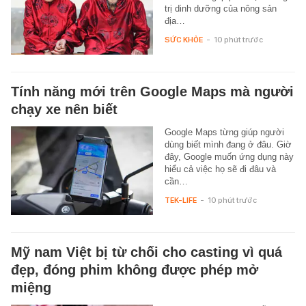
trị dinh dưỡng của nông sản
địa…
SỨC KHỎE
-
10 phút trước
Tính năng mới trên Google Maps mà người
chạy xe nên biết
Google Maps từng giúp người
dùng biết mình đang ở đâu. Giờ
đây, Google muốn ứng dụng này
hiểu cả việc họ sẽ đi đâu và
cần…
TEK-LIFE
-
10 phút trước
Mỹ nam Việt bị từ chối cho casting vì quá
đẹp, đóng phim không được phép mở
miệng