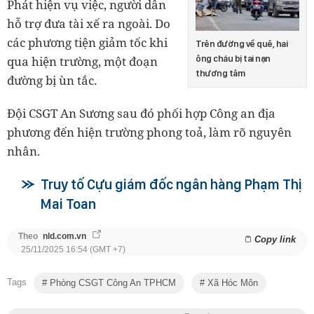
Phát hiện vụ việc, người dân
hỗ trợ đưa tài xế ra ngoài. Do
các phương tiện giảm tốc khi
Trên đường về quê, hai
qua hiện trường, một đoạn
ông cháu bị tai nạn
thương tâm
đường bị ùn tắc.
Đội CSGT An Sương sau đó phối hợp Công an địa
phương đến hiện trường phong toả, làm rõ nguyên
nhân.
Truy tố Cựu giám đốc ngân hàng Phạm Thị
Mai Toan
Theo
nld.com.vn
Copy link
25/11/2025 16:54 (GMT +7)
Tags
Phòng CSGT Công An TPHCM
Xã Hóc Môn