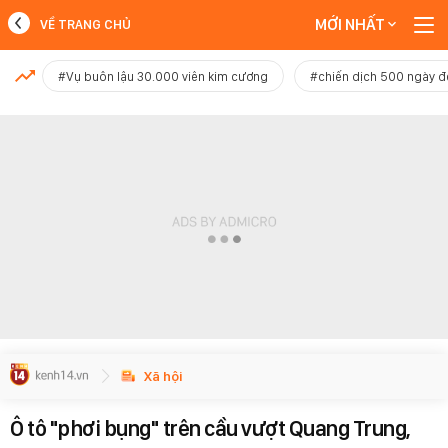
MỚI NHẤT
VỀ TRANG CHỦ
MỚI NHẤT
#Vụ buôn lậu 30.000 viên kim cương
#chiến dịch 500 ngày 
Xem thêm
Xã hội
Ô tô "phơi bụng" trên cầu vượt Quang Trung,