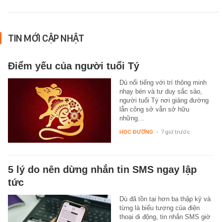
TIN MỚI CẬP NHẬT
Điểm yếu của người tuổi Tý
Dù nổi tiếng với trí thông minh
nhạy bén và tư duy sắc sảo,
người tuổi Tý nơi giảng đường
lẫn công sở vẫn sở hữu
những…
HỌC ĐƯỜNG
-
7 giờ trước
5 lý do nên dừng nhắn tin SMS ngay lập
tức
Dù đã tồn tại hơn ba thập kỷ và
từng là biểu tượng của điện
thoại di động, tin nhắn SMS giờ