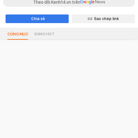
Theo dõi Kenh14.vn trên
Chia sẻ
Sao chép link
CÙNG MỤC
ĐANG HOT