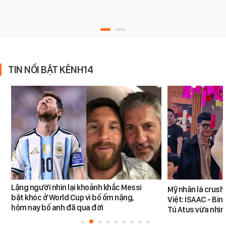
TIN NỔI BẬT KÊNH14
Lặng người nhìn lại khoảnh khắc Messi
Mỹ nhân là crush
bật khóc ở World Cup vì bố ốm nặng,
Việt: ISAAC - Bin
hôm nay bố anh đã qua đời
Tú Atus vừa nhìn