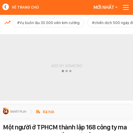
MỚI NHẤT
VỀ TRANG CHỦ
MỚI NHẤT
#Vụ buôn lậu 30.000 viên kim cương
#chiến dịch 500 ngày 
Xem thêm
Xã hội
Một người ở TPHCM thành lập 168 công ty ma