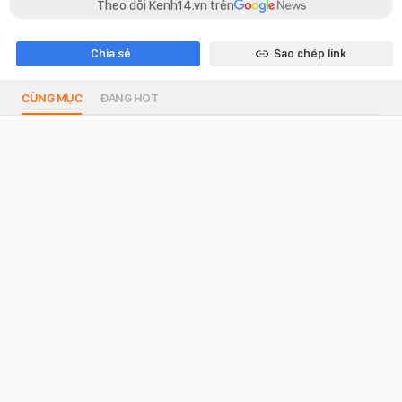
Theo dõi Kenh14.vn trên
Chia sẻ
Sao chép link
CÙNG MỤC
ĐANG HOT