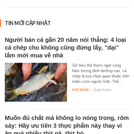
TIN MỚI CẬP NHẬT
Người bán cá gần 20 năm nói thẳng: 4 loại
cá chép cho không cũng đừng lấy, "dại"
lắm mới mua về nhà
Sở hữu thịt thơm ngọt cùng
hàm lượng dinh dưỡng cao, cá
chép là lựa chọn quen thuộc trên
mâm cơm người Việt. Thế…
SỨC KHỎE
-
6 giờ trước
Muốn đủ chất mà không lo nóng trong, rôm
sảy: Hãy ưu tiên 3 thực phẩm này thay vì
ăn quá nhiều thịt gà, thịt bò