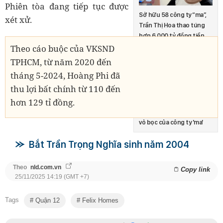
Phiên tòa đang tiếp tục được
Sở hữu 58 công ty “ma”,
xét xử.
Trần Thị Hoa thao túng
hơn 6.000 tỷ đồng tiền
hóa đơn trái phép
Theo cáo buộc của VKSND
TPHCM, từ năm 2020 đến
tháng 5-2024, Hoàng Phi đã
thu lợi bất chính từ 110 đến
hơn 129 tỉ đồng.
Màn kịch tinh vi dưới lớp
vỏ bọc của công ty 'ma'
Bắt Trần Trọng Nghĩa sinh năm 2004
Theo
nld.com.vn
Copy link
25/11/2025 14:19 (GMT +7)
Tags
Quận 12
Felix Homes