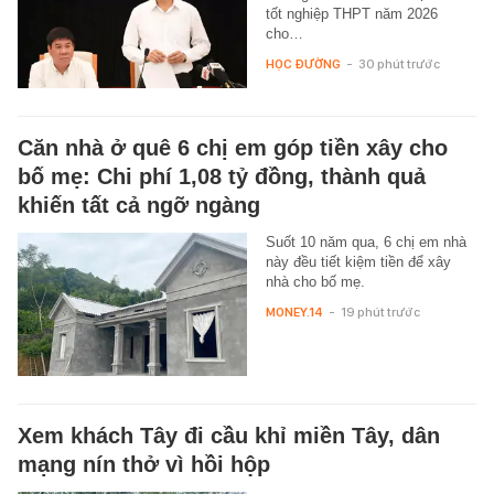
tốt nghiệp THPT năm 2026
cho…
HỌC ĐƯỜNG
-
30 phút trước
Căn nhà ở quê 6 chị em góp tiền xây cho
bố mẹ: Chi phí 1,08 tỷ đồng, thành quả
khiến tất cả ngỡ ngàng
Suốt 10 năm qua, 6 chị em nhà
này đều tiết kiệm tiền để xây
nhà cho bố mẹ.
MONEY.14
-
19 phút trước
Xem khách Tây đi cầu khỉ miền Tây, dân
mạng nín thở vì hồi hộp