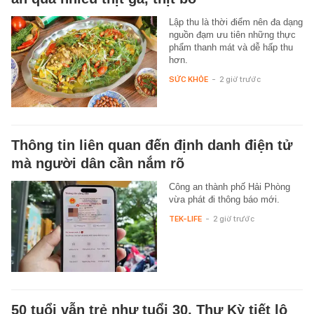
Lập thu là thời điểm nên đa dạng
nguồn đạm ưu tiên những thực
phẩm thanh mát và dễ hấp thu
hơn.
SỨC KHỎE
-
2 giờ trước
Thông tin liên quan đến định danh điện tử
mà người dân cần nắm rõ
Công an thành phố Hải Phòng
vừa phát đi thông báo mới.
TEK-LIFE
-
2 giờ trước
50 tuổi vẫn trẻ như tuổi 30, Thư Kỳ tiết lộ