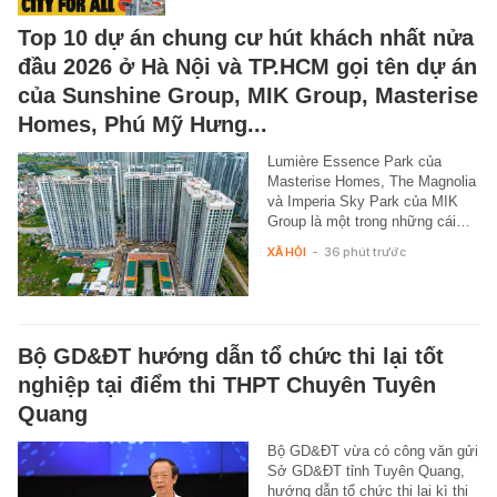
Top 10 dự án chung cư hút khách nhất nửa
đầu 2026 ở Hà Nội và TP.HCM gọi tên dự án
của Sunshine Group, MIK Group, Masterise
Homes, Phú Mỹ Hưng...
Lumière Essence Park của
Masterise Homes, The Magnolia
và Imperia Sky Park của MIK
Group là một trong những cái…
XÃ HỘI
-
36 phút trước
Bộ GD&ĐT hướng dẫn tổ chức thi lại tốt
nghiệp tại điểm thi THPT Chuyên Tuyên
Quang
Bộ GD&ĐT vừa có công văn gửi
Sở GD&ĐT tỉnh Tuyên Quang,
hướng dẫn tổ chức thi lại kì thi