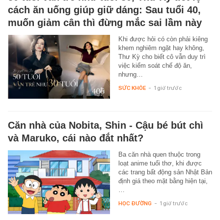
cách ăn uống giúp giữ dáng: Sau tuổi 40,
muốn giảm cân thì đừng mắc sai lầm này
Khi được hỏi có còn phải kiêng
khem nghiêm ngặt hay không,
Thư Kỳ cho biết cô vẫn duy trì
việc kiểm soát chế độ ăn,
nhưng…
SỨC KHỎE
-
1 giờ trước
Căn nhà của Nobita, Shin - Cậu bé bút chì
và Maruko, cái nào đắt nhất?
Ba căn nhà quen thuộc trong
loạt anime tuổi thơ, khi được
các trang bất động sản Nhật Bản
định giá theo mặt bằng hiện tại,
…
HỌC ĐƯỜNG
-
1 giờ trước