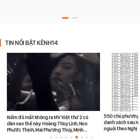
TIN NỔI BẬT KÊNH14
550 chủ phương 
Kiếm đỏ mắt không ra MV Việt thứ 2 có
danh sách sau n
dàn sao thế này: Hoàng Thùy Linh, Noo
nguội theo Nghị 
Phước Thịnh, Mai Phương Thúy, Minh…