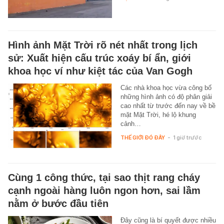
Hình ảnh Mặt Trời rõ nét nhất trong lịch
sử: Xuất hiện cấu trúc xoáy bí ẩn, giới
khoa học ví như kiệt tác của Van Gogh
Các nhà khoa học vừa công bố
những hình ảnh có độ phân giải
cao nhất từ trước đến nay về bề
mặt Mặt Trời, hé lộ khung
cảnh…
THẾ GIỚI ĐÓ ĐÂY
-
1 giờ trước
Cùng 1 công thức, tại sao thịt rang cháy
cạnh ngoài hàng luôn ngon hơn, sai lầm
nằm ở bước đầu tiên
Đây cũng là bí quyết được nhiều