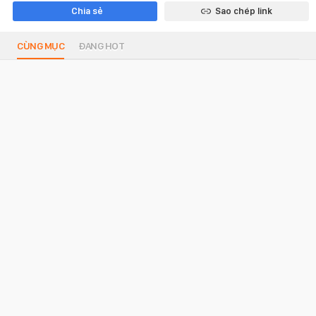
Chia sẻ
Sao chép link
CÙNG MỤC
ĐANG HOT