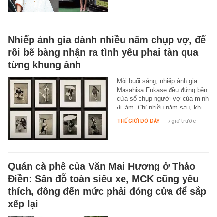
Nhiếp ảnh gia dành nhiều năm chụp vợ, để
rồi bẽ bàng nhận ra tình yêu phai tàn qua
từng khung ảnh
Mỗi buổi sáng, nhiếp ảnh gia
Masahisa Fukase đều đứng bên
cửa sổ chụp người vợ của mình
đi làm. Chỉ nhiều năm sau, khi…
THẾ GIỚI ĐÓ ĐÂY
-
7 giờ trước
Quán cà phê của Văn Mai Hương ở Thảo
Điền: Sân đỗ toàn siêu xe, MCK cũng yêu
thích, đông đến mức phải đóng cửa để sắp
xếp lại