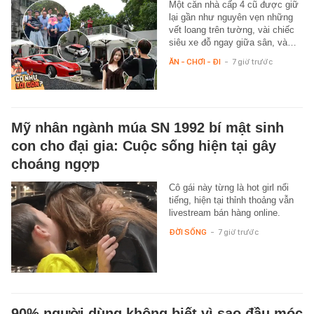
Một căn nhà cấp 4 cũ được giữ
lại gần như nguyên vẹn những
vết loang trên tường, vài chiếc
siêu xe đỗ ngay giữa sân, và…
ĂN - CHƠI - ĐI
-
7 giờ trước
Mỹ nhân ngành múa SN 1992 bí mật sinh
con cho đại gia: Cuộc sống hiện tại gây
choáng ngợp
Cô gái này từng là hot girl nổi
tiếng, hiện tại thỉnh thoảng vẫn
livestream bán hàng online.
ĐỜI SỐNG
-
7 giờ trước
90% người dùng không biết vì sao đầu móc