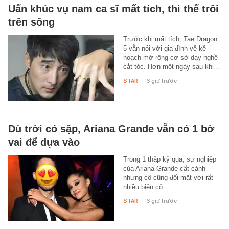
Uẩn khúc vụ nam ca sĩ mất tích, thi thể trôi
trên sông
Trước khi mất tích, Tae Dragon
5 vẫn nói với gia đình về kế
hoạch mở rộng cơ sở dạy nghề
cắt tóc. Hơn một ngày sau khi…
STAR
-
6 giờ trước
Dù trời có sập, Ariana Grande vẫn có 1 bờ
vai để dựa vào
Trong 1 thập kỷ qua, sự nghiệp
của Ariana Grande cất cánh
nhưng cô cũng đối mặt với rất
nhiều biến cố.
STAR
-
6 giờ trước