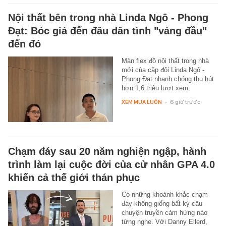
Nội thất bên trong nhà Linda Ngô - Phong
Đạt: Bóc giá đến đâu dân tình "váng đầu"
đến đó
Màn flex đồ nội thất trong nhà
mới của cặp đôi Linda Ngô -
Phong Đạt nhanh chóng thu hút
hơn 1,6 triệu lượt xem.
XEM MUA LUÔN
-
6 giờ trước
Chạm đáy sau 20 năm nghiện ngập, hành
trình làm lại cuộc đời của cử nhân GPA 4.0
khiến cả thế giới thán phục
Có những khoảnh khắc chạm
đáy không giống bất kỳ câu
chuyện truyền cảm hứng nào
từng nghe. Với Danny Ellerd,