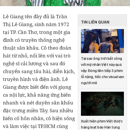
Lê Giang tên đầy đủ là Trần
TIN LIÊN QUAN
Thị Lê Giang, sinh năm 1972
tại TP. Cần Thơ, trong một gia
đình có truyền thống nghệ
thuật sân khấu. Cô theo đoàn
hát từ nhỏ, nổi lên với vai trò
Tại sao ông trời bất công
nghệ sĩ cải lương và sau đó
với mỹ nhân Việt này quá
chuyển sang tấu hài, diễn kịch,
vậy: Đóng liên tiếp 3 phim
lỗ nặng, tiếc cho visual vạn
truyền hình và điện ảnh. Lê
người mê
Giang được biết đến với giọng
ca nội lực, khả năng ứng biến
nhanh và nét duyên sân khấu
đặc trưng miền Tây. Sau nhiều
biến cố hôn nhân, cô hiện sống
Xuất hiện phim Việt được
và làm việc tại TP.HCM cùng
hàng loạt báo Hàn tung