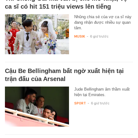
ca sĩ có hit 151 triệu views lên tiếng
Nhũng chia sẻ của vợ ca sĩ này
đang nhận được nhiều sự quan
tâm.
MUSIK
-
6 giờ trước
Cậu Be Bellingham bất ngờ xuất hiện tại
trận đấu của Arsenal
Jude Bellingham âm thầm xuất
hiện tại Emirates.
SPORT
-
6 giờ trước