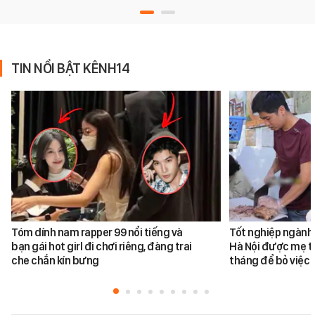
TIN NỔI BẬT KÊNH14
Tóm dính nam rapper 99 nổi tiếng và
Tốt nghiệp ngành 
bạn gái hot girl đi chơi riêng, đàng trai
Hà Nội được mẹ tr
che chắn kín bưng
tháng để bỏ việc 