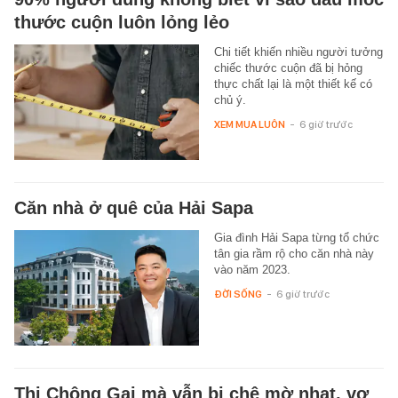
thước cuộn luôn lỏng lẻo
Chi tiết khiến nhiều người tưởng
chiếc thước cuộn đã bị hỏng
thực chất lại là một thiết kế có
chủ ý.
XEM MUA LUÔN
-
6 giờ trước
Căn nhà ở quê của Hải Sapa
Gia đình Hải Sapa từng tổ chức
tân gia rầm rộ cho căn nhà này
vào năm 2023.
ĐỜI SỐNG
-
6 giờ trước
Thi Chông Gai mà vẫn bị chê mờ nhạt, vợ