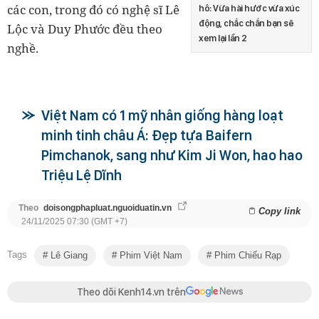
các con, trong đó có nghệ sĩ Lê
hô: Vừa hài hước vừa xúc
động, chắc chắn bạn sẽ
Lộc và Duy Phước đều theo
xem lại lần 2
nghề.
Việt Nam có 1 mỹ nhân giống hàng loạt
minh tinh châu Á: Đẹp tựa Baifern
Pimchanok, sang như Kim Ji Won, hao hao
Triệu Lệ Dĩnh
Theo
doisongphapluat.nguoiduatin.vn
Copy link
24/11/2025 07:30 (GMT +7)
Tags
Lê Giang
Phim Việt Nam
Phim Chiếu Rạp
Theo dõi Kenh14.vn trên