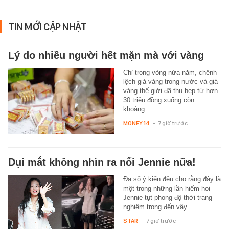
TIN MỚI CẬP NHẬT
Lý do nhiều người hết mặn mà với vàng
Chỉ trong vòng nửa năm, chênh
lệch giá vàng trong nước và giá
vàng thế giới đã thu hẹp từ hơn
30 triệu đồng xuống còn
khoảng…
MONEY.14
-
7 giờ trước
Dụi mắt không nhìn ra nổi Jennie nữa!
Đa số ý kiến đều cho rằng đây là
một trong những lần hiếm hoi
Jennie tụt phong độ thời trang
nghiêm trọng đến vậy.
STAR
-
7 giờ trước