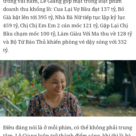
trong vài năm, Lê Giang góp mặt trong loạt phim
doanh thu khổng lồ: Cua Lại Vợ Bầu đạt 137 tỷ, Bố
Già bật lên tới 395 tỷ, Nhà Bà Nữ tiếp tục lập kỷ lục
459 tỷ, Chị Chị Em Em 2 cán mốc 121 tỷ, Gặp Lại Chị
Bầu chạm mốc 100 tỷ, Làm Giàu Với Ma thu về 128 tỷ
và Bộ Tứ Báo Thủ khiến phòng vé dậy sóng với 332
tỷ.
Điều đáng nói là ở mỗi phim, có thể không phải trung
tâm, Lê Giang luôn trở thành điểm sáng, khi thì là bà