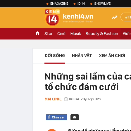
EMAGAZINE
ID.14
SHOWLIVE
T
Star
Ciné
Musik
Beauty & Fashion
Đời
ĐỜI SỐNG
NHÂN VẬT
XEM ĂN CHƠI
Những sai lầm của cá
tổ chức đám cưới
MAI LINH,
08:34 23/07/2022
Chia sẻ
Đừng để những sai lầm nhỏ 