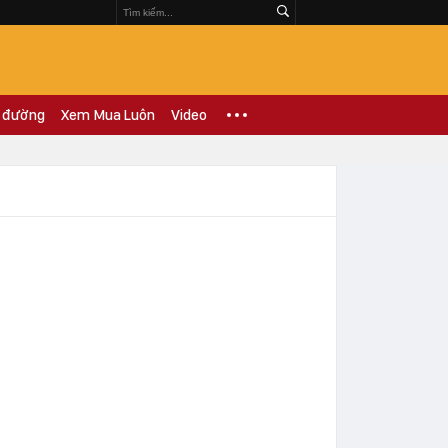
 đường
Xem Mua Luôn
Video