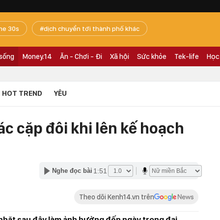
he 30s
dịch chuyển tới thành phố khác
 sống
Money.14
Ăn - Chơi - Đi
Xã hội
Sức khỏe
Tek-life
Học
HOT TREND
YÊU
c cặp đôi khi lên kế hoạch
1:51
Nghe đọc bài
Theo dõi Kenh14.vn trên
nhặt sau đây làm ảnh hưởng đến ngày trọng đại