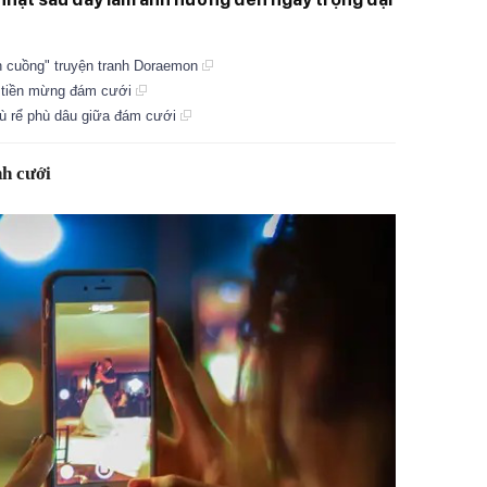
n cuồng" truyện tranh Doraemon
vì tiền mừng đám cưới
ù rể phù dâu giữa đám cưới
nh cưới