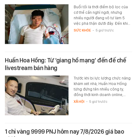
Buổi tối là thời điểm bộ lọc của
cơ thể cần nghỉ ngơi, nhưng
nhiều người đang vô tư làm 5
việc phá thận dưới đây. Đến khi…
SỨC KHỎE
-
5 giờ trước
Huấn Hoa Hồng: Từ ‘giang hồ mạng’ đến đế chế
livestream bán hàng
Trước khi bị lực lượng chức năng
khám xét nhà, Huấn Hoa Hồng
từng đứng tên nhiều công ty,
đồng thời kinh doanh online,…
XÃ HỘI
-
5 giờ trước
1 chỉ vàng 9999 PNJ hôm nay 7/8/2026 giá bao