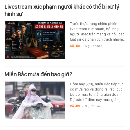
Livestream xúc phạm người khác có thể bị xử lý
hình sự
Trước thực trạng nhiều phiên
livestream xúc phạm, bôi nhọ
người khác trên mạng xã hội, các
luật sư đã phân tích trách nhiệm…
XÃ HỘI
-
6 giờ trước
Miền Bắc mưa đến bao giờ?
Hôm nay (7/8), miền Bắc tiếp tục
có mưa rào và dông rải rác, cục
bộ có mưa to, nắng gián đoạn.
Dự báo từ đêm nay mưa giảm,…
XÃ HỘI
-
6 giờ trước