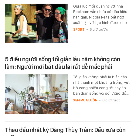
Giữa lúc mối quan hệ với nhà
Beckham vẫn chưa có dấu hiệu
hàn gắn, Nicola Peltz bất ngờ
xuất hiện với tạo hình được cho…
SPORT
-
6 giờ trước
5 điều người sống tối giản lâu năm không còn
làm: Người mới bắt đầu lại rất dễ mắc phải
Tối giản không phải là biến căn
nhà thành một khoảng trống, vứt
bỏ càng nhiều càng tốt hay ép
bản thân sống với số lượng đồ…
XEM MUA LUÔN
-
6 giờ trước
Theo dấu nhật ký Đặng Thùy Trâm: Dấu xưa còn