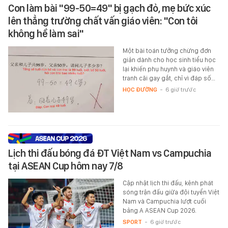
Con làm bài "99-50=49" bị gạch đỏ, mẹ bức xúc
lên thẳng trường chất vấn giáo viên: "Con tôi
không hề làm sai"
Một bài toán tưởng chừng đơn
giản dành cho học sinh tiểu học
lại khiến phụ huynh và giáo viên
tranh cãi gay gắt, chỉ vì đáp số…
HỌC ĐƯỜNG
-
6 giờ trước
Lịch thi đấu bóng đá ĐT Việt Nam vs Campuchia
tại ASEAN Cup hôm nay 7/8
Cập nhật lịch thi đấu, kênh phát
sóng trận đấu giữa đội tuyển Việt
Nam và Campuchia lượt cuối
bảng A ASEAN Cup 2026.
SPORT
-
6 giờ trước