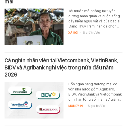
mãi
Tôi muốn mô phỏng lại tuyến
đường hành quân và cuộc sống
đầy hiểm nguy, vất vả của bác sĩ
Đặng Thùy Trâm, nên đã chọn…
XÃ HỘI
-
6 giờ trước
Cả nghìn nhân viên tại Vietcombank, VietinBank,
BIDV và Agribank nghỉ việc trong nửa đầu năm
2026
Bốn ngân hàng thương mại có
vốn nhà nước gồm Agribank,
BIDV, VietinBank và Vietcombank
ghi nhận tổng số nhân sự giảm…
MONEY.14
-
6 giờ trước