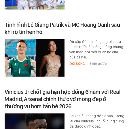
Tình hình Lê Giang Patrik và MC Hoàng Oanh sau
khi rộ tin hẹn hò
Dù cặp đôi trai tài gái giỏi chưa
chính thức lên tiếng, công chúng
vẫn theo dõi mối quan hệ của
của cả hai.
ĐỜI SỐNG
-
5 giờ trước
Vinicius Jr chốt gia hạn hợp đồng 6 năm với Real
Madrid, Arsenal chính thức vỡ mộng đẹp ở
thương vụ bom tấn hè 2026
Sau nhiều tháng đồn đoán, tương
lai của Vinicius Jr cuối cùng cũng
đã được định đoạt.