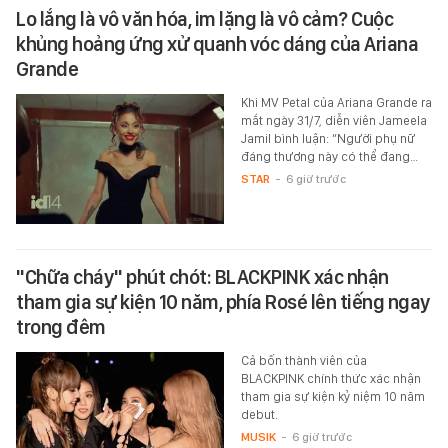
Lo lắng là vô văn hóa, im lặng là vô cảm? Cuộc
khủng hoảng ứng xử quanh vóc dáng của Ariana
Grande
Khi MV Petal của Ariana Grande ra
mắt ngày 31/7, diễn viên Jameela
Jamil bình luận: “Người phụ nữ
đáng thương này có thể đang…
STAR
-
6 giờ trước
"Chữa cháy" phút chót: BLACKPINK xác nhận
tham gia sự kiện 10 năm, phía Rosé lên tiếng ngay
trong đêm
Cả bốn thành viên của
BLACKPINK chính thức xác nhận
tham gia sự kiện kỷ niệm 10 năm
debut.
MUSIK
-
6 giờ trước