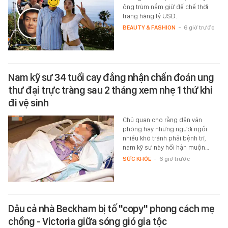
ông trùm nắm giữ đế chế thời
trang hàng tỷ USD.
BEAUTY & FASHION
-
6 giờ trước
Nam kỹ sư 34 tuổi cay đắng nhận chẩn đoán ung
thư đại trực tràng sau 2 tháng xem nhẹ 1 thứ khi
đi vệ sinh
Chủ quan cho rằng dân văn
phòng hay những người ngồi
nhiều khó tránh phải bệnh trĩ,
nam kỹ sư này hối hận muộn…
SỨC KHỎE
-
6 giờ trước
Dâu cả nhà Beckham bị tố "copy" phong cách mẹ
chồng - Victoria giữa sóng gió gia tộc