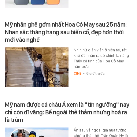
Mỹ nhân ghê gớm nhất Hoa Cỏ May sau 25 năm:
Nhan sắc thăng hạng sau biến cố, đẹp hơn thời
mới vào nghề
Nhìn nữ diễn viên ở hiện tại, rất
khó để nhận ra cô chính là nàng
Thủy cá tính của Hoa Cỏ May
năm xưa.
CINE
-
6 giờ trước
Mỹ nam được cả châu Á xem là "tín ngưỡng" nay
chỉ còn dĩ vãng: Bề ngoài thê thảm nhưng hoá ra
là trùm
Ẩn sau vẻ ngoài già nua tưởng
chừng thất thế, Trần Quán Hy là