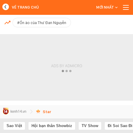
VỀ TRANG CHỦ
MỚI NHẤT
MỚI NHẤT
#Ồn ào của Thư Đan Nguyễn
Xem thêm
Star
Sao Việt
Hội bạn thân Showbiz
TV Show
Đi Soi Sao Đi