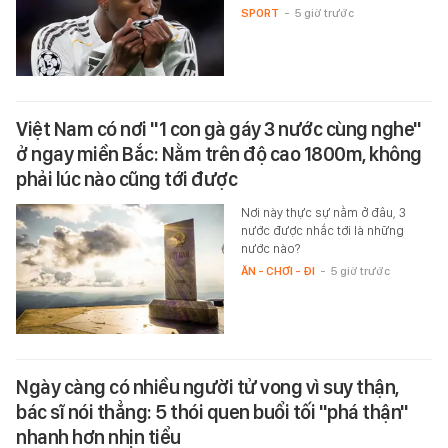
SPORT
-
5 giờ trước
Việt Nam có nơi "1 con gà gáy 3 nước cùng nghe"
ở ngay miền Bắc: Nằm trên độ cao 1800m, không
phải lúc nào cũng tới được
Nơi này thực sự nằm ở đâu, 3
nước được nhắc tới là những
nước nào?
ĂN - CHƠI - ĐI
-
5 giờ trước
Ngày càng có nhiều người tử vong vì suy thận,
bác sĩ nói thẳng: 5 thói quen buổi tối "phá thận"
nhanh hơn nhịn tiểu