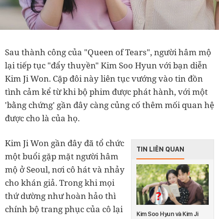
Sau thành công của "Queen of Tears", người hâm mộ
lại tiếp tục "đẩy thuyền" Kim Soo Hyun với bạn diễn
Kim Ji Won. Cặp đôi này liên tục vướng vào tin đồn
tình cảm kể từ khi bộ phim được phát hành, với một
'bằng chứng' gần đây càng củng cố thêm mối quan hệ
được cho là của họ.
Kim Ji Won gần đây đã tổ chức
TIN LIÊN QUAN
một buổi gặp mặt người hâm
mộ ở Seoul, nơi cô hát và nhảy
cho khán giả. Trong khi mọi
thứ dường như hoàn hảo thì
chính bộ trang phục của cô lại
Kim Soo Hyun và Kim Ji