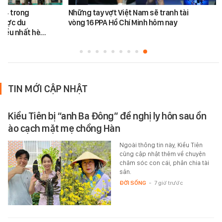
ứ 4 trong
Những tay vợt Việt Nam sẽ tranh tài
được du
vòng 16 PPA Hồ Chí Minh hôm nay
hiều nhất hè…
TIN MỚI CẬP NHẬT
Kiều Tiên bị “anh Ba Đông” đề nghị ly hôn sau ồn
ào cạch mặt mẹ chồng Hàn
Ngoài thông tin này, Kiều Tiên
cũng cập nhật thêm về chuyện
chăm sóc con cái, phân chia tài
sản.
ĐỜI SỐNG
-
7 giờ trước