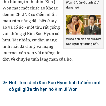
thu hút mọi ánh nhìn. Kim Ji
Won lộ "dấu vết tình yêu"
Won mặc một chiếc áo khoác
đáng ngờ
denim CELINE có điểm nhấn
màu rám nắng đặc biệt ở tay
áo và cổ áo - một thứ rất giống
với những gì Kim Soo Hyun sở
Vì sao tình tin đồn của Kim
hữu. Tất nhiên, cư dân mạng
Soo Hyun bị “khủng bố”?
tinh mắt đã chú ý và mạng
internet xôn xao với những tin
đồn về chuyện tình lãng mạn của họ.
Hot: Tóm dính Kim Soo Hyun tình tứ bên một
cô gái giữa tin hẹn hò Kim Ji Won