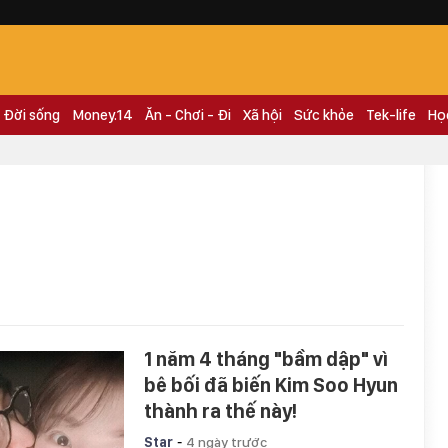
Đời sống
Money.14
Ăn - Chơi - Đi
Xã hội
Sức khỏe
Tek-life
Họ
1 năm 4 tháng "bầm dập" vì
bê bối đã biến Kim Soo Hyun
thành ra thế này!
-
Star
4 ngày trước