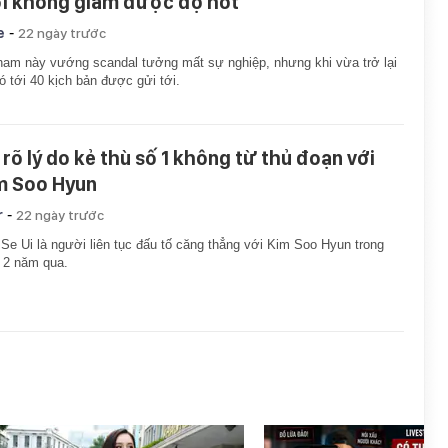
ời không giảm được độ hot
-
e
22 ngày trước
am này vướng scandal tưởng mất sự nghiệp, nhưng khi vừa trở lại
ó tới 40 kịch bản được gửi tới.
 rõ lý do kẻ thù số 1 không từ thủ đoạn với
m Soo Hyun
-
r
22 ngày trước
Se Ui là người liên tục đấu tố căng thẳng với Kim Soo Hyun trong
 2 năm qua.