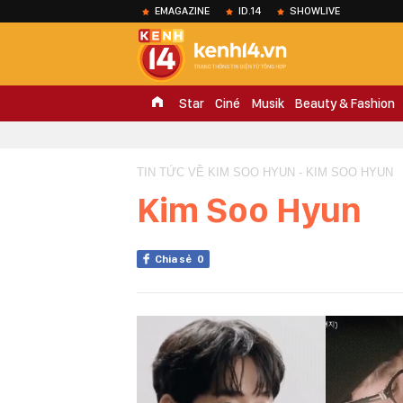
EMAGAZINE
ID.14
SHOWLIVE
Star
Ciné
Musik
Beauty & Fashion
TIN TỨC VỀ KIM SOO HYUN - KIM SOO HYUN
Kim Soo Hyun
Chia sẻ
0