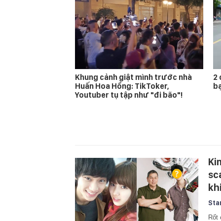
Khung cảnh giật mình trước nhà
2 
Huấn Hoa Hồng: TikToker,
bạ
Youtuber tụ tập như "đi bão"!
Ki
sca
kh
Sta
Rốt 