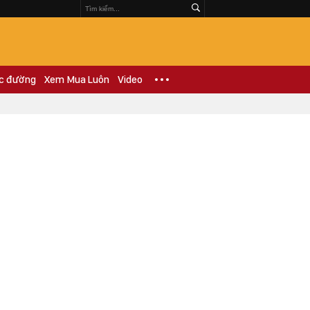
c đường
Xem Mua Luôn
Video