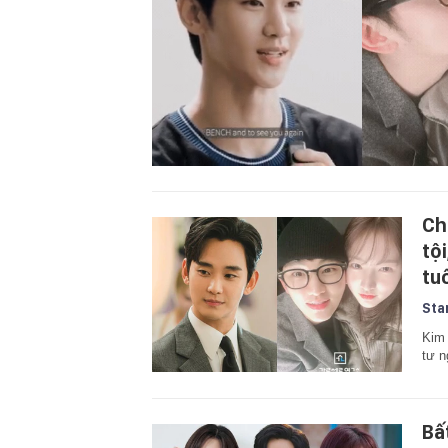
Ch
tộ
tu
Sta
Kim 
tư n
Bấ