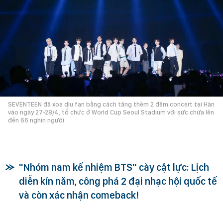
SEVENTEEN đã xoa dịu fan bằng cách tăng thêm 2 đêm concert tại Hàn
vào ngày 27-28/4, tổ chức ở World Cup Seoul Stadium với sức chứa lên
đến 66 nghìn người
"Nhóm nam kế nhiệm BTS" cày cật lực: Lịch
diễn kín năm, công phá 2 đại nhạc hội quốc tế
và còn xác nhận comeback!