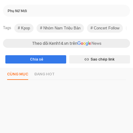
Phụ Nữ Mới
Tags
Kpop
Nhóm Nam Triệu Bản
Concert Follow
Theo dõi Kenh14.vn trên
Chia sẻ
Sao chép link
CÙNG MỤC
ĐANG HOT