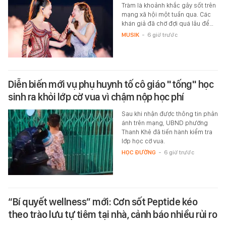
Tràm là khoảnh khắc gây sốt trên
mạng xã hội một tuần qua. Các
khán giả đã chờ đợi quá lâu để…
MUSIK
-
6 giờ trước
Diễn biến mới vụ phụ huynh tố cô giáo "tống" học
sinh ra khỏi lớp cờ vua vì chậm nộp học phí
Sau khi nhận được thông tin phản
ánh trên mạng, UBND phường
Thanh Khê đã tiến hành kiểm tra
lớp học cờ vua.
HỌC ĐƯỜNG
-
6 giờ trước
“Bí quyết wellness” mới: Cơn sốt Peptide kéo
theo trào lưu tự tiêm tại nhà, cảnh báo nhiều rủi ro