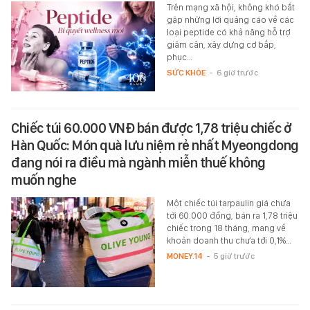
Trên mạng xã hội, không khó bắt
gặp những lời quảng cáo về các
loại peptide có khả năng hỗ trợ
giảm cân, xây dựng cơ bắp,
phục…
SỨC KHỎE
-
6 giờ trước
Chiếc túi 60.000 VNĐ bán được 1,78 triệu chiếc ở
Hàn Quốc: Món quà lưu niệm rẻ nhất Myeongdong
đang nói ra điều mà ngành miễn thuế không
muốn nghe
Một chiếc túi tarpaulin giá chưa
tới 60.000 đồng, bán ra 1,78 triệu
chiếc trong 18 tháng, mang về
khoản doanh thu chưa tới 0,1%…
MONEY.14
-
5 giờ trước