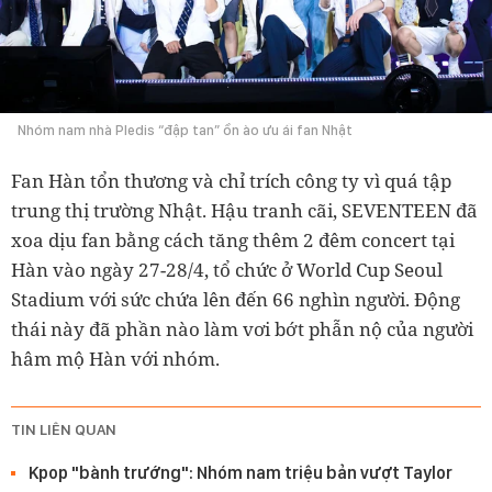
Nhóm nam nhà Pledis “đập tan” ồn ào ưu ái fan Nhật
Fan Hàn tổn thương và chỉ trích công ty vì quá tập
trung thị trường Nhật. Hậu tranh cãi, SEVENTEEN đã
xoa dịu fan bằng cách tăng thêm 2 đêm concert tại
Hàn vào ngày 27-28/4, tổ chức ở World Cup Seoul
Stadium với sức chứa lên đến 66 nghìn người. Động
thái này đã phần nào làm vơi bớt phẫn nộ của người
hâm mộ Hàn với nhóm.
TIN LIÊN QUAN
Kpop "bành trướng": Nhóm nam triệu bản vượt Taylor