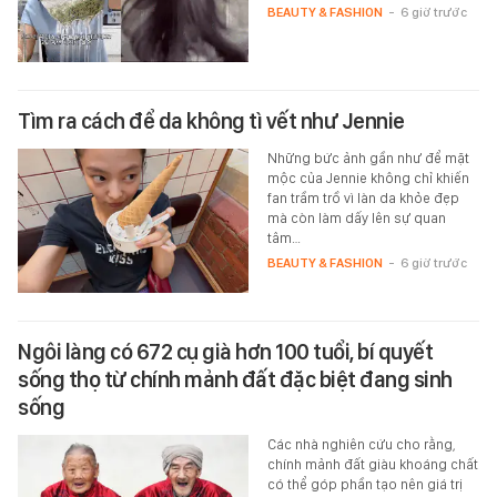
BEAUTY & FASHION
-
6 giờ trước
Tìm ra cách để da không tì vết như Jennie
Những bức ảnh gần như để mặt
mộc của Jennie không chỉ khiến
fan trầm trồ vì làn da khỏe đẹp
mà còn làm dấy lên sự quan
tâm…
BEAUTY & FASHION
-
6 giờ trước
Ngôi làng có 672 cụ già hơn 100 tuổi, bí quyết
sống thọ từ chính mảnh đất đặc biệt đang sinh
sống
Các nhà nghiên cứu cho rằng,
chính mảnh đất giàu khoáng chất
có thể góp phần tạo nên giá trị