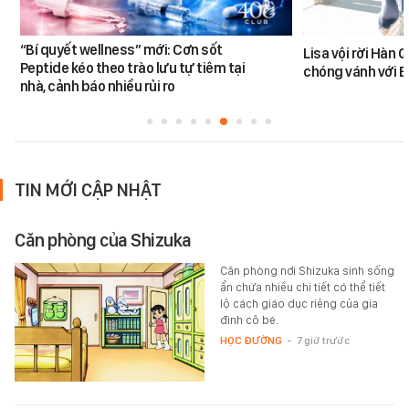
“Bí quyết wellness” mới: Cơn sốt
Lisa vội rời Hàn 
Peptide kéo theo trào lưu tự tiêm tại
chóng vánh với 
nhà, cảnh báo nhiều rủi ro
TIN MỚI CẬP NHẬT
Căn phòng của Shizuka
Căn phòng nơi Shizuka sinh sống
ẩn chứa nhiều chi tiết có thể tiết
lộ cách giáo dục riêng của gia
đình cô bé.
HỌC ĐƯỜNG
-
7 giờ trước