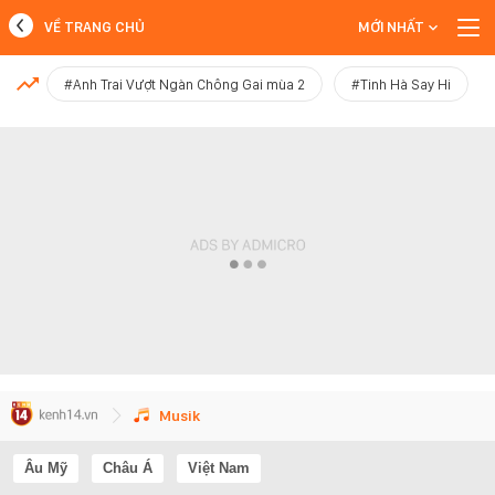
VỀ TRANG CHỦ
MỚI NHẤT
MỚI NHẤT
#Anh Trai Vượt Ngàn Chông Gai mùa 2
#Tinh Hà Say Hi
Xem thêm
Musik
Âu Mỹ
Châu Á
Việt Nam