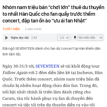
Nhóm nam triệu bản “chơi lớn” thuê du thuyền
to nhất Hàn Quốc cho fan quẩy trước thềm
concert, đập tan ồn ào “ưu ái fan Nhật”
TUYẾT HIỀN
2 năm trước
Nghe đọc bài
1:52
Đãi ngộ SEVENTEEN dành cho fan dự concert tại Hàn khiến dân
tình tấm tắc.
Ngày 30-31/3 tới,
SEVENTEEN
sẽ tái khởi động tour
Follow Again
với 2 đêm diễn liền kề tại Incheon, Hàn
Quốc. Trước thềm concert, nhóm nam triệu bản đã
chuẩn bị nhiều hoạt động chào đón fan. Trong đó,
nổi bật nhất chính là triển lãm dành riêng cho
Carats, tàu tốc hành phục vụ fan di chuyển đến
concert và tiệc tối trên du thuyền diễn ra vào tối