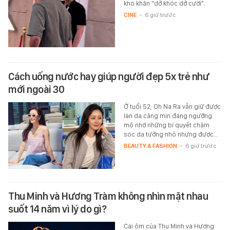
khó khăn "dở khóc dở cười".
CINE
-
6 giờ trước
Cách uống nước hay giúp người đẹp 5x trẻ như
mới ngoài 30
Ở tuổi 52, Oh Na Ra vẫn giữ được
làn da căng mịn đáng ngưỡng
mộ nhờ những bí quyết chăm
sóc da tưởng nhỏ nhưng được…
BEAUTY & FASHION
-
6 giờ trước
Thu Minh và Hương Tràm không nhìn mặt nhau
suốt 14 năm vì lý do gì?
Cái ôm của Thu Minh và Hương