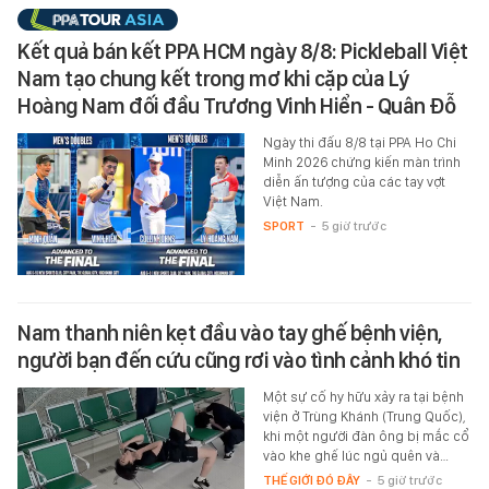
Kết quả bán kết PPA HCM ngày 8/8: Pickleball Việt
Nam tạo chung kết trong mơ khi cặp của Lý
Hoàng Nam đối đầu Trương Vinh Hiển - Quân Đỗ
Ngày thi đấu 8/8 tại PPA Ho Chi
Minh 2026 chứng kiến màn trình
diễn ấn tượng của các tay vợt
Việt Nam.
SPORT
-
5 giờ trước
Nam thanh niên kẹt đầu vào tay ghế bệnh viện,
người bạn đến cứu cũng rơi vào tình cảnh khó tin
Một sự cố hy hữu xảy ra tại bệnh
viện ở Trùng Khánh (Trung Quốc),
khi một người đàn ông bị mắc cổ
vào khe ghế lúc ngủ quên và…
THẾ GIỚI ĐÓ ĐÂY
-
5 giờ trước