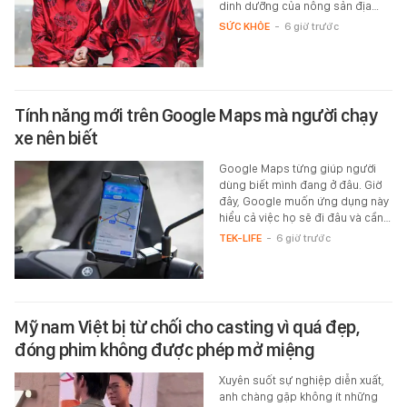
dinh dưỡng của nông sản địa…
SỨC KHỎE
-
6 giờ trước
Tính năng mới trên Google Maps mà người chạy
xe nên biết
Google Maps từng giúp người
dùng biết mình đang ở đâu. Giờ
đây, Google muốn ứng dụng này
hiểu cả việc họ sẽ đi đâu và cần…
TEK-LIFE
-
6 giờ trước
Mỹ nam Việt bị từ chối cho casting vì quá đẹp,
đóng phim không được phép mở miệng
Xuyên suốt sự nghiệp diễn xuất,
anh chàng gặp không ít những