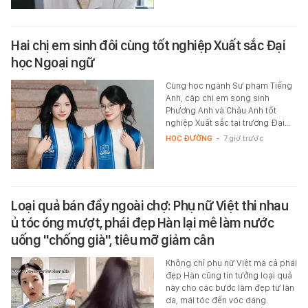
Hai chị em sinh đôi cùng tốt nghiệp Xuất sắc Đại
học Ngoại ngữ
Cùng học ngành Sư phạm Tiếng
Anh, cặp chị em song sinh
Phương Anh và Châu Anh tốt
nghiệp Xuất sắc tại trường Đại…
HỌC ĐƯỜNG
-
7 giờ trước
Loại quả bán đầy ngoài chợ: Phụ nữ Việt thi nhau
ủ tóc óng mượt, phái đẹp Hàn lại mê làm nước
uống "chống già", tiêu mỡ giảm cân
Không chỉ phụ nữ Việt mà cả phái
đẹp Hàn cũng tin tưởng loại quả
này cho các bước làm đẹp từ làn
da, mái tóc đến vóc dáng.