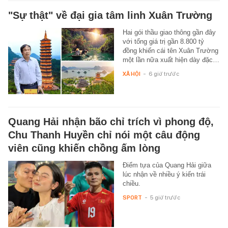
"Sự thật" về đại gia tâm linh Xuân Trường
Hai gói thầu giao thông gần đây
với tổng giá trị gần 8.800 tỷ
đồng khiến cái tên Xuân Trường
một lần nữa xuất hiện dày đặc…
XÃ HỘI
-
6 giờ trước
Quang Hải nhận bão chỉ trích vì phong độ,
Chu Thanh Huyền chỉ nói một câu động
viên cũng khiến chồng ấm lòng
Điểm tựa của Quang Hải giữa
lúc nhận về nhiều ý kiến trái
chiều.
SPORT
-
5 giờ trước