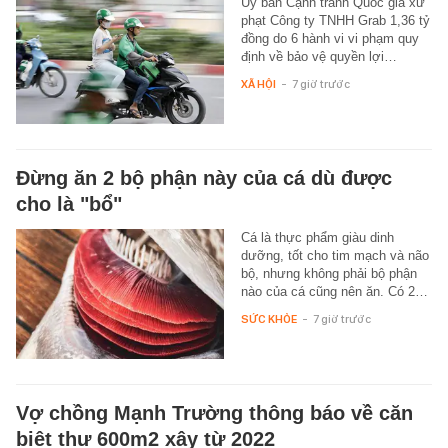
Ủy ban Cạnh tranh Quốc gia xử
phạt Công ty TNHH Grab 1,36 tỷ
đồng do 6 hành vi vi phạm quy
định về bảo vệ quyền lợi…
XÃ HỘI
-
7 giờ trước
Đừng ăn 2 bộ phận này của cá dù được
cho là "bổ"
Cá là thực phẩm giàu dinh
dưỡng, tốt cho tim mạch và não
bộ, nhưng không phải bộ phận
nào của cá cũng nên ăn. Có 2…
SỨC KHỎE
-
7 giờ trước
Vợ chồng Mạnh Trường thông báo về căn
biệt thự 600m2 xây từ 2022