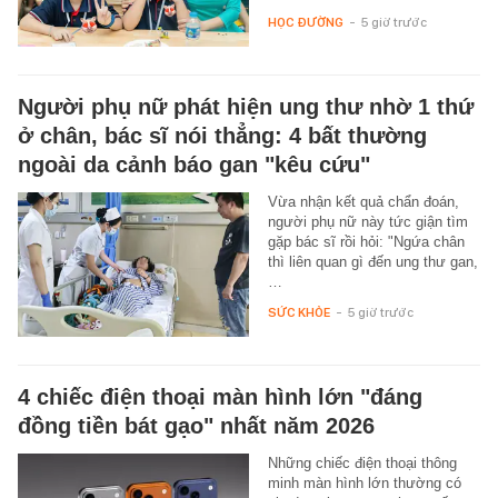
HỌC ĐƯỜNG
-
5 giờ trước
Người phụ nữ phát hiện ung thư nhờ 1 thứ
ở chân, bác sĩ nói thẳng: 4 bất thường
ngoài da cảnh báo gan "kêu cứu"
Vừa nhận kết quả chẩn đoán,
người phụ nữ này tức giận tìm
gặp bác sĩ rồi hỏi: "Ngứa chân
thì liên quan gì đến ung thư gan,
…
SỨC KHỎE
-
5 giờ trước
4 chiếc điện thoại màn hình lớn "đáng
đồng tiền bát gạo" nhất năm 2026
Những chiếc điện thoại thông
minh màn hình lớn thường có