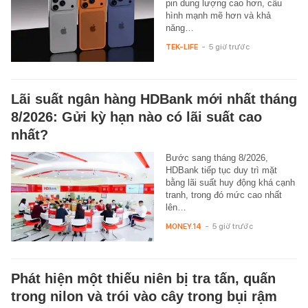
pin dung lượng cao hơn, cấu
hình mạnh mẽ hơn và khả
năng…
TEK-LIFE
-
5 giờ trước
Lãi suất ngân hàng HDBank mới nhất tháng
8/2026: Gửi kỳ hạn nào có lãi suất cao
nhất?
Bước sang tháng 8/2026,
HDBank tiếp tục duy trì mặt
bằng lãi suất huy động khá cạnh
tranh, trong đó mức cao nhất
lên…
MONEY.14
-
5 giờ trước
Phát hiện một thiếu niên bị tra tấn, quấn
trong nilon và trói vào cây trong bụi rậm