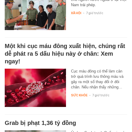
Nam trái phép.
XÃ HỘI
-
7 giờ trước
Một khi cục máu đông xuất hiện, chúng rất
dễ phát ra 5 dấu hiệu này ở chân: Xem
ngay!
Cục máu đông có thể làm cản
trở quá trình lưu thông máu và
gây ra một số thay đổi ở đôi
chân. Nếu nhận thấy những…
SỨC KHỎE
-
7 giờ trước
Grab bị phạt 1,36 tỷ đồng