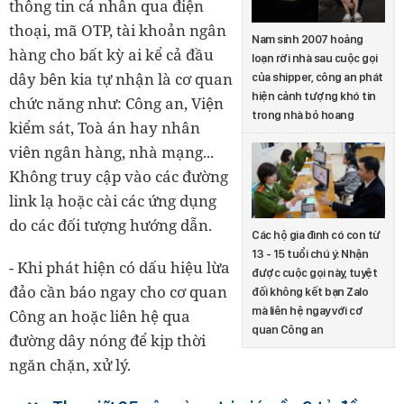
thông tin cá nhân qua điện
thoại, mã OTP, tài khoản ngân
Nam sinh 2007 hoảng
hàng cho bất kỳ ai kể cả đầu
loạn rời nhà sau cuộc gọi
dây bên kia tự nhận là cơ quan
của shipper, công an phát
hiện cảnh tượng khó tin
chức năng như: Công an, Viện
trong nhà bỏ hoang
kiểm sát, Toà án hay nhân
viên ngân hàng, nhà mạng...
Không truy cập vào các đường
link lạ hoặc cài các ứng dụng
do các đối tượng hướng dẫn.
Các hộ gia đình có con từ
13 - 15 tuổi chú ý: Nhận
- Khi phát hiện có dấu hiệu lừa
được cuộc gọi này, tuyệt
đảo cần báo ngay cho cơ quan
đối không kết bạn Zalo
mà liên hệ ngay với cơ
Công an hoặc liên hệ qua
quan Công an
đường dây nóng để kịp thời
ngăn chặn, xử lý.