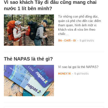
Vì sao khách Tây đi đâu cũng mang chai
nước 1 lít bên mình?
Từ những con phố đông đúc,
quán cà phê cho đến các điểm
tham quan, hình ảnh một vị
khách vừa đi vừa ôm theo
chiếc…
ĂN - CHƠI - ĐI
-
5 giờ trước
Thẻ NAPAS là thẻ gì?
Vì sao lại gọi là thẻ NAPAS?
MONEY.14
-
5 giờ trước