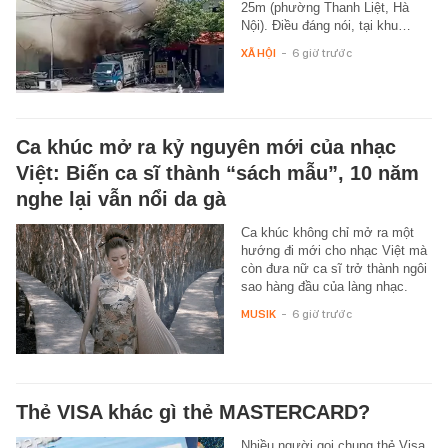
25m (phường Thanh Liệt, Hà
Nội). Điều đáng nói, tại khu…
XÃ HỘI
-
6 giờ trước
Ca khúc mở ra kỷ nguyên mới của nhạc
Việt: Biến ca sĩ thành “sách mẫu”, 10 năm
nghe lại vẫn nổi da gà
Ca khúc không chỉ mở ra một
hướng đi mới cho nhạc Việt mà
còn đưa nữ ca sĩ trở thành ngôi
sao hàng đầu của làng nhạc.
MUSIK
-
6 giờ trước
Thẻ VISA khác gì thẻ MASTERCARD?
Nhiều người gọi chung thẻ Visa