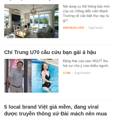
Nội dung cụ thể thông báo mới
của vợ chồng diễn viên Mạnh
Trường về căn biệt thự này là
gì?
XEM MUA LUÔN
-
7 giờ trước
Chí Trung U70 cầu cứu bạn gái á hậu
Động thái của nam NSƯT thu
hút sự chú ý của nhiều người.
STAR
-
6 giờ trước
5 local brand Việt giá mềm, đang viral
được truyền thông xứ Đài mách nên mua