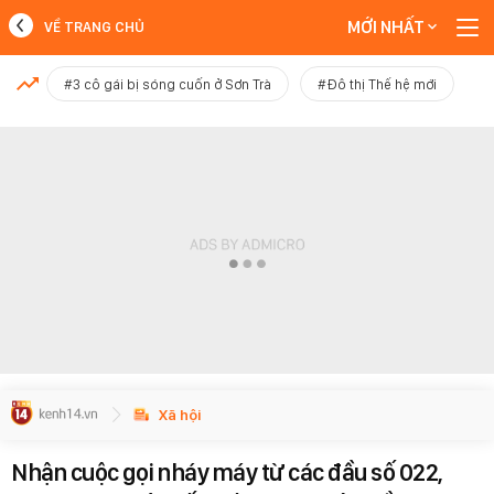
MỚI NHẤT
VỀ TRANG CHỦ
MỚI NHẤT
#3 cô gái bị sóng cuốn ở Sơn Trà
#Đô thị Thế hệ mới
Xem thêm
Xã hội
Nhận cuộc gọi nháy máy từ các đầu số 022,