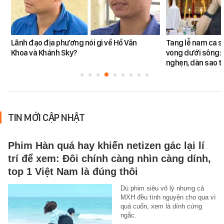
Lãnh đạo địa phương nói gì về Hồ Văn
Tang lễ nam ca s
Khoa và Khánh Sky?
vong dưới sông: 
nghẹn, dàn sao t
TIN MỚI CẬP NHẬT
Phim Hàn quá hay khiến netizen gác lại lí
trí để xem: Đôi chính càng nhìn càng dính,
top 1 Việt Nam là đúng thôi
Dù phim siêu vô lý nhưng cả
MXH đều tình nguyện cho qua vì
quá cuốn, xem là dính cứng
ngắc.