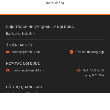
Xem thêm
CHỊU TRÁCH NHIỆM QUẢN LÝ NỘI DUNG
Bà Nguyễn Bích Minh
Ý KIẾN BÀI VIẾT
bandoc@kenh14.vn
Câu hỏi thường gặp
HỢP TÁC NỘI DUNG
marketing@kenh14.vn
024 7309 5555
HỖ TRỢ QUẢNG CÁO
giaitrixahoi@admicro.vn
02473007108