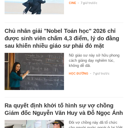
CINE
-
7 giờ trước
Chủ nhân giải "Nobel Toán học" 2026 chỉ
được sinh viên chấm 4,3 điểm, lý do đằng
sau khiến nhiều giáo sư phải đỏ mặt
Nữ giáo sư này sở hữu phong
cách giảng dạy nghiêm túc,
không dễ dãi.
HỌC ĐƯỜNG
-
7 giờ trước
Ra quyết định khởi tố hình sự vợ chồng
Giám đốc Nguyễn Văn Huy và Đỗ Ngọc Ánh
Đôi vợ chồng này đã tổ chức
cho người nước ngoài ở lại Việt