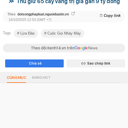
Thu giữ 65 cây vàng trị giá gần 9 tỷ đồng
Theo
doisongphapluat.nguoiduatin.vn
Copy link
16/10/2025 12:53 (GMT +7)
Tags
Lừa Đảo
Cuộc Gọi Nháy Máy
Theo dõi Kenh14.vn trên
Chia sẻ
Sao chép link
CÙNG MỤC
ĐANG HOT