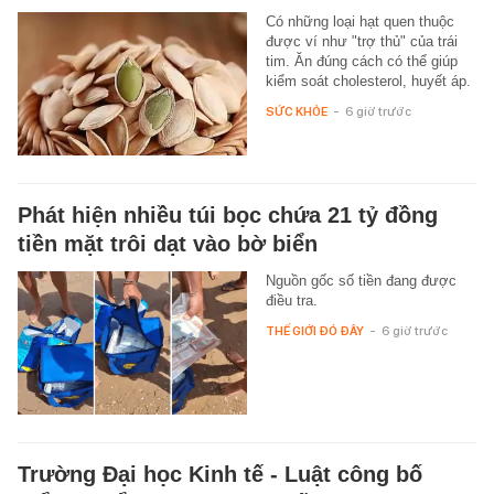
Có những loại hạt quen thuộc
được ví như "trợ thủ" của trái
tim. Ăn đúng cách có thể giúp
kiểm soát cholesterol, huyết áp.
SỨC KHỎE
-
6 giờ trước
Phát hiện nhiều túi bọc chứa 21 tỷ đồng
tiền mặt trôi dạt vào bờ biển
Nguồn gốc số tiền đang được
điều tra.
THẾ GIỚI ĐÓ ĐÂY
-
6 giờ trước
Trường Đại học Kinh tế - Luật công bố