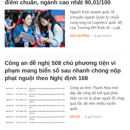
điểm chuẩn, ngành cao nhất 90,01/100
Ngành Kinh doanh quốc tế
(chuyên ngành Quản lý chuỗi
cung ứng và Logistics quốc tế)
của Trường ĐH Kinh tế - Luật…
HỌC ĐƯỜNG
-
6 giờ trước
Công an đề nghị 508 chủ phương tiện vi
phạm mang biển số sau nhanh chóng nộp
phạt nguội theo Nghị định 168
Công an tỉnh Thanh Hóa mới
đây đã công bố kết quả phát
hiện và xử lý phạt nguội lỗi chạy
quá tốc độ trên nhiều tuyến
quốc…
XÃ HỘI
-
6 giờ trước