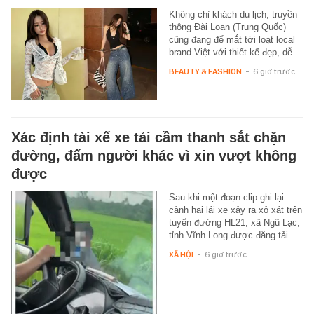
Không chỉ khách du lịch, truyền
thông Đài Loan (Trung Quốc)
cũng đang để mắt tới loạt local
brand Việt với thiết kế đẹp, dễ…
BEAUTY & FASHION
-
6 giờ trước
Xác định tài xế xe tải cầm thanh sắt chặn
đường, đấm người khác vì xin vượt không
được
Sau khi một đoạn clip ghi lại
cảnh hai lái xe xảy ra xô xát trên
tuyến đường HL21, xã Ngũ Lạc,
tỉnh Vĩnh Long được đăng tải…
XÃ HỘI
-
6 giờ trước