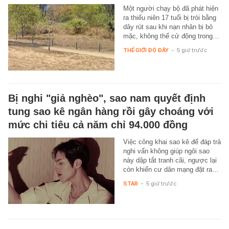
Một người chạy bộ đã phát hiện
ra thiếu niên 17 tuổi bị trói bằng
dây rút sau khi nạn nhân bị bỏ
mặc, không thể cử động trong…
THẾ GIỚI ĐÓ ĐÂY
-
5 giờ trước
Bị nghi "giả nghèo", sao nam quyết định
tung sao kê ngân hàng rồi gây choáng với
mức chi tiêu cả năm chỉ 94.000 đồng
Việc công khai sao kê để đáp trả
nghi vấn không giúp ngôi sao
này dập tắt tranh cãi, ngược lại
còn khiến cư dân mạng đặt ra…
STAR
-
5 giờ trước