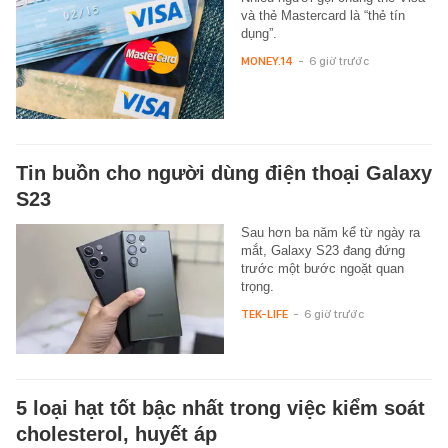
và thẻ Mastercard là “thẻ tín
dụng”.
MONEY.14
-
6 giờ trước
Tin buồn cho người dùng điện thoại Galaxy
S23
Sau hơn ba năm kể từ ngày ra
mắt, Galaxy S23 đang đứng
trước một bước ngoặt quan
trọng.
TEK-LIFE
-
6 giờ trước
5 loại hạt tốt bậc nhất trong việc kiểm soát
cholesterol, huyết áp