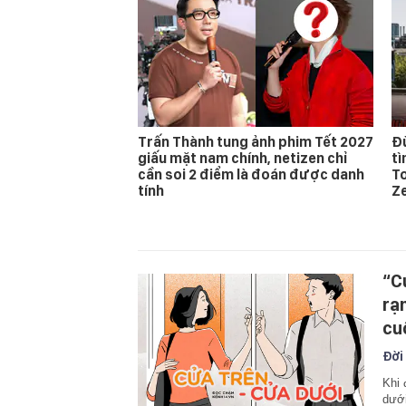
Trấn Thành tung ảnh phim Tết 2027
Đừ
giấu mặt nam chính, netizen chỉ
t
cần soi 2 điểm là đoán được danh
T
tính
Z
“C
rạ
cu
Đời
Khi 
dưới