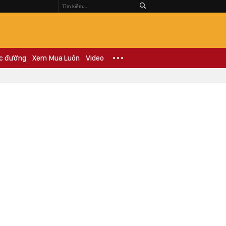
c đường
Xem Mua Luôn
Video