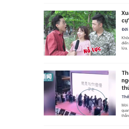
Xu
cự
Đời
Khôn
điển
lứa.
Th
ng
th
Thế
Mới 
quan
thẳn