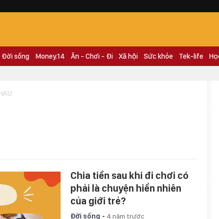
Đời sống
Money.14
Ăn - Chơi - Đi
Xã hội
Sức khỏe
Tek-life
Họ
NHAU
Chia tiền sau khi đi chơi có
phải là chuyện hiển nhiên
của giới trẻ?
-
Đời sống
4 năm trước