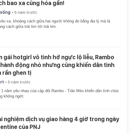
ch bao xa cũng hóa gần!
-
 sống
5 năm trước
yêu xa, khoảng cách giữa hai người không đo bằng địa lý mà là
ng cách giữa trái tim tới trái tim.
n gái hotgirl vô tình hở ngực lộ liễu, Rambo
 hành động nhỏ nhưng cũng khiến dân tình
n rần ghen tị
-
rt
5 năm trước
 1 năm yêu nhau của cặp đôi Rambo - Trân Mèo khiến dân tình chúc
g không ngớt.
ải nghiệm dịch vụ giao hàng 4 giờ trong ngày
lentine của PNJ