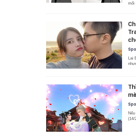
mối 
Ch
Tr
ch
Spo
Lai 
nhưn
Th
mà
Spo
Nếu 
(14/