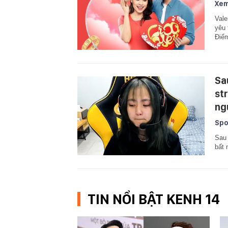
Xem
Vale
yêu 
Điểm
Sa
st
ng
Spo
Sau 
bất 
TIN NỔI BẬT KENH 14