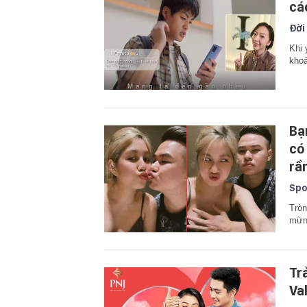
cá
Đời
Khi 
khoả
Bạ
có
rầ
Spo
Tròn
mừn
Tr
Va