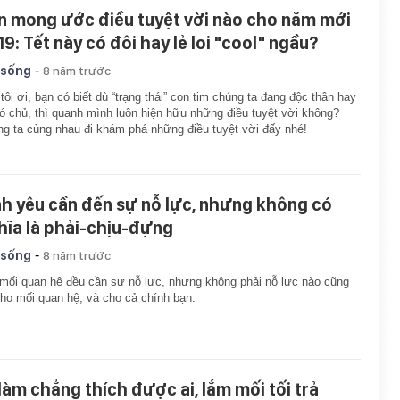
n mong ước điều tuyệt vời nào cho năm mới
19: Tết này có đôi hay lẻ loi "cool" ngầu?
-
 sống
8 năm trước
tôi ơi, bạn có biết dù “trạng thái” con tim chúng ta đang độc thân hay
ó chủ, thì quanh mình luôn hiện hữu những điều tuyệt vời không?
g ta cùng nhau đi khám phá những điều tuyệt vời đấy nhé!
nh yêu cần đến sự nỗ lực, nhưng không có
hĩa là phải-chịu-đựng
-
 sống
8 năm trước
mối quan hệ đều cần sự nỗ lực, nhưng không phải nỗ lực nào cũng
cho mối quan hệ, và cho cả chính bạn.
 làm chẳng thích được ai, lắm mối tối trả