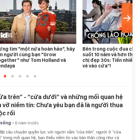
ng tìm "một nửa hoàn hảo", hãy
Bên trong cuộc đua chốn
ìm người cùng bạn "Grow
suốt 10 năm và hơn thế n
ogether" như Tom Holland và
chị đẹp 30s: Tiền nhiều c
endaya
vé vào cửa”!
ửa trên” - “cửa dưới” và những mối quan hệ
n vỡ niềm tin: Chưa yêu bạn đã là người thua
ộc rồi
-
 sống
6 năm trước
đặt câu chuyện quyền lực với người nắm “cửa trên”, người ở “cửa
” trong mối quan hệ, bạn thiếu niềm tin vào bản thân cũng như cả