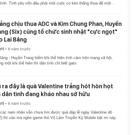
tình. Tình yêu vốn đâu phải một cuộc co kéo thắng thua để một…
ẳng chịu thua ADC và Kim Chung Phan, Huyền
ang (Six) cũng tổ chức sinh nhật "cực ngọt"
o Lai Bâng
-
rt
6 năm trước
Bâng - Huyền Trang hiếm khi thể hiện tình cảm trên mạng xã hội,
g một khi thể hiện thì dân tình chỉ biết gato.
ì ra đây là quà Valentine trắng hót hòn họt
 dân tình đang kháo nhau sở hữu
-
rt
6 năm trước
các nam nhân vẫn chưa tìm được quà đáp lễ ngày Valentine đỏ
2) thì vào mà nghe game thủ Võ Lâm Truyền Kỳ Mobile bật mí này.