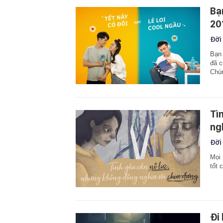
Bạ
20
Đời
Bạn 
đã c
Chún
Tì
ng
Đời
Mọi 
tốt 
Đi