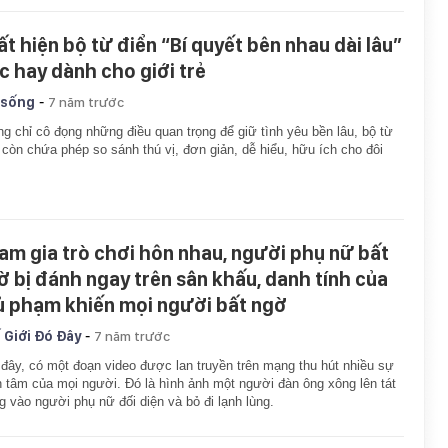
ất hiện bộ từ điển “Bí quyết bên nhau dài lâu”
c hay dành cho giới trẻ
-
 sống
7 năm trước
g chỉ cô đọng những điều quan trọng để giữ tình yêu bền lâu, bộ từ
 còn chứa phép so sánh thú vị, đơn giản, dễ hiểu, hữu ích cho đôi
am gia trò chơi hôn nhau, người phụ nữ bất
ờ bị đánh ngay trên sân khấu, danh tính của
ủ phạm khiến mọi người bất ngờ
-
 Giới Đó Đây
7 năm trước
đây, có một đoạn video được lan truyền trên mạng thu hút nhiều sự
 tâm của mọi người. Đó là hình ảnh một người đàn ông xông lên tát
g vào người phụ nữ đối diện và bỏ đi lạnh lùng.