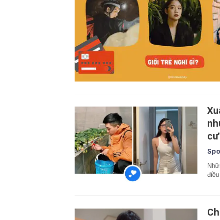
Xu
nh
cư
Spo
Nhữn
điều
Ch