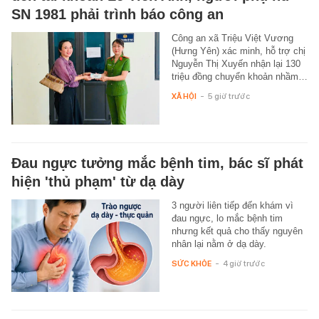
SN 1981 phải trình báo công an
Công an xã Triệu Việt Vương
(Hưng Yên) xác minh, hỗ trợ chị
Nguyễn Thị Xuyến nhận lại 130
triệu đồng chuyển khoản nhầm…
XÃ HỘI
-
5 giờ trước
Đau ngực tưởng mắc bệnh tim, bác sĩ phát
hiện 'thủ phạm' từ dạ dày
3 người liên tiếp đến khám vì
đau ngực, lo mắc bệnh tim
nhưng kết quả cho thấy nguyên
nhân lại nằm ở dạ dày.
SỨC KHỎE
-
4 giờ trước