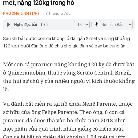
mét, nặng 120kg trong hồ
PHƯƠNG LINH (T/H)
3 tháng trước
Nghe đọc bài
1:35
Sau khi bắt được con cá khổng lồ dài gần 2 mét và nặng khoảng
120 kg, người đàn ông đã chia cho gia đình và bạn bè cùng ăn.
Một con cá pirarucu nặng khoảng 120 kg đã được bắt
ở Quixeramobim, thuộc vùng Sertão Central, Brazil,
thu hút sự chú ý của nhiều người vì kích thước khổng
lồ.
Vụ đánh bắt diễn ra tại hồ chứa Nenê Parente, thuộc
sở hữu của ông Felipe Parente. Theo ông, 6 con cá
pirarucu đã được thả vào hồ chứa năm 2018 như
một phần của quá trình nhân giống có kiểm soát.
Con cá bị bắt có chiều dài khoảng 1,94 mét và ước