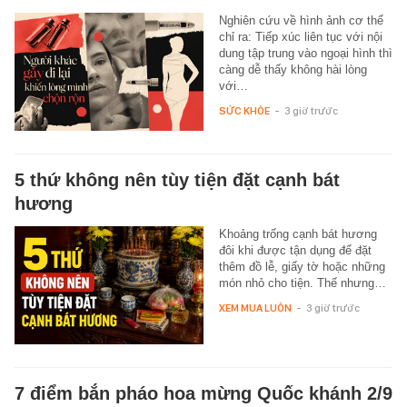
Nghiên cứu về hình ảnh cơ thể
chỉ ra: Tiếp xúc liên tục với nội
dung tập trung vào ngoại hình thì
càng dễ thấy không hài lòng
với…
SỨC KHỎE
-
3 giờ trước
5 thứ không nên tùy tiện đặt cạnh bát
hương
Khoảng trống cạnh bát hương
đôi khi được tận dụng để đặt
thêm đồ lễ, giấy tờ hoặc những
món nhỏ cho tiện. Thế nhưng…
XEM MUA LUÔN
-
3 giờ trước
7 điểm bắn pháo hoa mừng Quốc khánh 2/9