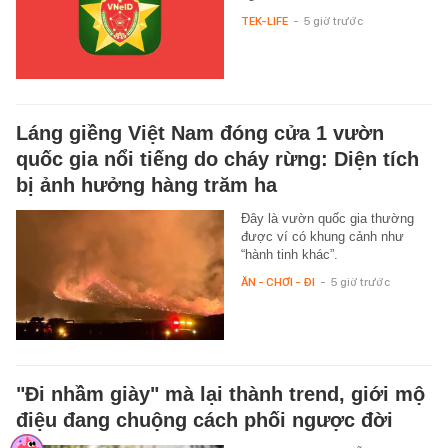
TEK-LIFE
-
5 giờ trước
Láng giềng Việt Nam đóng cửa 1 vườn
quốc gia nổi tiếng do cháy rừng: Diện tích
bị ảnh hưởng hàng trăm ha
Đây là vườn quốc gia thường
được ví có khung cảnh như
“hành tinh khác”.
ĂN - CHƠI - ĐI
-
5 giờ trước
"Đi nhầm giày" mà lại thành trend, giới mộ
điệu đang chuộng cách phối ngược đời