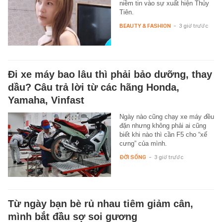
niềm tin vào sự xuất hiện Thủy
Tiên.
BEAUTY & FASHION
-
3 giờ trước
Đi xe máy bao lâu thì phải bảo dưỡng, thay
dầu? Câu trả lời từ các hãng Honda,
Yamaha, Vinfast
Ngày nào cũng chạy xe máy đều
đặn nhưng không phải ai cũng
biết khi nào thì cần F5 cho “xế
cưng” của mình.
ĐỜI SỐNG
-
3 giờ trước
Từ ngày bạn bè rủ nhau tiêm giảm cân,
mình bắt đầu sợ soi gương