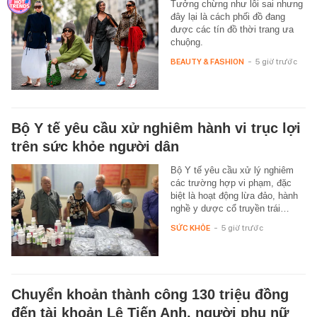
Tưởng chừng như lỗi sai nhưng
đây lại là cách phối đồ đang
được các tín đồ thời trang ưa
chuộng.
BEAUTY & FASHION
-
5 giờ trước
Bộ Y tế yêu cầu xử nghiêm hành vi trục lợi
trên sức khỏe người dân
Bộ Y tế yêu cầu xử lý nghiêm
các trường hợp vi phạm, đặc
biệt là hoạt động lừa đảo, hành
nghề y dược cổ truyền trái…
SỨC KHỎE
-
5 giờ trước
Chuyển khoản thành công 130 triệu đồng
đến tài khoản Lê Tiến Anh, người phụ nữ