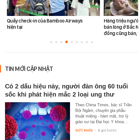
Quầy check-in của Bamboo Airways
Hàng triệu ngườ
hiện tại
bán lòng ở Bắc N
đồng cũng bán, t
TIN MỚI CẬP NHẬT
Có 2 dấu hiệu này, người đàn ông 60 tuổi
sốc khi phát hiện mắc 2 loại ung thư
Theo China Times, bác sĩ Trần
Bội Ngâm, chuyên gia phẫu
thuật miệng - hàm mặt, trợ lý
giáo sư tại Đại học Y khoa…
SỨC KHỎE
-
6 giờ trước