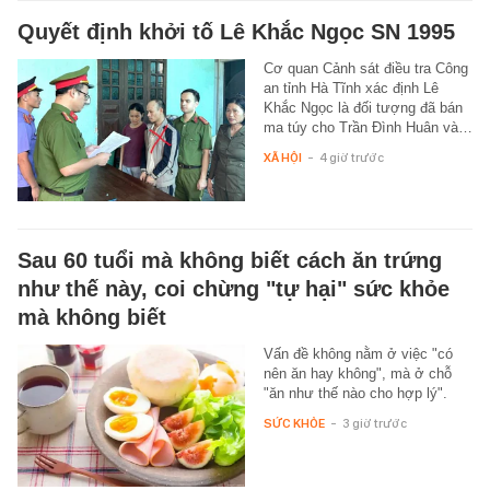
Quyết định khởi tố Lê Khắc Ngọc SN 1995
Cơ quan Cảnh sát điều tra Công
an tỉnh Hà Tĩnh xác định Lê
Khắc Ngọc là đối tượng đã bán
ma túy cho Trần Đình Huân và…
XÃ HỘI
-
4 giờ trước
Sau 60 tuổi mà không biết cách ăn trứng
như thế này, coi chừng "tự hại" sức khỏe
mà không biết
Vấn đề không nằm ở việc "có
nên ăn hay không", mà ở chỗ
"ăn như thế nào cho hợp lý".
SỨC KHỎE
-
3 giờ trước