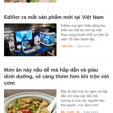
Edifier ra mắt sản phẩm mới tại Việt Nam
Edifier vừa giới thiệu dòng loa
kiểm âm thế hệ mới tại Việt
Nam trong khuôn khổ sự kiện kỷ
niệm 30 năm thành lập…
TEK-LIFE
-
4 giờ trước
Món ăn này nấu dễ mà hấp dẫn và giàu
dinh dưỡng, sẽ càng thơm hơn khi trộn với
cơm
Đây là một món ăn ngon và hấp
dẫn với màu sắc bắt mắt,
hương vị của các nguyên liệu
hòa quyện, cực đưa cơm.
ĂN - CHƠI - ĐI
-
4 giờ trước