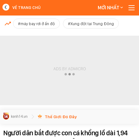
MỚI NHẤT
VỀ TRANG CHỦ
MỚI NHẤT
#máy bay rơi ở ấn độ
#Xung đột tại Trung Đông
Xem thêm
Thế Giới Đó Đây
Người dân bắt được con cá khổng lồ dài 1,94