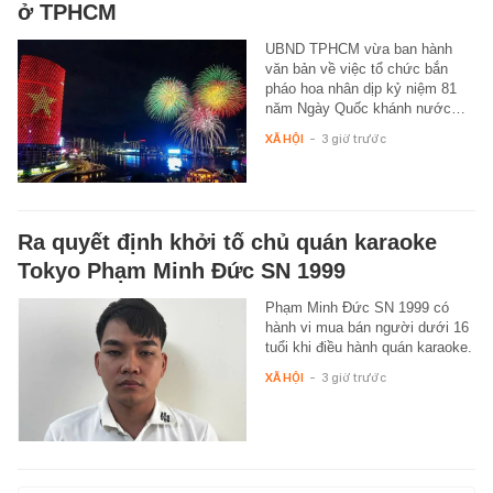
ở TPHCM
UBND TPHCM vừa ban hành
văn bản về việc tổ chức bắn
pháo hoa nhân dịp kỷ niệm 81
năm Ngày Quốc khánh nước…
XÃ HỘI
-
3 giờ trước
Ra quyết định khởi tố chủ quán karaoke
Tokyo Phạm Minh Đức SN 1999
Phạm Minh Đức SN 1999 có
hành vi mua bán người dưới 16
tuổi khi điều hành quán karaoke.
XÃ HỘI
-
3 giờ trước