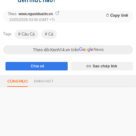
Theo
www.nguoiduatin.vn
Copy link
15/05/2026 03:00 (GMT +7)
Tags
Câu Cá
Cá
Theo dõi Kenh14.vn trên
Chia sẻ
Sao chép link
CÙNG MỤC
ĐANG HOT