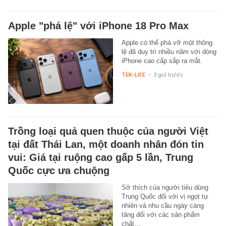
Apple "phá lệ" với iPhone 18 Pro Max
Apple có thể phá vỡ một thông
lệ đã duy trì nhiều năm với dòng
iPhone cao cấp sắp ra mắt.
TEK-LIFE
-
3 giờ trước
Trồng loại quả quen thuộc của người Việt
tại đất Thái Lan, một doanh nhân đón tin
vui: Giá tại ruộng cao gấp 5 lần, Trung
Quốc cực ưa chuộng
Sở thích của người tiêu dùng
Trung Quốc đối với vị ngọt tự
nhiên và nhu cầu ngày càng
tăng đối với các sản phẩm
chất…