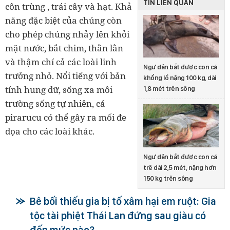
TIN LIÊN QUAN
côn trùng , trái cây và hạt. Khả
năng đặc biệt của chúng còn
cho phép chúng nhảy lên khỏi
mặt nước, bắt chim, thằn lằn
và thậm chí cả các loài linh
Ngư dân bắt được con cá
trưởng nhỏ. Nổi tiếng với bản
khổng lồ nặng 100 kg, dài
tính hung dữ, sống xa môi
1,8 mét trên sông
trường sống tự nhiên, cá
pirarucu có thể gây ra mối đe
dọa cho các loài khác.
Ngư dân bắt được con cá
trê dài 2,5 mét, nặng hơn
150 kg trên sông
Bê bối thiếu gia bị tố xâm hại em ruột: Gia
tộc tài phiệt Thái Lan đứng sau giàu có
đến mức nào?