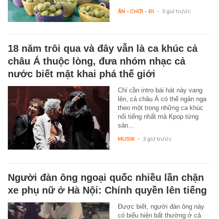
ĂN - CHƠI - ĐI
-
3 giờ trước
18 năm trôi qua và đây vẫn là ca khúc cả
châu Á thuộc lòng, đưa nhóm nhạc cả
nước biết mặt khai phá thế giới
Chỉ cần intro bài hát này vang
lên, cả châu Á có thể ngân nga
theo một trong những ca khúc
nổi tiếng nhất mà Kpop từng
sản…
MUSIK
-
3 giờ trước
Người đàn ông ngoại quốc nhiều lần chặn
xe phụ nữ ở Hà Nội: Chính quyền lên tiếng
Được biết, người đàn ông này
có biểu hiện bất thường ở cả