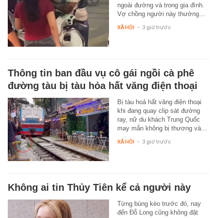
ngoài đường và trong gia đình.
Vợ chồng người này thường…
XÃ HỘI
-
3 giờ trước
Thông tin ban đầu vụ cô gái ngồi cà phê
đường tàu bị tàu hỏa hất văng điện thoại
Bị tàu hoả hất văng điện thoại
khi đang quay clip sát đường
ray, nữ du khách Trung Quốc
may mắn không bị thương và…
XÃ HỘI
-
3 giờ trước
Không ai tin Thủy Tiên kể cả người này
Từng bùng kèo trước đó, nay
đến Đỗ Long cũng không đặt