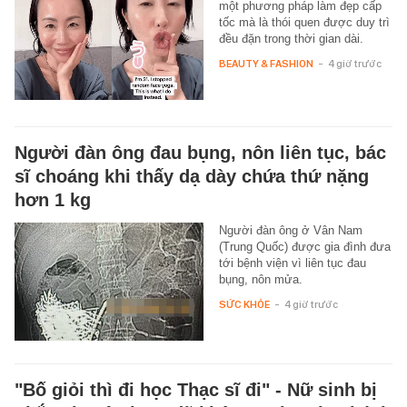
một phương pháp làm đẹp cấp
tốc mà là thói quen được duy trì
đều đặn trong thời gian dài.
BEAUTY & FASHION
-
4 giờ trước
Người đàn ông đau bụng, nôn liên tục, bác
sĩ choáng khi thấy dạ dày chứa thứ nặng
hơn 1 kg
Người đàn ông ở Vân Nam
(Trung Quốc) được gia đình đưa
tới bệnh viện vì liên tục đau
bụng, nôn mửa.
SỨC KHỎE
-
4 giờ trước
"Bố giỏi thì đi học Thạc sĩ đi" - Nữ sinh bị