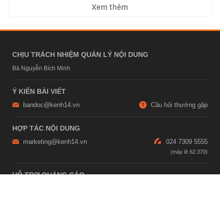
Xem thêm
CHỊU TRÁCH NHIỆM QUẢN LÝ NỘI DUNG
Bà Nguyễn Bích Minh
Ý KIẾN BÀI VIẾT
bandoc@kenh14.vn
Câu hỏi thường gặp
HỢP TÁC NỘI DUNG
marketing@kenh14.vn
024 7309 5555
HỖ TRỢ QUẢNG CÁO
giaitrixahoi@admicro.vn
02473007108