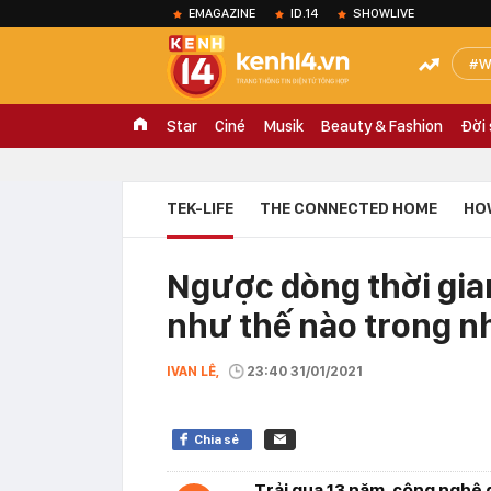
EMAGAZINE
ID.14
SHOWLIVE
W
Star
Ciné
Musik
Beauty & Fashion
Đời
TEK-LIFE
THE CONNECTED HOME
HO
Ngược dòng thời gian
như thế nào trong 
IVAN LÊ,
23:40 31/01/2021
Chia sẻ
Trải qua 13 năm, công nghệ 