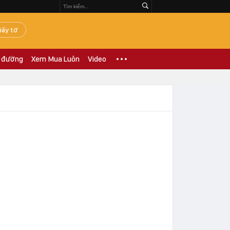
iấy tờ
 đường
Xem Mua Luôn
Video