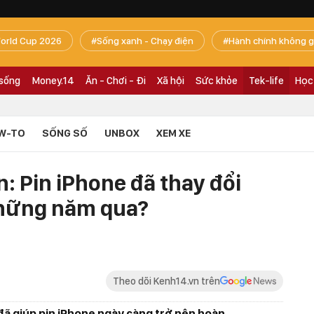
orld Cup 2026
Sống xanh - Chạy điện
Hành chính không g
 sống
Money.14
Ăn - Chơi - Đi
Xã hội
Sức khỏe
Tek-life
Học
W-TO
SỐNG SỐ
UNBOX
XEM XE
: Pin iPhone đã thay đổi
những năm qua?
Theo dõi Kenh14.vn trên
đã giúp pin iPhone ngày càng trở nên hoàn