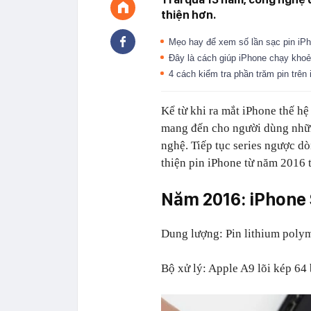
thiện hơn.
Mẹo hay để xem số lần sạc pin iP
Đây là cách giúp iPhone chạy khoẻ
4 cách kiểm tra phần trăm pin trê
Kể từ khi ra mắt iPhone thế hệ
mang đến cho người dùng nhữn
nghệ.
Tiếp tục series ngược dò
thiện pin iPhone từ năm 2016 t
Năm 2016: iPhone
Dung lượng: Pin lithium poly
Bộ xử lý: Apple A9 lõi kép 64 