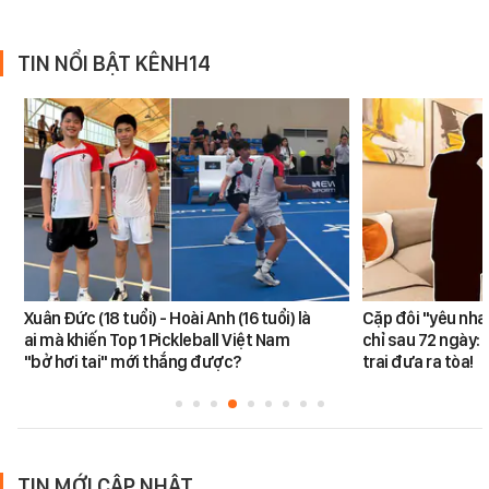
TIN NỔI BẬT KÊNH14
Xuân Đức (18 tuổi) - Hoài Anh (16 tuổi) là
Cặp đôi "yêu nha
ai mà khiến Top 1 Pickleball Việt Nam
chỉ sau 72 ngày: 
"bở hơi tai" mới thắng được?
trai đưa ra tòa!
TIN MỚI CẬP NHẬT