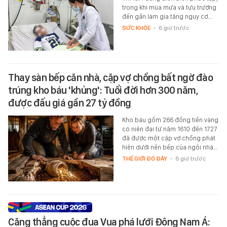
trong khi mùa mưa và tựu trường
đến gần làm gia tăng nguy cơ…
SỨC KHỎE
-
6 giờ trước
Thay sàn bếp căn nhà, cặp vợ chồng bất ngờ đào
trúng kho báu 'khủng': Tuổi đời hơn 300 năm,
được đấu giá gần 27 tỷ đồng
Kho báu gồm 266 đồng tiền vàng
có niên đại từ năm 1610 đến 1727
đã được một cặp vợ chồng phát
hiện dưới nền bếp của ngôi nhà…
THẾ GIỚI ĐÓ ĐÂY
-
6 giờ trước
Căng thẳng cuộc đua Vua phá lưới Đông Nam Á: