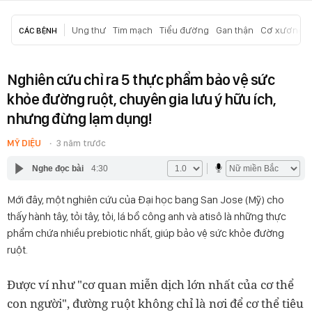
Ung thư
Tim mạch
Tiểu đường
Gan thận
Cơ xương k
CÁC BỆNH
Nghiên cứu chỉ ra 5 thực phẩm bảo vệ sức
khỏe đường ruột, chuyên gia lưu ý hữu ích,
nhưng đừng lạm dụng!
MỸ DIỆU
3 năm trước
Nghe đọc bài
4:30
Mới đây, một nghiên cứu của Đại học bang San Jose (Mỹ) cho
thấy hành tây, tỏi tây, tỏi, lá bồ công anh và atisô là những thực
phẩm chứa nhiều prebiotic nhất, giúp bảo vệ sức khỏe đường
ruột.
Được ví như "cơ quan miễn dịch lớn nhất của cơ thể
con người", đường ruột không chỉ là nơi để cơ thể tiêu