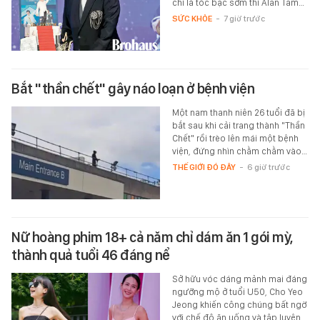
chí là tóc bạc sớm thì Alan Tam…
SỨC KHỎE
-
7 giờ trước
Bắt "thần chết" gây náo loạn ở bệnh viện
Một nam thanh niên 26 tuổi đã bị
bắt sau khi cải trang thành "Thần
Chết" rồi trèo lên mái một bệnh
viện, đứng nhìn chằm chằm vào…
THẾ GIỚI ĐÓ ĐÂY
-
6 giờ trước
Nữ hoàng phim 18+ cả năm chỉ dám ăn 1 gói mỳ,
thành quả tuổi 46 đáng nể
Sở hữu vóc dáng mảnh mai đáng
ngưỡng mộ ở tuổi U50, Cho Yeo
Jeong khiến công chúng bất ngờ
với chế độ ăn uống và tập luyện…