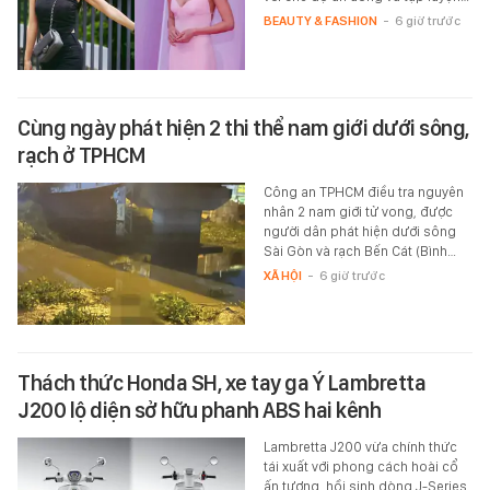
BEAUTY & FASHION
-
6 giờ trước
Cùng ngày phát hiện 2 thi thể nam giới dưới sông,
rạch ở TPHCM
Công an TPHCM điều tra nguyên
nhân 2 nam giới tử vong, được
người dân phát hiện dưới sông
Sài Gòn và rạch Bến Cát (Bình…
XÃ HỘI
-
6 giờ trước
Thách thức Honda SH, xe tay ga Ý Lambretta
J200 lộ diện sở hữu phanh ABS hai kênh
Lambretta J200 vừa chính thức
tái xuất với phong cách hoài cổ
ấn tượng, hồi sinh dòng J-Series