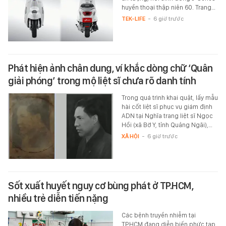
huyền thoại thập niên 60. Trang…
TEK-LIFE
-
6 giờ trước
Phát hiện ảnh chân dung, ví khắc dòng chữ ‘Quân
giải phóng’ trong mộ liệt sĩ chưa rõ danh tính
Trong quá trình khai quật, lấy mẫu
hài cốt liệt sĩ phục vụ giám định
ADN tại Nghĩa trang liệt sĩ Ngọc
Hồi (xã Bờ Y, tỉnh Quảng Ngãi),…
XÃ HỘI
-
6 giờ trước
Sốt xuất huyết nguy cơ bùng phát ở TP.HCM,
nhiều trẻ diễn tiến nặng
Các bệnh truyền nhiễm tại
TP.HCM đang diễn biến phức tạp,