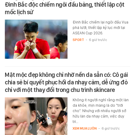
Đình Bắc độc chiếm ngôi đầu bảng, thiết lập cột
mốc lịch sử
Đình Bắc chiếm lại ngôi đầu Vua
phá lưới, thiết lập kỷ lục mới tại
ASEAN Cup 2026.
SPORT
-
6 giờ trước
Mặt mộc đẹp không chỉ nhờ nền da sẵn có: Cô gái
chia sẻ bí quyết phục hồi da nhạy cảm, dễ ửng đỏ
chỉ với một thay đổi trong chu trình skincare
Không ít người nghĩ rằng một làn
da khỏe, mịn màng là do "trời
cho". Nhưng với nhiều người sở
hữu làn da nhạy cảm, việc duy
trì…
XEM MUA LUÔN
-
6 giờ trước