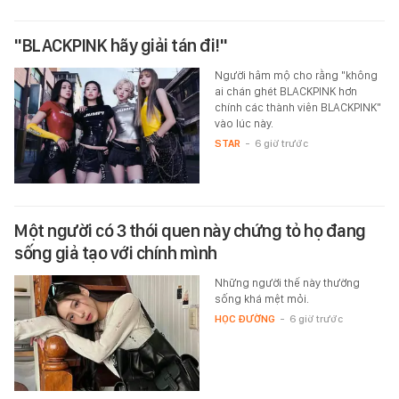
"BLACKPINK hãy giải tán đi!"
Người hâm mộ cho rằng "không
ai chán ghét BLACKPINK hơn
chính các thành viên BLACKPINK"
vào lúc này.
STAR
-
6 giờ trước
Một người có 3 thói quen này chứng tỏ họ đang
sống giả tạo với chính mình
Những người thế này thường
sống khá mệt mỏi.
HỌC ĐƯỜNG
-
6 giờ trước