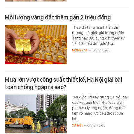
Mỗi lượng vàng đắt thêm gần 2 triệu đồng
Theo đà tăng mạnh trên thị
trường thế giới, giá trong nước
sáng nay 8/8 cũng đắt thêm từ
1,7- 1,8 triệu đồng/lượng.
MONEY.14
-
6 giờ trước
Mưa lớn vượt công suất thiết kế, Hà Nội giải bài
toán chống ngập ra sao?
Đại diện Sở Xây dựng Hà Nội báo
cáo kết quả triển khai các giải
pháp xử lý úng ngập, đồng thời
làm rõ năng lực tiêu thoát của
hệ…
XÃ HỘI
-
6 giờ trước