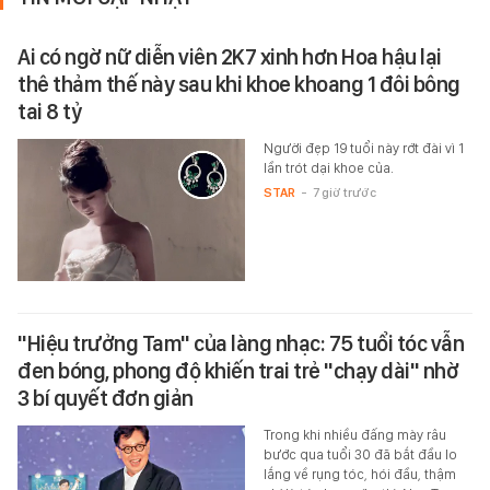
Ai có ngờ nữ diễn viên 2K7 xinh hơn Hoa hậu lại
thê thảm thế này sau khi khoe khoang 1 đôi bông
tai 8 tỷ
Người đẹp 19 tuổi này rớt đài vì 1
lần trót dại khoe của.
STAR
-
7 giờ trước
"Hiệu trưởng Tam" của làng nhạc: 75 tuổi tóc vẫn
đen bóng, phong độ khiến trai trẻ "chạy dài" nhờ
3 bí quyết đơn giản
Trong khi nhiều đấng mày râu
bước qua tuổi 30 đã bắt đầu lo
lắng về rụng tóc, hói đầu, thậm