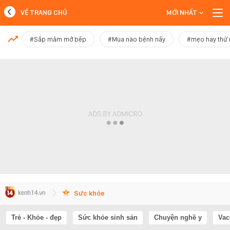
VỀ TRANG CHỦ
MỚI NHẤT
MỚI NHẤT
#Sắp mâm mở bếp
#Mùa nào bệnh nấy
#mẹo hay thử
Xem thêm
Sức khỏe
Trẻ - Khỏe - đẹp
Sức khỏe sinh sản
Chuyện nghề y
Vac