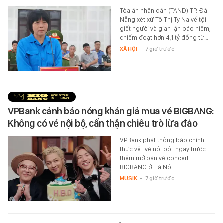
Tòa án nhân dân (TAND) TP. Đà
Nẵng xét xử Tô Thị Ty Na về tội
giết người và gian lận bảo hiểm,
chiếm đoạt hơn 4,1 tỷ đồng từ…
XÃ HỘI
-
7 giờ trước
VPBank cảnh báo nóng khán giả mua vé BIGBANG:
Không có vé nội bộ, cẩn thận chiêu trò lừa đảo
VPBank phát thông báo chính
thức về "vé nội bộ" ngay trước
thềm mở bán vé concert
BIGBANG ở Hà Nội.
MUSIK
-
7 giờ trước