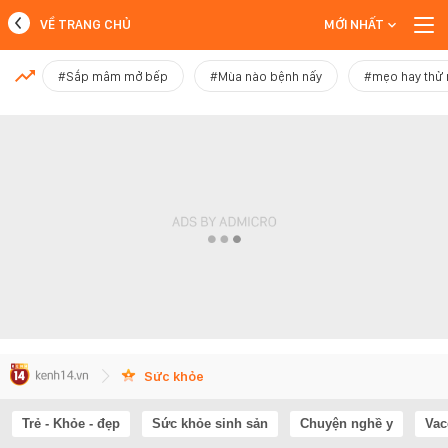
VỀ TRANG CHỦ
MỚI NHẤT
MỚI NHẤT
#Sắp mâm mở bếp
#Mùa nào bệnh nấy
#mẹo hay thử
Xem thêm
Sức khỏe
Trẻ - Khỏe - đẹp
Sức khỏe sinh sản
Chuyện nghề y
Vac