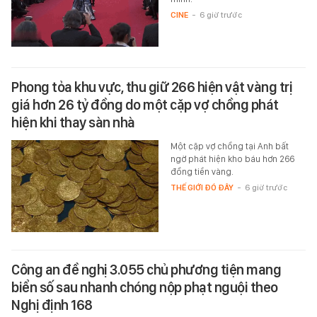
CINE
-
6 giờ trước
Phong tỏa khu vực, thu giữ 266 hiện vật vàng trị
giá hơn 26 tỷ đồng do một cặp vợ chồng phát
hiện khi thay sàn nhà
Một cặp vợ chồng tại Anh bất
ngờ phát hiện kho báu hơn 266
đồng tiền vàng.
THẾ GIỚI ĐÓ ĐÂY
-
6 giờ trước
Công an đề nghị 3.055 chủ phương tiện mang
biển số sau nhanh chóng nộp phạt nguội theo
Nghị định 168