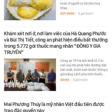
hoặc ở người có hệ tiêu hóa
nhạy…
SỨC KHỎE
-
6 giờ trước
Khám xét nơi ở, nơi làm việc của Hà Quang Phước
và Bùi Thị Tiết, công an phát hiện điều bất thường
trong 5.772 gói thuốc mang nhãn "ĐÔNG Y GIA
TRUYỀN"
Công an TP Hà Nội khởi tố 2 bị
can sau khi phát hiện đường dây
sản xuất, buôn bán thuốc Đông y
giả bằng cách pha trộn thuốc…
XÃ HỘI
-
6 giờ trước
Mai Phương Thúy là mỹ nhân Việt đầu tiên được
trao đặc quyền này