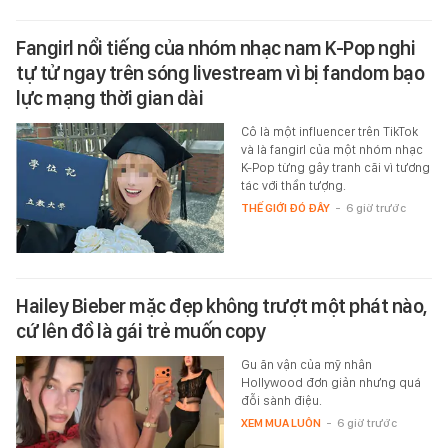
Fangirl nổi tiếng của nhóm nhạc nam K-Pop nghi
tự tử ngay trên sóng livestream vì bị fandom bạo
lực mạng thời gian dài
Cô là một influencer trên TikTok
và là fangirl của một nhóm nhạc
K-Pop từng gây tranh cãi vì tương
tác với thần tượng.
THẾ GIỚI ĐÓ ĐÂY
-
6 giờ trước
Hailey Bieber mặc đẹp không trượt một phát nào,
cứ lên đồ là gái trẻ muốn copy
Gu ăn vận của mỹ nhân
Hollywood đơn giản nhưng quá
đỗi sành điệu.
XEM MUA LUÔN
-
6 giờ trước