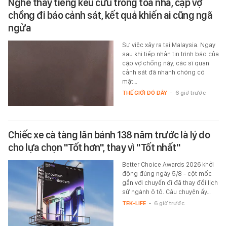
Nghe thấy tiếng kêu cứu trong tòa nhà, cặp vợ
chồng đi báo cảnh sát, kết quả khiến ai cũng ngã
ngửa
Sự việc xảy ra tại Malaysia. Ngay
sau khi tiếp nhận tin trình báo của
cặp vợ chồng này, các sĩ quan
cảnh sát đã nhanh chóng có
mặt…
THẾ GIỚI ĐÓ ĐÂY
-
6 giờ trước
Chiếc xe cà tàng lăn bánh 138 năm trước là lý do
cho lựa chọn "Tốt hơn", thay vì "Tốt nhất"
Better Choice Awards 2026 khởi
động đúng ngày 5/8 - cột mốc
gắn với chuyến đi đã thay đổi lịch
sử ngành ô tô. Câu chuyện ấy…
TEK-LIFE
-
6 giờ trước