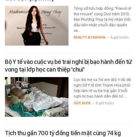
Từng sở hữu hợp đồng "Friend of
the House" cùng Dior năm 2013,
Mai Phương Thúy là mỹ nhân Việt
đầu tiên nhận chuỗi đặc quyền
xa…
BEAUTY & FASHION
-
6 giờ trước
Bộ Y tế vào cuộc vụ bé trai nghi bị bạo hành đến tử
vong tại lớp học can thiệp 'chui'
Cục Bà mẹ và Trẻ em (Bộ Y tế) đề
nghị Sở Y tế tỉnh Thanh Hóa phối
hợp làm rõ vụ bé trai gần 3 tuổi
nghi bị bạo hành dẫn đến tử…
SỨC KHỎE
-
6 giờ trước
Tịch thu gần 700 tỷ đồng tiền mặt cùng 74 kg