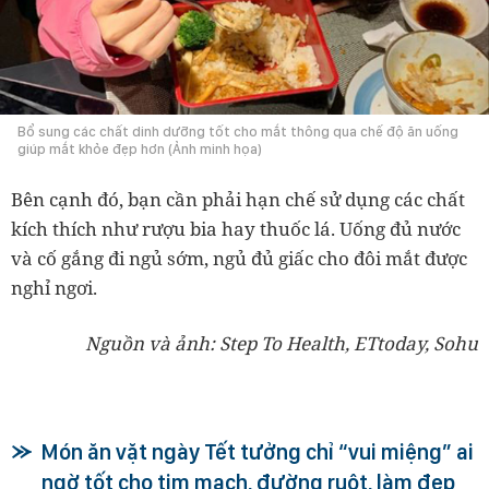
Bổ sung các chất dinh dưỡng tốt cho mắt thông qua chế độ ăn uống
giúp mắt khỏe đẹp hơn (Ảnh minh họa)
Bên cạnh đó, bạn cần phải hạn chế sử dụng các chất
kích thích như rượu bia hay thuốc lá. Uống đủ nước
và cố gắng đi ngủ sớm, ngủ đủ giấc cho đôi mắt được
nghỉ ngơi.
Nguồn và ảnh: Step To Health, ETtoday, Sohu
Món ăn vặt ngày Tết tưởng chỉ “vui miệng” ai
ngờ tốt cho tim mạch, đường ruột, làm đẹp