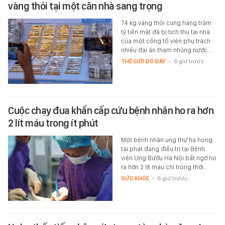
vàng thỏi tại một căn nhà sang trọng
74 kg vàng thỏi cùng hàng trăm
tỷ tiền mặt đã bị tịch thu tại nhà
của một công tố viên phụ trách
nhiều đại án tham nhũng nước…
THẾ GIỚI ĐÓ ĐÂY
-
6 giờ trước
Cuộc chạy đua khẩn cấp cứu bệnh nhân ho ra hơn
2 lít máu trong ít phút
Một bệnh nhân ung thư hạ họng
tái phát đang điều trị tại Bệnh
viện Ung Bướu Hà Nội bất ngờ ho
ra hơn 2 lít máu chỉ trong thời…
SỨC KHỎE
-
6 giờ trước