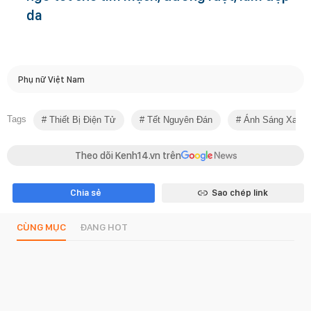
da
Phụ nữ Việt Nam
Tags
Thiết Bị Điện Tử
Tết Nguyên Đán
Ánh Sáng Xanh
Theo dõi Kenh14.vn trên
Chia sẻ
Sao chép link
CÙNG MỤC
ĐANG HOT