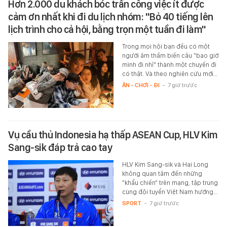
Hơn 2.000 du khách bóc trần công việc ít được
cảm ơn nhất khi đi du lịch nhóm: "Bỏ 40 tiếng lên
lịch trình cho cả hội, bằng trọn một tuần đi làm"
Trong mọi hội bạn đều có một
người âm thầm biến câu "bao giờ
mình đi nhỉ" thành một chuyến đi
có thật. Và theo nghiên cứu mới…
ĂN - CHƠI - ĐI
-
7 giờ trước
Vụ cầu thủ Indonesia hạ thấp ASEAN Cup, HLV Kim
Sang-sik đáp trả cao tay
HLV Kim Sang-sik và Hai Long
không quan tâm đến những
"khẩu chiến" trên mạng, tập trung
cùng đội tuyển Việt Nam hướng…
SPORT
-
7 giờ trước