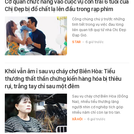
Cơ quan chức năng vào cuộc vụ con trai 6 tuổi của
Chị Đẹp bị đổ chất lạ lên đầu trong rạp phim
Công chúng chú ý trước những
tình tiết trong vụ việc đau lòng
liên quan tới quý tử nhà Chị Đẹp
Đạp Gió.
STAR
-
6 giờ trước
Khói vẫn âm ỉ sau vụ cháy chợ Biên Hòa: Tiểu
thương thất thần chứng kiến hàng hóa bị thiêu
rụi, trắng tay chỉ sau một đêm
Sau vụ cháy chợ Biên Hòa (Đồng
Nai), nhiều tiểu thương lặng
người nhìn cơ nghiệp tích góp
nhiều năm chỉ còn lại tro tàn.
XÃ HỘI
-
6 giờ trước