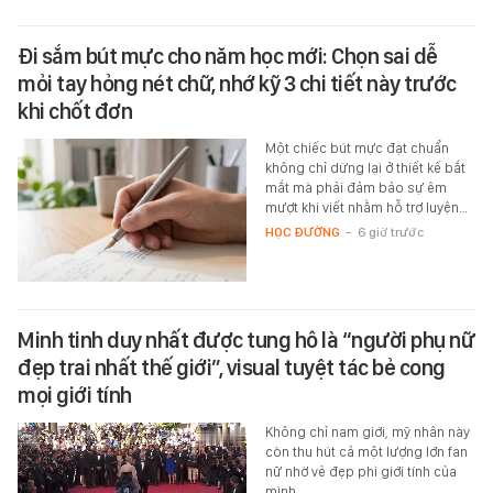
Đi sắm bút mực cho năm học mới: Chọn sai dễ
mỏi tay hỏng nét chữ, nhớ kỹ 3 chi tiết này trước
khi chốt đơn
Một chiếc bút mực đạt chuẩn
không chỉ dừng lại ở thiết kế bắt
mắt mà phải đảm bảo sự êm
mượt khi viết nhằm hỗ trợ luyện…
HỌC ĐƯỜNG
-
6 giờ trước
Minh tinh duy nhất được tung hô là “người phụ nữ
đẹp trai nhất thế giới”, visual tuyệt tác bẻ cong
mọi giới tính
Không chỉ nam giới, mỹ nhân này
còn thu hút cả một lượng lớn fan
nữ nhờ vẻ đẹp phi giới tính của
mình.