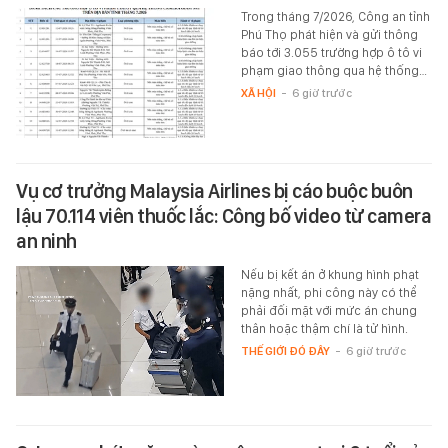
Trong tháng 7/2026, Công an tỉnh
Phú Thọ phát hiện và gửi thông
báo tới 3.055 trường hợp ô tô vi
phạm giao thông qua hệ thống…
XÃ HỘI
-
6 giờ trước
Vụ cơ trưởng Malaysia Airlines bị cáo buộc buôn
lậu 70.114 viên thuốc lắc: Công bố video từ camera
an ninh
Nếu bị kết án ở khung hình phạt
nặng nhất, phi công này có thể
phải đối mặt với mức án chung
thân hoặc thậm chí là tử hình.
THẾ GIỚI ĐÓ ĐÂY
-
6 giờ trước