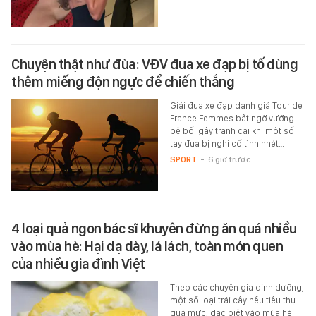
Chuyện thật như đùa: VĐV đua xe đạp bị tố dùng
thêm miếng độn ngực để chiến thắng
Giải đua xe đạp danh giá Tour de
France Femmes bất ngờ vướng
bê bối gây tranh cãi khi một số
tay đua bị nghi cố tình nhét…
SPORT
-
6 giờ trước
4 loại quả ngon bác sĩ khuyên đừng ăn quá nhiều
vào mùa hè: Hại dạ dày, lá lách, toàn món quen
của nhiều gia đình Việt
Theo các chuyên gia dinh dưỡng,
một số loại trái cây nếu tiêu thụ
quá mức, đặc biệt vào mùa hè