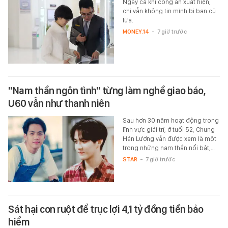
Ngay cả khi công an xuất hiện,
chị vẫn không tin mình bị bạn cũ
lừa.
MONEY.14
-
7 giờ trước
"Nam thần ngôn tình" từng làm nghề giao báo,
U60 vẫn như thanh niên
Sau hơn 30 năm hoạt động trong
lĩnh vực giải trí, ở tuổi 52, Chung
Hán Lương vẫn được xem là một
trong những nam thần nổi bật,…
STAR
-
7 giờ trước
Sát hại con ruột để trục lợi 4,1 tỷ đồng tiền bảo
hiểm