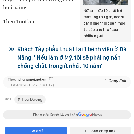
buổi sáng.
Nữ sinh lớp 10 phát hiện
mắc ung thư gan, bác sĩ
Theo Toutiao
cảnh báo thói quen "nuôi
tế bào ung thư" của
nhiều người
Khách Tây phẫu thuật tại 1 bệnh viện ở Đà
Nẵng: "Nếu làm ở Mỹ, tôi sẽ phải nợ nần
chồng chất trong ít nhất 10 năm"
Theo
phunumoi.net.vn
Copy link
16/04/2026 18:47 (GMT +7)
Tags
Tiểu Đường
Theo dõi Kenh14.vn trên
Chia sẻ
Sao chép link