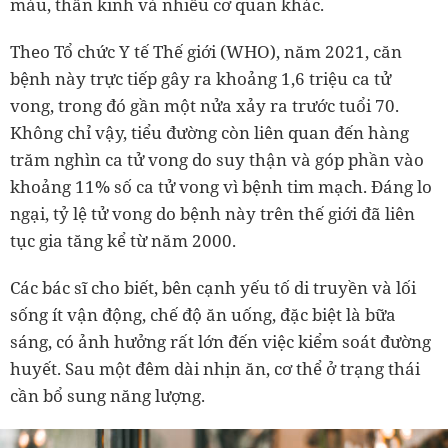
máu, thần kinh và nhiều cơ quan khác.
Theo Tổ chức Y tế Thế giới (WHO), năm 2021, căn
bệnh này trực tiếp gây ra khoảng 1,6 triệu ca tử
vong, trong đó gần một nửa xảy ra trước tuổi 70.
Không chỉ vậy, tiểu đường còn liên quan đến hàng
trăm nghìn ca tử vong do suy thận và góp phần vào
khoảng 11% số ca tử vong vì bệnh tim mạch. Đáng lo
ngại, tỷ lệ tử vong do bệnh này trên thế giới đã liên
tục gia tăng kể từ năm 2000.
Các bác sĩ cho biết, bên cạnh yếu tố di truyền và lối
sống ít vận động, chế độ ăn uống, đặc biệt là bữa
sáng, có ảnh hưởng rất lớn đến việc kiểm soát đường
huyết. Sau một đêm dài nhịn ăn, cơ thể ở trạng thái
cần bổ sung năng lượng.