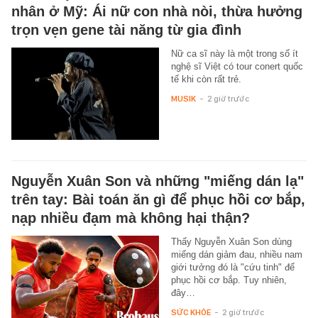
nhân ở Mỹ: Ái nữ con nhà nòi, thừa hưởng
trọn vẹn gene tài năng từ gia đình
Nữ ca sĩ này là một trong số ít
nghệ sĩ Việt có tour conert quốc
tế khi còn rất trẻ.
MUSIK
-
2 giờ trước
Nguyễn Xuân Son và những "miếng dán lạ"
trên tay: Bài toán ăn gì để phục hồi cơ bắp,
nạp nhiều đạm mà không hại thận?
Thấy Nguyễn Xuân Son dùng
miếng dán giảm đau, nhiều nam
giới tưởng đó là "cứu tinh" để
phục hồi cơ bắp. Tuy nhiên,
đây…
SỨC KHỎE
-
2 giờ trước