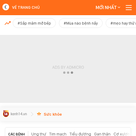
MỚI NHẤT
VỀ TRANG CHỦ
MỚI NHẤT
#Sắp mâm mở bếp
#Mùa nào bệnh nấy
#mẹo hay thử
Xem thêm
Sức khỏe
Ung thư
Tim mạch
Tiểu đường
Gan thận
Cơ xương k
CÁC BỆNH