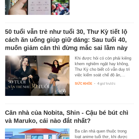
50 tuổi vẫn trẻ như tuổi 30, Thư Kỳ tiết lộ
cách ăn uống giúp giữ dáng: Sau tuổi 40,
muốn giảm cân thì đừng mắc sai lầm này
Khi được hỏi có còn phải kiêng
khem nghiêm ngặt hay không,
Thư Kỳ cho biết cô vẫn duy trì
việc kiểm soát chế độ ăn,…
SỨC KHỎE
-
4 giờ trước
Căn nhà của Nobita, Shin - Cậu bé bút chì
và Maruko, cái nào đắt nhất?
Ba căn nhà quen thuộc trong
loạt anime tuổi thơ, khi được