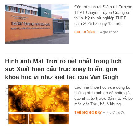
Các thí sinh tại Điểm thi Trường
THPT Chuyên Tuyên Quang sẽ
thi lại Kỳ thi tốt nghiệp THPT
năm 2026 từ ngày 13-15/8.
HỌC ĐƯỜNG
-
4 giờ trước
Hình ảnh Mặt Trời rõ nét nhất trong lịch
sử: Xuất hiện cấu trúc xoáy bí ẩn, giới
khoa học ví như kiệt tác của Van Gogh
Các nhà khoa học vừa công bố
những hình ảnh có độ phân giải
cao nhất từ trước đến nay về bề
mặt Mặt Trời, hé lộ khung…
THẾ GIỚI ĐÓ ĐÂY
-
4 giờ trước