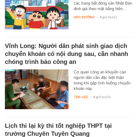
các trang bất động sản Nhật Bản
định giá theo mặt bằng hiện…
HỌC ĐƯỜNG
-
4 giờ trước
Vĩnh Long: Người dân phát sinh giao dịch
chuyển khoản có nội dung sau, cần nhanh
chóng trình báo công an
Cơ quan công an khuyến cáo
người dân cần đặc biệt thận
trọng khi gặp tình huống chuyển
khoản này.
TEK-LIFE
-
4 giờ trước
Lịch thi lại kỳ thi tốt nghiệp THPT tại
trường Chuyên Tuyên Quang