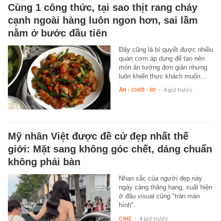
Cùng 1 công thức, tại sao thịt rang cháy
cạnh ngoài hàng luôn ngon hơn, sai lầm
nằm ở bước đầu tiên
Đây cũng là bí quyết được nhiều
quán cơm áp dụng để tạo nên
món ăn tưởng đơn giản nhưng
luôn khiến thực khách muốn…
ĂN - CHƠI - ĐI
-
4 giờ trước
Mỹ nhân Việt được đề cử đẹp nhất thế
giới: Mặt sang không góc chết, dáng chuẩn
không phải bàn
Nhan sắc của người đẹp này
ngày càng thăng hạng, xuất hiện
ở đâu visual cũng "tràn màn
hình".
CINE
-
4 giờ trước