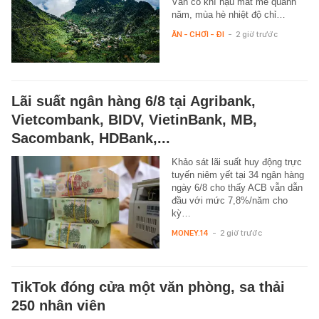
Văn có khí hậu mát mẻ quanh
năm, mùa hè nhiệt độ chỉ…
ĂN - CHƠI - ĐI
-
2 giờ trước
Lãi suất ngân hàng 6/8 tại Agribank,
Vietcombank, BIDV, VietinBank, MB,
Sacombank, HDBank,...
Khảo sát lãi suất huy động trực
tuyến niêm yết tại 34 ngân hàng
ngày 6/8 cho thấy ACB vẫn dẫn
đầu với mức 7,8%/năm cho
kỳ…
MONEY.14
-
2 giờ trước
TikTok đóng cửa một văn phòng, sa thải
250 nhân viên