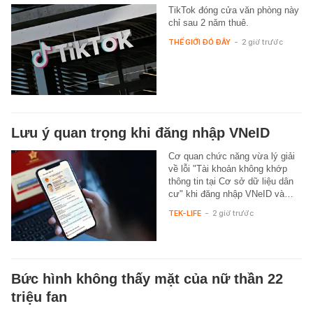
TikTok đóng cửa văn phòng này
chỉ sau 2 năm thuê.
THẾ GIỚI ĐÓ ĐÂY
-
2 giờ trước
Lưu ý quan trọng khi đăng nhập VNeID
Cơ quan chức năng vừa lý giải
về lỗi "Tài khoản không khớp
thông tin tại Cơ sở dữ liệu dân
cư" khi đăng nhập VNeID và…
TEK-LIFE
-
2 giờ trước
Bức hình không thấy mặt của nữ thần 22
triệu fan