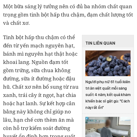
Một bữa sáng lý tưởng nên có đủ ba nhóm chất quan
trọng gồm tinh bột hấp thu chậm, đạm chất lượng tốt
và chất xơ.
Tinh bột hấp thu chậm có thể
TIN LIÊN QUAN
đến từ yến mạch nguyên hạt,
bánh mì nguyên hạt thật hoặc
khoai lang. Nguồn đạm tốt
gồm trứng, sữa chua không
đường, sữa ít đường hoặc đậu
Người phụ nữ 61 tuổi kiên
hũ. Chất xơ nên bổ sung từ rau
trì ăn việt quất mỗi sáng
xanh, trái cây ít ngọt, hạt chia
suốt 4 năm, kết quả khám
khiến bác sĩ gật gù: "Cách
hoặc hạt lanh. Sự kết hợp cân
này rất ổn"
bằng này không chỉ giúp no
lâu, hạn chế cơn thèm ăn mà
còn hỗ trợ kiểm soát đường
huyết ổn định hơn trong suốt