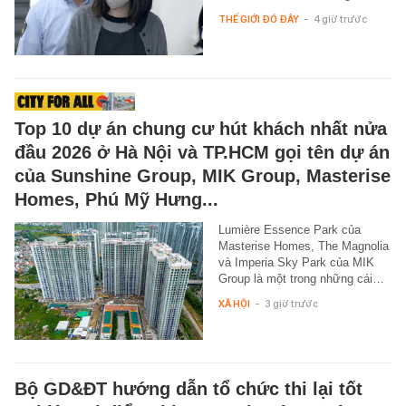
THẾ GIỚI ĐÓ ĐÂY
-
4 giờ trước
Top 10 dự án chung cư hút khách nhất nửa
đầu 2026 ở Hà Nội và TP.HCM gọi tên dự án
của Sunshine Group, MIK Group, Masterise
Homes, Phú Mỹ Hưng...
Lumière Essence Park của
Masterise Homes, The Magnolia
và Imperia Sky Park của MIK
Group là một trong những cái…
XÃ HỘI
-
3 giờ trước
Bộ GD&ĐT hướng dẫn tổ chức thi lại tốt