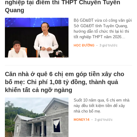
nghiệp tại điểm thi THPT Chuyên Tuyên
Quang
Bộ GD&ĐT vừa có công văn gửi
Sở GD&ĐT tỉnh Tuyên Quang,
hướng dẫn tổ chức thi lại kì thi
tốt nghiệp THPT năm 2026…
HỌC ĐƯỜNG
-
3 giờ trước
Căn nhà ở quê 6 chị em góp tiền xây cho
bố mẹ: Chi phí 1,08 tỷ đồng, thành quả
khiến tất cả ngỡ ngàng
Suốt 10 năm qua, 6 chị em nhà
này đều tiết kiệm tiền để xây
nhà cho bố mẹ.
MONEY.14
-
3 giờ trước