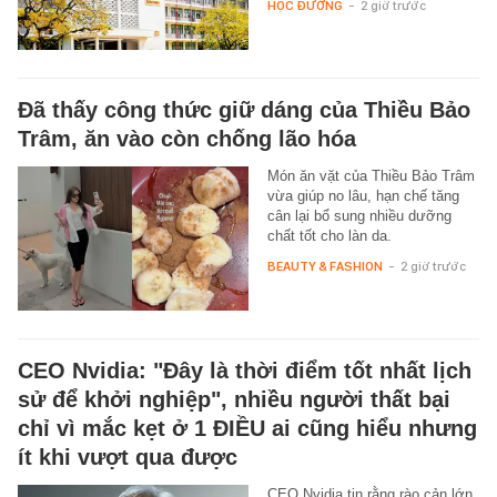
HỌC ĐƯỜNG
-
2 giờ trước
Đã thấy công thức giữ dáng của Thiều Bảo
Trâm, ăn vào còn chống lão hóa
Món ăn vặt của Thiều Bảo Trâm
vừa giúp no lâu, hạn chế tăng
cân lại bổ sung nhiều dưỡng
chất tốt cho làn da.
BEAUTY & FASHION
-
2 giờ trước
CEO Nvidia: "Đây là thời điểm tốt nhất lịch
sử để khởi nghiệp", nhiều người thất bại
chỉ vì mắc kẹt ở 1 ĐIỀU ai cũng hiểu nhưng
ít khi vượt qua được
CEO Nvidia tin rằng rào cản lớn