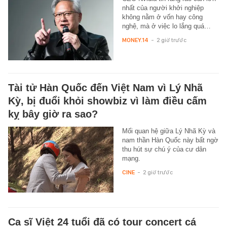
nhất của người khởi nghiệp
không nằm ở vốn hay công
nghệ, mà ở việc lo lắng quá…
MONEY.14
-
2 giờ trước
Tài tử Hàn Quốc đến Việt Nam vì Lý Nhã
Kỳ, bị đuổi khỏi showbiz vì làm điều cấm
kỵ bây giờ ra sao?
Mối quan hệ giữa Lý Nhã Kỳ và
nam thần Hàn Quốc này bất ngờ
thu hút sự chú ý của cư dân
mạng.
CINE
-
2 giờ trước
Ca sĩ Việt 24 tuổi đã có tour concert cá