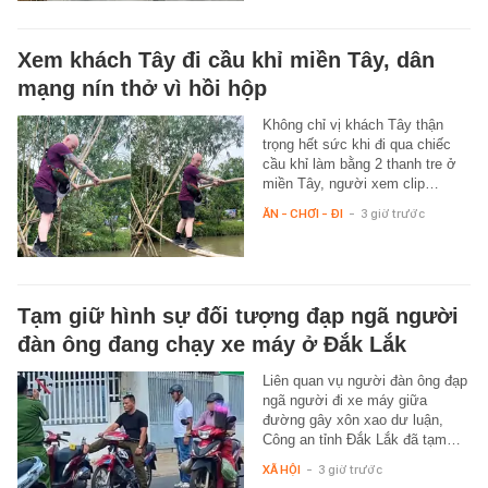
Xem khách Tây đi cầu khỉ miền Tây, dân
mạng nín thở vì hồi hộp
Không chỉ vị khách Tây thận
trọng hết sức khi đi qua chiếc
cầu khỉ làm bằng 2 thanh tre ở
miền Tây, người xem clip…
ĂN - CHƠI - ĐI
-
3 giờ trước
Tạm giữ hình sự đối tượng đạp ngã người
đàn ông đang chạy xe máy ở Đắk Lắk
Liên quan vụ người đàn ông đạp
ngã người đi xe máy giữa
đường gây xôn xao dư luận,
Công an tỉnh Đắk Lắk đã tạm…
XÃ HỘI
-
3 giờ trước