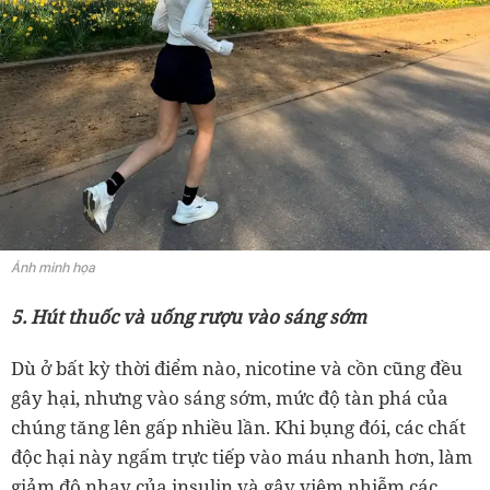
Ảnh minh họa
5. Hút thuốc và uống rượu vào sáng sớm
Dù ở bất kỳ thời điểm nào, nicotine và cồn cũng đều
gây hại, nhưng vào sáng sớm, mức độ tàn phá của
chúng tăng lên gấp nhiều lần. Khi bụng đói, các chất
độc hại này ngấm trực tiếp vào máu nhanh hơn, làm
giảm độ nhạy của insulin và gây viêm nhiễm các