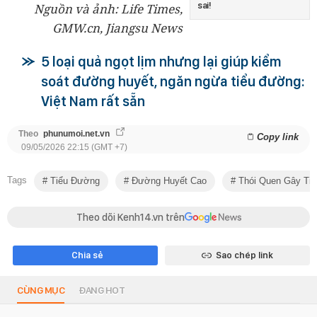
sai!
Nguồn và ảnh: Life Times,
GMW.cn, Jiangsu News
5 loại quả ngọt lịm nhưng lại giúp kiểm
soát đường huyết, ngăn ngừa tiểu đường:
Việt Nam rất sẵn
Theo
phunumoi.net.vn
Copy link
09/05/2026 22:15 (GMT +7)
Tags
Tiểu Đường
Đường Huyết Cao
Thói Quen Gây Ti
Theo dõi Kenh14.vn trên
Chia sẻ
Sao chép link
CÙNG MỤC
ĐANG HOT