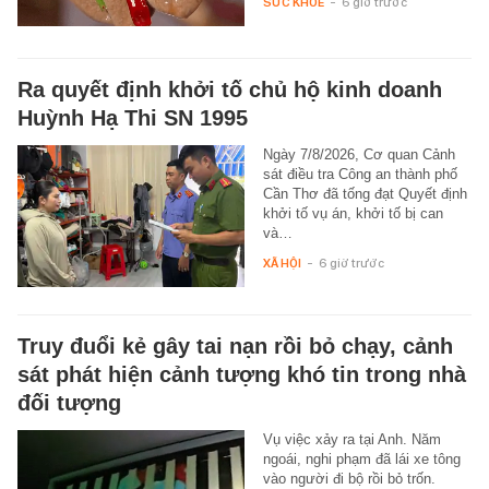
SỨC KHỎE
-
6 giờ trước
Ra quyết định khởi tố chủ hộ kinh doanh
Huỳnh Hạ Thi SN 1995
Ngày 7/8/2026, Cơ quan Cảnh
sát điều tra Công an thành phố
Cần Thơ đã tống đạt Quyết định
khởi tố vụ án, khởi tố bị can
và…
XÃ HỘI
-
6 giờ trước
Truy đuổi kẻ gây tai nạn rồi bỏ chạy, cảnh
sát phát hiện cảnh tượng khó tin trong nhà
đối tượng
Vụ việc xảy ra tại Anh. Năm
ngoái, nghi phạm đã lái xe tông
vào người đi bộ rồi bỏ trốn.