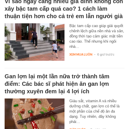
Vì sao ngày càng nhiều gia đình không còn
xây bậc tam cấp quá cao? 1 cách làm
thuận tiện hơn cho cả trẻ em lẫn người già
Bậc tam cấp cao giúp giải quyết
chênh lệch giữa nền nhà và sân,
đồng thời tạo cảm giác mặt tiền
cao ráo. Thế nhưng khi ngôi
nhà…
XEM MUA LUÔN
-
6 giờ trước
Gan lợn lại một lần nữa trở thành tâm
điểm: Các bác sĩ phát hiện ăn gan lợn
thường xuyên đem lại 4 lợi ích
Giàu sắt, vitamin A và nhiều
dưỡng chất, gan lợn có thể là
một phần của chế độ ăn đa
dạng. Tuy nhiên, đây không
phải…