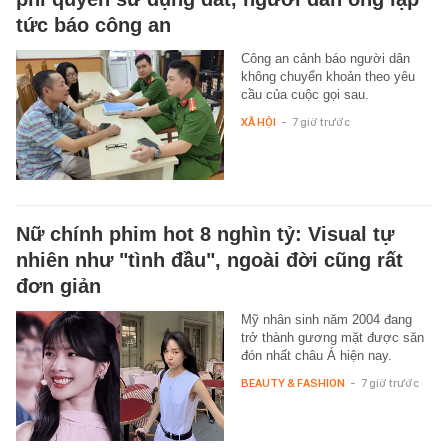
tức báo công an
Công an cảnh báo người dân
không chuyển khoản theo yêu
cầu của cuộc gọi sau.
XÃ HỘI
-
7 giờ trước
Nữ chính phim hot 8 nghìn tỷ: Visual tự
nhiên như "tình đầu", ngoài đời cũng rất
đơn giản
Mỹ nhân sinh năm 2004 đang
trở thành gương mặt được săn
đón nhất châu Á hiện nay.
BEAUTY & FASHION
-
7 giờ trước