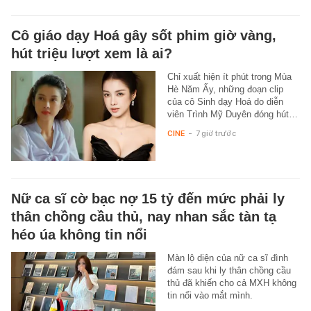
Cô giáo dạy Hoá gây sốt phim giờ vàng,
hút triệu lượt xem là ai?
Chỉ xuất hiện ít phút trong Mùa
Hè Năm Ấy, những đoạn clip
của cô Sinh dạy Hoá do diễn
viên Trình Mỹ Duyên đóng hút…
CINE
-
7 giờ trước
Nữ ca sĩ cờ bạc nợ 15 tỷ đến mức phải ly
thân chồng cầu thủ, nay nhan sắc tàn tạ
héo úa không tin nổi
Màn lộ diện của nữ ca sĩ đình
đám sau khi ly thân chồng cầu
thủ đã khiến cho cả MXH không
tin nổi vào mắt mình.