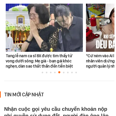
Tang lễ nam ca sĩ 8X được tìm thấy tử
"Cứ ném vào AI l
vong dưới sông: Mẹ già - bạn gái khóc
nhân viên dị ứng 
nghẹn, dàn sao thất thần đến tiễn biệt
người quản lý nh
TIN MỚI CẬP NHẬT
Nhận cuộc gọi yêu cầu chuyển khoản nộp
phí quyền sử dụng đất, người đàn ông lập