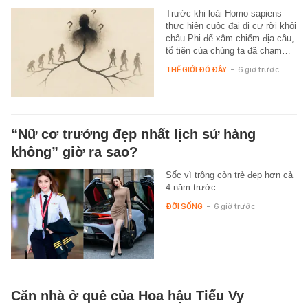
Trước khi loài Homo sapiens
thực hiện cuộc đại di cư rời khỏi
châu Phi để xâm chiếm địa cầu,
tổ tiên của chúng ta đã chạm…
THẾ GIỚI ĐÓ ĐÂY
-
6 giờ trước
“Nữ cơ trưởng đẹp nhất lịch sử hàng
không” giờ ra sao?
Sốc vì trông còn trẻ đẹp hơn cả
4 năm trước.
ĐỜI SỐNG
-
6 giờ trước
Căn nhà ở quê của Hoa hậu Tiểu Vy