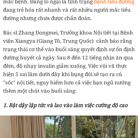
mắc bệnh. Đáng lo ngại là tình trạng
bệnh tiểu đường
đang trẻ hóa rất nhanh và rất nhiều người mắc tiểu
đường nhưng chưa được chẩn đoán.
Bác sĩ
Zhang Dongmei
, Trưởng khoa Nội tiết tại Bệnh
viện Xiangya (Giang Tô, Trung Quốc) cảnh báo rằng
trạng thái cơ thể vào buổi sáng quyết định sự ổn định
đường huyết cả ngày. Sau 8 đến 12 tiếng nhịn ăn qua
đêm, độ nhạy insulin giảm xuống. Việc vội vã thực
hiện 5 sai lầm dưới đây khi bụng đói sẽ tạo ra cú
"sốc" nội tiết, nguy hiểm hơn cả việc bạn ngủ nướng
thêm một chút vào buổi sáng:
1. Bật dậy lập tức và lao vào làm việc cường độ cao