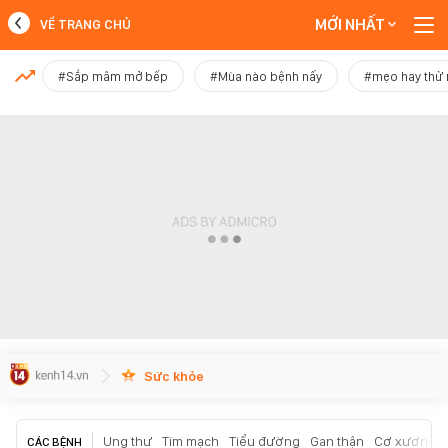
MỚI NHẤT
VỀ TRANG CHỦ
MỚI NHẤT
#Sắp mâm mở bếp
#Mùa nào bệnh nấy
#mẹo hay thử
Xem thêm
Sức khỏe
Ung thư
Tim mạch
Tiểu đường
Gan thận
Cơ xương k
CÁC BỆNH