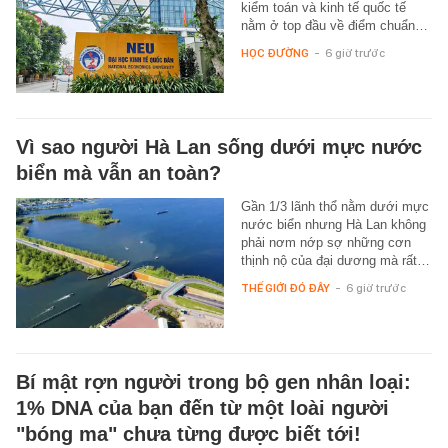
kiểm toán và kinh tế quốc tế
nằm ở top đầu về điểm chuẩn…
HỌC ĐƯỜNG
-
6 giờ trước
Vì sao người Hà Lan sống dưới mực nước
biển mà vẫn an toàn?
Gần 1/3 lãnh thổ nằm dưới mực
nước biển nhưng Hà Lan không
phải nơm nớp sợ những cơn
thịnh nộ của đại dương mà rất…
THẾ GIỚI ĐÓ ĐÂY
-
6 giờ trước
Bí mật rợn người trong bộ gen nhân loại:
1% DNA của bạn đến từ một loài người
"bóng ma" chưa từng được biết tới!