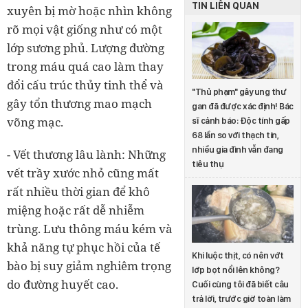
TIN LIÊN QUAN
xuyên bị mờ hoặc nhìn không
rõ mọi vật giống như có một
lớp sương phủ. Lượng đường
trong máu quá cao làm thay
đổi cấu trúc thủy tinh thể và
"Thủ phạm" gây ung thư
gây tổn thương mao mạch
gan đã được xác định! Bác
võng mạc.
sĩ cảnh báo: Độc tính gấp
68 lần so với thạch tín,
nhiều gia đình vẫn đang
- Vết thương lâu lành: Những
tiêu thụ
vết trầy xước nhỏ cũng mất
rất nhiều thời gian để khô
miệng hoặc rất dễ nhiễm
trùng. Lưu thông máu kém và
khả năng tự phục hồi của tế
Khi luộc thịt, có nên vớt
bào bị suy giảm nghiêm trọng
lớp bọt nổi lên không?
do đường huyết cao.
Cuối cùng tôi đã biết câu
trả lời, trước giờ toàn làm