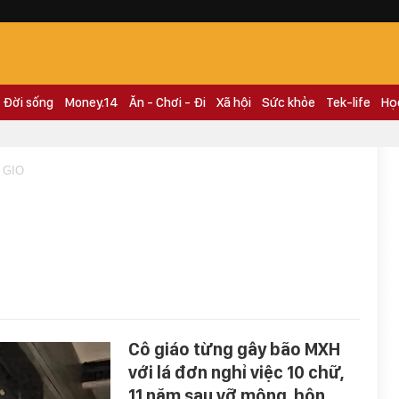
Đời sống
Money.14
Ăn - Chơi - Đi
Xã hội
Sức khỏe
Tek-life
Họ
 GIO
Cô giáo từng gây bão MXH
với lá đơn nghỉ việc 10 chữ,
11 năm sau vỡ mộng, hôn