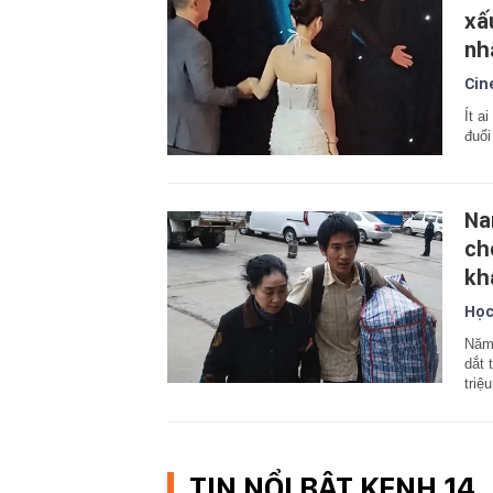
xấ
nh
Cin
Ít a
đuổi
Na
ch
kh
Học
Năm 
dắt 
triệ
TIN NỔI BẬT KENH 14