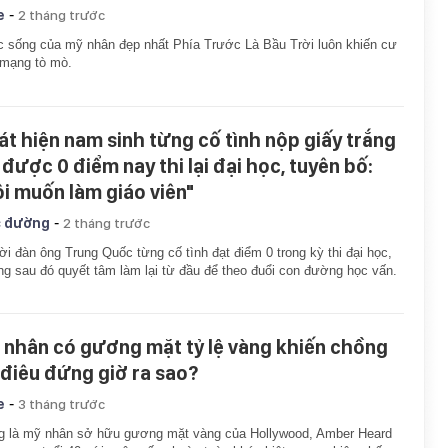
-
e
2 tháng trước
 sống của mỹ nhân đẹp nhất Phía Trước Là Bầu Trời luôn khiến cư
 mạng tò mò.
át hiện nam sinh từng cố tình nộp giấy trắng
 được 0 điểm nay thi lại đại học, tuyên bố:
ôi muốn làm giáo viên"
-
 đường
2 tháng trước
i đàn ông Trung Quốc từng cố tình đạt điểm 0 trong kỳ thi đại học,
g sau đó quyết tâm làm lại từ đầu để theo đuổi con đường học vấn.
 nhân có gương mặt tỷ lệ vàng khiến chồng
 điêu đứng giờ ra sao?
-
e
3 tháng trước
g là mỹ nhân sở hữu gương mặt vàng của Hollywood, Amber Heard