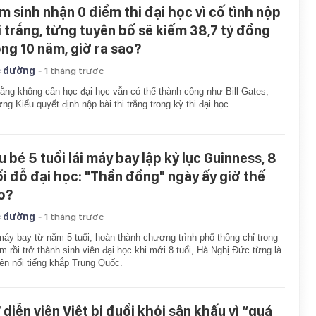
m sinh nhận 0 điểm thi đại học vì cố tình nộp
i trắng, từng tuyên bố sẽ kiếm 38,7 tỷ đồng
ong 10 năm, giờ ra sao?
-
 đường
1 tháng trước
rằng không cần học đại học vẫn có thể thành công như Bill Gates,
ng Kiểu quyết định nộp bài thi trắng trong kỳ thi đại học.
u bé 5 tuổi lái máy bay lập kỷ lục Guinness, 8
ổi đỗ đại học: "Thần đồng" ngày ấy giờ thế
o?
-
 đường
1 tháng trước
máy bay từ năm 5 tuổi, hoàn thành chương trình phổ thông chỉ trong
m rồi trở thành sinh viên đại học khi mới 8 tuổi, Hà Nghị Đức từng là
tên nổi tiếng khắp Trung Quốc.
 diễn viên Việt bị đuổi khỏi sân khấu vì “quá