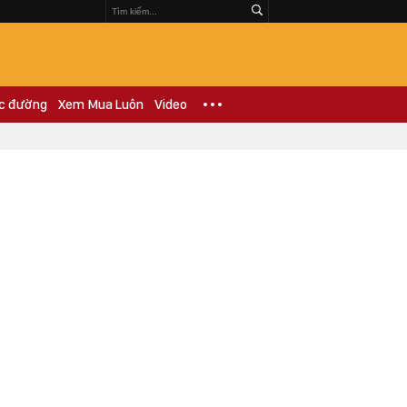
c đường
Xem Mua Luôn
Video