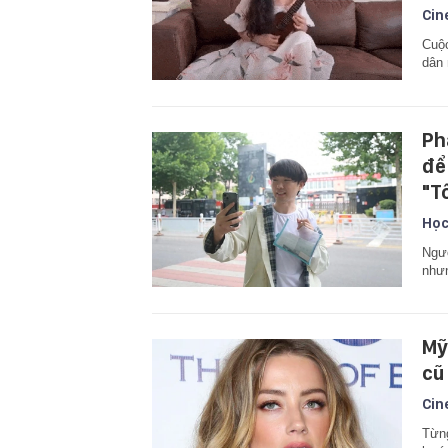
Cin
Cuộc
dân
Ph
để
"T
Học
Ngườ
nhưn
Mỹ
cũ
Cin
Từn