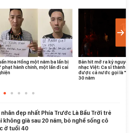
ấn Hoa Hồng một năm ba lần bị
Bản hit mở ra kỷ nguyên
 phạt hành chính, một lần đi cai
nhạc Việt: Ca sĩ thành h
ghiện
được cả nước gọi là "An
30 năm
 nhân đẹp nhất Phía Trước Là Bầu Trời trẻ
i không già sau 20 năm, bỏ nghề sống cô
c ở tuổi 40