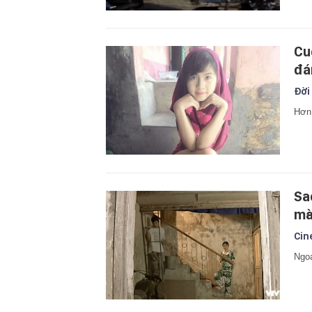
Cu
đá
Đời
Hơn 
Sa
mà
Cin
Ngoạ