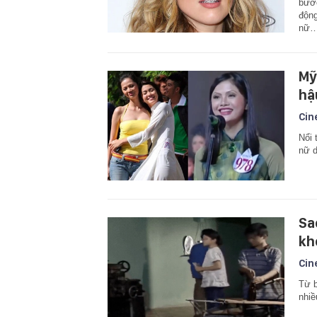
bước
động
nữ
Mỹ
hậ
Cin
Nổi 
nữ d
Sa
khó
Cin
Từ b
nhiề