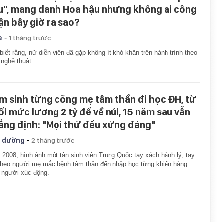
u”, mang danh Hoa hậu nhưng không ai công
ận bây giờ ra sao?
-
e
1 tháng trước
i biết rằng, nữ diễn viên đã gặp không ít khó khăn trên hành trình theo
 nghệ thuật.
m sinh từng cõng mẹ tâm thần đi học ĐH, từ
ối mức lương 2 tỷ để về núi, 15 năm sau vẫn
ẳng định: "Mọi thứ đều xứng đáng"
-
 đường
2 tháng trước
2008, hình ảnh một tân sinh viên Trung Quốc tay xách hành lý, tay
theo người mẹ mắc bệnh tâm thần đến nhập học từng khiến hàng
u người xúc động.