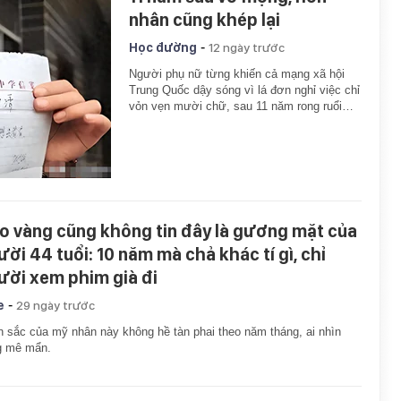
nhân cũng khép lại
-
Học đường
12 ngày trước
Người phụ nữ từng khiến cả mạng xã hội
Trung Quốc dậy sóng vì lá đơn nghỉ việc chỉ
vỏn vẹn mười chữ, sau 11 năm rong ruổi…
o vàng cũng không tin đây là gương mặt của
ười 44 tuổi: 10 năm mà chả khác tí gì, chỉ
ười xem phim già đi
-
e
29 ngày trước
 sắc của mỹ nhân này không hề tàn phai theo năm tháng, ai nhìn
g mê mẩn.