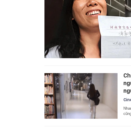
Ch
ng
ng
Cin
Nhan
cũn