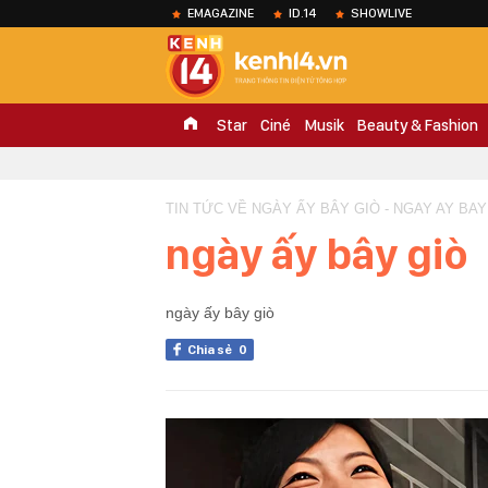
EMAGAZINE
ID.14
SHOWLIVE
Star
Ciné
Musik
Beauty & Fashion
TIN TỨC VỀ NGÀY ẤY BÂY GIÒ - NGAY AY BAY
ngày ấy bây giò
ngày ấy bây giò
Chia sẻ
0