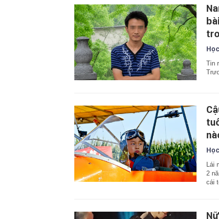
Na
bà
tr
Học
Tin 
Trươ
Cậ
tu
nà
Học
Lái 
2 nă
cái 
Nữ