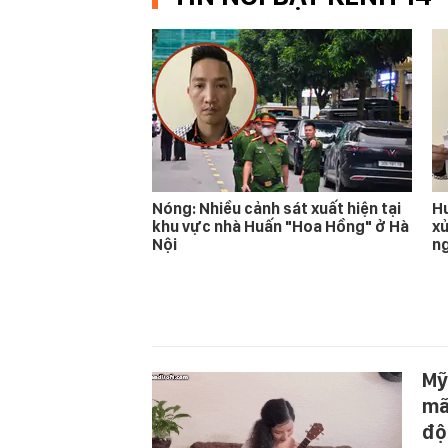
Nóng: Nhiều cảnh sát xuất hiện tại
Hu
khu vực nhà Huấn "Hoa Hồng" ở Hà
xử
Nội
n
Mỹ
mã
độ