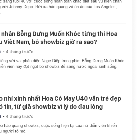
 sang tuổi 40 với cuộc sống hoàn toàn khác biệt sau vụ kiện chấn
 với Johnny Depp. Rời xa hào quang và ồn ào của Los Angeles,
…
 nhân Bỗng Dưng Muốn Khóc từng thi Hoa
u Việt Nam, bỏ showbiz giờ ra sao?
-
e
4 tháng trước
tiếng với vai phản diện Ngọc Diệp trong phim Bỗng Dưng Muốn Khóc,
iễn viên này đột ngột bỏ showbiz để sang nước ngoài sinh sống.
o nhí xinh nhất Hoa Cỏ May U40 vẫn trẻ đẹp
 tin, từ giã showbiz vì lý do đau lòng
-
e
4 tháng trước
ỏ hào quang showbiz, cuộc sống hiện tại của nữ diễn viên khiến
u người tò mò.