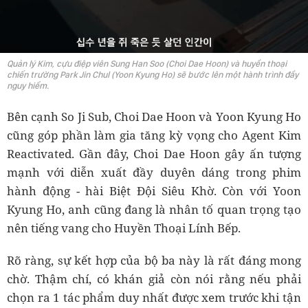
Quản lý Kim, cựu điệp viên Sung Han Soo (Choi Dae Hoon) và huyền thoại
chiến trường Park Jin Chul (Yoon Kyung Ho) sẽ bước lên một hành trình đầy
nguy hiểm.
Bên cạnh So Ji Sub, Choi Dae Hoon và Yoon Kyung Ho
cũng góp phần làm gia tăng kỳ vọng cho Agent Kim
Reactivated. Gần đây, Choi Dae Hoon gây ấn tượng
mạnh với diễn xuất đầy duyên dáng trong phim
hành động - hài Biệt Đội Siêu Khờ. Còn với Yoon
Kyung Ho, anh cũng đang là nhân tố quan trọng tạo
nên tiếng vang cho Huyền Thoại Lính Bếp.
Rõ ràng, sự kết hợp của bộ ba này là rất đáng mong
chờ. Thậm chí, có khán giả còn nói rằng nếu phải
chọn ra 1 tác phẩm duy nhất được xem trước khi tận