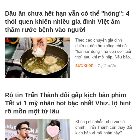
Dầu ăn chưa hết hạn vẫn có thể "hỏng": 4
thói quen khiến nhiều gia đình Việt âm
thầm rước bệnh vào người
Theo các chuyên gia dinh
dưỡng, dầu ăn không chỉ có
"hạn sử dụng" mà còn có "tuổi
thọ" sau khi mở nắp. Nếu bảo…
SỨC KHỎE
-
7 giờ trước
Rộ tin Trấn Thành đổi gấp kịch bản phim
Tết vì 1 mỹ nhân hot bậc nhất Vbiz, lộ hint
rõ mồn một từ lâu
Không chỉ nhắm cho vai nữ
chính, Trấn Thành còn thay đổi
kịch bản vì mỹ nhân này?