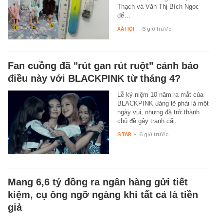
Thạch và Văn Thị Bích Ngọc
để…
XÃ HỘI
-
6 giờ trước
Fan cuồng đã "rút gan rút ruột" cảnh báo
điều này với BLACKPINK từ tháng 4?
Lễ kỷ niệm 10 năm ra mắt của
BLACKPINK đáng lẽ phải là một
ngày vui, nhưng đã trở thành
chủ đề gây tranh cãi.
STAR
-
6 giờ trước
Mang 6,6 tỷ đồng ra ngân hàng gửi tiết
kiệm, cụ ông ngỡ ngàng khi tất cả là tiền
giả