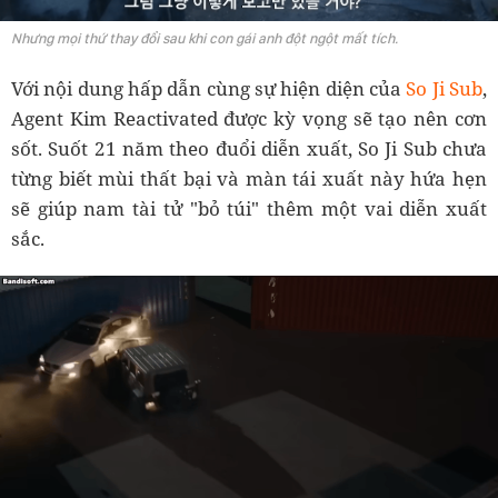
Nhưng mọi thứ thay đổi sau khi con gái anh đột ngột mất tích.
Với nội dung hấp dẫn cùng sự hiện diện của
So Ji Sub
,
Agent Kim Reactivated được kỳ vọng sẽ tạo nên cơn
sốt. Suốt 21 năm theo đuổi diễn xuất, So Ji Sub chưa
từng biết mùi thất bại và màn tái xuất này hứa hẹn
sẽ giúp nam tài tử "bỏ túi" thêm một vai diễn xuất
sắc.