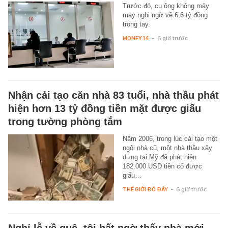
Trước đó, cụ ông không mảy
may nghi ngờ về 6,6 tỷ đồng
trong tay.
MONEY.14
-
6 giờ trước
Nhận cải tạo căn nhà 83 tuổi, nhà thầu phát
hiện hơn 13 tỷ đồng tiền mặt được giấu
trong tường phòng tắm
Năm 2006, trong lúc cải tạo một
ngôi nhà cũ, một nhà thầu xây
dựng tại Mỹ đã phát hiện
182.000 USD tiền cổ được
giấu…
THẾ GIỚI ĐÓ ĐÂY
-
6 giờ trước
Nghỉ lễ về quê, tôi bất ngờ thấy nhà mới