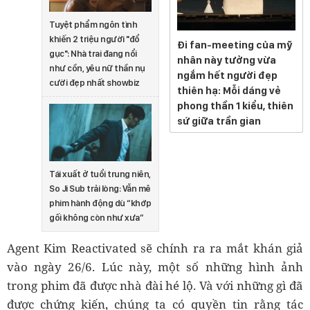
Tuyệt phẩm ngôn tình
khiến 2 triệu người "đổ
Đi fan-meeting của mỹ
gục": Nhà trai đang nổi
nhân này tưởng vừa
như cồn, yêu nữ thần nụ
ngắm hết người đẹp
cười đẹp nhất showbiz
thiên hạ: Mỗi dáng vẻ
phong thần 1 kiểu, thiên
sứ giữa trần gian
Tái xuất ở tuổi trung niên,
So Ji Sub trải lòng: Vẫn mê
phim hành động dù “khớp
gối không còn như xưa”
Agent Kim Reactivated sẽ chính ra ra mắt khán giả
vào ngày 26/6. Lúc này, một số những hình ảnh
trong phim đã được nhà đài hé lộ. Và với những gì đã
được chứng kiến, chúng ta có quyền tin rằng tác