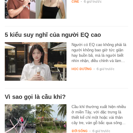
CINE
-
6 giờ trước
5 kiểu suy nghĩ của người EQ cao
Người có EQ cao không phải là
người không bao giờ tức giận
hay buồn bã, mà là người biết
nhìn nhận, điều chỉnh và làm…
HỌC ĐƯỜNG
-
6 giờ trước
Vì sao gọi là cầu khỉ?
Cầu khỉ thường xuất hiện nhiều
ở miền Tây, với đặc trưng là
thiết kế chỉ một hoặc vài thân
cây tre, ván gỗ bắc qua sông…
ĐỜI SỐNG
-
6 giờ trước