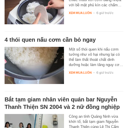
với bề mặt phủ kín các chấm…
XEM MUA LUÔN
-
6 giờ trước
4 thói quen nấu cơm cần bỏ ngay
Một số thói quen khi nấu cơm
tưởng như vô hại nhưng lại có
thể làm thất thoát chất dinh
dưỡng hoặc làm tăng nguy cơ…
XEM MUA LUÔN
-
6 giờ trước
Bắt tạm giam nhân viên quán bar Nguyễn
Thanh Thiện SN 2004 và 2 nữ đồng nghiệp
Công an tỉnh Quảng Ninh vừa
khởi tố, bắt tạm giam Nguyễn
Thanh Thiện cùng Lê Thị Cẩm