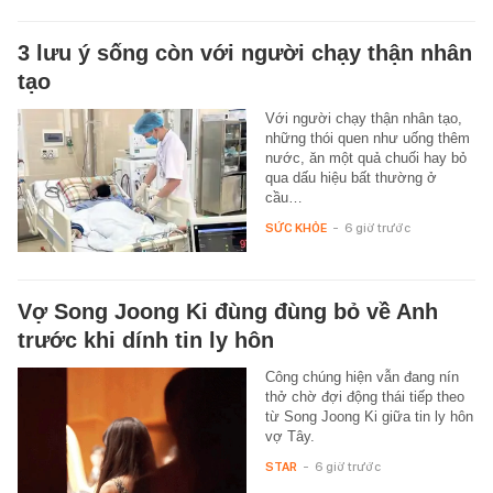
3 lưu ý sống còn với người chạy thận nhân
tạo
Với người chạy thận nhân tạo,
những thói quen như uống thêm
nước, ăn một quả chuối hay bỏ
qua dấu hiệu bất thường ở
cầu…
SỨC KHỎE
-
6 giờ trước
Vợ Song Joong Ki đùng đùng bỏ về Anh
trước khi dính tin ly hôn
Công chúng hiện vẫn đang nín
thở chờ đợi động thái tiếp theo
từ Song Joong Ki giữa tin ly hôn
vợ Tây.
STAR
-
6 giờ trước