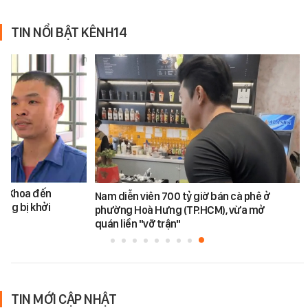
TIN NỔI BẬT KÊNH14
ăn Khoa đến
Nam diễn viên 700 tỷ giờ bán cà phê ở
ũng bị khởi
phường Hoà Hưng (TP.HCM), vừa mở
quán liền "vỡ trận"
TIN MỚI CẬP NHẬT