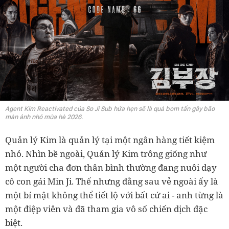
Agent Kim Reactivated của So Ji Sub hứa hẹn sẽ là quả bom tấn gây bão
màn ảnh nhỏ mùa hè 2026.
Quản lý Kim là quản lý tại một ngân hàng tiết kiệm
nhỏ. Nhìn bề ngoài, Quản lý Kim trông giống như
một người cha đơn thân bình thường đang nuôi dạy
cô con gái Min Ji. Thế nhưng đằng sau vẻ ngoài ấy là
một bí mật không thể tiết lộ với bất cứ ai - anh từng là
một điệp viên và đã tham gia vô số chiến dịch đặc
biệt.