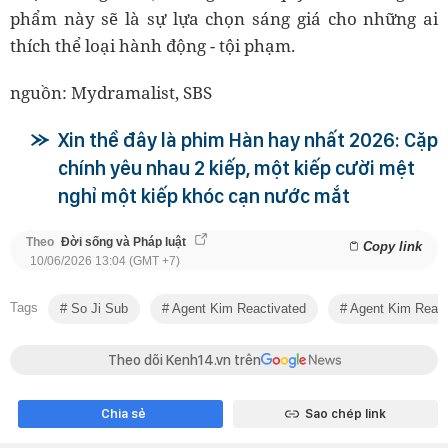
phẩm này sẽ là sự lựa chọn sáng giá cho những ai
thích thể loại hành động - tội phạm.
nguồn: Mydramalist, SBS
Xin thề đây là phim Hàn hay nhất 2026: Cặp
chính yêu nhau 2 kiếp, một kiếp cười mệt
nghỉ một kiếp khóc cạn nước mắt
Theo
Đời sống và Pháp luật
Copy link
10/06/2026 13:04 (GMT +7)
Tags
So Ji Sub
Agent Kim Reactivated
Agent Kim React
Theo dõi Kenh14.vn trên
Chia sẻ
Sao chép link