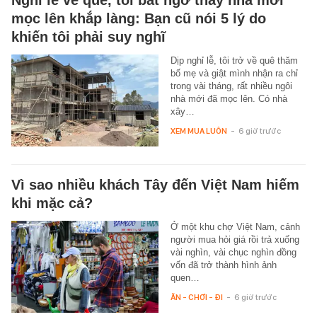
mọc lên khắp làng: Bạn cũ nói 5 lý do
khiến tôi phải suy nghĩ
Dịp nghỉ lễ, tôi trở về quê thăm
bố mẹ và giật mình nhận ra chỉ
trong vài tháng, rất nhiều ngôi
nhà mới đã mọc lên. Có nhà
xây…
XEM MUA LUÔN
-
6 giờ trước
Vì sao nhiều khách Tây đến Việt Nam hiếm
khi mặc cả?
Ở một khu chợ Việt Nam, cảnh
người mua hỏi giá rồi trả xuống
vài nghìn, vài chục nghìn đồng
vốn đã trở thành hình ảnh
quen…
ĂN - CHƠI - ĐI
-
6 giờ trước