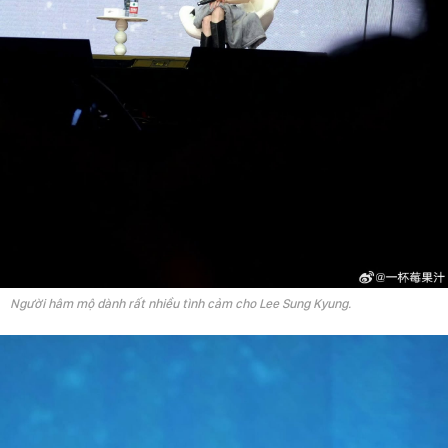
Người hâm mộ dành rất nhiều tình cảm cho Lee Sung Kyung.