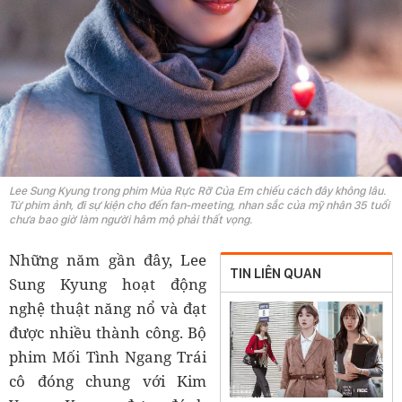
Lee Sung Kyung trong phim Mùa Rực Rỡ Của Em chiếu cách đây không lâu.
Từ phim ảnh, đi sự kiện cho đến fan-meeting, nhan sắc của mỹ nhân 35 tuổi
chưa bao giờ làm người hâm mộ phải thất vọng.
Những năm gần đây, Lee
TIN LIÊN QUAN
Sung Kyung hoạt động
nghệ thuật năng nổ và đạt
được nhiều thành công. Bộ
phim Mối Tình Ngang Trái
cô đóng chung với Kim