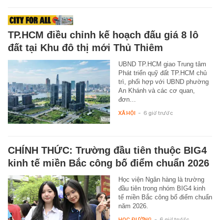
TP.HCM điều chỉnh kế hoạch đấu giá 8 lô
đất tại Khu đô thị mới Thủ Thiêm
UBND TP.HCM giao Trung tâm
Phát triển quỹ đất TP.HCM chủ
trì, phối hợp với UBND phường
An Khánh và các cơ quan,
đơn…
XÃ HỘI
-
6 giờ trước
CHÍNH THỨC: Trường đầu tiên thuộc BIG4
kinh tế miền Bắc công bố điểm chuẩn 2026
Học viện Ngân hàng là trường
đầu tiên trong nhóm BIG4 kinh
tế miền Bắc công bố điểm chuẩn
năm 2026.
HỌC ĐƯỜNG
-
6 giờ trước