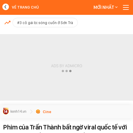
MỚI NHẤT
VỀ TRANG CHỦ
MỚI NHẤT
#3 cô gái bị sóng cuốn ở Sơn Trà
Xem thêm
Cine
Phim của Trấn Thành bất ngờ viral quốc tế với