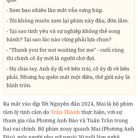
- Xem bao nhiêu lần mắt vẫn sưng húp.
- Tôi không muốn xem lại phim này đâu, đớn lắm.
- Tại sao tình yêu và sự nghiệp không thể song
hành? Tại sao lúc nào cũng phải lựa chọn?
- "Thank you for not waiting for me" - cuối cùng
thì chính cô ấy mới là người chờ đợi.
- Họ chia tay. Anh ấy đi về bên trái, cô ấy đi về bên
phải. Nhưng họ quên mất một điều, thế giới này là
hình tròn.
Ra mắt vào dịp Tết Nguyên đán 2024, Mai là bộ phim
tâm lý tình cảm do
Trấn Thành
thực hiện, với sự
tham gia của Phương Anh Đào và Tuấn Trần trong
hai vai chính. Bộ phim xoay quanh Mai (Phương Anh
Đào), một người phụ nữ ngoài 30 tuổi làm nghề