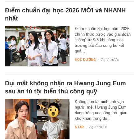
Điểm chuẩn đại học 2026 MỚI và NHANH
nhất
Điểm chuẩn đại học năm 2026
chính thức bước vào giai đoạn
"nóng" từ 9/8 khi hàng loạt
trường bắt đầu công bố kết
quả…
HỌC ĐƯỜNG
-
7 giờ trước
Dụi mắt không nhận ra Hwang Jung Eum
sau án tù tội biển thủ công quỹ
Không còn là minh tinh vạn
người mê, Hwang Jung Eum
đang trải qua quãng thời gian
khó khăn trong đời.
STAR
-
7 giờ trước