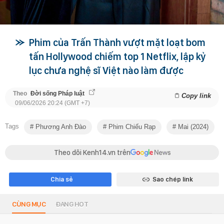
Phim của Trấn Thành vượt mặt loạt bom
tấn Hollywood chiếm top 1 Netflix, lập kỷ
lục chưa nghệ sĩ Việt nào làm được
Theo
Đời sống Pháp luật
Copy link
09/06/2026 20:24 (GMT +7)
Tags
Phương Anh Đào
Phim Chiếu Rạp
Mai (2024)
Theo dõi Kenh14.vn trên
Chia sẻ
Sao chép link
CÙNG MỤC
ĐANG HOT