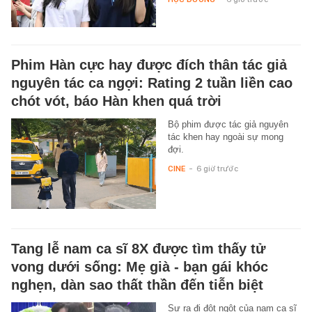
Phim Hàn cực hay được đích thân tác giả
nguyên tác ca ngợi: Rating 2 tuần liền cao
chót vót, báo Hàn khen quá trời
Bộ phim được tác giả nguyên
tác khen hay ngoài sự mong
đợi.
CINE
-
6 giờ trước
Tang lễ nam ca sĩ 8X được tìm thấy tử
vong dưới sống: Mẹ già - bạn gái khóc
nghẹn, dàn sao thất thần đến tiễn biệt
Sự ra đi đột ngột của nam ca sĩ