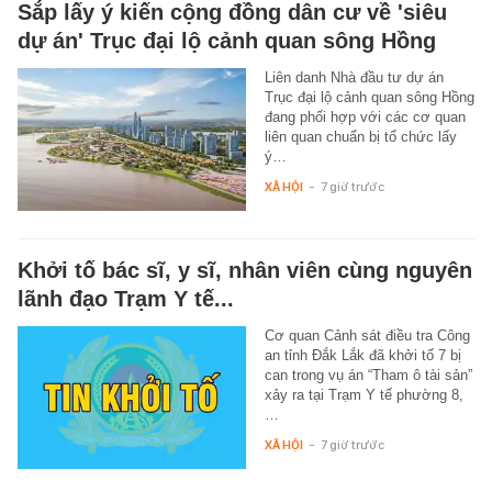
Sắp lấy ý kiến cộng đồng dân cư về 'siêu
dự án' Trục đại lộ cảnh quan sông Hồng
Liên danh Nhà đầu tư dự án
Trục đại lộ cảnh quan sông Hồng
đang phối hợp với các cơ quan
liên quan chuẩn bị tổ chức lấy
ý…
XÃ HỘI
-
7 giờ trước
Khởi tố bác sĩ, y sĩ, nhân viên cùng nguyên
lãnh đạo Trạm Y tế...
Cơ quan Cảnh sát điều tra Công
an tỉnh Đắk Lắk đã khởi tố 7 bị
can trong vụ án “Tham ô tài sản”
xảy ra tại Trạm Y tế phường 8,
…
XÃ HỘI
-
7 giờ trước