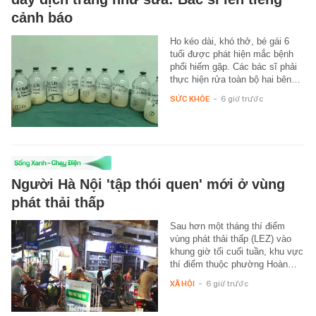
cảnh báo
Ho kéo dài, khó thở, bé gái 6
tuổi được phát hiện mắc bệnh
phổi hiếm gặp. Các bác sĩ phải
thực hiện rửa toàn bộ hai bên…
SỨC KHỎE
-
6 giờ trước
Người Hà Nội 'tập thói quen' mới ở vùng
phát thải thấp
Sau hơn một tháng thí điểm
vùng phát thải thấp (LEZ) vào
khung giờ tối cuối tuần, khu vực
thí điểm thuộc phường Hoàn…
XÃ HỘI
-
6 giờ trước