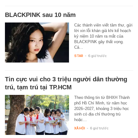
BLACKPINK sau 10 năm
Các thành viên viết tâm thư, gửi
lời xin lỗi khán giả khi kế hoạch
kỷ niệm 10 năm ra mắt của
BLACKPINK gây thất vọng.
Cả…
STAR
-
6 giờ trước
Tin cực vui cho 3 triệu người dân thường
trú, tạm trú tại TP.HCM
Theo thông tin từ BHXH Thành
phố Hồ Chí Minh, từ năm học
2026–2027, khoảng 3 triệu học
sinh có địa chỉ thường trú
hoặc…
XÃ HỘI
-
6 giờ trước